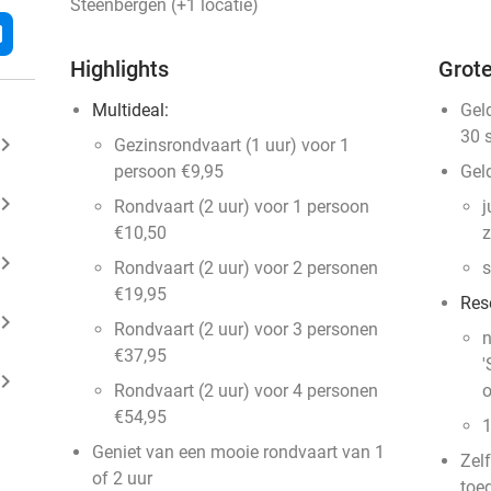
Steenbergen (+1 locatie)
l
Highlights
Grote
Multideal:
Gel
30 
ard_arrow_right
Gezinsrondvaart (1 uur) voor 1
persoon €9,95
Geld
ard_arrow_right
Rondvaart (2 uur) voor 1 persoon
j
€10,50
ard_arrow_right
Rondvaart (2 uur) voor 2 personen
s
€19,95
Res
ard_arrow_right
Rondvaart (2 uur) voor 3 personen
n
€37,95
'
ard_arrow_right
Rondvaart (2 uur) voor 4 personen
o
€54,95
1
Geniet van een mooie rondvaart van 1
Zel
of 2 uur
toe