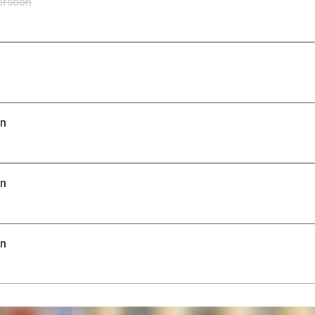
persoon
en
en
en