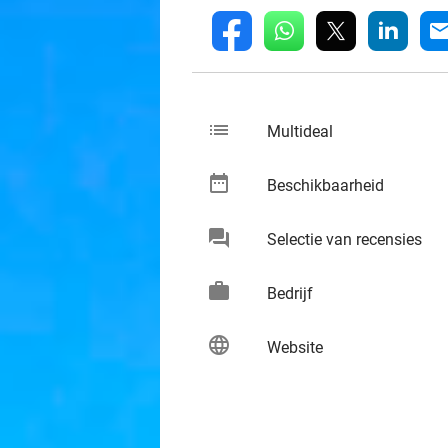
whatsapp
linkedin
fb
mai
list
keybo
Multideal
date_range
keybo
Beschikbaarheid
chat
keybo
Selectie van recensies
work
keybo
Bedrijf
language
keybo
Website