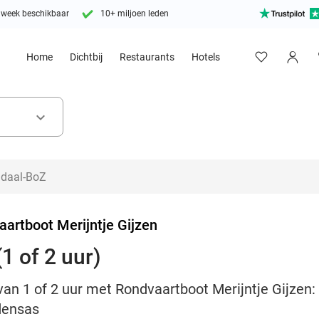
 week beschikbaar
10+ miljoen leden
Home
Dichtbij
Restaurants
Hotels
keyboard_arrow_down
artboot Merijntje Gijzen
1 of 2 uur)
van 1 of 2 uur met Rondvaartboot Merijntje Gijzen
densas