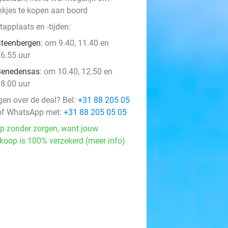
nkjes te kopen aan boord
applaats en -tijden:
teenbergen
: om 9.40, 11.40 en
6.55 uur
Benedensas
: om 10.40, 12.50 en
8.00 uur
gen over de deal? Bel:
+31 88 205 05
f WhatsApp met:
+31 88 205 05 05
p zonder zorgen, want jouw
koop is 100% verzekerd (meer info)