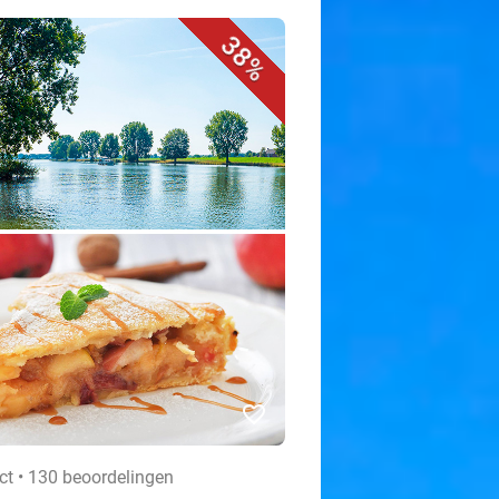
38%
favorite_border
ct • 130 beoordelingen