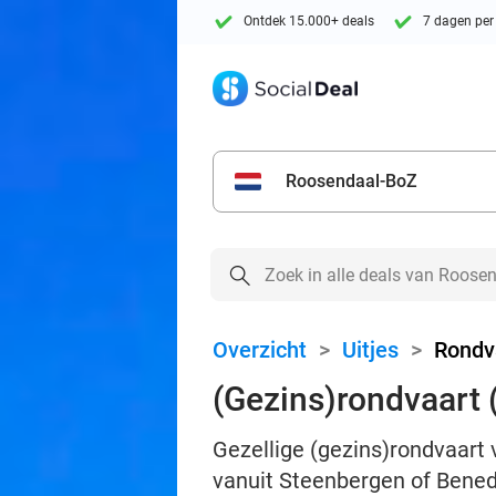
Ontdek 15.000+ deals
7 dagen per
Roosendaal-BoZ
Overzicht
>
Uitjes
>
Rondva
(Gezins)rondvaart (
Gezellige (gezins)rondvaart 
vanuit Steenbergen of Bene