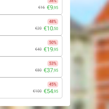
38%
€9
€16
,95
48%
€10
€20
,50
50%
€19
€40
,95
53%
€37
€80
,95
45%
€54
€100
,95