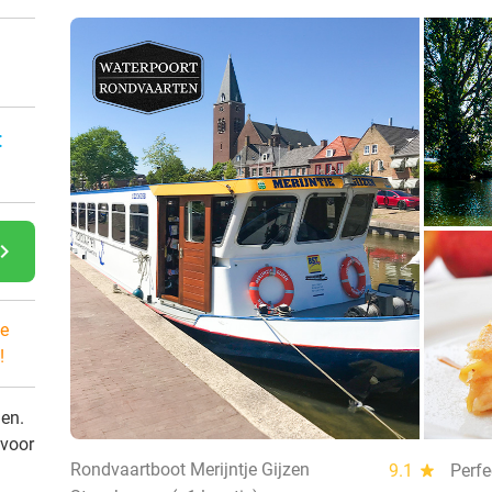
:
gate_next
e
!
den.
 voor
Rondvaartboot Merijntje Gijzen
9.1
star
Perfe