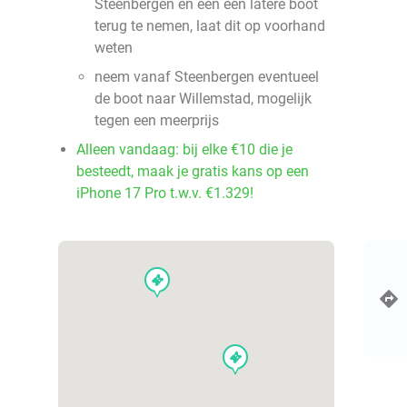
Steenbergen en een een latere boot
terug te nemen, laat dit op voorhand
weten
neem vanaf Steenbergen eventueel
de boot naar Willemstad, mogelijk
tegen een meerprijs
Alleen vandaag: bij elke €10 die je
besteedt, maak je gratis kans op een
iPhone 17 Pro t.w.v. €1.329!
events
events