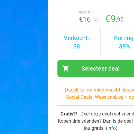
Regulier
€9
€16
,95
Verkocht:
Korting
38
38%
shopping_cart
Selecteer deal
navi
Dagelijks om middernacht nieuw
Social Deals. Wees snel, op = op
Gratis?!
- Deel deze deal met vrien
Kopen drie vrienden? Dan is de deal
jou gratis! (
info
)