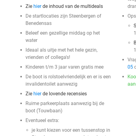
Zie
hier
de inhoud van de multideals
dra
De startlocaties zijn Steenbergen of
Opst
Benedensas
S
Beleef een gezellige middag op het
1
water
Ideaal als uitje met het hele gezin,
1
vrienden of collega's!
Vra
Kinderen t/m 3 jaar varen gratis mee
05
o
De boot is rolstoelvriendelijk en er is een
Koo
invalidentoilet aanwezig
aan
Zie
hier
de lovende recensies
Ruime parkeerplaats aanwezig bij de
boot (Touwbaan)
Eventueel extra:
je kunt kiezen voor een tussenstop in