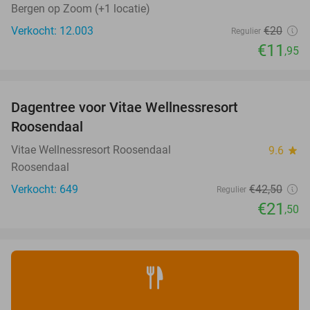
Bergen op Zoom (+1 locatie)
Verkocht: 12.003
€20
Regulier
€11
,95
favorite_border
Dagentree voor Vitae Wellnessresort
49%
Roosendaal
Vitae Wellnessresort Roosendaal
9.6
star
Roosendaal
Verkocht: 649
€42
,50
Regulier
€21
,50