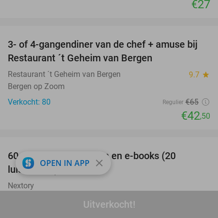
€27
favorite_border
3- of 4-gangendiner van de chef + amuse bij
35%
Restaurant ´t Geheim van Bergen
Restaurant ´t Geheim van Bergen
9.7
star
Bergen op Zoom
Verkocht: 80
€65
Regulier
€42
,50
favorite_border
100%
60 dagen luisterboeken en e-books (20
close
OPEN IN APP
luisteruren)
Nextory
Amsterdam
Uitverkocht!
Verkocht: 6.420
€24
Regulier