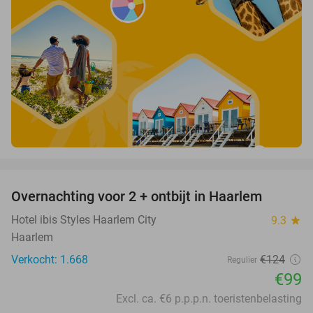
favorite_border
Overnachting voor 2 + ontbijt in Haarlem
20%
Hotel ibis Styles Haarlem City
9.3
star
Haarlem
Verkocht: 1.668
€124
Regulier
€99
Excl. ca. €6 p.p.p.n. toeristenbelasting