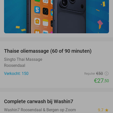
favorite_border
Thaise oliemassage (60 of 90 minuten)
45%
SOLD
OUT
Singto Thai Massage
Roosendaal
Verkocht: 150
€50
Regulier
€27
,50
favorite_border
Complete carwash bij Washin7
40%
Washin7 Roosendaal & Bergen op Zoom
9.7
star