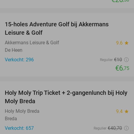
favorite_border
15-holes Adventure Golf bij Akkermans
33%
Leisure & Golf
Akkermans Leisure & Golf
9.6
star
De Heen
Verkocht: 296
€10
Regulier
€6
,75
favorite_border
Holy Moly Trip Ticket + 2-gangenlunch bij Holy
34%
Moly Breda
Holy Moly Breda
9.4
star
Breda
Verkocht: 657
€40
,70
Regulier