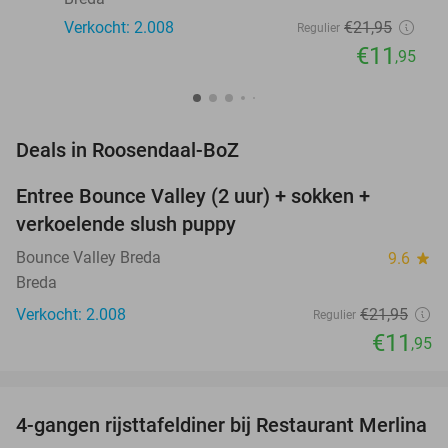
Verkocht: 2.008
€21
,95
Regulier
€11
,95
favorite_border
Deals in Roosendaal-BoZ
Entree Bounce Valley (2 uur) + sokken +
46%
verkoelende slush puppy
Bounce Valley Breda
9.6
star
Breda
Verkocht: 2.008
€21
,95
Regulier
€11
,95
favorite_border
4-gangen rijsttafeldiner bij Restaurant Merlina
29%
NEW