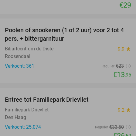
€29
favorite_border
Poolen of snookeren (1 of 2 uur) voor 2 tot 4
39%
pers. + bittergarnituur
Biljartcentrum de Distel
9.9
star
Roosendaal
Verkocht: 361
€23
Regulier
€13
,95
favorite_border
Entree tot Familiepark Drievliet
21%
Familiepark Drievliet
9.2
star
Den Haag
Verkocht: 25.074
€33
,50
Regulier
€26
,50