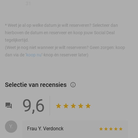
31
*
Weet je al op welke datum je wilt reserveren? Selecteer dan
hierboven de datum en reserveer en koop jouw Social Deal
tegelijkertijd.
(Weet je nog niet wanneer je wilt reserveren? Geen zorgen: koop
dan via de ‘
koop nu
’-knop én reserveer later)
Selectie van recensies
info_outlined
9,6
Y.
Frau Y. Verdonck