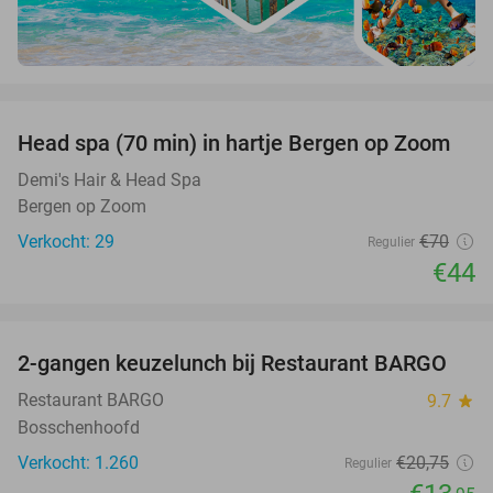
favorite_border
Head spa (70 min) in hartje Bergen op Zoom
37%
Demi's Hair & Head Spa
Bergen op Zoom
Verkocht: 29
€70
Regulier
€44
favorite_border
2-gangen keuzelunch bij Restaurant BARGO
33%
Restaurant BARGO
9.7
star
Bosschenhoofd
Verkocht: 1.260
€20
,75
Regulier