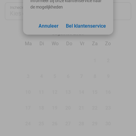
Informeer bij onze klantenservice naar
de mogelijkheden
Inchecken
Uitchecken
Kies datum
Kies datum
Annuleer
Bel klantenservice
augustus 2026
Ma
Di
Wo
Do
Vr
Za
Zo
1
2
3
4
5
6
7
8
9
10
11
12
13
14
15
16
17
18
19
20
21
22
23
24
25
26
27
28
29
30