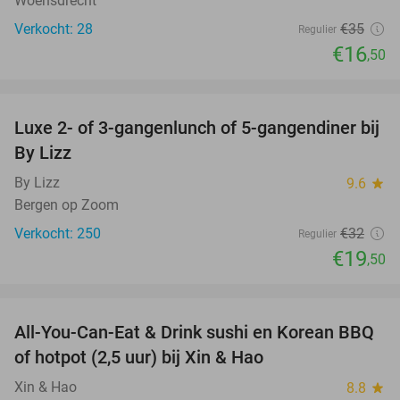
Woensdrecht
Verkocht: 28
€35
Regulier
€16
,50
favorite_border
Luxe 2- of 3-gangenlunch of 5-gangendiner bij
39%
By Lizz
By Lizz
9.6
star
Bergen op Zoom
Verkocht: 250
€32
Regulier
€19
,50
favorite_border
All-You-Can-Eat & Drink sushi en Korean BBQ
20%
of hotpot (2,5 uur) bij Xin & Hao
Xin & Hao
8.8
star