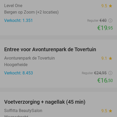
Level One
9.5
star
Bergen op Zoom (+2 locaties)
Verkocht: 1.351
€40
Regulier
€19
,95
favorite_border
Entree voor Avonturenpark de Tovertuin
34%
Avonturenpark de Tovertuin
9.1
star
Hoogerheide
Verkocht: 8.453
€24
,95
Regulier
€16
,50
favorite_border
Voetverzorging + nagellak (45 min)
53%
Soffitta BeautySalon
9.5
star