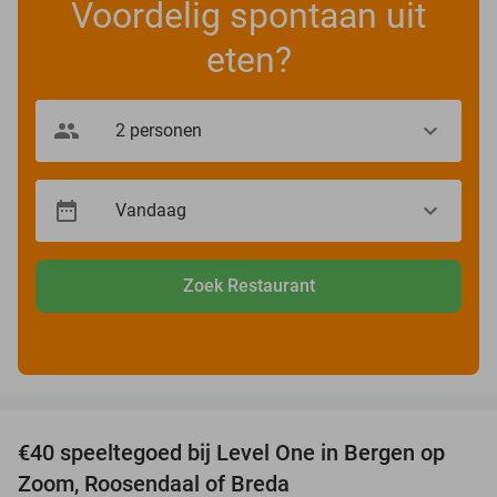
Voordelig spontaan uit
eten?
Zoek Restaurant
favorite_border
€40 speeltegoed bij Level One in Bergen op
50%
Zoom, Roosendaal of Breda