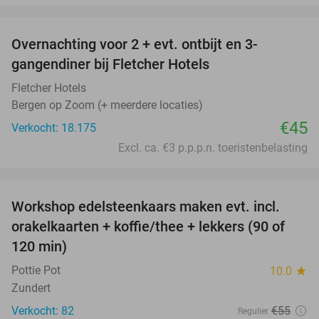
favorite_border
Overnachting voor 2 + evt. ontbijt en 3-
gangendiner bij Fletcher Hotels
Fletcher Hotels
Bergen op Zoom (+ meerdere locaties)
€45
Verkocht: 18.175
Excl. ca. €3 p.p.p.n. toeristenbelasting
favorite_border
Workshop edelsteenkaars maken evt. incl.
47%
orakelkaarten + koffie/thee + lekkers (90 of
120 min)
Pottie Pot
10.0
star
Zundert
Verkocht: 82
€55
Regulier