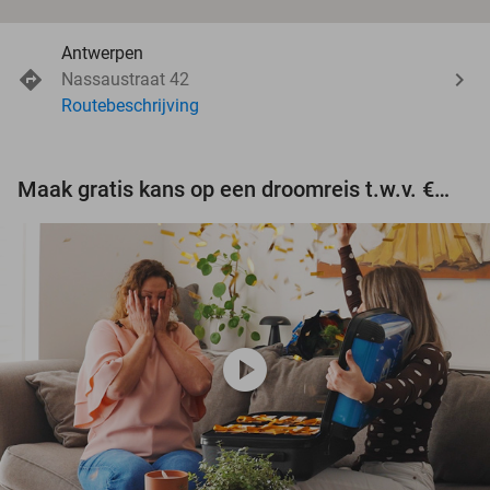
Antwerpen
Nassaustraat 42
Routebeschrijving
Maak gratis kans op een droomreis t.w.v. €3.000!
play_circle