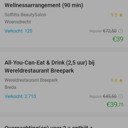
Wellnessarrangement (90 min)
46%
Soffitta BeautySalon
9.5
star
Woensdrecht
Verkocht: 120
€72
,50
Regulier
€39
favorite_border
All-You-Can-Eat & Drink (2,5 uur) bij
13%
Wereldrestaurant Breepark
Wereldrestaurant Breepark
9.4
star
Breda
Verkocht: 2.710
€45
,50
Regulier
€39
,75
favorite_border