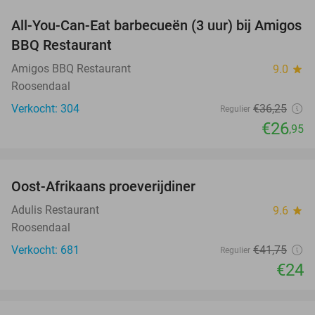
All-You-Can-Eat barbecueën (3 uur) bij Amigos
26%
BBQ Restaurant
Amigos BBQ Restaurant
9.0
star
Roosendaal
Verkocht: 304
€36
,25
Regulier
€26
,95
favorite_border
Oost-Afrikaans proeverijdiner
43%
Adulis Restaurant
9.6
star
Roosendaal
Verkocht: 681
€41
,75
Regulier
€24
favorite_border