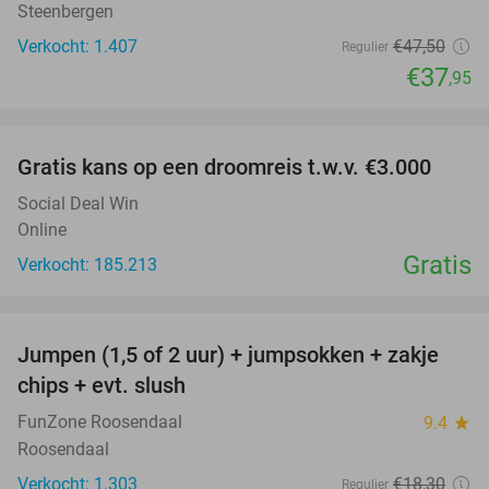
Steenbergen
Verkocht: 1.407
€47
,50
Regulier
€37
,95
favorite_border
Gratis kans op een droomreis t.w.v. €3.000
Social Deal Win
Online
Gratis
Verkocht: 185.213
favorite_border
Jumpen (1,5 of 2 uur) + jumpsokken + zakje
48%
chips + evt. slush
FunZone Roosendaal
9.4
star
Roosendaal
Verkocht: 1.303
€18
,30
Regulier