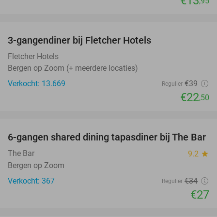
€13
,95
favorite_border
3-gangendiner bij Fletcher Hotels
42%
Fletcher Hotels
Bergen op Zoom (+ meerdere locaties)
Verkocht: 13.669
€39
Regulier
€22
,50
favorite_border
6-gangen shared dining tapasdiner bij The Bar
21%
The Bar
9.2
star
Bergen op Zoom
Verkocht: 367
€34
Regulier
€27
favorite_border