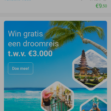
€9
,50
Win gratis
een droomreis
t.w.v. €3.000
Doe mee!