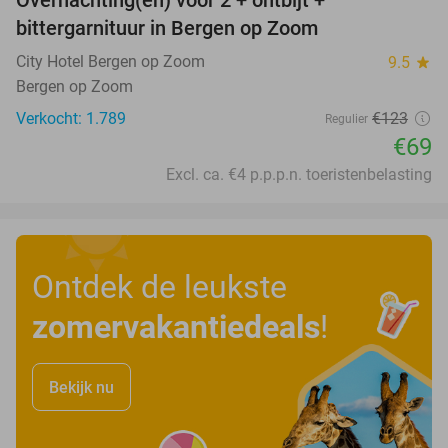
Overnachting(en) voor 2 + ontbijt +
44%
bittergarnituur in Bergen op Zoom
City Hotel Bergen op Zoom
9.5
star
Bergen op Zoom
Verkocht: 1.789
€123
Regulier
€69
Excl. ca. €4 p.p.p.n. toeristenbelasting
Ontdek de leukste
zomervakantiedeals
!
Bekijk nu