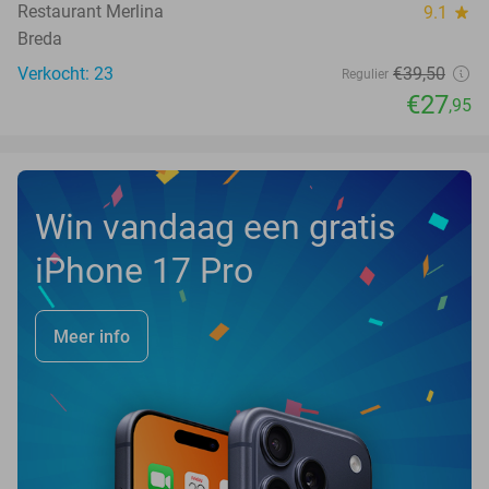
TODAY
Restaurant Merlina
9.1
star
Breda
Verkocht: 23
€39
,50
Regulier
€27
,95
Win vandaag een gratis
iPhone 17 Pro
Meer info