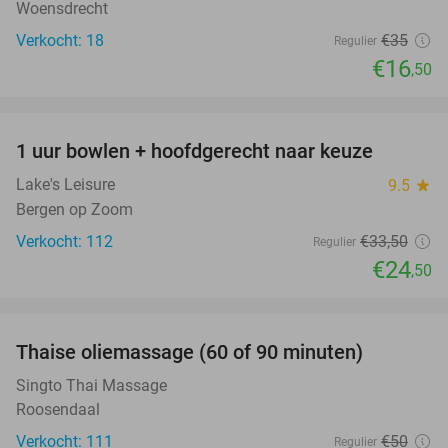
Woensdrecht
Verkocht: 18
€35
Regulier
€16
,50
favorite_border
1 uur bowlen + hoofdgerecht naar keuze
27%
Lake's Leisure
9.5
star
Bergen op Zoom
Verkocht: 112
€33
,50
Regulier
€24
,50
favorite_border
Thaise oliemassage (60 of 90 minuten)
45%
Singto Thai Massage
Roosendaal
Verkocht: 111
€50
Regulier