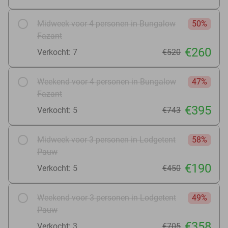
Midweek voor 4 personen in Bungalow
50%
Fazant
€260
Verkocht: 7
€520
Weekend voor 4 personen in Bungalow
47%
Fazant
€395
Verkocht: 5
€743
Midweek voor 3 personen in Lodgetent
58%
Pauw
€190
Verkocht: 5
€450
Weekend voor 3 personen in Lodgetent
49%
Pauw
€358
Verkocht: 3
€705