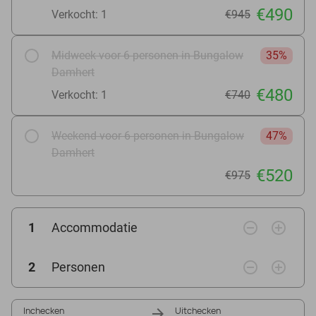
€490
Verkocht: 1
€945
Midweek voor 6 personen in Bungalow
35%
Damhert
€480
Verkocht: 1
€740
Weekend voor 6 personen in Bungalow
47%
Damhert
€520
€975
remove_circle_outline
add_circle_outline
1
Accommodatie
remove_circle_outline
add_circle_outline
2
Personen
Inchecken
Uitchecken