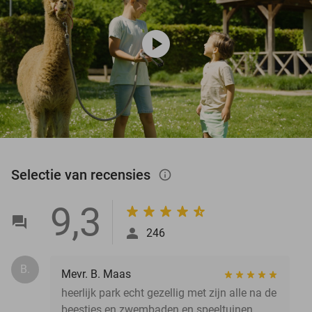
play_circle
Selectie van recensies
info_outlined
9,3
246
B.
Mevr. B. Maas
heerlijk park echt gezellig met zijn alle na de
beestjes en zwembaden en speeltuinen