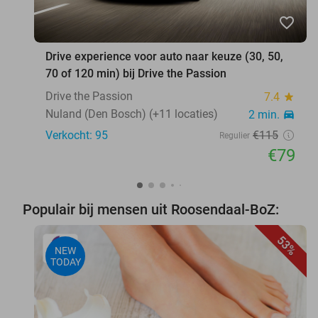
favorite_border
Drive experience voor auto naar keuze (30, 50,
70 of 120 min) bij Drive the Passion
Drive the Passion
7.4
star
Nuland (Den Bosch) (+11 locaties)
2 min.
directions_car
Verkocht: 95
€115
Regulier
€79
Populair bij mensen uit Roosendaal-BoZ:
53%
NEW
TODAY