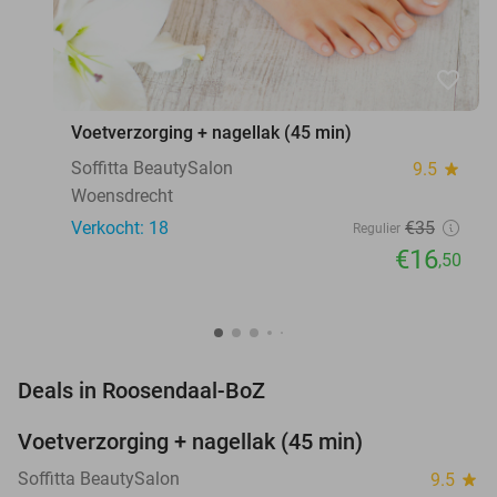
favorite_border
Voetverzorging + nagellak (45 min)
Soffitta BeautySalon
9.5
star
Woensdrecht
Verkocht: 18
€35
Regulier
€16
,50
favorite_border
Deals in Roosendaal-BoZ
Voetverzorging + nagellak (45 min)
53%
NEW
TODAY
Soffitta BeautySalon
9.5
star