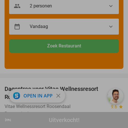
Zoek Restaurant
favorite_border
Dagentree voor Vitae Wellnessresort
49%
close
OPEN IN APP
Roosendaal
Vitae Wellnessresort Roosendaal
9.6
star
Roosendaal
hotel
Uitverkocht!
Uitverkocht!
Verkocht: 582
€42
,50
Regulier