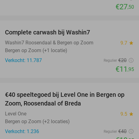
€27
,50
favorite_border
Complete carwash bij Washin7
40%
Washin7 Roosendaal & Bergen op Zoom
9.7
star
Bergen op Zoom (+1 locatie)
Verkocht: 11.787
€20
Regulier
€11
,95
favorite_border
€40 speeltegoed bij Level One in Bergen op
50%
Zoom, Roosendaal of Breda
Level One
9.5
star
Bergen op Zoom (+2 locaties)
Verkocht: 1.236
€40
Regulier