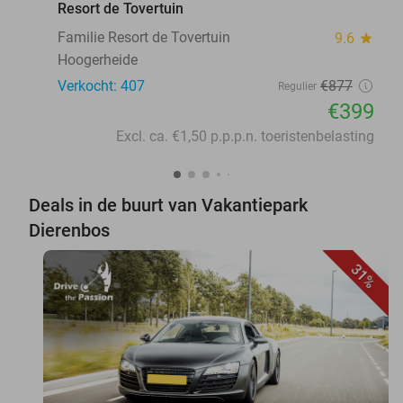
Resort de Tovertuin
Familie Resort de Tovertuin
9.6
star
Hoogerheide
Verkocht: 407
€877
Regulier
€399
Excl. ca. €1,50 p.p.p.n. toeristenbelasting
Deals in de buurt van Vakantiepark
Dierenbos
31%