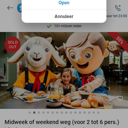
Open
7 dagen per week beschikbaar
10+ miljoen leden
Annuleer
Bereikbaar tot 23:00
9,4
op basis van
205.869 reviews
Ontdek 15.000+ deals
55%
SOLD
7 dagen per week beschikbaar
OUT
10+ miljoen leden
favorite_border
Midweek of weekend weg (voor 2 tot 6 pers.)