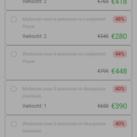
€418
Verkocht: 2
€765
Midweek voor 6 personen in Lodgetent
48%
Pauw
€280
Verkocht: 2
€540
Weekend voor 6 personen in Lodgetent
44%
Pauw
€448
€795
Midweek voor 3 personen in Bungalow
40%
Damhert
€390
Verkocht: 1
€650
Weekend voor 3 personen in Bungalow
40%
Damhert