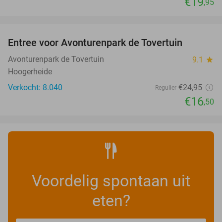
€19
,95
favorite_border
Entree voor Avonturenpark de Tovertuin
34%
Avonturenpark de Tovertuin
9.1
star
Hoogerheide
Verkocht: 8.040
€24
,95
Regulier
€16
,50
Voordelig spontaan uit
eten?