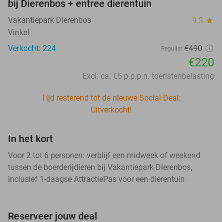
bij Dierenbos + entree dierentuin
Vakantiepark Dierenbos
9.3
star
Vinkel
Verkocht: 224
€490
Regulier
€220
Excl. ca. €5 p.p.p.n. toeristenbelasting
Tijd resterend tot de nieuwe Social Deal:
Uitverkocht!
In het kort
Voor 2 tot 6 personen: verblijf een midweek of weekend
tussen de boerderijdieren bij Vakantiepark Dierenbos,
inclusief 1-daagse AttractiePas voor een dierentuin
Reserveer jouw deal