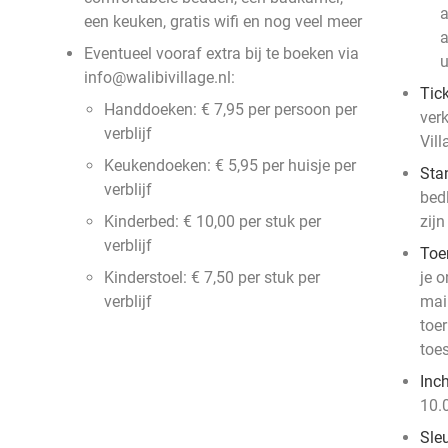
a
een keuken, gratis wifi en nog veel meer
a
Eventueel vooraf extra bij te boeken via
u
info@walibivillage.nl:
Tic
Handdoeken: € 7,95 per persoon per
verk
verblijf
Vill
Keukendoeken: € 5,95 per huisje per
Sta
verblijf
bed
Kinderbed: € 10,00 per stuk per
zijn
verblijf
Toer
Kinderstoel: € 7,50 per stuk per
je o
verblijf
mai
toe
toes
Inc
10.
Sle