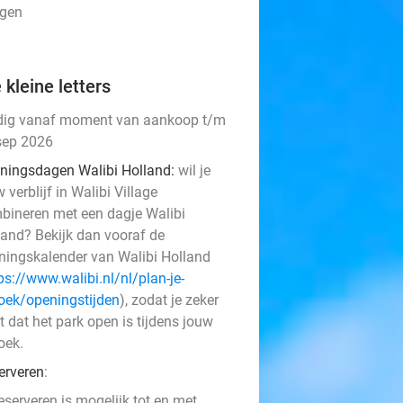
ngen
 kleine letters
dig vanaf moment van aankoop t/m
sep 2026
ningsdagen Walibi Holland:
wil je
 verblijf in Walibi Village
bineren met een dagje Walibi
land? Bekijk dan vooraf de
ningskalender van Walibi Holland
ps://www.walibi.nl/nl/plan-je-
oek/openingstijden
), zodat je zeker
 dat het park open is tijdens jouw
oek.
erveren
:
eserveren is mogelijk tot en met