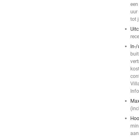
een
uur
tot 
Uit
rece
In-/
bui
ver
kos
con
Vill
Info
Max
(inc
Hoo
mini
aanw