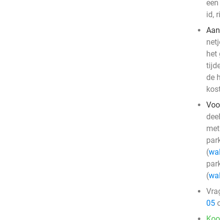
een 
id, 
Aan
netj
het
tijd
de 
kos
Voo
dee
met
par
(
wal
par
(
wal
Vra
05
o
Koo