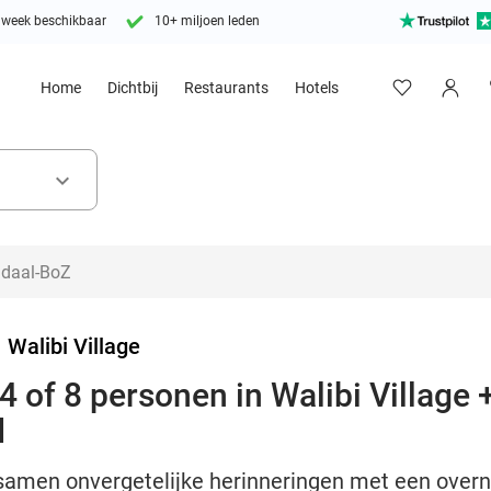
 week beschikbaar
10+ miljoen leden
Home
Dichtbij
Restaurants
Hotels
keyboard_arrow_down
>
Walibi Village
 of 8 personen in Walibi Village +
d
amen onvergetelijke herinneringen met een overnac