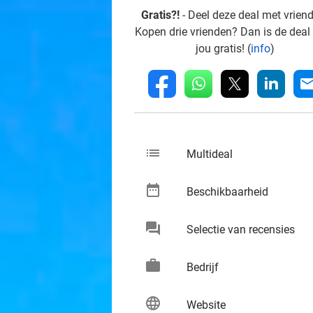
Gratis?!
- Deel deze deal met vrien
Kopen drie vrienden? Dan is de deal
jou gratis! (
info
)
whatsapp
linkedin
fb
mai
list
keybo
Multideal
date_range
keybo
Beschikbaarheid
chat
keybo
Selectie van recensies
work
keybo
Bedrijf
language
keybo
Website