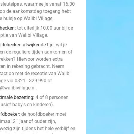
 sleutelpas, waarmee je vanaf 16.00
 op de aankomstdag toegang hebt
je huisje op Walibi Village.
checken:
tot uiterlijk 10.00 uur bij de
ptie van Walibi Village.
uitchecken afwijkende tijd:
wil je
ten de reguliere tijden aankomen of
trekken? Hiervoor worden extra
ten in rekening gebracht. Neem
tact op met de receptie van Walibi
age via 0321 - 329 990 of
@walibivillage.nl.
imale bezetting:
4 of 8 personen
lusief baby's en kinderen).
fdboeker:
de hoofdboeker moet
maal 21 jaar of ouder zijn,
ezig zijn tijdens het hele verblijf en