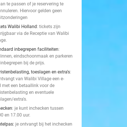
an te passen of je reservering te
nnuleren. Hiervoor gelden geen
itzonderingen
kets Walibi Holland
: tickets zijn
rijgbaar via de Receptie van Walibi
age.
ndaard inbegrepen faciliteiten
:
linnen, eindschoonmaak en parkeren
 inbegrepen bij de prijs.
istenbelasting, toeslagen en extra's
:
ntvangt van Walibi Village een e-
l met een betaallink voor de
ristenbelasting en eventuele
lagen/extra's.
hecken
: je kunt inchecken tussen
00 en 17.00 uur.
utelpas:
je ontvangt bij het inchecken