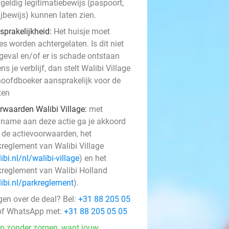
geldig legitimatiebewijs (paspoort,
rijbewijs) kunnen laten zien.
sprakelijkheid:
Het huisje moet
es worden achtergelaten. Is dit niet
 geval en/of er is schade ontstaan
ens je verblijf, dan stelt Walibi Village
hoofdboeker aansprakelijk voor de
ten
rwaarden Walibi Village:
met
lname aan deze actie ga je akkoord
 de actievoorwaarden, het
kreglement van Walibi Village
ibi.nl/nl/walibi-village
) en het
kreglement van Walibi Holland
ibi.nl/parkreglement
).
gen over de deal? Bel:
+31 88 205 05
f WhatsApp met:
+31 88 205 05 05
p zonder zorgen, want jouw