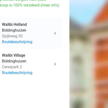
koop is 100% verzekerd (meer info)
Walibi Holland
Biddinghuizen
Spijkweg 30
Routebeschrijving
Walibi Village
Biddinghuizen
Cerespark 2
Routebeschrijving