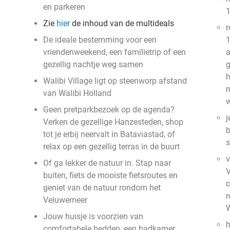
en parkeren
1
Zie
hier
de inhoud van de multideals
r
De ideale bestemming voor een
1
vriendenweekend, een familietrip of een
gezellig nachtje weg samen
g
h
Walibi Village ligt op steenworp afstand
n
van Walibi Holland
w
Geen pretparkbezoek op de agenda?
j
Verken de gezellige Hanzesteden, shop
b
tot je erbij neervalt in Bataviastad, of
s
relax op een gezellig terras in de buurt
v
Of ga lekker de natuur in. Stap naar
V
buiten, fiets de mooiste fietsroutes en
c
geniet van de natuur rondom het
r
Veluwemeer
W
Jouw huisje is voorzien van
h
comfortabele bedden, een badkamer,