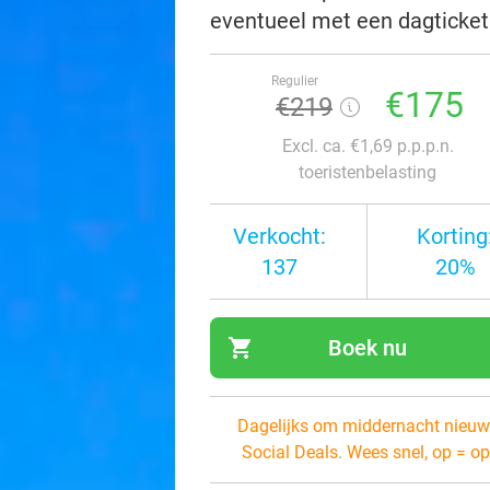
eventueel met een dagticket
Regulier
€175
€219
Excl. ca. €1,69 p.p.p.n.
toeristenbelasting
Verkocht:
Korting
137
20%
shopping_cart
Boek nu
navi
Dagelijks om middernacht nieuw
Social Deals. Wees snel, op = op