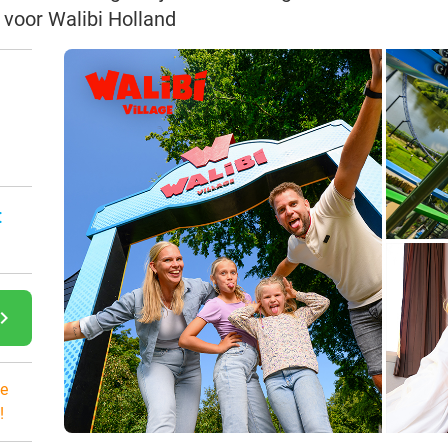
 voor Walibi Holland
:
gate_next
e
!