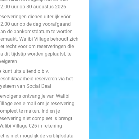
2.00 uur op 30 augustus 2026
eserveringen dienen uiterlijk vóór
2.00 uur op de dag voorafgaand
aan de aankomstdatum te worden
emaakt. Walibi Village behoudt zich
et recht voor om reserveringen die
a dit tijdstip worden geplaatst, te
eigeren
e kunt uitsluitend o.b.v.
eschikbaarheid reserveren via het
ysteem van Social Deal
ervolgens ontvang je van Walibi
illage een e-mail om je reservering
ompleet te maken. Indien je
eservering niet compleet is brengt
alibi Village €25 in rekening
et is niet mogelijk de verblijfsdata