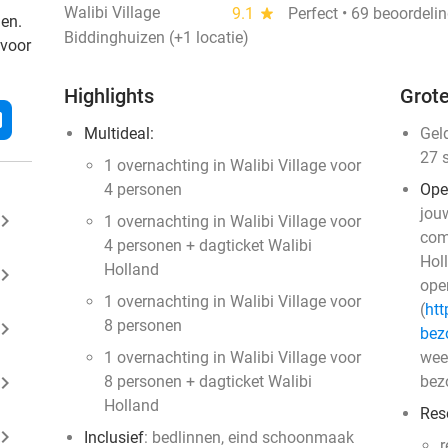
Walibi Village
9.1
star
Perfect • 69 beoordeli
den.
Biddinghuizen (+1 locatie)
 voor
Highlights
Grote
l
Multideal:
Gel
27 
1 overnachting in Walibi Village voor
4 personen
Ope
jouw
ard_arrow_right
1 overnachting in Walibi Village voor
com
4 personen + dagticket Walibi
Hol
Holland
ard_arrow_right
ope
1 overnachting in Walibi Village voor
(
htt
8 personen
ard_arrow_right
bez
1 overnachting in Walibi Village voor
weet
ard_arrow_right
8 personen + dagticket Walibi
bez
Holland
Res
ard_arrow_right
Inclusief
: bedlinnen, eind schoonmaak
r