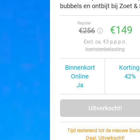
bubbels en ontbijt bij Zoet &
Regulier
€149
€256
Excl. ca. €3 p.p.p.n.
toeristenbelasting
Binnenkort
Korting
Online
42%
Ja
Uitverkocht!
Tijd resterend tot de nieuwe Soci
Deal:
Uitverkocht!