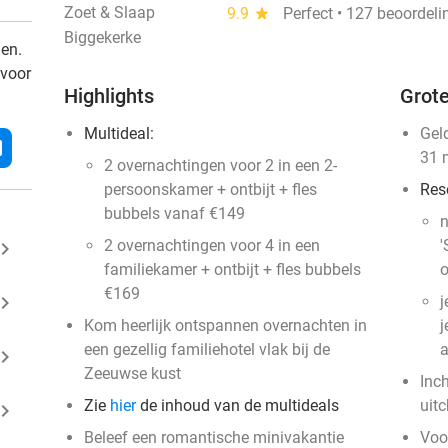
Zoet & Slaap
9.9
star
Perfect • 127 beoordel
Biggekerke
den.
 voor
Highlights
Grote
Multideal:
Gel
l
31 
2 overnachtingen voor 2 in een 2-
persoonskamer + ontbijt + fles
Res
bubbels vanaf €149
n
2 overnachtingen voor 4 in een
'
ard_arrow_right
familiekamer + ontbijt + fles bubbels
o
€169
ard_arrow_right
j
Kom heerlijk ontspannen overnachten in
j
een gezellig familiehotel vlak bij de
a
ard_arrow_right
Zeeuwse kust
Inc
Zie
hier
de inhoud van de multideals
uit
ard_arrow_right
Beleef een romantische minivakantie
Voo