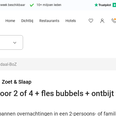
 week beschikbaar
10+ miljoen leden
Home
Dichtbij
Restaurants
Hotels
keyboard_arrow_down
>
Zoet & Slaap
or 2 of 4 + fles bubbels + ontbij
pannen overnachtingen in een 2-persoons- of famili