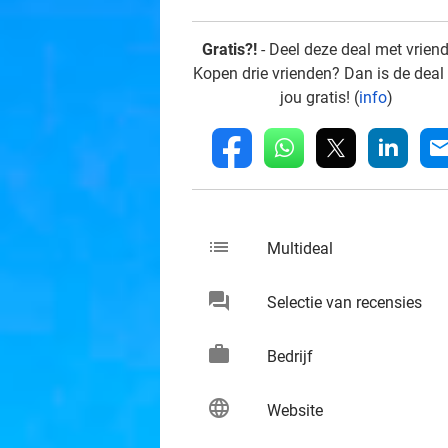
Gratis?!
- Deel deze deal met vrien
Kopen drie vrienden? Dan is de deal
jou gratis! (
info
)
whatsapp
linkedin
fb
mai
list
keybo
Multideal
chat
keybo
Selectie van recensies
work
keybo
Bedrijf
language
keybo
Website