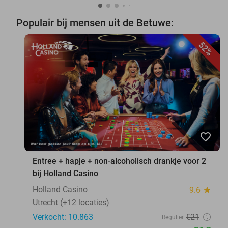
Populair bij mensen uit de Betuwe:
52%
favorite_border
Entree + hapje + non-alcoholisch drankje voor 2
bij Holland Casino
Holland Casino
9.6
star
Utrecht (+12 locaties)
Verkocht: 10.863
€21
Regulier