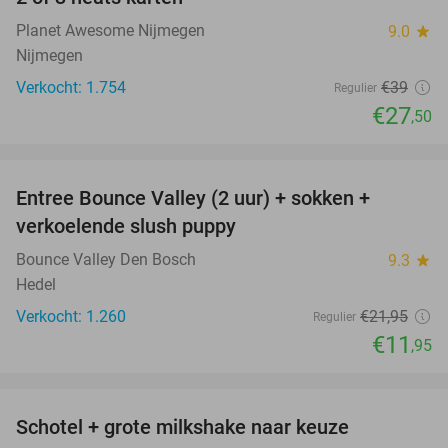
29%
Planet Awesome Nijmegen
9.0
star
Nijmegen
Verkocht: 1.754
€39
Regulier
€27
,50
favorite_border
Entree Bounce Valley (2 uur) + sokken +
46%
verkoelende slush puppy
Bounce Valley Den Bosch
9.3
star
Hedel
Verkocht: 1.260
€21
,95
Regulier
€11
,95
favorite_border
Schotel + grote milkshake naar keuze
42%