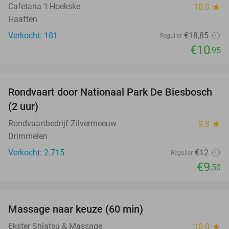
Cafetaria 't Hoekske
10.0
star
Haaften
Verkocht: 181
€18
,85
Regulier
€10
,95
favorite_border
Rondvaart door Nationaal Park De Biesbosch
21%
(2 uur)
Rondvaartbedrijf Zilvermeeuw
9.8
star
Drimmelen
Verkocht: 2.715
€12
Regulier
€9
,50
favorite_border
Massage naar keuze (60 min)
48%
Ekster Shiatsu & Massage
10.0
star