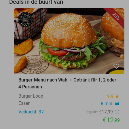
Deals in de buurt van
28%
favorite_border
Burger-Menü nach Wahl + Getränk für 1, 2 oder
4 Personen
Burger Loop
9.9
star
Essen
8 min.
directions_car
Verkocht: 37
€17
,99
Regulier
€12
,99