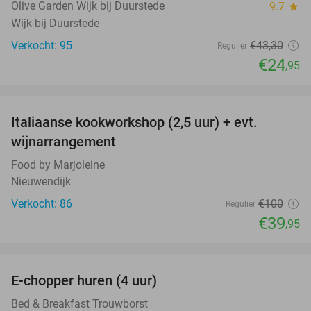
Olive Garden Wijk bij Duurstede
9.7
star
Wijk bij Duurstede
Verkocht: 95
€43
,30
Regulier
€24
,95
favorite_border
Italiaanse kookworkshop (2,5 uur) + evt.
60%
wijnarrangement
Food by Marjoleine
Nieuwendijk
Verkocht: 86
€100
Regulier
€39
,95
favorite_border
E-chopper huren (4 uur)
44%
Bed & Breakfast Trouwborst