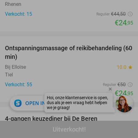
Rhenen
Verkocht: 15
€44
,50
Regulier
€24
,95
favorite_border
Ontspanningsmassage of reikibehandeling (60
50%
min)
Bij Elloïse
10.0
star
Tiel
Verkocht: 55
€50
Regulier
€24
,95
close
favorite_border
OPEN IN APP
4-gangen keuzediner bij De Beren
46%
Uitverkocht!
De Beren Veenendaal
9.7
star
Veenendaal