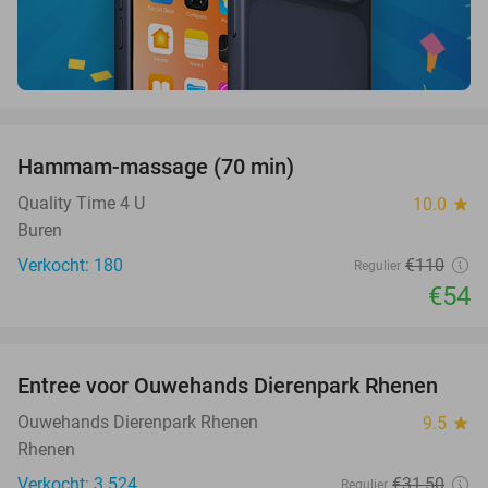
favorite_border
Hammam-massage (70 min)
51%
SOLD
OUT
Quality Time 4 U
10.0
star
Buren
Verkocht: 180
€110
Regulier
€54
favorite_border
Entree voor Ouwehands Dierenpark Rhenen
19%
Ouwehands Dierenpark Rhenen
9.5
star
Rhenen
Verkocht: 3.524
€31
,50
Regulier