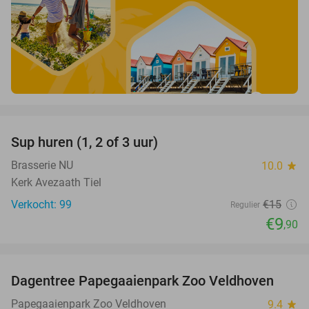
favorite_border
Sup huren (1, 2 of 3 uur)
34%
Brasserie NU
10.0
star
Kerk Avezaath Tiel
Verkocht: 99
€15
Regulier
€9
,90
favorite_border
Dagentree Papegaaienpark Zoo Veldhoven
26%
Papegaaienpark Zoo Veldhoven
9.4
star