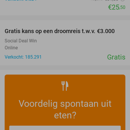
€25
,50
favorite_border
Gratis kans op een droomreis t.w.v. €3.000
Social Deal Win
Online
Gratis
Verkocht: 185.291
Voordelig spontaan uit
eten?