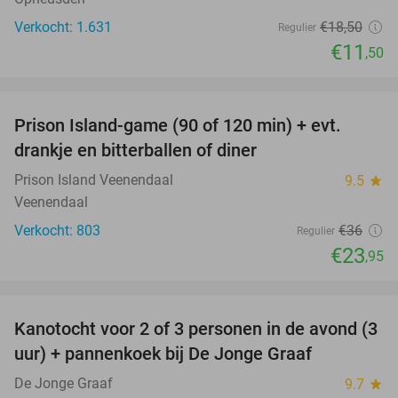
Verkocht: 1.631
€18
,50
Regulier
€11
,50
favorite_border
Prison Island-game (90 of 120 min) + evt.
33%
drankje en bitterballen of diner
Prison Island Veenendaal
9.5
star
Veenendaal
Verkocht: 803
€36
Regulier
€23
,95
favorite_border
Kanotocht voor 2 of 3 personen in de avond (3
56%
uur) + pannenkoek bij De Jonge Graaf
De Jonge Graaf
9.7
star