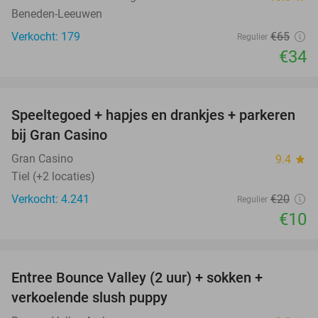
Beneden-Leeuwen
Verkocht: 179
€65
Regulier
€34
favorite_border
Speeltegoed + hapjes en drankjes + parkeren
50%
bij Gran Casino
Gran Casino
9.4
star
Tiel (+2 locaties)
Verkocht: 4.241
€20
Regulier
€10
favorite_border
Entree Bounce Valley (2 uur) + sokken +
41%
verkoelende slush puppy