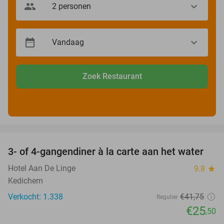
Zoek Restaurant
favorite_border
3- of 4-gangendiner à la carte aan het water
39%
Hotel Aan De Linge
9.8
star
Kedichem
Verkocht: 1.338
€41
,75
Regulier
€25
,50