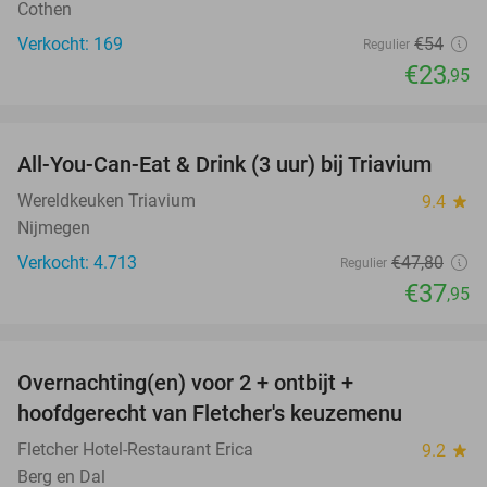
Cothen
Verkocht: 169
€54
Regulier
€23
,95
favorite_border
All-You-Can-Eat & Drink (3 uur) bij Triavium
21%
Wereldkeuken Triavium
9.4
star
Nijmegen
Verkocht: 4.713
€47
,80
Regulier
€37
,95
favorite_border
Overnachting(en) voor 2 + ontbijt +
21%
hoofdgerecht van Fletcher's keuzemenu
Fletcher Hotel-Restaurant Erica
9.2
star
Berg en Dal