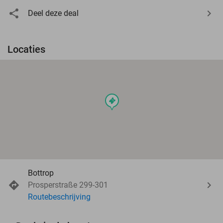
Deel deze deal
Locaties
events
Bottrop
Prosperstraße 299-301
Routebeschrijving