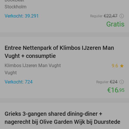
Stockholm
Verkocht: 39.291
€22
,47
Regulier
Gratis
favorite_border
Entree Nettenpark of Klimbos IJzeren Man
29%
Vught + consumptie
Klimbos IJzeren Man Vught
9.6
star
Vught
Verkocht: 724
€24
Regulier
€16
,95
favorite_border
Grieks 3-gangen shared dining-diner +
42%
nagerecht bij Olive Garden Wijk bij Duurstede