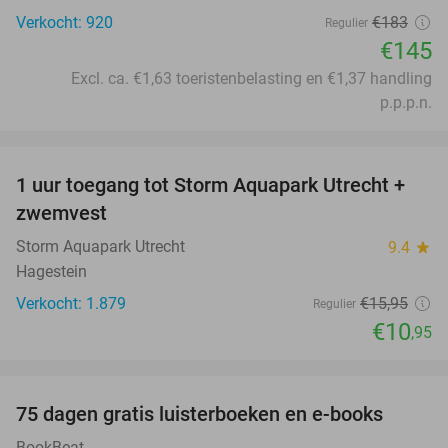
Verkocht: 920
€183
Regulier
€145
Excl. ca. €1,63 toeristenbelasting en €1,37 handling
p.p.p.n.
favorite_border
1 uur toegang tot Storm Aquapark Utrecht +
31%
zwemvest
Storm Aquapark Utrecht
9.4
star
Hagestein
Verkocht: 1.879
€15
,95
Regulier
€10
,95
favorite_border
100%
75 dagen gratis luisterboeken en e-books
BookBeat