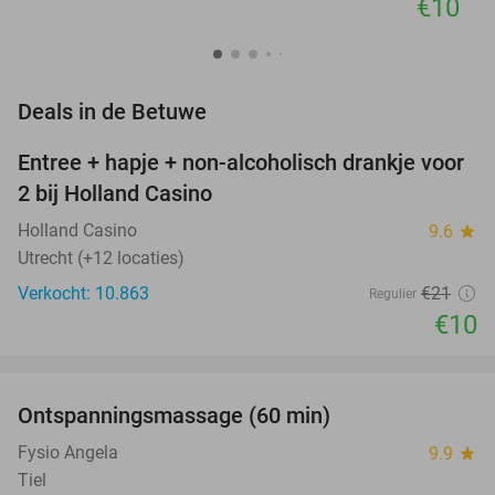
€10
favorite_border
Deals in de Betuwe
Entree + hapje + non-alcoholisch drankje voor
52%
2 bij Holland Casino
Holland Casino
9.6
star
Utrecht (+12 locaties)
Verkocht: 10.863
€21
Regulier
€10
favorite_border
Ontspanningsmassage (60 min)
51%
Fysio Angela
9.9
star
Tiel