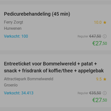
favorite_border
Pedicurebehandeling (45 min)
42%
SOLD
OUT
Ferry Zorgt
10.0
star
Hurwenen
Verkocht: 100
€47
,50
Regulier
€27
,50
favorite_border
Entreeticket voor Bommelwereld + patat +
23%
snack + frisdrank of koffie/thee + appelgebak
Attractiepark Bommelwereld
9.5
star
Groenlo
Verkocht: 34.413
€35
,50
Regulier
€27
,50
favorite_border