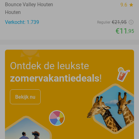
Bounce Valley Houten
9.6
star
Houten
Verkocht: 1.739
€21
,95
Regulier
€11
,95
Ontdek de leukste
zomervakantiedeals
!
Bekijk nu