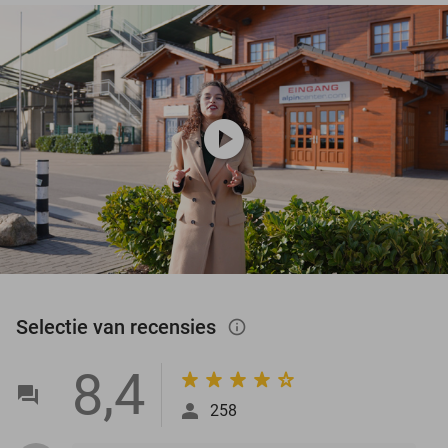
play_circle
Selectie van recensies
info_outlined
8,4
258