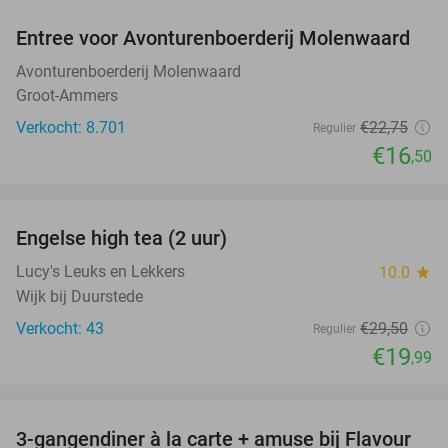
Entree voor Avonturenboerderij Molenwaard
27%
Avonturenboerderij Molenwaard
Groot-Ammers
Verkocht: 8.701
€22
,75
Regulier
€16
,50
favorite_border
Engelse high tea (2 uur)
32%
Lucy's Leuks en Lekkers
10.0
star
Wijk bij Duurstede
Verkocht: 43
€29
,50
Regulier
€19
,99
favorite_border
3-gangendiner à la carte + amuse bij Flavour
38%