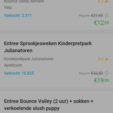
Bounce Valley Arnhem
9.3
star
Velp
Verkocht: 2.311
€21
,95
Regulier
€12
,95
favorite_border
Entree Sprookjesweken Kinderpretpark
39%
Julianatoren
Kinderpretpark Julianatoren
9.4
star
Apeldoorn
Verkocht: 10.825
€32
,50
Regulier
€19
,95
favorite_border
Entree Bounce Valley (2 uur) + sokken +
46%
verkoelende slush puppy