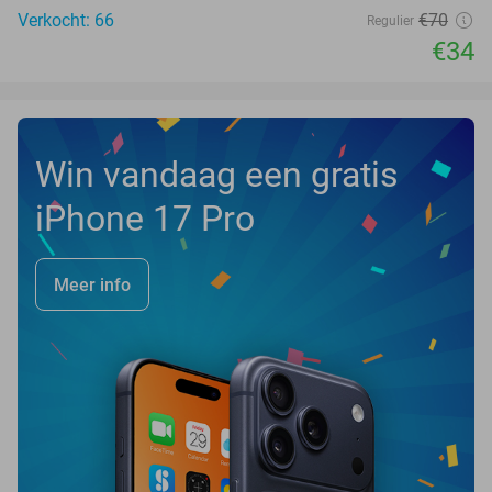
Verkocht: 66
€70
Regulier
€34
Win vandaag een gratis
iPhone 17 Pro
Meer info