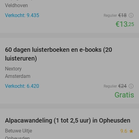
Veldhoven
Verkocht: 9.435
€18
Regulier
€13
,25
favorite_border
100%
60 dagen luisterboeken en e-books (20
luisteruren)
Nextory
Amsterdam
Verkocht: 6.420
€24
Regulier
Gratis
favorite_border
Alpacawandeling (1 tot 2,5 uur) in Opheusden
38%
Betuwe Uitje
9.6
star
Opheusden