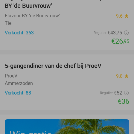
BY 'de Buurvrouw'
Flavour BY 'de Buurvrouw'
9.6
star
Tiel
Verkocht: 363
€43
,75
Regulier
€26
,95
favorite_border
5-gangendiner van de chef bij ProeV
31%
ProeV
9.8
star
Ammerzoden
Verkocht: 88
€52
Regulier
€36