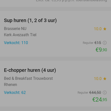
favorite_border
Sup huren (1, 2 of 3 uur)
34%
Brasserie NU
10.0
star
Kerk Avezaath Tiel
Verkocht: 110
€15
Regulier
€9
,90
favorite_border
E-chopper huren (4 uur)
44%
Bed & Breakfast Trouwborst
10.0
star
Rhenen
Verkocht: 62
€44
,50
Regulier
€24
,95
favorite_border