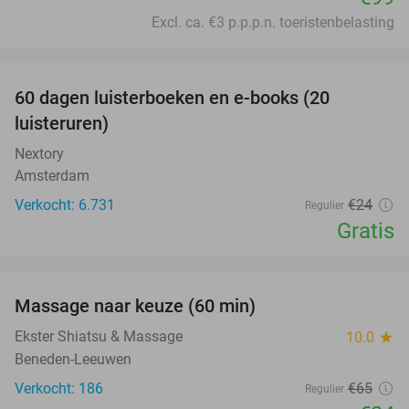
Excl. ca. €3 p.p.p.n. toeristenbelasting
favorite_border
100%
60 dagen luisterboeken en e-books (20
luisteruren)
Nextory
Amsterdam
Verkocht: 6.731
€24
Regulier
Gratis
favorite_border
Massage naar keuze (60 min)
48%
Ekster Shiatsu & Massage
10.0
star
Beneden-Leeuwen
Verkocht: 186
€65
Regulier