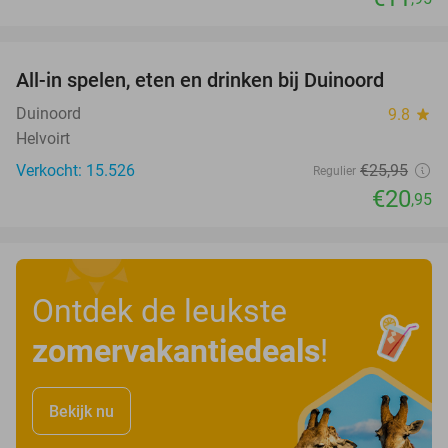
favorite_border
All-in spelen, eten en drinken bij Duinoord
19%
Duinoord
9.8
star
Helvoirt
Verkocht: 15.526
€25
,95
Regulier
€20
,95
Ontdek de leukste
zomervakantiedeals
!
Bekijk nu