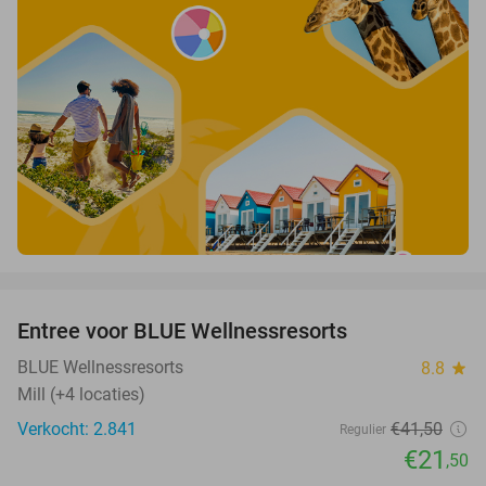
favorite_border
Entree voor BLUE Wellnessresorts
48%
BLUE Wellnessresorts
8.8
star
Mill (+4 locaties)
Verkocht: 2.841
€41
,50
Regulier
€21
,50