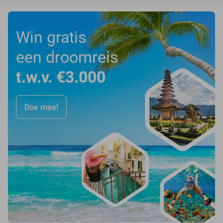
Win gratis
een droomreis
t.w.v. €3.000
Doe mee!