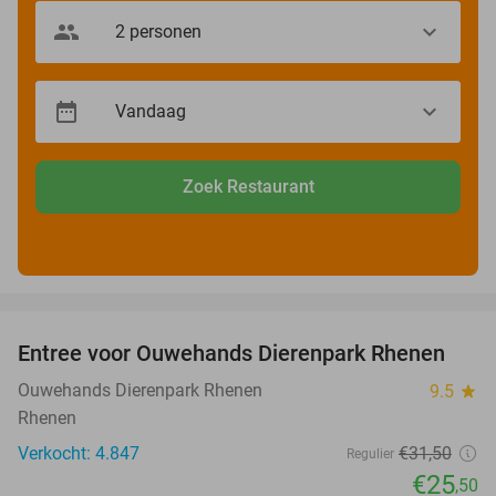
Zoek Restaurant
favorite_border
Entree voor Ouwehands Dierenpark Rhenen
19%
Ouwehands Dierenpark Rhenen
9.5
star
Rhenen
Verkocht: 4.847
€31
,50
Regulier
€25
,50