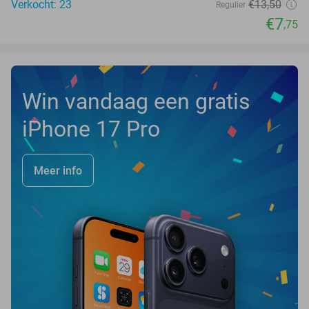
Verkocht: 23
€13
,50
Regulier
€7
,75
Win vandaag een gratis
iPhone 17 Pro
Meer info