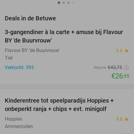
favorite_border
Deals in de Betuwe
3-gangendiner à la carte + amuse bij Flavour
38%
BY 'de Buurvrouw'
Flavour BY 'de Buurvrouw'
9.6
star
Tiel
Verkocht: 393
€43
,75
Regulier
€26
,95
favorite_border
Kinderentree tot speelparadijs Hoppies +
43%
NEW
onbeperkt ranja + chips + evt. minigolf
TODAY
Hoppies
9.8
star
Ammerzoden