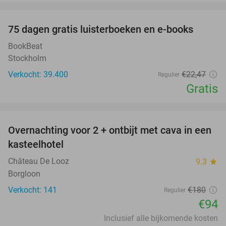
favorite_border
100%
75 dagen gratis luisterboeken en e-books
BookBeat
Stockholm
Verkocht: 39.400
€22
,47
Regulier
Gratis
favorite_border
Overnachting voor 2 + ontbijt met cava in een
48%
kasteelhotel
Château De Looz
9.3
star
Borgloon
Verkocht: 141
€180
Regulier
€94
Inclusief alle bijkomende kosten