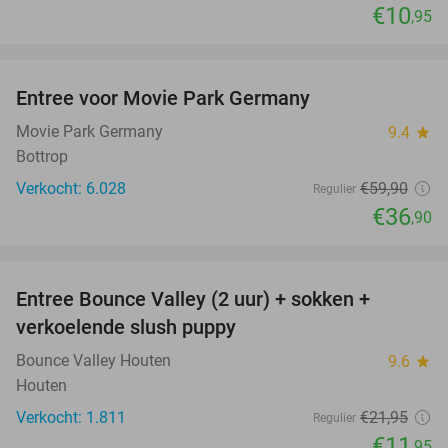
€10
,95
favorite_border
Entree voor Movie Park Germany
38%
Movie Park Germany
9.4
star
Bottrop
Verkocht: 6.028
€59
,90
Regulier
€36
,90
favorite_border
Entree Bounce Valley (2 uur) + sokken +
46%
verkoelende slush puppy
Bounce Valley Houten
9.6
star
Houten
Verkocht: 1.811
€21
,95
Regulier
€11
,95