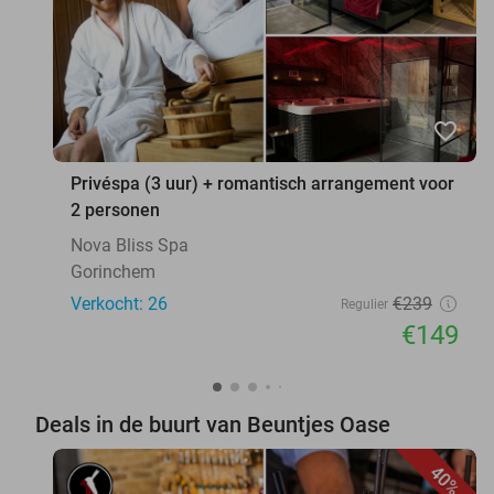
favorite_border
Privéspa (3 uur) + romantisch arrangement voor
2 personen
Nova Bliss Spa
Gorinchem
Verkocht: 26
€239
Regulier
€149
Deals in de buurt van Beuntjes Oase
40%