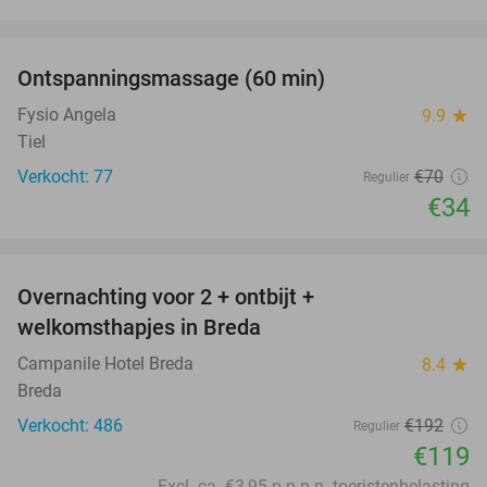
favorite_border
Ontspanningsmassage (60 min)
51%
Fysio Angela
9.9
star
Tiel
Verkocht: 77
€70
Regulier
€34
favorite_border
Overnachting voor 2 + ontbijt +
38%
welkomsthapjes in Breda
Campanile Hotel Breda
8.4
star
Breda
Verkocht: 486
€192
Regulier
€119
Excl. ca. €3,95 p.p.p.n. toeristenbelasting