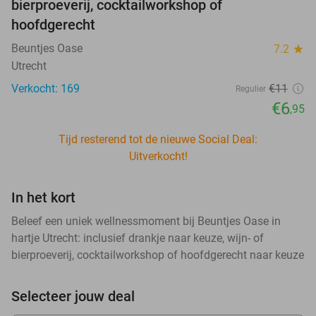
bierproeverij, cocktailworkshop of
hoofdgerecht
Beuntjes Oase
7.2
star
Utrecht
Verkocht: 169
€11
Regulier
€6
,95
Tijd resterend tot de nieuwe Social Deal:
Uitverkocht!
In het kort
Beleef een uniek wellnessmoment bij Beuntjes Oase in
hartje Utrecht: inclusief drankje naar keuze, wijn- of
bierproeverij, cocktailworkshop of hoofdgerecht naar keuze
Selecteer jouw deal