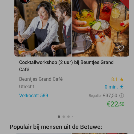
favorite_border
Cocktailworkshop (2 uur) bij Beuntjes Grand
Café
Beuntjes Grand Café
8.1
star
Utrecht
0 min.
directions_walk
Verkocht: 589
€37
,50
Regulier
€22
,50
Populair bij mensen uit de Betuwe: