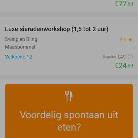
€77
,50
favorite_border
Luxe sieradenworkshop (1,5 tot 2 uur)
50%
NEW
TODAY
Swing en Bling
9.6
star
Maasbommel
Verkocht: 12
€49
Regulier
€24
,50
Voordelig spontaan uit
eten?