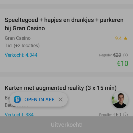
favorite_border
Speeltegoed + hapjes en drankjes + parkeren
50%
bij Gran Casino
Gran Casino
9.4
star
Tiel (+2 locaties)
Verkocht: 4.344
€20
Regulier
€10
favorite_border
Karten met augmented reality (3 x 15 min)
35%
BattleKart Utrecht-Beusichem
9.2
star
close
OPEN IN APP
Beusichem
Verkocht: 384
€60
Regulier
€39
Uitverkocht!
favorite_border