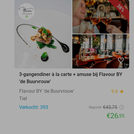
38%
favorite_border
3-gangendiner à la carte + amuse bij Flavour BY
'de Buurvrouw'
Flavour BY 'de Buurvrouw'
9.6
star
Tiel
Verkocht: 393
€43
,75
Regulier
€26
,95