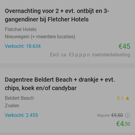
Overnachting voor 2 + evt. ontbijt en 3-
gangendiner bij Fletcher Hotels
Fletcher Hotels
Nieuwegein (+ meerdere locaties)
€45
Verkocht: 18.634
Excl. ca. €3 p.p.p.n. toeristenbelasting
favorite_border
Dagentree Beldert Beach + drankje + evt.
53%
chips, koek en/of candybar
Beldert Beach
9.1
star
Zoelen
Verkocht: 2.455
€9
,50
Regulier
€4
,50