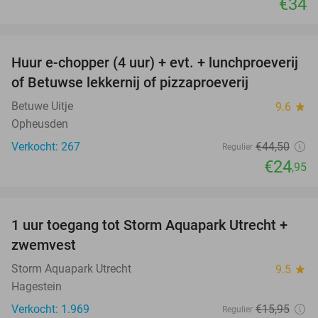
€34
favorite_border
Huur e-chopper (4 uur) + evt. + lunchproeverij
44%
of Betuwse lekkernij of pizzaproeverij
Betuwe Uitje
9.6
star
Opheusden
Verkocht: 267
€44
,50
Regulier
€24
,95
favorite_border
1 uur toegang tot Storm Aquapark Utrecht +
31%
zwemvest
Storm Aquapark Utrecht
9.5
star
Hagestein
Verkocht: 1.969
€15
,95
Regulier