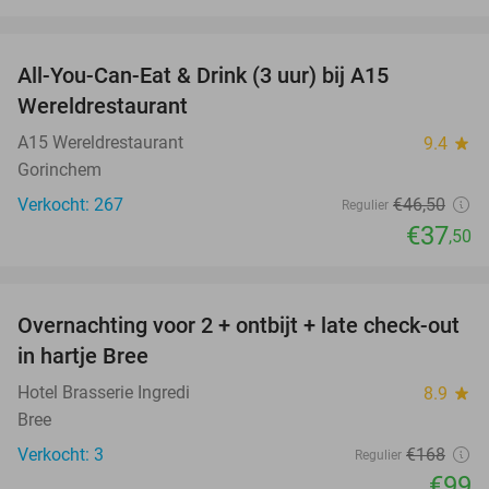
favorite_border
All-You-Can-Eat & Drink (3 uur) bij A15
19%
Wereldrestaurant
A15 Wereldrestaurant
9.4
star
Gorinchem
Verkocht: 267
€46
,50
Regulier
€37
,50
favorite_border
Overnachting voor 2 + ontbijt + late check-out
41%
NEW
in hartje Bree
TODAY
Hotel Brasserie Ingredi
8.9
star
Bree
Verkocht: 3
€168
Regulier
€99