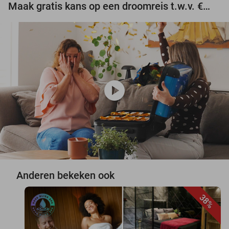
Maak gratis kans op een droomreis t.w.v. €3.000!
play_circle
Anderen bekeken ook
38%