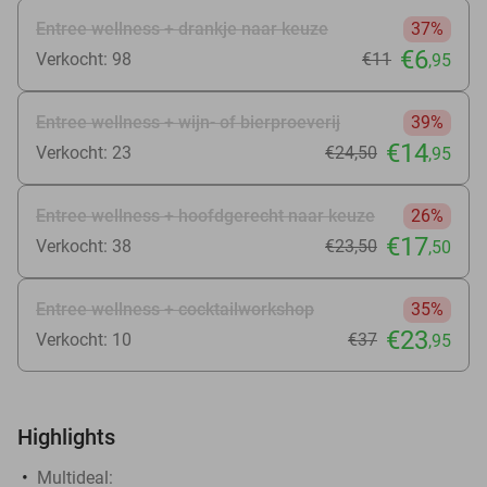
Entree wellness + drankje naar keuze
37%
€6
Verkocht: 98
€11
,95
Entree wellness + wijn- of bierproeverij
39%
€14
Verkocht: 23
€24
,50
,95
Entree wellness + hoofdgerecht naar keuze
26%
€17
Verkocht: 38
€23
,50
,50
Entree wellness + cocktailworkshop
35%
€23
Verkocht: 10
€37
,95
Highlights
Multideal: