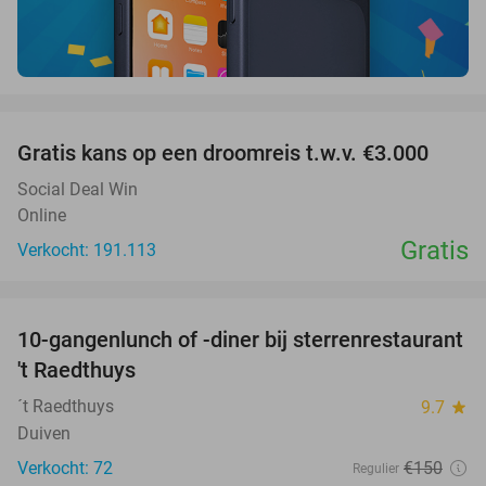
favorite_border
Gratis kans op een droomreis t.w.v. €3.000
Social Deal Win
Online
Gratis
Verkocht: 191.113
favorite_border
10-gangenlunch of -diner bij sterrenrestaurant
48%
NEW
't Raedthuys
TODAY
´t Raedthuys
9.7
star
Duiven
Verkocht: 72
€150
Regulier