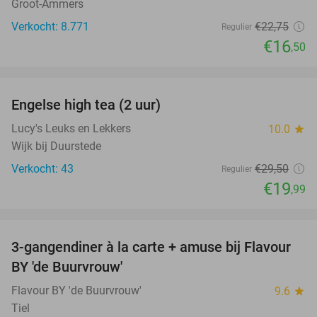
Groot-Ammers
Verkocht: 8.771
€22
,75
Regulier
€16
,50
favorite_border
Engelse high tea (2 uur)
32%
Lucy's Leuks en Lekkers
10.0
star
Wijk bij Duurstede
Verkocht: 43
€29
,50
Regulier
€19
,99
favorite_border
3-gangendiner à la carte + amuse bij Flavour
38%
BY 'de Buurvrouw'
Flavour BY 'de Buurvrouw'
9.6
star
Tiel