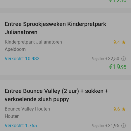
,95
favorite_border
Entree Sprookjesweken Kinderpretpark
39%
Julianatoren
Kinderpretpark Julianatoren
9.4
star
Apeldoorn
Verkocht: 10.982
€32
,50
Regulier
€19
,95
favorite_border
Entree Bounce Valley (2 uur) + sokken +
46%
verkoelende slush puppy
Bounce Valley Houten
9.6
star
Houten
Verkocht: 1.765
€21
,95
Regulier