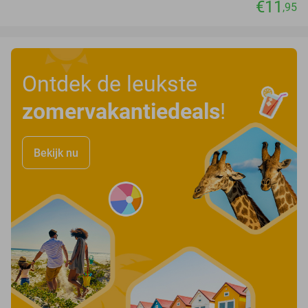
€11
,95
Ontdek de leukste
zomervakantiedeals
!
Bekijk nu