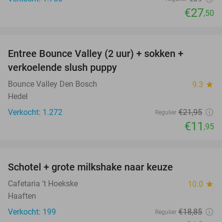
€27
,50
favorite_border
Entree Bounce Valley (2 uur) + sokken +
46%
verkoelende slush puppy
Bounce Valley Den Bosch
9.3
star
Hedel
Verkocht: 1.272
€21
,95
Regulier
€11
,95
favorite_border
Schotel + grote milkshake naar keuze
42%
Cafetaria 't Hoekske
10.0
star
Haaften
Verkocht: 199
€18
,85
Regulier