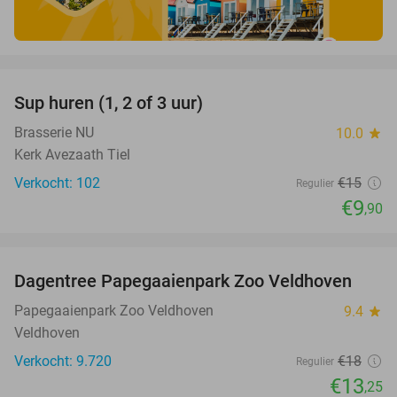
favorite_border
Sup huren (1, 2 of 3 uur)
34%
Brasserie NU
10.0
star
Kerk Avezaath Tiel
Verkocht: 102
€15
Regulier
€9
,90
favorite_border
Dagentree Papegaaienpark Zoo Veldhoven
26%
Papegaaienpark Zoo Veldhoven
9.4
star
Veldhoven
Verkocht: 9.720
€18
Regulier
€13
,25