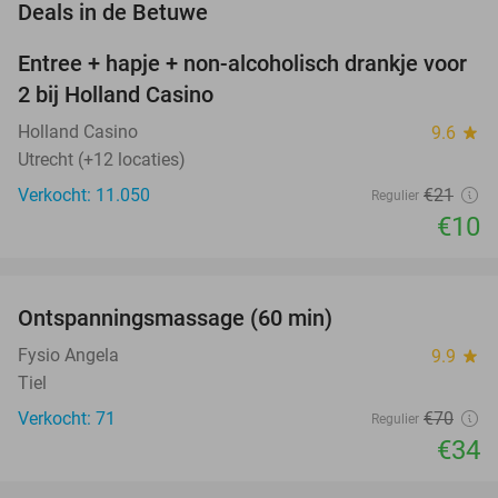
favorite_border
Deals in de Betuwe
Entree + hapje + non-alcoholisch drankje voor
52%
2 bij Holland Casino
Holland Casino
9.6
star
Utrecht (+12 locaties)
Verkocht: 11.050
€21
Regulier
€10
favorite_border
Ontspanningsmassage (60 min)
51%
Fysio Angela
9.9
star
Tiel
Verkocht: 71
€70
Regulier
€34