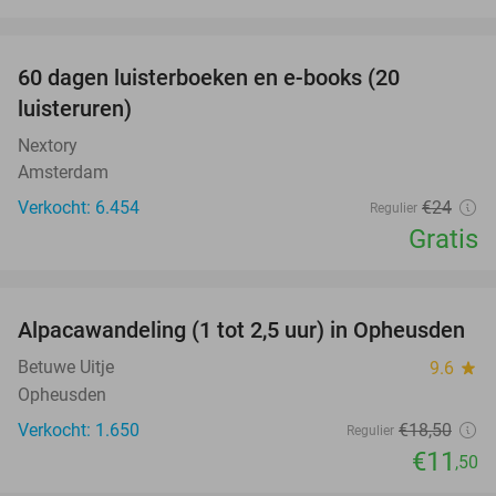
favorite_border
100%
60 dagen luisterboeken en e-books (20
luisteruren)
Nextory
Amsterdam
Verkocht: 6.454
€24
Regulier
Gratis
favorite_border
Alpacawandeling (1 tot 2,5 uur) in Opheusden
38%
Betuwe Uitje
9.6
star
Opheusden
Verkocht: 1.650
€18
,50
Regulier
€11
,50