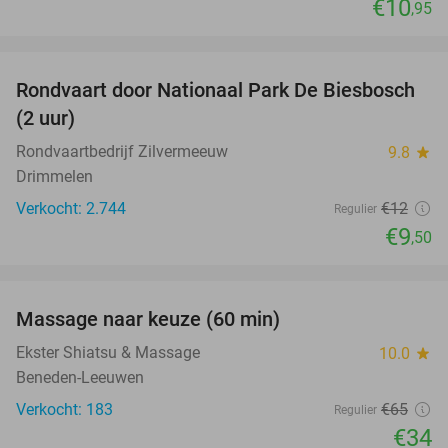
€10
,95
favorite_border
Rondvaart door Nationaal Park De Biesbosch
21%
(2 uur)
Rondvaartbedrijf Zilvermeeuw
9.8
star
Drimmelen
Verkocht: 2.744
€12
Regulier
€9
,50
favorite_border
Massage naar keuze (60 min)
48%
Ekster Shiatsu & Massage
10.0
star
Beneden-Leeuwen
Verkocht: 183
€65
Regulier
€34