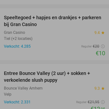
favorite_border
Speeltegoed + hapjes en drankjes + parkeren
50%
bij Gran Casino
Gran Casino
9.4
star
Tiel (+2 locaties)
Verkocht: 4.285
€20
Regulier
€10
favorite_border
Entree Bounce Valley (2 uur) + sokken +
41%
verkoelende slush puppy
Bounce Valley Arnhem
9.3
star
Velp
Verkocht: 2.331
€21
,95
Regulier
€12