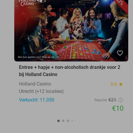
52%
favorite_border
Entree + hapje + non-alcoholisch drankje voor 2
bij Holland Casino
Holland Casino
9.6
star
Utrecht (+12 locaties)
Verkocht: 11.050
€21
Regulier
€10