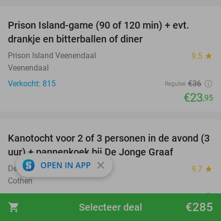
favorite_border
Prison Island-game (90 of 120 min) + evt.
33%
drankje en bitterballen of diner
Prison Island Veenendaal
9.5
star
Veenendaal
Verkocht: 815
€36
Regulier
€23
,95
favorite_border
Kanotocht voor 2 of 3 personen in de avond (3
56%
uur) + pannenkoek bij De Jonge Graaf
close
OPEN IN APP
De Jonge Graaf
9.7
star
Cothen
Verkocht: 170
€54
Regulier
€285
shopping_cart
Selecteer deal
€23
,95