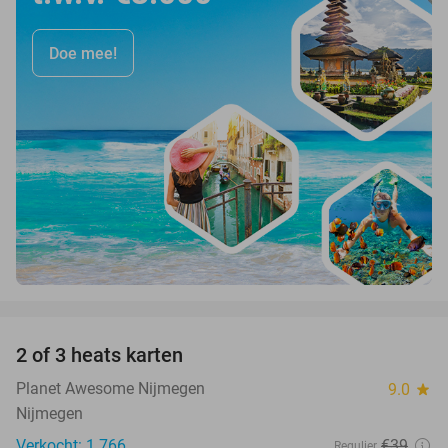
Doe mee!
favorite_border
2 of 3 heats karten
29%
Planet Awesome Nijmegen
9.0
star
Nijmegen
Verkocht: 1.766
€39
Regulier