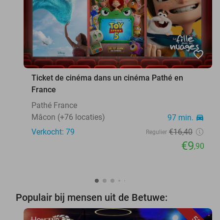
favorite_border
Ticket de cinéma dans un cinéma Pathé en
France
Pathé France
Mâcon (+76 locaties)
97 min.
directions_car
Verkocht: 79
€16
,40
Regulier
€9
,90
Populair bij mensen uit de Betuwe: