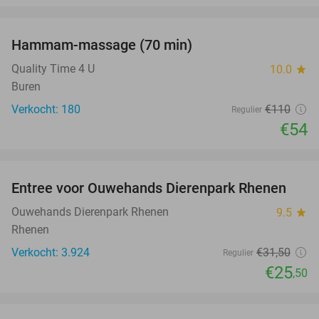
favorite_border
Hammam-massage (70 min)
51%
SOLD
OUT
Quality Time 4 U
10.0
star
Buren
Verkocht: 180
€110
Regulier
€54
favorite_border
Entree voor Ouwehands Dierenpark Rhenen
19%
Ouwehands Dierenpark Rhenen
9.5
star
Rhenen
Verkocht: 3.924
€31
,50
Regulier
€25
,50
favorite_border