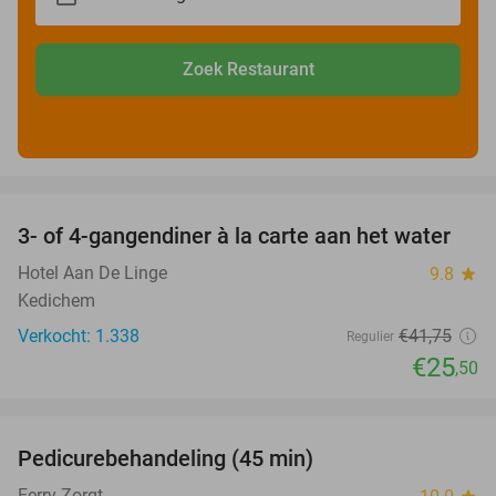
Zoek Restaurant
favorite_border
3- of 4-gangendiner à la carte aan het water
39%
Hotel Aan De Linge
9.8
star
Kedichem
Verkocht: 1.338
€41
,75
Regulier
€25
,50
favorite_border
Pedicurebehandeling (45 min)
42%
SOLD
OUT
Ferry Zorgt
star