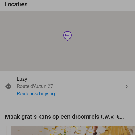
Locaties
hotel
Luzy
Route d'Autun 27
Routebeschrijving
Maak gratis kans op een droomreis t.w.v. €3.000!