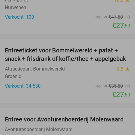
10.0
Hurwenen
Verkocht: 100
€47
,50
Regulier
€27
,50
favorite_border
Entreeticket voor Bommelwereld + patat +
23%
snack + frisdrank of koffie/thee + appelgebak
Attractiepark Bommelwereld
9.5
star
Groenlo
Verkocht: 34.530
€35
,50
Regulier
€27
,50
favorite_border
Entree voor Avonturenboerderij Molenwaard
27%
Avonturenboerderij Molenwaard