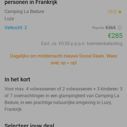
personen in Frankrijk
Camping La Bedure
10.0
star
Luzy
Verkocht: 2
€365
Regulier
€285
Excl. ca. €0,50 p.p.p.n. toeristenbelasting
Dagelijks om middernacht nieuwe Social Deals. Wees
snel, op = op!
In het kort
Voor max. 4 volwassenen of 2 volwassenen + 3 kinderen: 3
of 7 overnachtingen in een glampingtent van Camping La
Bedure, in een prachtige natuurrijke omgeving in Luzy,
Frankrijk
Selecteer jouw deal