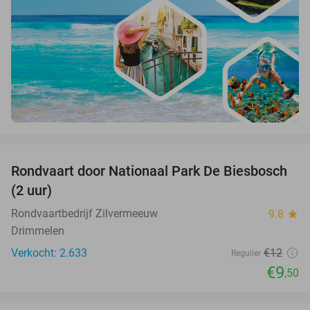
favorite_border
Rondvaart door Nationaal Park De Biesbosch
21%
(2 uur)
Rondvaartbedrijf Zilvermeeuw
9.8
star
Drimmelen
Verkocht: 2.633
€12
Regulier
€9
,50
favorite_border