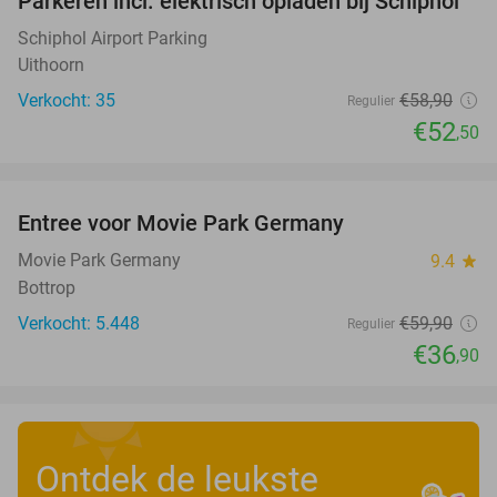
Parkeren incl. elektrisch opladen bij Schiphol
11%
Schiphol Airport Parking
Uithoorn
Verkocht: 35
€58
,90
Regulier
€52
,50
favorite_border
Entree voor Movie Park Germany
38%
Movie Park Germany
9.4
star
Bottrop
Verkocht: 5.448
€59
,90
Regulier
€36
,90
Ontdek de leukste