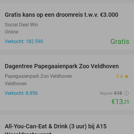
Gratis kans op een droomreis t.w.v. €3.000
Social Deal Win
Online
Gratis
Verkocht: 182.590
favorite_border
Dagentree Papegaaienpark Zoo Veldhoven
26%
Papegaaienpark Zoo Veldhoven
9.4
star
Veldhoven
Verkocht: 8.856
€18
Regulier
€13
,25
favorite_border
All-You-Can-Eat & Drink (3 uur) bij A15
19%