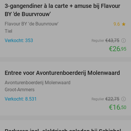
3-gangendiner à la carte + amuse bij Flavour
38%
BY 'de Buurvrouw'
Flavour BY 'de Buurvrouw'
9.6
star
Tiel
Verkocht: 353
€43
,75
Regulier
€26
,95
favorite_border
Entree voor Avonturenboerderij Molenwaard
27%
Avonturenboerderij Molenwaard
Groot-Ammers
Verkocht: 8.531
€22
,75
Regulier
€16
,50
favorite_border