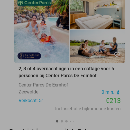
favorite_border
2, 3 of 4 overnachtingen in een cottage voor 5
personen bij Center Parcs De Eemhof
Center Parcs De Eemhof
Zeewolde
0 min.
directions_walk
€213
Verkocht: 51
Inclusief alle bijkomende kosten