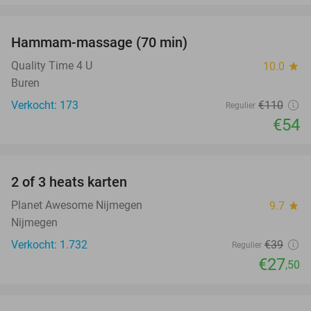
favorite_border
Hammam-massage (70 min)
51%
Quality Time 4 U
10.0
star
Buren
Verkocht: 173
€110
Regulier
€54
favorite_border
2 of 3 heats karten
29%
Planet Awesome Nijmegen
9.7
star
Nijmegen
Verkocht: 1.732
€39
Regulier
€27
,50
favorite_border