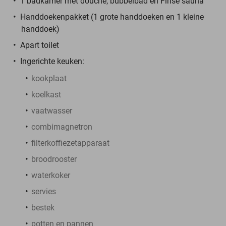
1 badkamer met douche, bubbelbad en Finse sauna
Handdoekenpakket (1 grote handdoeken en 1 kleine
handdoek)
Apart toilet
Ingerichte keuken:
kookplaat
koelkast
vaatwasser
combimagnetron
filterkoffiezetapparaat
broodrooster
waterkoker
servies
bestek
potten en pannen