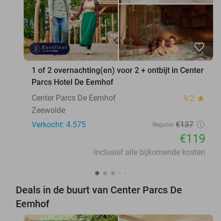
favorite_border
1 of 2 overnachting(en) voor 2 + ontbijt in Center
Parcs Hotel De Eemhof
Center Parcs De Eemhof
9.2
star
Zeewolde
Verkocht: 4.575
€137
Regulier
€119
Inclusief alle bijkomende kosten
Deals in de buurt van Center Parcs De
Eemhof