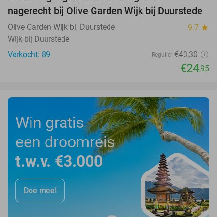
42%
nagerecht bij Olive Garden Wijk bij Duurstede
Olive Garden Wijk bij Duurstede
9.7
star
Wijk bij Duurstede
Verkocht: 89
€43
,30
Regulier
€24
,95
Win gratis
een droomreis
t.w.v. €3.000
Doe mee!