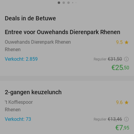
favorite_border
Deals in de Betuwe
Entree voor Ouwehands Dierenpark Rhenen
19%
Ouwehands Dierenpark Rhenen
9.5
star
Rhenen
Verkocht: 2.859
€31
,50
Regulier
€25
,50
favorite_border
2-gangen keuzelunch
41%
NEW
TODAY
't Koffiespoor
9.6
star
Rhenen
Verkocht: 73
€13
,46
Regulier
€7
,95