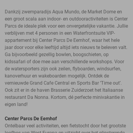
Dankzij zwemparadijs Aqua Mundo, de Market Dome en
een groot scala aan indoor- en outdooractiviteiten is Center
Parcs de ideale plek voor een onvergetelijke vakantie. Jullie
verblijven met 4 personen in een Waterfrontsuite VIP-
appartement bij Center Parcs De Eemhof, waar het hele
jaar door voor elke leeftijd altijd iets nieuws te beleven valt.
Ga bijvoorbeeld gezellig bowlen, boogschieten, op
kidssafari of doe mee aan verschillende workshops. Voor
de watersporters zijn ook zeilen, flyboarden, windsurfen,
kanoverhuur en wakeboarden mogelijk. Ontdek de
vernieuwde Grand Cafe Central en Sports Bar ‘Time out’.
Ook zit er in de haven Brasserie Zuiderzoet het Italiaanse
restaurant Da Nonna. Kortom, dé perfecte minivakantie in
eigen land!
Center Parcs De Eemhof
Ontelbaar veel activiteiten, een fietstocht door het grootste
loofbos van West-Europa en uitzicht over het glinsterende