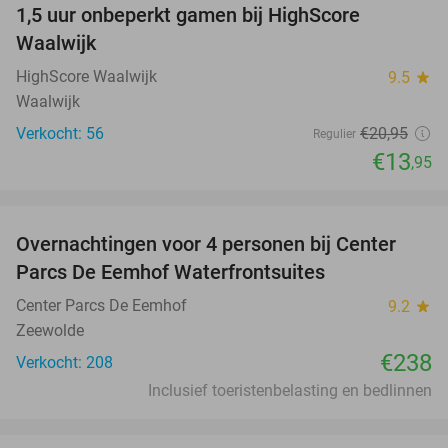
1,5 uur onbeperkt gamen bij HighScore
33%
NEW
Waalwijk
TODAY
HighScore Waalwijk
9.5
star
Waalwijk
Verkocht: 56
€20
,95
Regulier
€13
,95
favorite_border
Overnachtingen voor 4 personen bij Center
Parcs De Eemhof Waterfrontsuites
Center Parcs De Eemhof
9.2
star
Zeewolde
€238
Verkocht: 208
Inclusief toeristenbelasting en bedlinnen