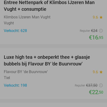
Entree Nettenpark of Klimbos IJzeren Man
29%
Vught + consumptie
Klimbos IJzeren Man Vught
9.6
star
Vught
Verkocht: 628
€24
Regulier
€16
,95
favorite_border
Luxe high tea + onbeperkt thee + glaasje
40%
bubbels bij Flavour BY 'de Buurvrouw'
Flavour BY 'de Buurvrouw'
9.6
star
Tiel
Verkocht: 198
€37
,50
Regulier
€22
,50
favorite_border