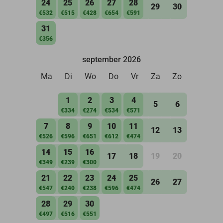
24
25
26
27
28
29
30
€532
€515
€428
€654
€591
31
€356
september 2026
Ma
Di
Wo
Do
Vr
Za
Zo
1
2
3
4
5
6
€334
€274
€534
€571
7
8
9
10
11
12
13
€526
€596
€651
€612
€474
14
15
16
17
18
19
20
€349
€239
€300
21
22
23
24
25
26
27
€547
€240
€238
€596
€474
28
29
30
€497
€516
€551