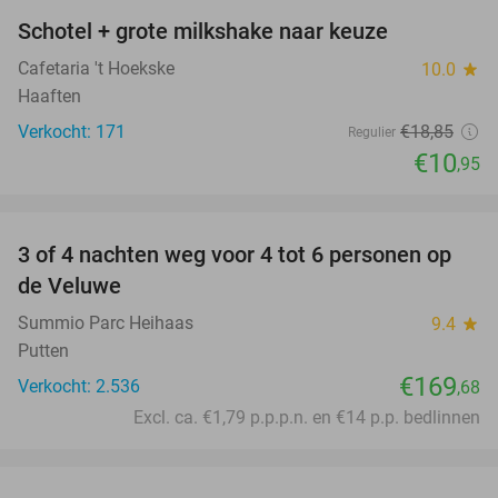
Schotel + grote milkshake naar keuze
42%
Cafetaria 't Hoekske
10.0
star
Haaften
Verkocht: 171
€18
,85
Regulier
€10
,95
favorite_border
3 of 4 nachten weg voor 4 tot 6 personen op
de Veluwe
Summio Parc Heihaas
9.4
star
Putten
€169
Verkocht: 2.536
,68
Excl. ca. €1,79 p.p.p.n. en €14 p.p. bedlinnen
favorite_border