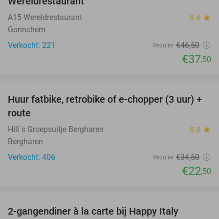
Wereldrestaurant
A15 Wereldrestaurant
9.4
star
Gorinchem
Verkocht: 221
€46
,50
Regulier
€37
,50
favorite_border
Huur fatbike, retrobike of e-chopper (3 uur) +
35%
route
Hill´s Groepsuitje Bergharen
9.8
star
Bergharen
Verkocht: 406
€34
,50
Regulier
€22
,50
favorite_border
2-gangendiner à la carte bij Happy Italy
35%