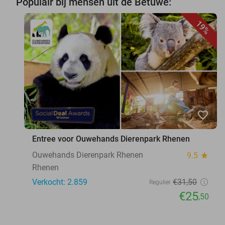
Populair bij mensen uit de Betuwe:
19%
favorite_border
Entree voor Ouwehands Dierenpark Rhenen
Ouwehands Dierenpark Rhenen
9.5
star
Rhenen
Verkocht: 2.859
€31
,50
Regulier
€25
,50