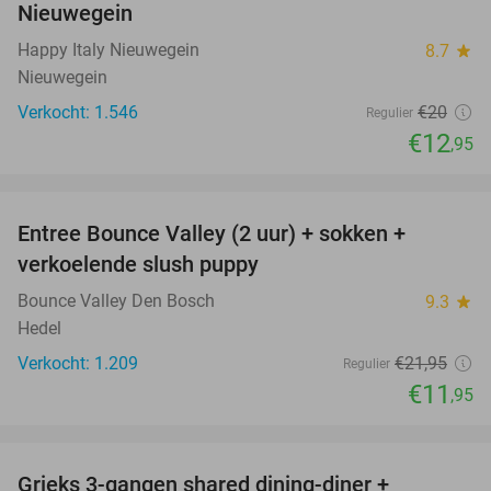
Nieuwegein
Happy Italy Nieuwegein
8.7
star
Nieuwegein
Verkocht: 1.546
€20
Regulier
€12
,95
favorite_border
Entree Bounce Valley (2 uur) + sokken +
46%
verkoelende slush puppy
Bounce Valley Den Bosch
9.3
star
Hedel
Verkocht: 1.209
€21
,95
Regulier
€11
,95
favorite_border
Grieks 3-gangen shared dining-diner +