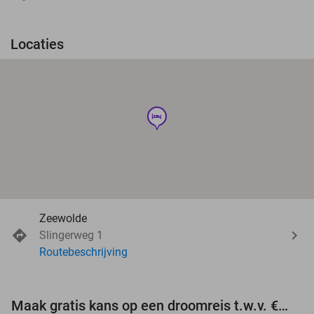
Locaties
hotel
Zeewolde
Slingerweg 1
Routebeschrijving
Maak gratis kans op een droomreis t.w.v. €3.000!