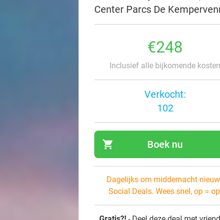
Center Parcs De Kemperven
€248
Inclusief alle bijkomende koste
Verkocht:
102
shopping_cart
Boek nu
navi
Dagelijks om middernacht nieuw
Social Deals. Wees snel, op = op
Gratis?!
- Deel deze deal met vrien