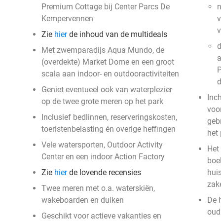
Premium Cottage bij Center Parcs De
n
Kempervennen
v
Zie
hier
de inhoud van de multideals
d
Met zwemparadijs Aqua Mundo, de
a
(overdekte) Market Dome en een groot
P
scala aan indoor- en outdooractiviteiten
Geniet eventueel ook van waterplezier
Inc
op de twee grote meren op het park
voor
Inclusief bedlinnen, reserveringskosten,
geb
toeristenbelasting én overige heffingen
het
Vele watersporten, Outdoor Activity
Het 
Center en een indoor Action Factory
boek
Zie
hier
de lovende recensies
hui
zak
Twee meren met o.a. waterskiën,
wakeboarden en duiken
De 
oud 
Geschikt voor actieve vakanties en