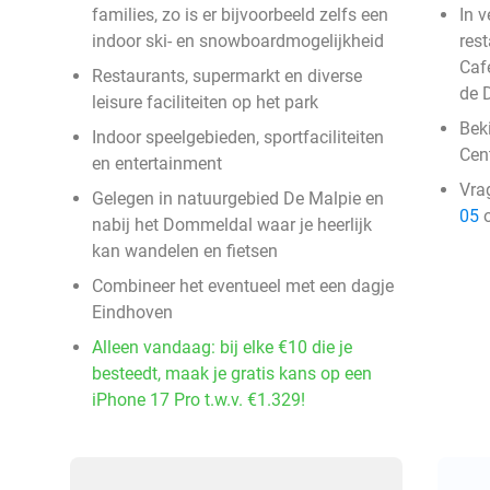
families, zo is er bijvoorbeeld zelfs een
In 
indoor ski- en snowboardmogelijkheid
res
Caf
Restaurants, supermarkt en diverse
de 
leisure faciliteiten op het park
Bek
Indoor speelgebieden, sportfaciliteiten
Cen
en entertainment
Vra
Gelegen in natuurgebied De Malpie en
05
o
nabij het Dommeldal waar je heerlijk
kan wandelen en fietsen
Combineer het eventueel met een dagje
Eindhoven
Alleen vandaag: bij elke €10 die je
besteedt, maak je gratis kans op een
iPhone 17 Pro t.w.v. €1.329!