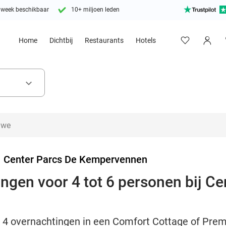
 week beschikbaar
10+ miljoen leden
Home
Dichtbij
Restaurants
Hotels
keyboard_arrow_down
>
Center Parcs De Kempervennen
ingen voor 4 tot 6 personen bij C
of 4 overnachtingen in een Comfort Cottage of Pre