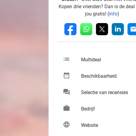
Kopen drie vrienden? Dan is de deal
jou gratis! (
info
)
whatsapp
linkedin
fb
mai
list
keybo
Multideal
date_range
keybo
Beschikbaarheid
chat
keybo
Selectie van recensies
work
keybo
Bedrijf
language
keybo
Website