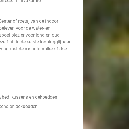
perfecte minivakantie!
enter of roetsj van de indoor
 beleven voor de water- en
eboel plezier voor jong en oud.
zelf uit in de eerste loopingglijbaan
ving met de mountainbike of doe
ybed, kussens en dekbedden
sens en dekbedden