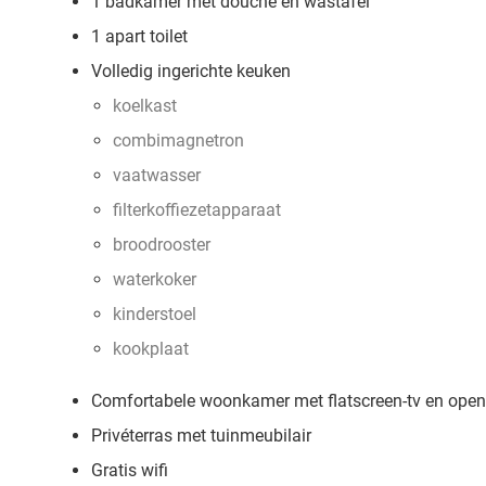
1 badkamer met douche en wastafel
1 apart toilet
Volledig ingerichte keuken
koelkast
combimagnetron
vaatwasser
filterkoffiezetapparaat
broodrooster
waterkoker
kinderstoel
kookplaat
Comfortabele woonkamer met flatscreen-tv en open
Privéterras met tuinmeubilair
Gratis wifi