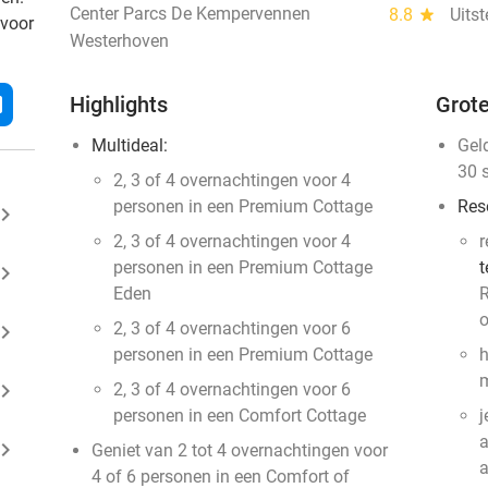
Center Parcs De Kempervennen
8.8
star
Uits
 voor
Westerhoven
l
Highlights
Grote
Multideal:
Gel
30 
2, 3 of 4 overnachtingen voor 4
personen in een Premium Cottage
Res
ard_arrow_right
2, 3 of 4 overnachtingen voor 4
r
personen in een Premium Cottage
t
ard_arrow_right
Eden
R
o
2, 3 of 4 overnachtingen voor 6
ard_arrow_right
personen in een Premium Cottage
h
m
ard_arrow_right
2, 3 of 4 overnachtingen voor 6
personen in een Comfort Cottage
j
a
ard_arrow_right
Geniet van 2 tot 4 overnachtingen voor
4 of 6 personen in een Comfort of