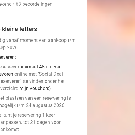
tekend • 63 beoordelingen
 kleine letters
dig vanaf moment van aankoop t/m
sep 2026
erveren:
eserveer
minimaal 48 uur van
evoren
online met 'Social Deal
eserveren' (te vinden onder het
verzicht:
mijn vouchers
)
et plaatsen van een reservering is
ogelijk t/m 24 augustus 2026
e kunt je reservering 1 keer
anpassen, tot 21 dagen voor
aankomst