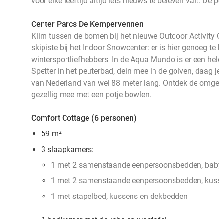
voor elke leeftijd altijd iets nieuws te beleven valt. Dé 
Center Parcs De Kempervennen
Klim tussen de bomen bij het nieuwe Outdoor Activity C
skipiste bij het Indoor Snowcenter: er is hier genoeg te
wintersportliefhebbers! In de Aqua Mundo is er een hel
Spetter in het peuterbad, dein mee in de golven, daag je
van Nederland van wel 88 meter lang. Ontdek de omge
gezellig mee met een potje bowlen.
Comfort Cottage (6 personen)
59 m²
3 slaapkamers:
1 met 2 samenstaande eenpersoonsbedden, bab
1 met 2 samenstaande eenpersoonsbedden, kus
1 met stapelbed, kussens en dekbedden