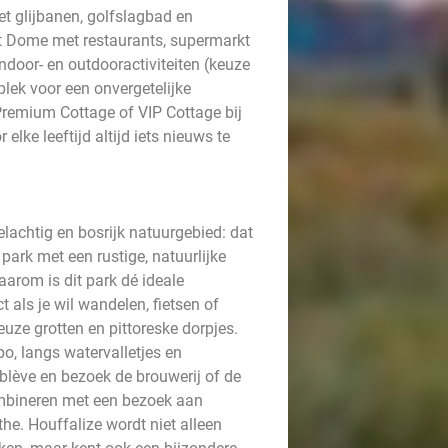
 glijbanen, golfslagbad en
t Dome met restaurants, supermarkt
ndoor- en outdooractiviteiten (keuze
 plek voor een onvergetelijke
 Premium Cottage of VIP Cottage bij
elke leeftijd altijd iets nieuws te
lachtig en bosrijk natuurgebied: dat
park met een rustige, natuurlijke
arom is dit park dé ideale
 als je wil wandelen, fietsen of
ze grotten en pittoreske dorpjes.
po, langs watervalletjes en
mblève en bezoek de brouwerij of de
combineren met een bezoek aan
he. Houffalize wordt niet alleen