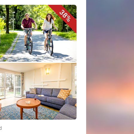
38%
d