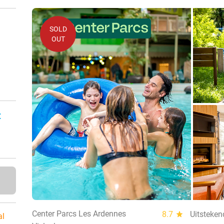
SOLD
OUT
:
Center Parcs Les Ardennes
8.7
star
Uitsteken
al