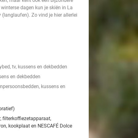
ken, maar kent ook een bijzondere
 winterse dagen kun je skiën in La
anglaufen). Zo vind je hier allerlei
bed, tv, kussens en dekbedden
sens en dekbedden
enpersoonsbedden, kussens en
ratief)
 filterkoffiezetapparaat,
tron, kookplaat en NESCAFÉ Dolce