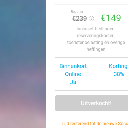
Regulier
€149
€239
Inclusief bedlinnen,
reserveringskosten,
toeristenbelasting én overige
heffingen
Binnenkort
Korting
Online
38%
Ja
Uitverkocht!
Tijd resterend tot de nieuwe Soci