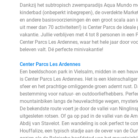
Dankzij het subtropisch zwemparadijs Aqua Mundo met
kinderbad (onbeperkt inbegrepen), de overdekte Marke
en andere basisvoorzieningen én een groot scala aan i
uit meer dan 70 activiteiten!) is Center Parcs de ideale
vakantie. Jullie verblijven met 4 tot 8 personen in een
Center Parcs Les Ardennes, waar het hele jaar door voor 
beleven valt. Dé perfecte minivakantie!
Center Parcs Les Ardennes
Een beeldschoon park in Vielsalm, midden in een heuve
is Center Parcs Les Ardennes. Het is een kleinschaliger 
sfeer en het prachtige omliggende groen ademt rust. Da
bestemming voor natuur- en outdoorliefhebbers. Perfect
mountainbiken langs de heuvelachtige wegen, mysterieu
De bekendste route voert je door de vallei van Ninglins
uitgesleten rotsen. Of ga op pad in de vallei van de A
Abdij van Stavelot. Een wandeling is ook perfect te 
Houffalize, een typisch stadje aan de oever van de Ourt