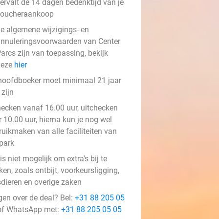
ervalt de 14 dagen bedenktijd van je
voucheraankoop
e algemene wijzigings- en
nnuleringsvoorwaarden van Center
arcs zijn van toepassing, bekijk
deze
hier
hoofdboeker moet minimaal 21 jaar
zijn
hecken vanaf 16.00 uur, uitchecken
 10.00 uur, hierna kun je nog wel
ruikmaken van alle faciliteiten van
 park
is niet mogelijk om extra's bij te
en, zoals ontbijt, voorkeursligging,
sdieren en overige zaken
gen over de deal? Bel:
+31 88 205 05
f WhatsApp met:
+31 88 205 05 05