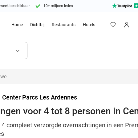
 week beschikbaar
10+ miljoen leden
Home
Dichtbij
Restaurants
Hotels
keyboard_arrow_down
>
Center Parcs Les Ardennes
ingen voor 4 tot 8 personen in Ce
 of 4 compleet verzorgde overnachtingen in een Pr
es