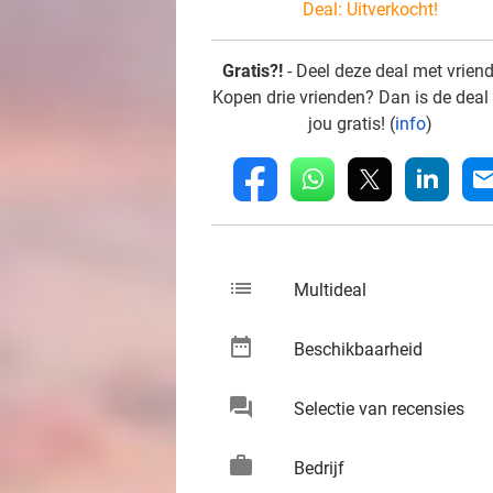
Deal:
Uitverkocht!
Gratis?!
- Deel deze deal met vrien
Kopen drie vrienden? Dan is de deal
jou gratis! (
info
)
whatsapp
linkedin
fb
mai
list
keybo
Multideal
date_range
keybo
Beschikbaarheid
chat
keybo
Selectie van recensies
work
keybo
Bedrijf