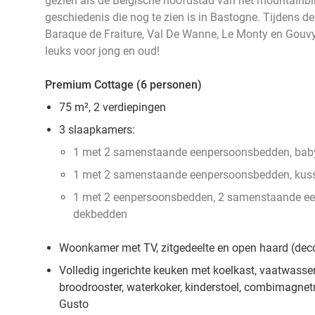
gezien als de Belgische hoofdstad van het mountainbi
geschiedenis die nog te zien is in Bastogne. Tijdens de
Baraque de Fraiture, Val De Wanne, Le Monty en Gouvy (l
leuks voor jong en oud!
Premium Cottage (6 personen)
75 m², 2 verdiepingen
3 slaapkamers:
1 met 2 samenstaande eenpersoonsbedden, baby
1 met 2 samenstaande eenpersoonsbedden, kus
1 met 2 eenpersoonsbedden, 2 samenstaande e
dekbedden
Woonkamer met TV, zitgedeelte en open haard (deco
Volledig ingerichte keuken met koelkast, vaatwasser,
broodrooster, waterkoker, kinderstoel, combimagne
Gusto