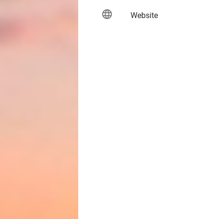
language
keybo
Website