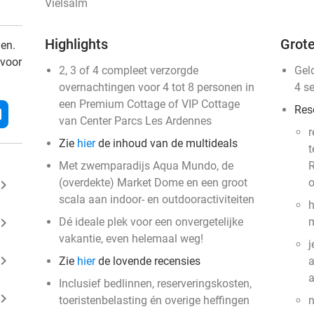
Vielsalm
Highlights
Grote
den.
 voor
2, 3 of 4 compleet verzorgde
Gel
overnachtingen voor 4 tot 8 personen in
4 s
een Premium Cottage of VIP Cottage
Res
l
van Center Parcs Les Ardennes
r
Zie
hier
de inhoud van de multideals
t
Met zwemparadijs Aqua Mundo, de
R
(overdekte) Market Dome en een groot
o
ard_arrow_right
scala aan indoor- en outdooractiviteiten
h
ard_arrow_right
Dé ideale plek voor een onvergetelijke
m
vakantie, even helemaal weg!
j
ard_arrow_right
Zie
hier
de lovende recensies
a
Inclusief bedlinnen, reserveringskosten,
ard_arrow_right
toeristenbelasting én overige heffingen
n