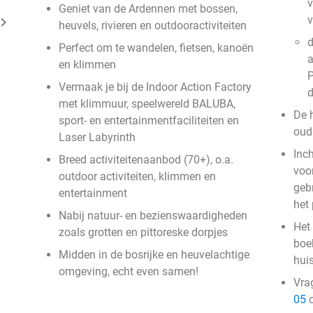
v
Geniet van de Ardennen met bossen,
ard_arrow_right
heuvels, rivieren en outdooractiviteiten
d
Perfect om te wandelen, fietsen, kanoën
a
en klimmen
P
Vermaak je bij de Indoor Action Factory
met klimmuur, speelwereld BALUBA,
De 
sport- en entertainmentfaciliteiten en
oud 
Laser Labyrinth
Inc
Breed activiteitenaanbod (70+), o.a.
voor
outdoor activiteiten, klimmen en
geb
entertainment
het
Nabij natuur- en bezienswaardigheden
Het 
zoals grotten en pittoreske dorpjes
boek
Midden in de bosrijke en heuvelachtige
hui
omgeving, echt even samen!
Vra
05
o