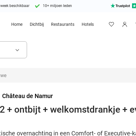
 week beschikbaar
10+ miljoen leden
Home
Dichtbij
Restaurants
Hotels
keyboard_arrow_down
>
Château de Namur
2 + ontbijt + welkomstdrankje + 
sche overnachting in een Comfort- of Executive-ka