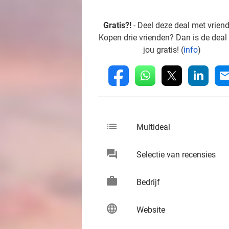
Gratis?!
- Deel deze deal met vrien
Kopen drie vrienden? Dan is de deal
jou gratis! (
info
)
whatsapp
linkedin
fb
mai
list
keybo
Multideal
chat
keybo
Selectie van recensies
work
keybo
Bedrijf
language
keybo
Website