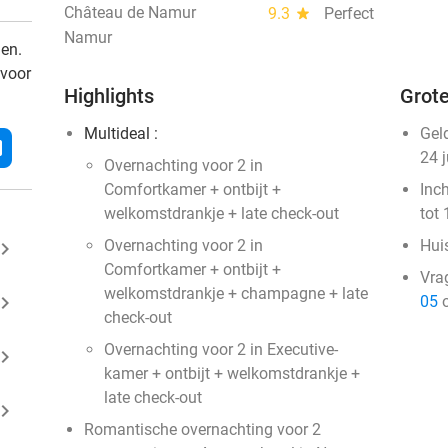
Château de Namur
9.3
star
Perfect
Namur
den.
 voor
Highlights
Grote
Multideal :
Gel
l
24 
Overnachting voor 2 in
Comfortkamer + ontbijt +
Inc
welkomstdrankje + late check-out
tot 
Overnachting voor 2 in
Huis
ard_arrow_right
Comfortkamer + ontbijt +
Vra
welkomstdrankje + champagne + late
ard_arrow_right
05
o
check-out
Overnachting voor 2 in Executive-
ard_arrow_right
kamer + ontbijt + welkomstdrankje +
late check-out
ard_arrow_right
Romantische overnachting voor 2