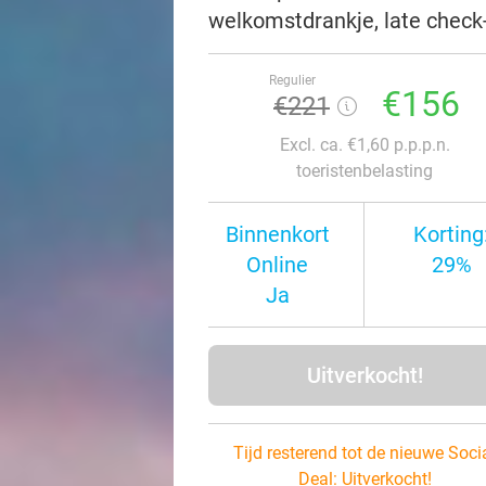
welkomstdrankje, late check
Regulier
€156
€221
Excl. ca. €1,60 p.p.p.n.
toeristenbelasting
Binnenkort
Korting
Online
29%
Ja
Uitverkocht!
Tijd resterend tot de nieuwe Soci
Deal:
Uitverkocht!