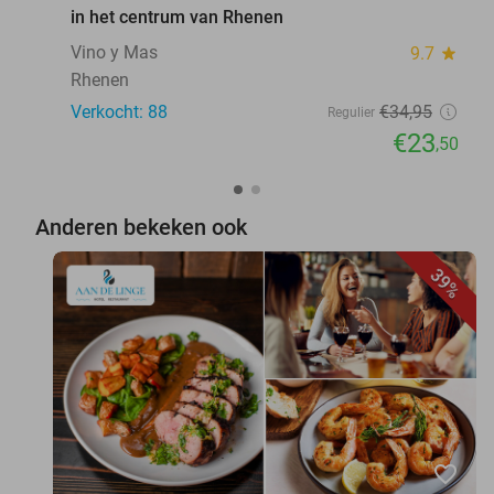
in het centrum van Rhenen
Vino y Mas
9.7
star
Rhenen
Verkocht: 88
€34
,95
Regulier
€23
,50
Anderen bekeken ook
39%
favorite_border