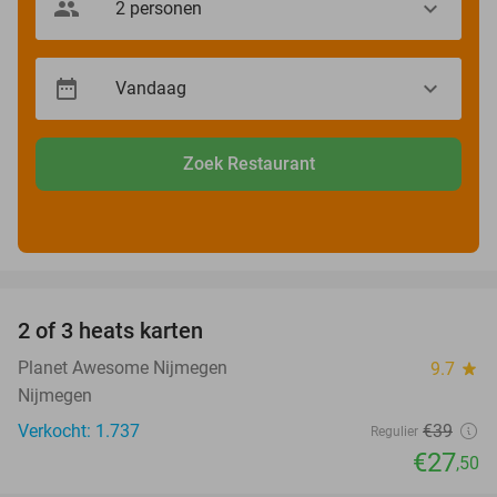
Zoek Restaurant
favorite_border
2 of 3 heats karten
29%
Planet Awesome Nijmegen
9.7
star
Nijmegen
Verkocht: 1.737
€39
Regulier
€27
,50