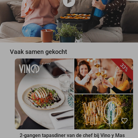
play_circle
Vaak samen gekocht
33%
favorite_border
2-gangen tapasdiner van de chef bij Vino y Mas