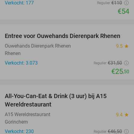
Verkocht: 177
€110
Regulier
€54
favorite_border
Entree voor Ouwehands Dierenpark Rhenen
19%
Ouwehands Dierenpark Rhenen
9.5
star
Rhenen
Verkocht: 3.073
€31
,50
Regulier
€25
,50
favorite_border
All-You-Can-Eat & Drink (3 uur) bij A15
19%
Wereldrestaurant
A15 Wereldrestaurant
9.4
star
Gorinchem
Verkocht: 230
€46
,50
Regulier