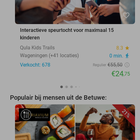
favorite_border
Interactieve speurtocht voor maximaal 15
kinderen
Qula Kids Trails
8.3
star
Wageningen (+41 locaties)
0 min.
directions_walk
Verkocht: 678
€55
,50
Regulier
€24
,75
Populair bij mensen uit de Betuwe:
21%