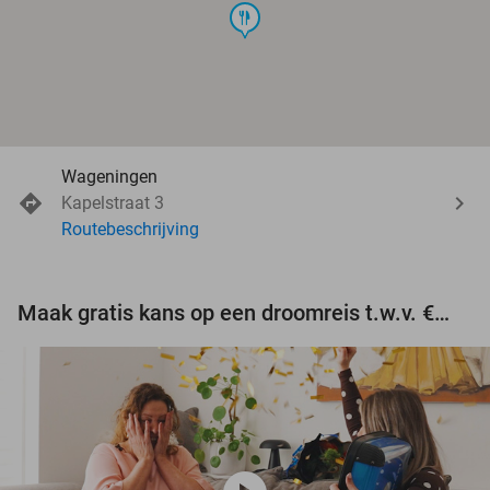
food
Wageningen
Kapelstraat 3
Routebeschrijving
Maak gratis kans op een droomreis t.w.v. €3.000!