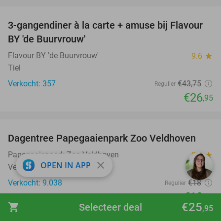
favorite_border
3-gangendiner à la carte + amuse bij Flavour
38%
BY 'de Buurvrouw'
Flavour BY 'de Buurvrouw'
9.6
star
Tiel
Verkocht: 357
€43
,75
Regulier
€26
,95
favorite_border
Dagentree Papegaaienpark Zoo Veldhoven
26%
Papegaaienpark Zoo Veldhoven
9.4
star
close
OPEN IN APP
Veldhoven
Verkocht: 9.038
€18
Regulier
€13
,25
€25
shopping_cart
Selecteer deal
,95
favorite_border