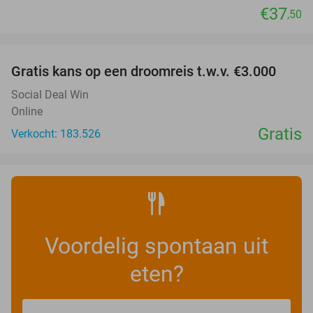
€37
,50
favorite_border
Gratis kans op een droomreis t.w.v. €3.000
Social Deal Win
Online
Gratis
Verkocht: 183.526
Voordelig spontaan uit
eten?