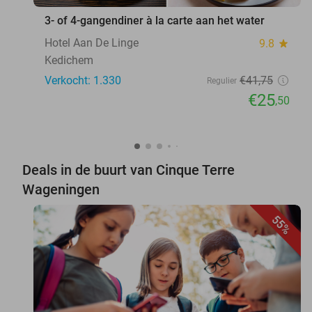
3- of 4-gangendiner à la carte aan het water
Hotel Aan De Linge
9.8
star
Kedichem
Verkocht: 1.330
€41
,75
Regulier
€25
,50
Deals in de buurt van Cinque Terre
Wageningen
55%