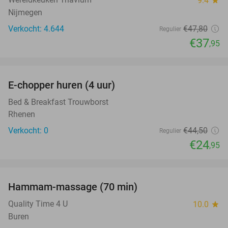
9.4
star
Nijmegen
Verkocht: 4.644
€47
,80
Regulier
€37
,95
favorite_border
E-chopper huren (4 uur)
44%
NEW
TODAY
Bed & Breakfast Trouwborst
Rhenen
Verkocht: 0
€44
,50
Regulier
€24
,95
favorite_border
Hammam-massage (70 min)
51%
Quality Time 4 U
10.0
star
Buren