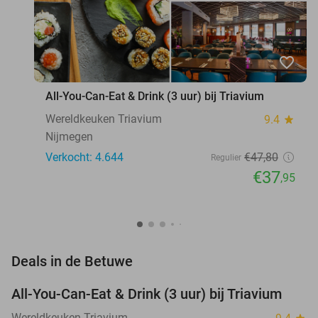
favorite_border
All-You-Can-Eat & Drink (3 uur) bij Triavium
Wereldkeuken Triavium
9.4
star
Nijmegen
Verkocht: 4.644
€47
,80
Regulier
€37
,95
favorite_border
Deals in de Betuwe
All-You-Can-Eat & Drink (3 uur) bij Triavium
21%
Wereldkeuken Triavium