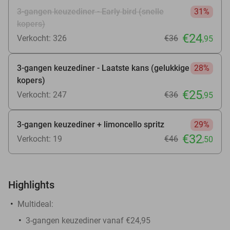
3-gangen keuzediner - Early bird (snelle
31%
kopers)
€24
Verkocht: 326
€36
,95
3-gangen keuzediner - Laatste kans (gelukkige
28%
kopers)
€25
Verkocht: 247
€36
,95
3-gangen keuzediner + limoncello spritz
29%
€32
Verkocht: 19
€46
,50
Highlights
Multideal:
3-gangen keuzediner vanaf €24,95