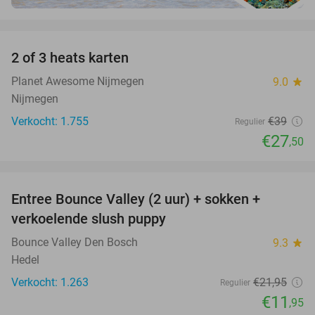
favorite_border
2 of 3 heats karten
29%
Planet Awesome Nijmegen
9.0
star
Nijmegen
Verkocht: 1.755
€39
Regulier
€27
,50
favorite_border
Entree Bounce Valley (2 uur) + sokken +
46%
verkoelende slush puppy
Bounce Valley Den Bosch
9.3
star
Hedel
Verkocht: 1.263
€21
,95
Regulier
€11
,95