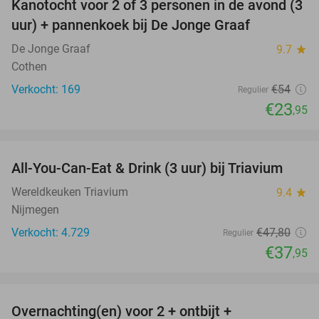
Kanotocht voor 2 of 3 personen in de avond (3
56%
uur) + pannenkoek bij De Jonge Graaf
De Jonge Graaf
9.7
star
Cothen
Verkocht: 169
€54
Regulier
€23
,95
favorite_border
All-You-Can-Eat & Drink (3 uur) bij Triavium
21%
Wereldkeuken Triavium
9.4
star
Nijmegen
Verkocht: 4.729
€47
,80
Regulier
€37
,95
favorite_border
Overnachting(en) voor 2 + ontbijt +
21%