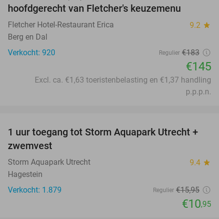
hoofdgerecht van Fletcher's keuzemenu
Fletcher Hotel-Restaurant Erica
9.2
star
Berg en Dal
Verkocht: 920
€183
Regulier
€145
Excl. ca. €1,63 toeristenbelasting en €1,37 handling
p.p.p.n.
favorite_border
1 uur toegang tot Storm Aquapark Utrecht +
31%
zwemvest
Storm Aquapark Utrecht
9.4
star
Hagestein
Verkocht: 1.879
€15
,95
Regulier
€10
,95