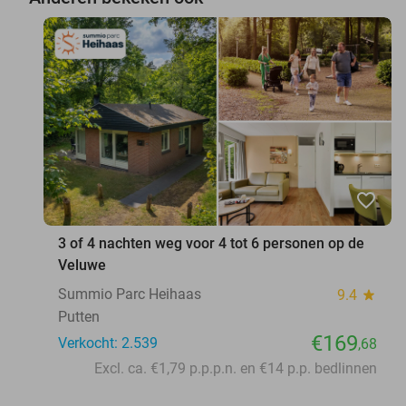
favorite_border
3 of 4 nachten weg voor 4 tot 6 personen op de
Veluwe
Summio Parc Heihaas
9.4
star
Putten
€169
Verkocht: 2.539
,68
Excl. ca. €1,79 p.p.p.n. en €14 p.p. bedlinnen