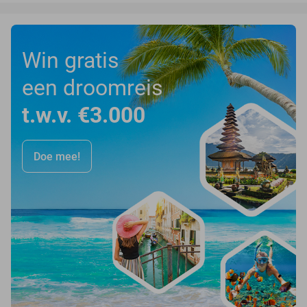
Win gratis
een droomreis
t.w.v. €3.000
Doe mee!