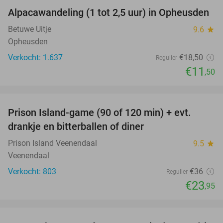
Alpacawandeling (1 tot 2,5 uur) in Opheusden
38%
Betuwe Uitje
9.6
star
Opheusden
Verkocht: 1.637
€18
,50
Regulier
€11
,50
favorite_border
Prison Island-game (90 of 120 min) + evt.
33%
drankje en bitterballen of diner
Prison Island Veenendaal
9.5
star
Veenendaal
Verkocht: 803
€36
Regulier
€23
,95
favorite_border