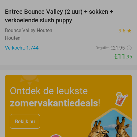
Entree Bounce Valley (2 uur) + sokken +
46%
verkoelende slush puppy
Bounce Valley Houten
9.6
star
Houten
Verkocht: 1.744
€21
,95
Regulier
€11
,95
Ontdek de leukste
zomervakantiedeals
!
Bekijk nu