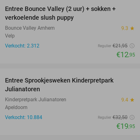
Entree Bounce Valley (2 uur) + sokken +
41%
verkoelende slush puppy
Bounce Valley Arnhem
9.3
star
Velp
Verkocht: 2.312
€21
,95
Regulier
€12
,95
favorite_border
Entree Sprookjesweken Kinderpretpark
39%
Julianatoren
Kinderpretpark Julianatoren
9.4
star
Apeldoorn
Verkocht: 10.884
€32
,50
Regulier
€19
,95
favorite_border