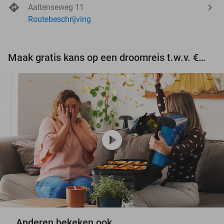
Aaltenseweg 11
Routebeschrijving
Maak gratis kans op een droomreis t.w.v. €3.000!
play_circle
Anderen bekeken ook