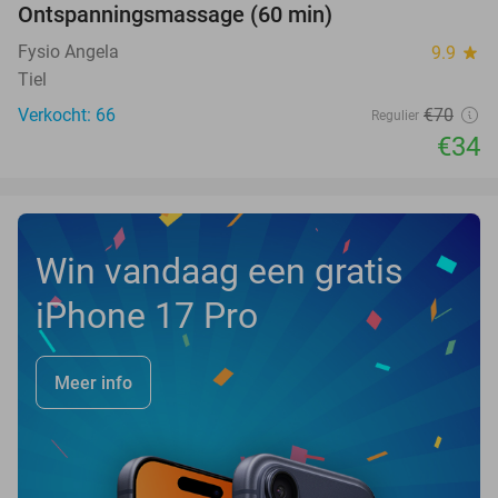
Ontspanningsmassage (60 min)
51%
Fysio Angela
9.9
star
Tiel
Verkocht: 66
€70
Regulier
€34
Win vandaag een gratis
iPhone 17 Pro
Meer info