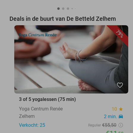
Deals in de buurt van De Betteld Zelhem
79%
favorite_border
3 of 5 yogalessen (75 min)
Yoga Centrum Renée
10
star
Zelhem
2 min.
directions_car
Verkocht: 25
€55
,50
Regulier