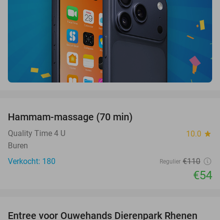
favorite_border
Hammam-massage (70 min)
51%
SOLD
OUT
Quality Time 4 U
10.0
star
Buren
Verkocht: 180
€110
Regulier
€54
favorite_border
Entree voor Ouwehands Dierenpark Rhenen
19%