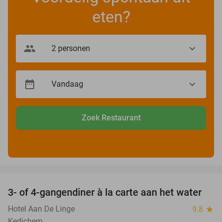
eten?
Zoek Restaurant
favorite_border
3- of 4-gangendiner à la carte aan het water
39%
Hotel Aan De Linge
9.8
star
Kedichem