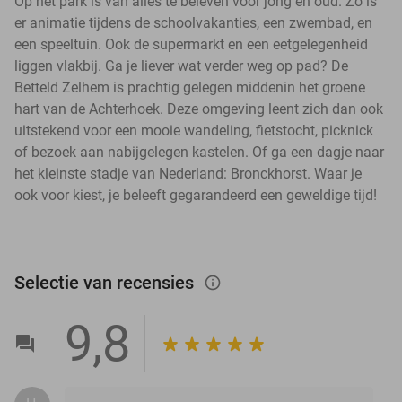
Op het park is van alles te beleven voor jong en oud. Zo is
er animatie tijdens de schoolvakanties, een zwembad, en
een speeltuin. Ook de supermarkt en een eetgelegenheid
liggen vlakbij. Ga je liever wat verder weg op pad? De
Betteld Zelhem is prachtig gelegen middenin het groene
hart van de Achterhoek. Deze omgeving leent zich dan ook
uitstekend voor een mooie wandeling, fietstocht, picknick
of bezoek aan nabijgelegen kastelen. Of ga een dagje naar
het kleinste stadje van Nederland: Bronckhorst. Waar je
ook voor kiest, je beleeft gegarandeerd een geweldige tijd!
Selectie van recensies
info_outlined
9,8