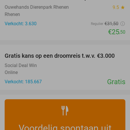
Ouwehands Dierenpark Rhenen
9.5
star
Rhenen
Verkocht: 3.630
€31
,50
Regulier
€25
,50
favorite_border
Gratis kans op een droomreis t.w.v. €3.000
Social Deal Win
Online
Gratis
Verkocht: 185.667
Voordelig spontaan uit