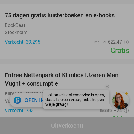
favorite_border
100%
75 dagen gratis luisterboeken en e-books
BookBeat
Stockholm
Verkocht: 39.295
€22
,47
Regulier
Gratis
favorite_border
Entree Nettenpark of Klimbos IJzeren Man
29%
Vught + consumptie
Klimbos IJzeren Man Vught
9.6
star
close
OPEN IN APP
Vught
Verkocht: 733
€24
Regulier
€16
,95
Uitverkocht!
favorite_border