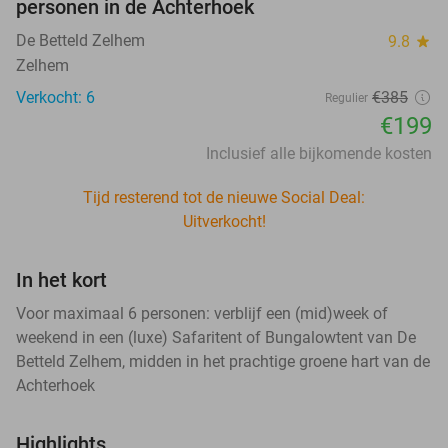
personen in de Achterhoek
De Betteld Zelhem
9.8
star
Zelhem
Verkocht: 6
€385
Regulier
€199
Inclusief alle bijkomende kosten
Tijd resterend tot de nieuwe Social Deal:
Uitverkocht!
In het kort
Voor maximaal 6 personen: verblijf een (mid)week of
weekend in een (luxe) Safaritent of Bungalowtent van De
Betteld Zelhem, midden in het prachtige groene hart van de
Achterhoek
Highlights