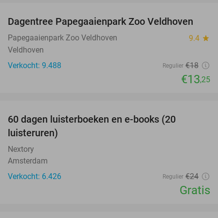
Dagentree Papegaaienpark Zoo Veldhoven
26%
Papegaaienpark Zoo Veldhoven
9.4
star
Veldhoven
Verkocht: 9.488
€18
Regulier
€13
,25
favorite_border
100%
60 dagen luisterboeken en e-books (20
luisteruren)
Nextory
Amsterdam
Verkocht: 6.426
€24
Regulier
Gratis
favorite_border