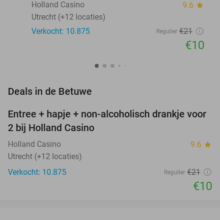
Holland Casino
9.6
star
Utrecht (+12 locaties)
Verkocht: 10.875
€21
Regulier
€10
favorite_border
Deals in de Betuwe
Entree + hapje + non-alcoholisch drankje voor
52%
2 bij Holland Casino
Holland Casino
9.6
star
Utrecht (+12 locaties)
Verkocht: 10.875
€21
Regulier
€10
favorite_border