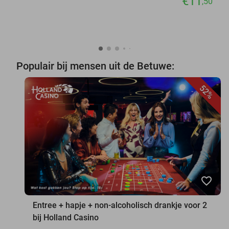
€11
,50
Populair bij mensen uit de Betuwe:
52%
favorite_border
Entree + hapje + non-alcoholisch drankje voor 2
bij Holland Casino