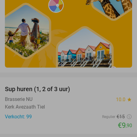
favorite_border
Sup huren (1, 2 of 3 uur)
34%
Brasserie NU
10.0
star
Kerk Avezaath Tiel
Verkocht: 99
€15
Regulier
€9
,90
favorite_border