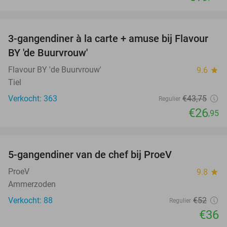
favorite_border
3-gangendiner à la carte + amuse bij Flavour
38%
BY 'de Buurvrouw'
Flavour BY 'de Buurvrouw'
9.6
star
Tiel
Verkocht: 363
€43
,75
Regulier
€26
,95
favorite_border
5-gangendiner van de chef bij ProeV
31%
ProeV
9.8
star
Ammerzoden
Verkocht: 88
€52
Regulier
€36