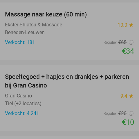
Massage naar keuze (60 min)
48%
Ekster Shiatsu & Massage
10.0
star
Beneden-Leeuwen
Verkocht: 181
€65
Regulier
€34
favorite_border
Speeltegoed + hapjes en drankjes + parkeren
50%
bij Gran Casino
Gran Casino
9.4
star
Tiel (+2 locaties)
Verkocht: 4.241
€20
Regulier
€10
favorite_border