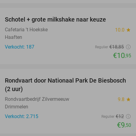
favorite_border
Schotel + grote milkshake naar keuze
42%
Cafetaria 't Hoekske
10.0
star
Haaften
Verkocht: 187
€18
,85
Regulier
€10
,95
favorite_border
Rondvaart door Nationaal Park De Biesbosch
21%
(2 uur)
Rondvaartbedrijf Zilvermeeuw
9.8
star
Drimmelen
Verkocht: 2.715
€12
Regulier
€9
,50
favorite_border