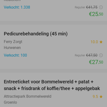
Verkocht: 1.338
€41
,75
Regulier
€25
,50
favorite_border
Pedicurebehandeling (45 min)
42%
SOLD
OUT
Ferry Zorgt
10.0
star
Hurwenen
Verkocht: 100
€47
,50
Regulier
€27
,50
favorite_border
Entreeticket voor Bommelwereld + patat +
23%
snack + frisdrank of koffie/thee + appelgebak
Attractiepark Bommelwereld
9.5
star
Groenlo