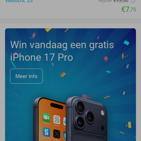
Verkocht: 23
€13
,50
Regulier
€7
,75
Win vandaag een gratis
iPhone 17 Pro
Meer info