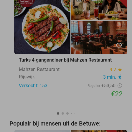
favorite_border
Turks 4-gangendiner bij Mahzen Restaurant
Mahzen Restaurant
9.2
star
Rijswijk
3 min.
directions_walk
Verkocht: 153
€53
,50
Regulier
€22
Populair bij mensen uit de Betuwe: