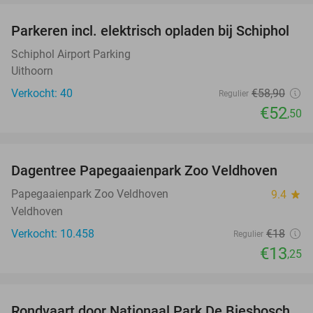
Parkeren incl. elektrisch opladen bij Schiphol
11%
Schiphol Airport Parking
Uithoorn
Verkocht: 40
€58
,90
Regulier
€52
,50
favorite_border
Dagentree Papegaaienpark Zoo Veldhoven
26%
Papegaaienpark Zoo Veldhoven
9.4
star
Veldhoven
Verkocht: 10.458
€18
Regulier
€13
,25
favorite_border
Rondvaart door Nationaal Park De Biesbosch