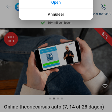
Open
Ontdek 15.000+ deals
7 dagen per week beschikbaar
Annuleer
Bereikbaar tot 23:00
10+ miljoen leden
9,4
op basis van
206.545 reviews
63%
SOLD
Ontdek 15.000+ deals
OUT
7 dagen per week beschikbaar
10+ miljoen leden
favorite_border
Online theoriecursus auto (7, 14 of 28 dagen)