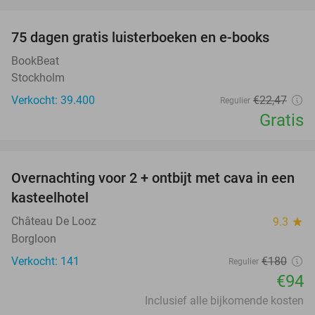
favorite_border
100%
75 dagen gratis luisterboeken en e-books
BookBeat
Stockholm
Verkocht: 39.400
€22
,47
Regulier
Gratis
favorite_border
Overnachting voor 2 + ontbijt met cava in een
48%
kasteelhotel
Château De Looz
9.3
star
Borgloon
Verkocht: 141
€180
Regulier
€94
Inclusief alle bijkomende kosten