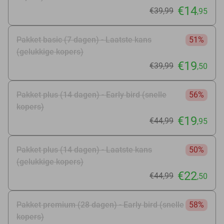
€14
€39
,99
,95
Pakket basic (7 dagen) - Laatste kans
51%
(gelukkige kopers)
€19
€39
,99
,50
Pakket plus (14 dagen) - Early bird (snelle
56%
kopers)
€19
€44
,99
,95
Pakket plus (14 dagen) - Laatste kans
50%
(gelukkige kopers)
€22
€44
,99
,50
Pakket premium (28 dagen) - Early bird (snelle
58%
kopers)