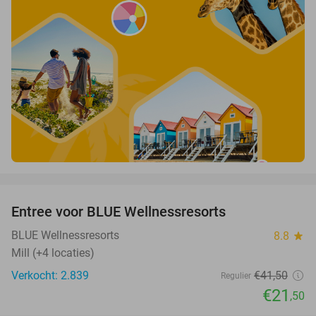
favorite_border
Entree voor BLUE Wellnessresorts
48%
BLUE Wellnessresorts
8.8
star
Mill (+4 locaties)
Verkocht: 2.839
€41
,50
Regulier
€21
,50