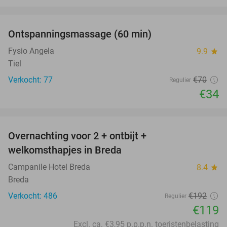
favorite_border
Ontspanningsmassage (60 min)
51%
Fysio Angela
9.9
star
Tiel
Verkocht: 77
€70
Regulier
€34
favorite_border
Overnachting voor 2 + ontbijt +
38%
welkomsthapjes in Breda
Campanile Hotel Breda
8.4
star
Breda
Verkocht: 486
€192
Regulier
€119
Excl. ca. €3,95 p.p.p.n. toeristenbelasting