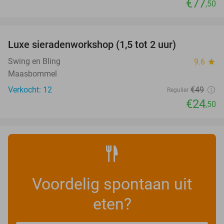
€77
,50
favorite_border
Luxe sieradenworkshop (1,5 tot 2 uur)
50%
NEW
TODAY
Swing en Bling
9.6
star
Maasbommel
Verkocht: 12
€49
Regulier
€24
,50
Voordelig spontaan uit
eten?