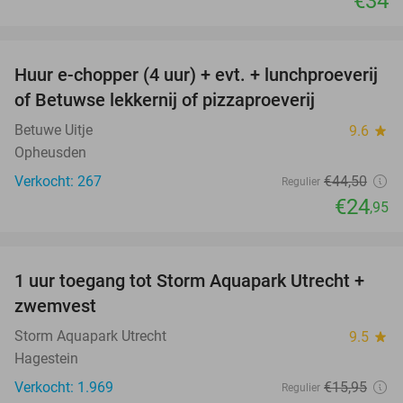
€34
favorite_border
Huur e-chopper (4 uur) + evt. + lunchproeverij
44%
of Betuwse lekkernij of pizzaproeverij
Betuwe Uitje
9.6
star
Opheusden
Verkocht: 267
€44
,50
Regulier
€24
,95
favorite_border
1 uur toegang tot Storm Aquapark Utrecht +
31%
zwemvest
Storm Aquapark Utrecht
9.5
star
Hagestein
Verkocht: 1.969
€15
,95
Regulier