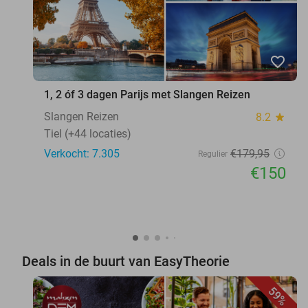
favorite_border
1, 2 óf 3 dagen Parijs met Slangen Reizen
Slangen Reizen
8.2
star
Tiel (+44 locaties)
Verkocht: 7.305
€179
,95
Regulier
€150
Deals in de buurt van EasyTheorie
59%