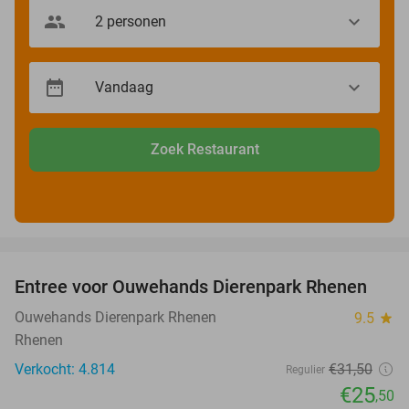
Zoek Restaurant
favorite_border
Entree voor Ouwehands Dierenpark Rhenen
19%
Ouwehands Dierenpark Rhenen
9.5
star
Rhenen
Verkocht: 4.814
€31
,50
Regulier
€25
,50