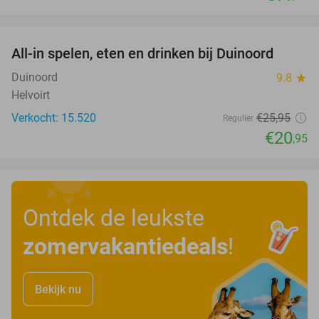
favorite_border
All-in spelen, eten en drinken bij Duinoord
19%
Duinoord
9.8
star
Helvoirt
Verkocht: 15.520
€25
,95
Regulier
€20
,95
Ontdek de leukste
zomervakantiedeals
!
Bekijk nu