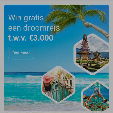
Win gratis
een droomreis
t.w.v. €3.000
Doe mee!