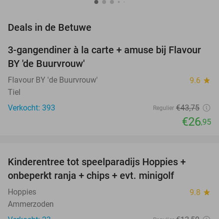
favorite_border
Deals in de Betuwe
3-gangendiner à la carte + amuse bij Flavour
38%
BY 'de Buurvrouw'
Flavour BY 'de Buurvrouw'
9.6
star
Tiel
Verkocht: 393
€43
,75
Regulier
€26
,95
favorite_border
Kinderentree tot speelparadijs Hoppies +
43%
NEW
onbeperkt ranja + chips + evt. minigolf
TODAY
Hoppies
9.8
star
Ammerzoden