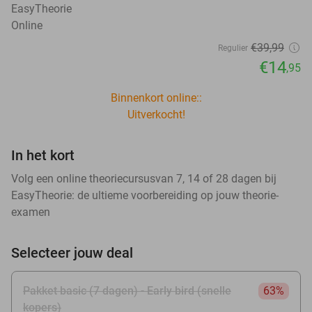
EasyTheorie
Online
€39
,99
Regulier
€14
,95
Binnenkort online::
Uitverkocht!
In het kort
Volg een online theoriecursusvan 7, 14 of 28 dagen bij
EasyTheorie: de ultieme voorbereiding op jouw theorie-
examen
Selecteer jouw deal
Pakket basic (7 dagen) - Early bird (snelle
63%
kopers)