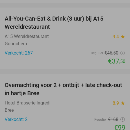
favorite_border
All-You-Can-Eat & Drink (3 uur) bij A15
19%
Wereldrestaurant
A15 Wereldrestaurant
9.4
star
Gorinchem
Verkocht: 267
€46
,50
Regulier
€37
,50
favorite_border
Overnachting voor 2 + ontbijt + late check-out
41%
NEW
in hartje Bree
TODAY
Hotel Brasserie Ingredi
8.9
star
Bree
Verkocht: 2
€168
Regulier
€99