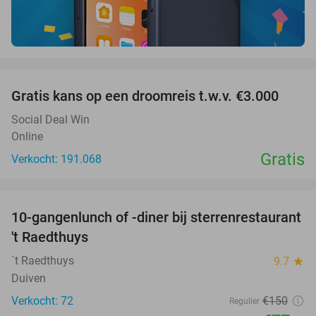
favorite_border
Gratis kans op een droomreis t.w.v. €3.000
Social Deal Win
Online
Gratis
Verkocht: 191.068
favorite_border
10-gangenlunch of -diner bij sterrenrestaurant
48%
NEW
't Raedthuys
TODAY
´t Raedthuys
9.7
star
Duiven
Verkocht: 72
€150
Regulier