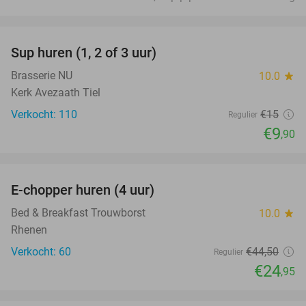
favorite_border
Sup huren (1, 2 of 3 uur)
34%
Brasserie NU
10.0
star
Kerk Avezaath Tiel
Verkocht: 110
€15
Regulier
€9
,90
favorite_border
E-chopper huren (4 uur)
44%
Bed & Breakfast Trouwborst
10.0
star
Rhenen
Verkocht: 60
€44
,50
Regulier
€24
,95
favorite_border