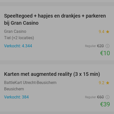
favorite_border
Speeltegoed + hapjes en drankjes + parkeren
50%
bij Gran Casino
Gran Casino
9.4
star
Tiel (+2 locaties)
Verkocht: 4.344
€20
Regulier
€10
favorite_border
Karten met augmented reality (3 x 15 min)
35%
BattleKart Utrecht-Beusichem
9.2
star
Beusichem
Verkocht: 384
€60
Regulier
€39
favorite_border