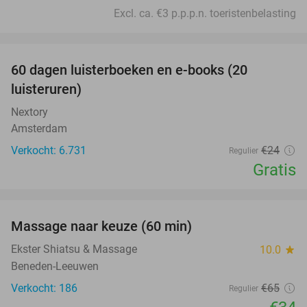
Excl. ca. €3 p.p.p.n. toeristenbelasting
favorite_border
100%
60 dagen luisterboeken en e-books (20
luisteruren)
Nextory
Amsterdam
Verkocht: 6.731
€24
Regulier
Gratis
favorite_border
Massage naar keuze (60 min)
48%
Ekster Shiatsu & Massage
10.0
star
Beneden-Leeuwen
Verkocht: 186
€65
Regulier