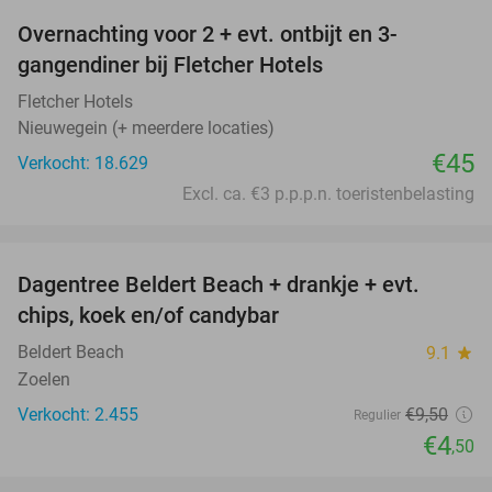
Overnachting voor 2 + evt. ontbijt en 3-
gangendiner bij Fletcher Hotels
Fletcher Hotels
Nieuwegein (+ meerdere locaties)
€45
Verkocht: 18.629
Excl. ca. €3 p.p.p.n. toeristenbelasting
favorite_border
Dagentree Beldert Beach + drankje + evt.
53%
chips, koek en/of candybar
Beldert Beach
9.1
star
Zoelen
Verkocht: 2.455
€9
,50
Regulier
€4
,50