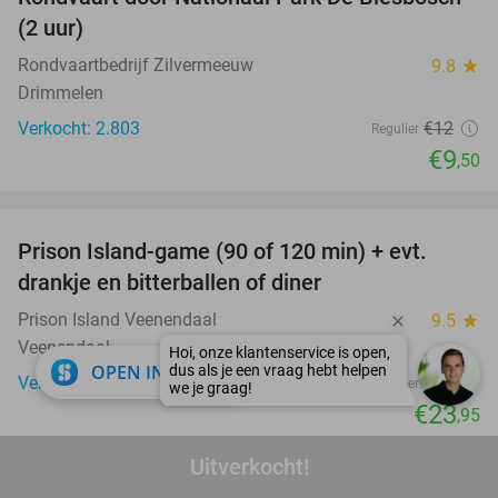
21%
(2 uur)
Rondvaartbedrijf Zilvermeeuw
9.8
star
Drimmelen
Verkocht: 2.803
€12
Regulier
€9
,50
favorite_border
Prison Island-game (90 of 120 min) + evt.
33%
drankje en bitterballen of diner
Prison Island Veenendaal
9.5
star
Veenendaal
close
OPEN IN APP
Verkocht: 842
€36
Regulier
€23
,95
favorite_border
Uitverkocht!