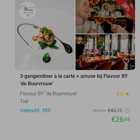
38%
favorite_border
3-gangendiner à la carte + amuse bij Flavour BY
'de Buurvrouw'
Flavour BY 'de Buurvrouw'
9.6
star
Tiel
Verkocht: 393
€43
,75
Regulier
€26
,95