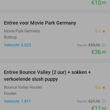
€10
,95
favorite_border
Entree voor Movie Park Germany
38%
Movie Park Germany
9.4
star
Bottrop
Verkocht: 6.023
€59
,90
Regulier
€36
,90
favorite_border
Entree Bounce Valley (2 uur) + sokken +
46%
verkoelende slush puppy
Bounce Valley Houten
9.6
star
Houten
Verkocht: 1.811
€21
,95
Regulier
€11
,95