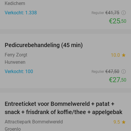
Kedichem
Verkocht: 1.338
€41
,75
Regulier
€25
,50
favorite_border
Pedicurebehandeling (45 min)
42%
SOLD
OUT
Ferry Zorgt
10.0
star
Hurwenen
Verkocht: 100
€47
,50
Regulier
€27
,50
favorite_border
Entreeticket voor Bommelwereld + patat +
23%
snack + frisdrank of koffie/thee + appelgebak
Attractiepark Bommelwereld
9.5
star
Groenlo