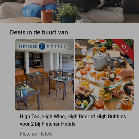
Deals in de buurt van
41%
favorite_border
High Tea, High Wine, High Beer of High Bubbles
voor 2 bij Fletcher Hotels
Fletcher Hotels