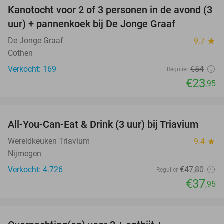
Kanotocht voor 2 of 3 personen in de avond (3
56%
uur) + pannenkoek bij De Jonge Graaf
De Jonge Graaf
9.7
star
Cothen
Verkocht: 169
€54
Regulier
€23
,95
favorite_border
All-You-Can-Eat & Drink (3 uur) bij Triavium
21%
Wereldkeuken Triavium
9.4
star
Nijmegen
Verkocht: 4.726
€47
,80
Regulier
€37
,95
favorite_border