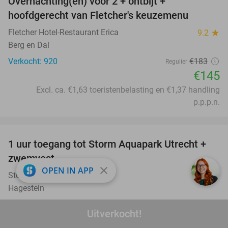
Overnachting(en) voor 2 + ontbijt +
21%
hoofdgerecht van Fletcher's keuzemenu
Fletcher Hotel-Restaurant Erica
9.2
star
Berg en Dal
Verkocht: 920
€183
Regulier
€145
Excl. ca. €1,63 toeristenbelasting en €1,37 handling
p.p.p.n.
favorite_border
1 uur toegang tot Storm Aquapark Utrecht +
31%
zwemvest
close
OPEN IN APP
Storm Aquapark Utrecht
9.4
star
Hagestein
Verkocht: 1.879
€15
,95
Regulier
Uitverkocht!
€10
,95