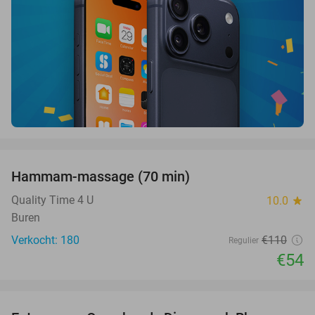
favorite_border
Hammam-massage (70 min)
51%
SOLD
OUT
Quality Time 4 U
10.0
star
Buren
Verkocht: 180
€110
Regulier
€54
favorite_border