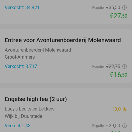
Verkocht: 34.421
€35
,50
Regulier
€27
,50
favorite_border
Entree voor Avonturenboerderij Molenwaard
27%
Avonturenboerderij Molenwaard
Groot-Ammers
Verkocht: 8.717
€22
,75
Regulier
€16
,50
favorite_border
Engelse high tea (2 uur)
32%
Lucy's Leuks en Lekkers
10.0
star
Wijk bij Duurstede
Verkocht: 43
€29
,50
Regulier