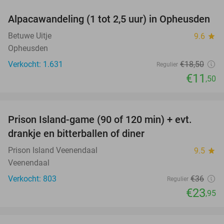
Alpacawandeling (1 tot 2,5 uur) in Opheusden
38%
Betuwe Uitje
9.6
star
Opheusden
Verkocht: 1.631
€18
,50
Regulier
€11
,50
favorite_border
Prison Island-game (90 of 120 min) + evt.
33%
drankje en bitterballen of diner
Prison Island Veenendaal
9.5
star
Veenendaal
Verkocht: 803
€36
Regulier
€23
,95
favorite_border