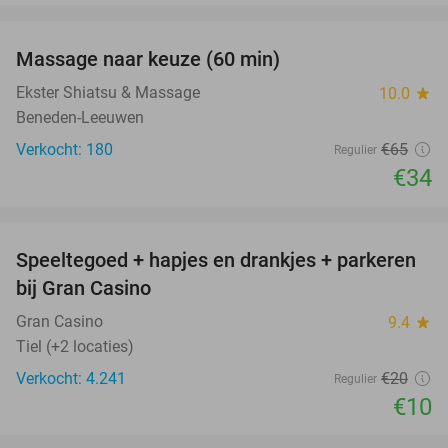
favorite_border
Massage naar keuze (60 min)
48%
Ekster Shiatsu & Massage
10.0
star
Beneden-Leeuwen
Verkocht: 180
€65
Regulier
€34
favorite_border
Speeltegoed + hapjes en drankjes + parkeren
50%
bij Gran Casino
Gran Casino
9.4
star
Tiel (+2 locaties)
Verkocht: 4.241
€20
Regulier
€10
favorite_border