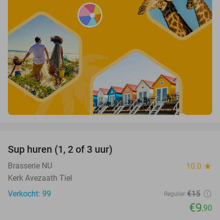
favorite_border
Sup huren (1, 2 of 3 uur)
34%
Brasserie NU
10.0
star
Kerk Avezaath Tiel
Verkocht: 99
€15
Regulier
€9
,90