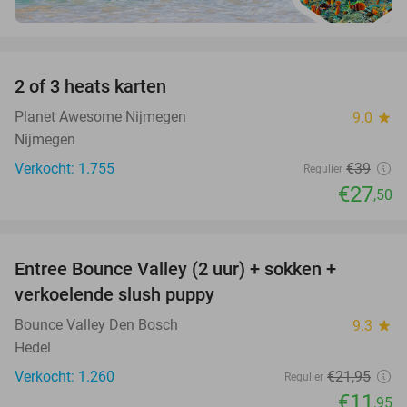
favorite_border
2 of 3 heats karten
29%
Planet Awesome Nijmegen
9.0
star
Nijmegen
Verkocht: 1.755
€39
Regulier
€27
,50
favorite_border
Entree Bounce Valley (2 uur) + sokken +
46%
verkoelende slush puppy
Bounce Valley Den Bosch
9.3
star
Hedel
Verkocht: 1.260
€21
,95
Regulier
€11
,95