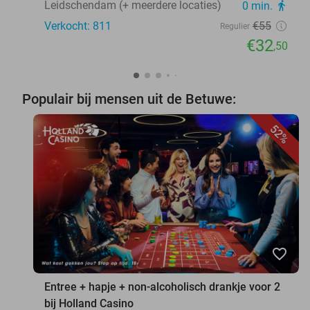
Leidschendam (+ meerdere locaties)
0 min.
directions_walk
Verkocht: 811
€55
Regulier
€32
,50
Populair bij mensen uit de Betuwe:
52%
favorite_border
Entree + hapje + non-alcoholisch drankje voor 2
bij Holland Casino