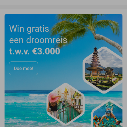
Win gratis
een droomreis
t.w.v. €3.000
Doe mee!