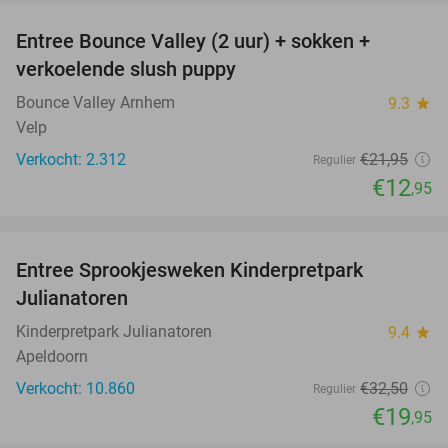
Entree Bounce Valley (2 uur) + sokken +
41%
verkoelende slush puppy
Bounce Valley Arnhem
9.3
star
Velp
Verkocht: 2.312
€21
,95
Regulier
€12
,95
favorite_border
Entree Sprookjesweken Kinderpretpark
39%
Julianatoren
Kinderpretpark Julianatoren
9.4
star
Apeldoorn
Verkocht: 10.860
€32
,50
Regulier
€19
,95