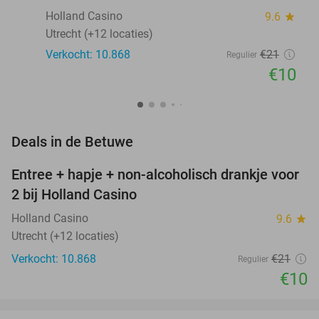
Holland Casino
9.6
star
Utrecht (+12 locaties)
Verkocht: 10.868
€21
Regulier
€10
favorite_border
Deals in de Betuwe
Entree + hapje + non-alcoholisch drankje voor
52%
2 bij Holland Casino
Holland Casino
9.6
star
Utrecht (+12 locaties)
Verkocht: 10.868
€21
Regulier
€10
favorite_border