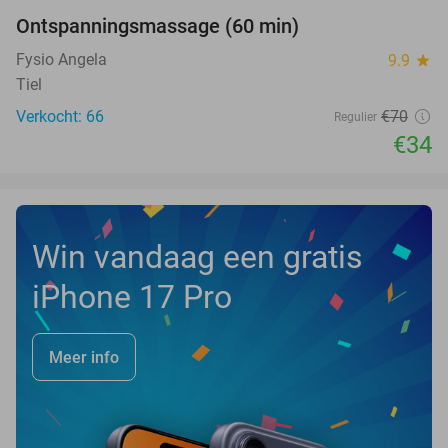
Ontspanningsmassage (60 min)
51%
Fysio Angela
9.9
star
Tiel
Verkocht: 66
€70
Regulier
€34
Win vandaag een gratis
iPhone 17 Pro
Meer info