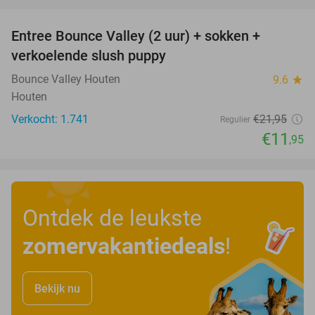
favorite_border
Entree Bounce Valley (2 uur) + sokken +
46%
verkoelende slush puppy
Bounce Valley Houten
9.6
star
Houten
Verkocht: 1.741
€21
,95
Regulier
€11
,95
Ontdek de leukste
zomervakantiedeals
!
Bekijk nu