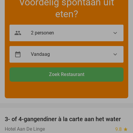
Voordelig spontaan uit
eten?
Zoek Restaurant
favorite_border
3- of 4-gangendiner à la carte aan het water
39%
Hotel Aan De Linge
9.8
star