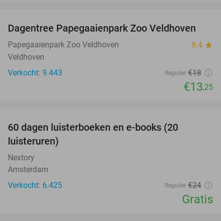
favorite_border
Dagentree Papegaaienpark Zoo Veldhoven
26%
Papegaaienpark Zoo Veldhoven
9.4
star
Veldhoven
Verkocht: 9.443
€18
Regulier
€13
,25
favorite_border
100%
60 dagen luisterboeken en e-books (20
luisteruren)
Nextory
Amsterdam
Verkocht: 6.425
€24
Regulier
Gratis
favorite_border