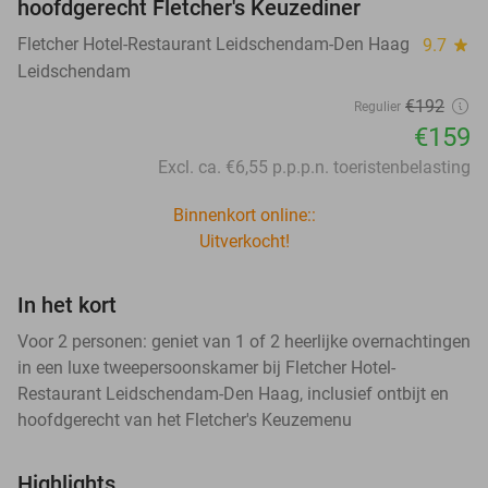
hoofdgerecht Fletcher's Keuzediner
Fletcher Hotel-Restaurant Leidschendam-Den Haag
9.7
star
Leidschendam
€192
Regulier
€159
Excl. ca. €6,55 p.p.p.n. toeristenbelasting
Binnenkort online::
Uitverkocht!
In het kort
Voor 2 personen: geniet van 1 of 2 heerlijke overnachtingen
in een luxe tweepersoonskamer bij Fletcher Hotel-
Restaurant Leidschendam-Den Haag, inclusief ontbijt en
hoofdgerecht van het Fletcher's Keuzemenu
Highlights