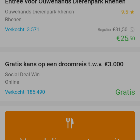
Entree voor Ouwehands Dierenpark Rhenen
19%
Ouwehands Dierenpark Rhenen
9.5
star
Rhenen
Verkocht: 3.571
€31
,50
Regulier
€25
,50
favorite_border
Gratis kans op een droomreis t.w.v. €3.000
Social Deal Win
Online
Gratis
Verkocht: 185.490