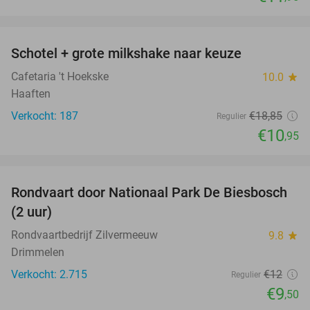
favorite_border
Schotel + grote milkshake naar keuze
42%
Cafetaria 't Hoekske
10.0
star
Haaften
Verkocht: 187
€18
,85
Regulier
€10
,95
favorite_border
Rondvaart door Nationaal Park De Biesbosch
21%
(2 uur)
Rondvaartbedrijf Zilvermeeuw
9.8
star
Drimmelen
Verkocht: 2.715
€12
Regulier
€9
,50