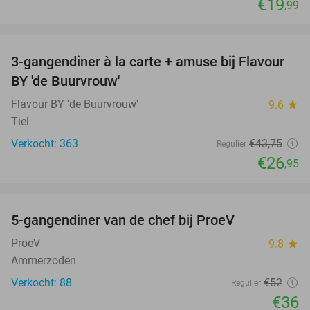
€19
,99
favorite_border
3-gangendiner à la carte + amuse bij Flavour
38%
BY 'de Buurvrouw'
Flavour BY 'de Buurvrouw'
9.6
star
Tiel
Verkocht: 363
€43
,75
Regulier
€26
,95
favorite_border
5-gangendiner van de chef bij ProeV
31%
ProeV
9.8
star
Ammerzoden
Verkocht: 88
€52
Regulier
€36