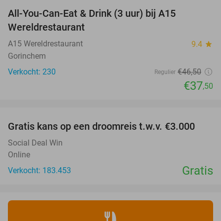
All-You-Can-Eat & Drink (3 uur) bij A15
19%
Wereldrestaurant
A15 Wereldrestaurant
9.4
star
Gorinchem
Verkocht: 230
€46
,50
Regulier
€37
,50
favorite_border
Gratis kans op een droomreis t.w.v. €3.000
Social Deal Win
Online
Gratis
Verkocht: 183.453