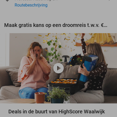
Routebeschrijving
Maak gratis kans op een droomreis t.w.v. €3.000!
play_circle
Deals in de buurt van HighScore Waalwijk