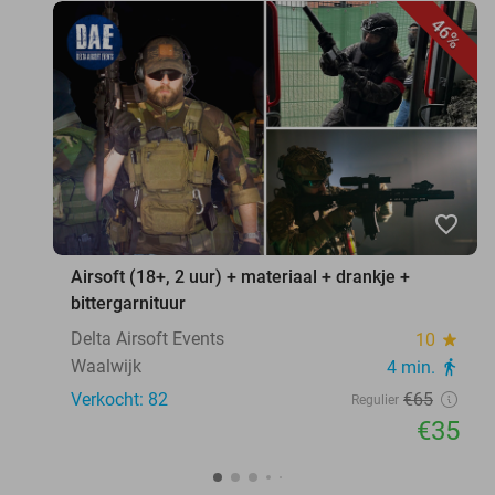
46%
favorite_border
Airsoft (18+, 2 uur) + materiaal + drankje +
bittergarnituur
Delta Airsoft Events
10
star
Waalwijk
4 min.
directions_walk
Verkocht: 82
€65
Regulier
€35