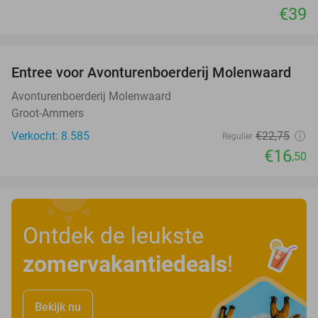
€39
favorite_border
Entree voor Avonturenboerderij Molenwaard
27%
Avonturenboerderij Molenwaard
Groot-Ammers
Verkocht: 8.585
€22
,75
Regulier
€16
,50
Ontdek de leukste
zomervakantiedeals
!
Bekijk nu