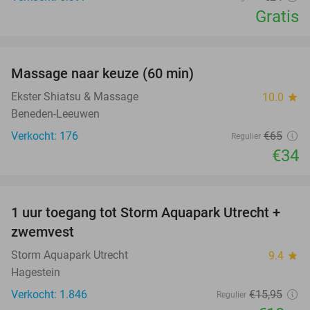
Gratis
favorite_border
Massage naar keuze (60 min)
48%
Ekster Shiatsu & Massage
10.0
star
Beneden-Leeuwen
Verkocht: 176
€65
Regulier
€34
favorite_border
1 uur toegang tot Storm Aquapark Utrecht +
31%
zwemvest
Storm Aquapark Utrecht
9.4
star
Hagestein
Verkocht: 1.846
€15
,95
Regulier