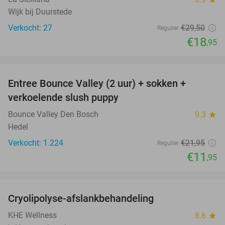
Wijk bij Duurstede
Verkocht: 27
€29
,50
Regulier
€18
,95
favorite_border
Entree Bounce Valley (2 uur) + sokken +
46%
verkoelende slush puppy
Bounce Valley Den Bosch
9.3
star
Hedel
Verkocht: 1.224
€21
,95
Regulier
€11
,95
favorite_border
Cryolipolyse-afslankbehandeling
90%
KHE Wellness
8.6
star