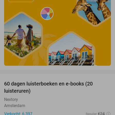
favorite_border
100%
60 dagen luisterboeken en e-books (20
luisteruren)
Nextory
Amsterdam
Verkocht: 6.397
€24
Regulier