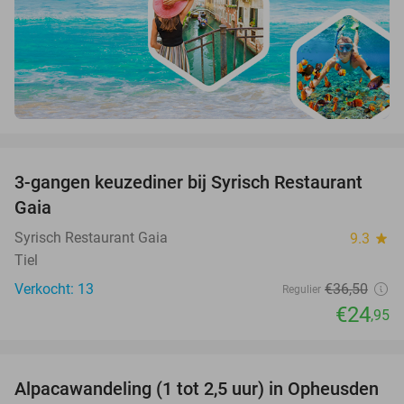
favorite_border
3-gangen keuzediner bij Syrisch Restaurant
32%
Gaia
Syrisch Restaurant Gaia
9.3
star
Tiel
Verkocht: 13
€36
,50
Regulier
€24
,95
favorite_border
Alpacawandeling (1 tot 2,5 uur) in Opheusden
38%