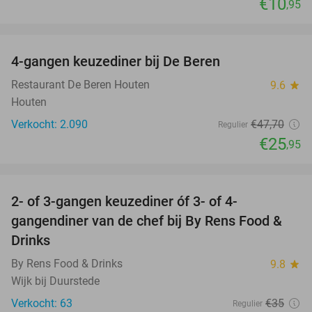
€10
,95
favorite_border
4-gangen keuzediner bij De Beren
46%
Restaurant De Beren Houten
9.6
star
Houten
Verkocht: 2.090
€47
,70
Regulier
€25
,95
favorite_border
2- of 3-gangen keuzediner óf 3- of 4-
29%
gangendiner van de chef bij By Rens Food &
Drinks
By Rens Food & Drinks
9.8
star
Wijk bij Duurstede
Verkocht: 63
€35
Regulier