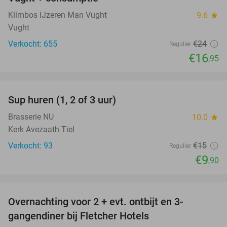
Klimbos IJzeren Man Vught
9.6
star
Vught
Verkocht: 655
€24
Regulier
€16
,95
favorite_border
Sup huren (1, 2 of 3 uur)
34%
Brasserie NU
10.0
star
Kerk Avezaath Tiel
Verkocht: 93
€15
Regulier
€9
,90
favorite_border
Overnachting voor 2 + evt. ontbijt en 3-
gangendiner bij Fletcher Hotels