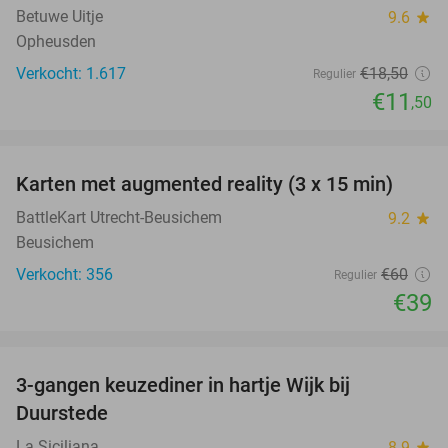
Betuwe Uitje
9.6
star
Opheusden
Verkocht: 1.617
€18
,50
Regulier
€11
,50
favorite_border
Karten met augmented reality (3 x 15 min)
35%
BattleKart Utrecht-Beusichem
9.2
star
Beusichem
Verkocht: 356
€60
Regulier
€39
favorite_border
3-gangen keuzediner in hartje Wijk bij
36%
Duurstede
La Siciliana
8.9
star