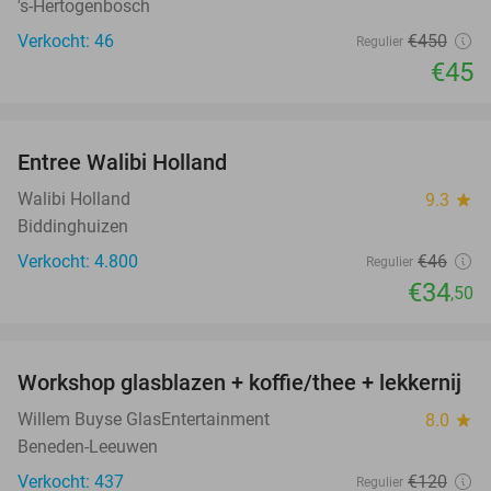
's-Hertogenbosch
Verkocht: 46
€450
Regulier
€45
favorite_border
Entree Walibi Holland
25%
Walibi Holland
9.3
star
Biddinghuizen
Verkocht: 4.800
€46
Regulier
€34
,50
favorite_border
Workshop glasblazen + koffie/thee + lekkernij
68%
Willem Buyse GlasEntertainment
8.0
star
Beneden-Leeuwen
Verkocht: 437
€120
Regulier