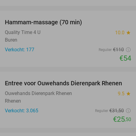
favorite_border
Hammam-massage (70 min)
51%
Quality Time 4 U
10.0
star
Buren
Verkocht: 177
€110
Regulier
€54
favorite_border
Entree voor Ouwehands Dierenpark Rhenen
19%
Ouwehands Dierenpark Rhenen
9.5
star
Rhenen
Verkocht: 3.065
€31
,50
Regulier
€25
,50
favorite_border