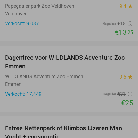
Papegaaienpark Zoo Veldhoven
9.4
star
Veldhoven
Verkocht: 9.037
€18
Regulier
€13
,25
favorite_border
Dagentree voor WILDLANDS Adventure Zoo
24%
Emmen
WILDLANDS Adventure Zoo Emmen
9.6
star
Emmen
Verkocht: 17.449
€33
Regulier
€25
favorite_border
Entree Nettenpark of Klimbos IJzeren Man
29%
Vught + consumptie