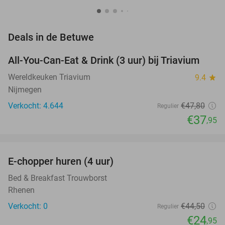
favorite_border
Deals in de Betuwe
All-You-Can-Eat & Drink (3 uur) bij Triavium
21%
Wereldkeuken Triavium
9.4
star
Nijmegen
Verkocht: 4.644
€47
,80
Regulier
€37
,95
favorite_border
E-chopper huren (4 uur)
44%
NEW
TODAY
Bed & Breakfast Trouwborst
Rhenen
Verkocht: 0
€44
,50
Regulier
€24
,95