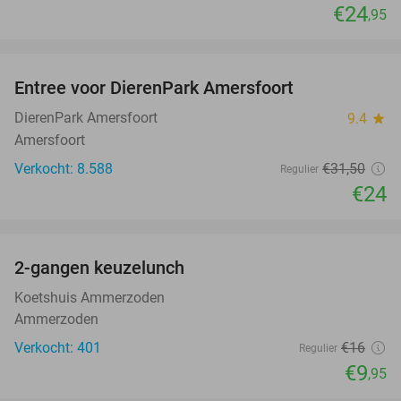
€24
,95
favorite_border
Entree voor DierenPark Amersfoort
24%
DierenPark Amersfoort
9.4
star
Amersfoort
Verkocht: 8.588
€31
,50
Regulier
€24
favorite_border
2-gangen keuzelunch
38%
Koetshuis Ammerzoden
Ammerzoden
Verkocht: 401
€16
Regulier
€9
,95