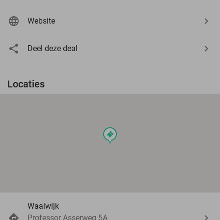
Website
Deel deze deal
Locaties
events
Waalwijk
Professor Asserweg 5A