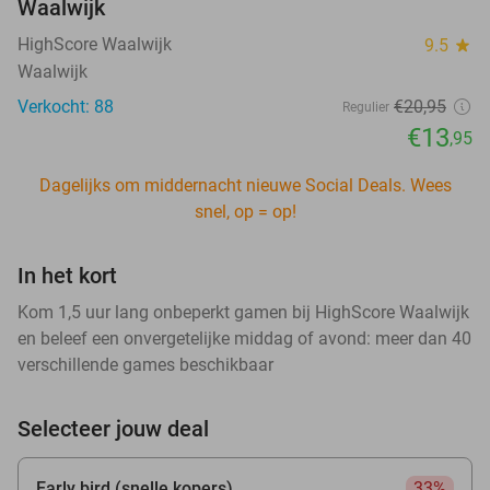
Waalwijk
HighScore Waalwijk
9.5
star
Waalwijk
Verkocht: 88
€20
,95
Regulier
€13
,95
Dagelijks om middernacht nieuwe Social Deals. Wees
snel, op = op!
In het kort
Kom 1,5 uur lang onbeperkt gamen bij HighScore Waalwijk
en beleef een onvergetelijke middag of avond: meer dan 40
verschillende games beschikbaar
Selecteer jouw deal
Early bird (snelle kopers)
33%