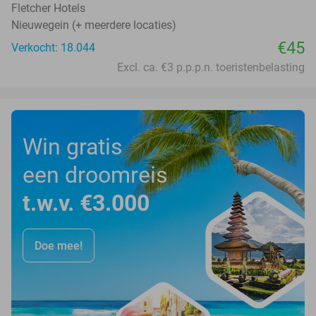
Fletcher Hotels
Nieuwegein (+ meerdere locaties)
€45
Verkocht: 18.044
Excl. ca. €3 p.p.p.n. toeristenbelasting
Win gratis
een droomreis
t.w.v. €3.000
Doe mee!