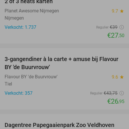
2 of 3 heats karten
29%
Planet Awesome Nijmegen
9.7
star
Nijmegen
Verkocht: 1.737
€39
Regulier
€27
,50
favorite_border
3-gangendiner à la carte + amuse bij Flavour
38%
BY 'de Buurvrouw'
Flavour BY 'de Buurvrouw'
9.6
star
Tiel
Verkocht: 357
€43
,75
Regulier
€26
,95
favorite_border
Dagentree Papegaaienpark Zoo Veldhoven
26%