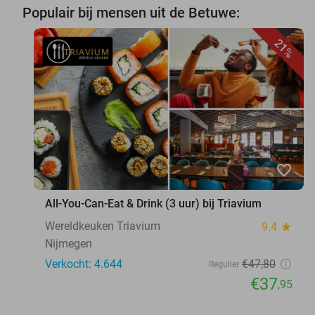
Populair bij mensen uit de Betuwe:
21%
favorite_border
All-You-Can-Eat & Drink (3 uur) bij Triavium
Wereldkeuken Triavium
9.4
star
Nijmegen
Verkocht: 4.644
€47
,80
Regulier
€37
,95