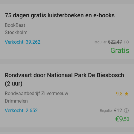
favorite_border
100%
75 dagen gratis luisterboeken en e-books
BookBeat
Stockholm
Verkocht: 39.262
€22
,47
Regulier
Gratis
favorite_border
Rondvaart door Nationaal Park De Biesbosch
21%
(2 uur)
Rondvaartbedrijf Zilvermeeuw
9.8
star
Drimmelen
Verkocht: 2.652
€12
Regulier
€9
,50