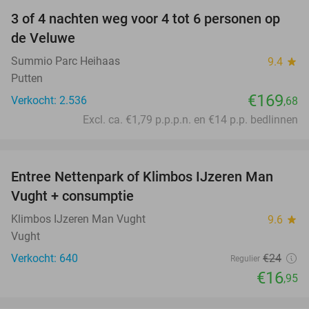
3 of 4 nachten weg voor 4 tot 6 personen op
de Veluwe
Summio Parc Heihaas
9.4
star
Putten
€169
Verkocht: 2.536
,68
Excl. ca. €1,79 p.p.p.n. en €14 p.p. bedlinnen
favorite_border
Entree Nettenpark of Klimbos IJzeren Man
29%
Vught + consumptie
Klimbos IJzeren Man Vught
9.6
star
Vught
Verkocht: 640
€24
Regulier
€16
,95
favorite_border