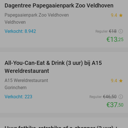
Dagentree Papegaaienpark Zoo Veldhoven
26%
Papegaaienpark Zoo Veldhoven
9.4
star
Veldhoven
Verkocht: 8.942
€18
Regulier
€13
,25
favorite_border
All-You-Can-Eat & Drink (3 uur) bij A15
19%
Wereldrestaurant
A15 Wereldrestaurant
9.4
star
Gorinchem
Verkocht: 223
€46
,50
Regulier
€37
,50
favorite_border