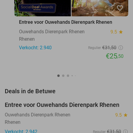
favorite_border
Entree voor Ouwehands Dierenpark Rhenen
Ouwehands Dierenpark Rhenen
9.5
star
Rhenen
Verkocht: 2.940
€31
,50
Regulier
€25
,50
favorite_border
Deals in de Betuwe
Entree voor Ouwehands Dierenpark Rhenen
19%
Ouwehands Dierenpark Rhenen
9.5
star
Rhenen
Verkocht: 2.942
€31
,50
Regulier