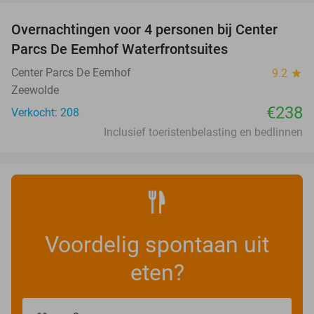
Overnachtingen voor 4 personen bij Center
Parcs De Eemhof Waterfrontsuites
Center Parcs De Eemhof
9.2
star
Zeewolde
€238
Verkocht: 208
Inclusief toeristenbelasting en bedlinnen
Voordelig spontaan uit
eten?