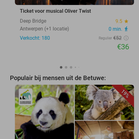
Ticket voor musical Oliver Twist
Deep Bridge
9.5
star
Antwerpen (+1 locatie)
0 min.
directions_walk
Verkocht: 180
€52
Regulier
€36
Populair bij mensen uit de Betuwe:
19%