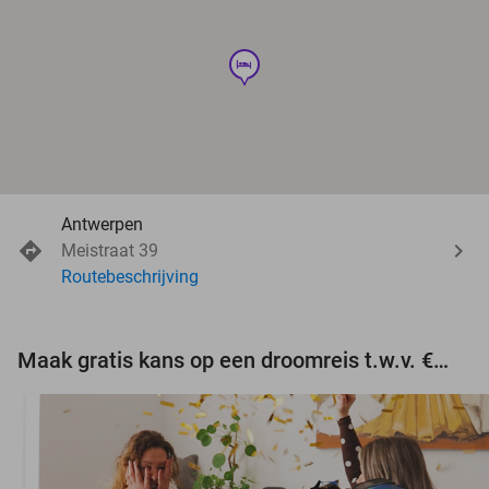
hotel
Antwerpen
Meistraat 39
Routebeschrijving
Maak gratis kans op een droomreis t.w.v. €3.000!