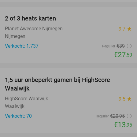
favorite_border
2 of 3 heats karten
29%
Planet Awesome Nijmegen
9.7
star
Nijmegen
Verkocht: 1.737
€39
Regulier
€27
,50
favorite_border
1,5 uur onbeperkt gamen bij HighScore
33%
NEW
Waalwijk
TODAY
HighScore Waalwijk
9.5
star
Waalwijk
Verkocht: 70
€20
,95
Regulier
€13
,95
favorite_border