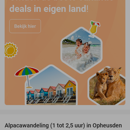
deals in eigen land
!
Bekijk hier
favorite_border
Alpacawandeling (1 tot 2,5 uur) in Opheusden
38%