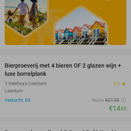
favorite_border
Bierproeverij met 4 bieren OF 2 glazen wijn +
30%
luxe borrelplank
't Veerhuys Leerdam
9.9
star
Leerdam
Verkocht: 84
€21
,50
Regulier
€14
,95
favorite_border