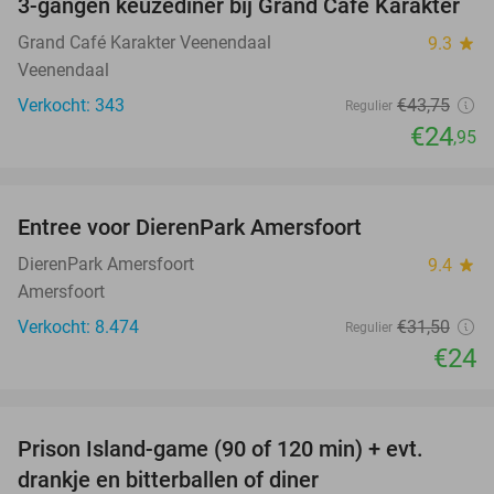
3-gangen keuzediner bij Grand Café Karakter
43%
Grand Café Karakter Veenendaal
9.3
star
Veenendaal
Verkocht: 343
€43
,75
Regulier
€24
,95
favorite_border
Entree voor DierenPark Amersfoort
24%
DierenPark Amersfoort
9.4
star
Amersfoort
Verkocht: 8.474
€31
,50
Regulier
€24
favorite_border
Prison Island-game (90 of 120 min) + evt.
33%
drankje en bitterballen of diner