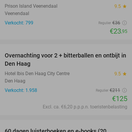
Prison Island Veenendaal
9.5
star
Veenendaal
Verkocht: 799
€36
Regulier
€23
,95
favorite_border
Overnachting voor 2 + bitterballen en ontbijt in
41%
Den Haag
Hotel Ibis Den Haag City Centre
9.5
star
Den Haag
Verkocht: 1.958
€211
Regulier
€125
Excl. ca. €6,20 p.p.p.n. toeristenbelasting
favorite_border
60 dagen luisterboeken en e-books (20