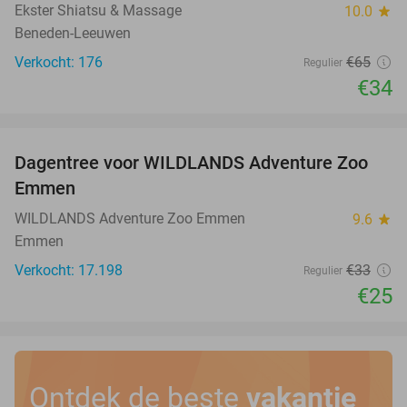
Ekster Shiatsu & Massage
10.0
star
Beneden-Leeuwen
Verkocht: 176
€65
Regulier
€34
favorite_border
Dagentree voor WILDLANDS Adventure Zoo
24%
Emmen
WILDLANDS Adventure Zoo Emmen
9.6
star
Emmen
Verkocht: 17.198
€33
Regulier
€25
Ontdek de beste
vakantie