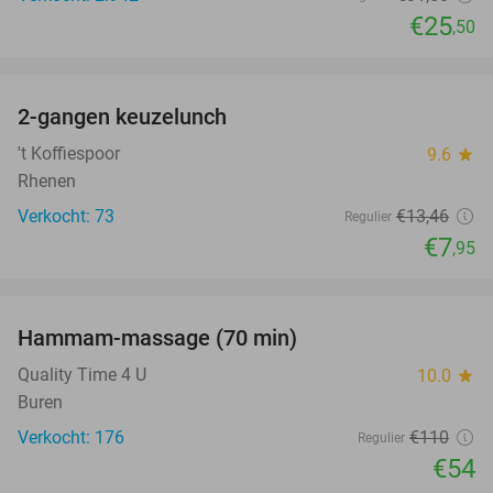
€25
,50
favorite_border
2-gangen keuzelunch
41%
NEW
TODAY
't Koffiespoor
9.6
star
Rhenen
Verkocht: 73
€13
,46
Regulier
€7
,95
favorite_border
Hammam-massage (70 min)
51%
Quality Time 4 U
10.0
star
Buren
Verkocht: 176
€110
Regulier
€54