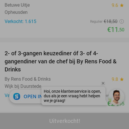
Betuwe Uitje
9.6
star
Opheusden
Verkocht: 1.615
€18
,50
Regulier
€11
,50
favorite_border
2- of 3-gangen keuzediner óf 3- of 4-
29%
gangendiner van de chef bij By Rens Food &
Drinks
By Rens Food & Drinks
9.8
star
Wijk bij Duurstede
Verkocht: 63
€35
close
OPEN IN APP
Regulier
€24
,95
favorite_border
Uitverkocht!
Speeltegoed + hapjes en drankjes + parkeren