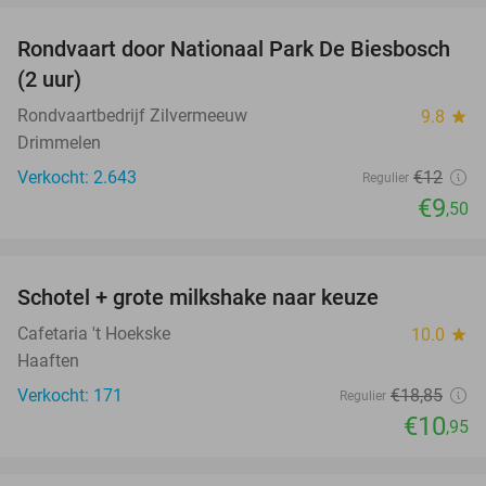
Rondvaart door Nationaal Park De Biesbosch
21%
(2 uur)
Rondvaartbedrijf Zilvermeeuw
9.8
star
Drimmelen
Verkocht: 2.643
€12
Regulier
€9
,50
favorite_border
Schotel + grote milkshake naar keuze
42%
Cafetaria 't Hoekske
10.0
star
Haaften
Verkocht: 171
€18
,85
Regulier
€10
,95
favorite_border