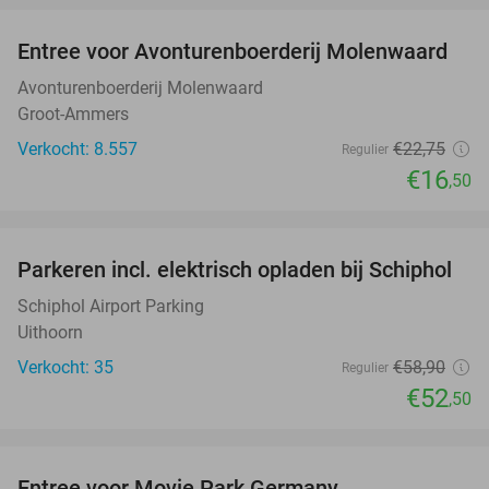
Entree voor Avonturenboerderij Molenwaard
27%
Avonturenboerderij Molenwaard
Groot-Ammers
Verkocht: 8.557
€22
,75
Regulier
€16
,50
favorite_border
Parkeren incl. elektrisch opladen bij Schiphol
11%
Schiphol Airport Parking
Uithoorn
Verkocht: 35
€58
,90
Regulier
€52
,50
favorite_border
Entree voor Movie Park Germany