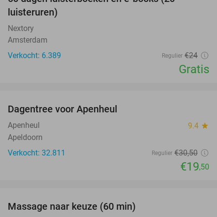
100%
luisteruren)
Nextory
Amsterdam
Verkocht: 6.389
€24
Regulier
Gratis
favorite_border
Dagentree voor Apenheul
36%
Apenheul
9.4
star
Apeldoorn
Verkocht: 32.811
€30
,50
Regulier
€19
,50
favorite_border
Massage naar keuze (60 min)
48%