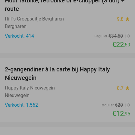
Huur fatbike, retrobike of e-chopper (3 uur) +
35%
route
Hill´s Groepsuitje Bergharen
9.8
star
Bergharen
Verkocht: 414
€34
,50
Regulier
€22
,50
favorite_border
2-gangendiner à la carte bij Happy Italy
35%
Nieuwegein
Happy Italy Nieuwegein
8.7
star
Nieuwegein
Verkocht: 1.562
€20
Regulier
€12
,95
favorite_border