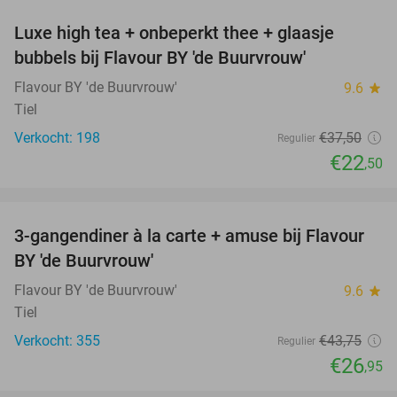
Luxe high tea + onbeperkt thee + glaasje
40%
bubbels bij Flavour BY 'de Buurvrouw'
Flavour BY 'de Buurvrouw'
9.6
star
Tiel
Verkocht: 198
€37
,50
Regulier
€22
,50
favorite_border
3-gangendiner à la carte + amuse bij Flavour
38%
BY 'de Buurvrouw'
Flavour BY 'de Buurvrouw'
9.6
star
Tiel
Verkocht: 355
€43
,75
Regulier
€26
,95
favorite_border