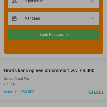
Zoek Restaurant
favorite_border
Gratis kans op een droomreis t.w.v. €3.000
Social Deal Win
Online
Gratis
Verkocht: 183.008
favorite_border