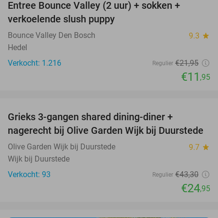
Entree Bounce Valley (2 uur) + sokken +
46%
verkoelende slush puppy
Bounce Valley Den Bosch
9.3
star
Hedel
Verkocht: 1.216
€21
,95
Regulier
€11
,95
favorite_border
Grieks 3-gangen shared dining-diner +
42%
nagerecht bij Olive Garden Wijk bij Duurstede
Olive Garden Wijk bij Duurstede
9.7
star
Wijk bij Duurstede
Verkocht: 93
€43
,30
Regulier
€24
,95