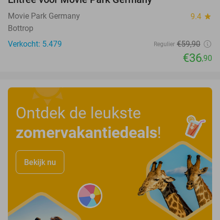
38%
Movie Park Germany
9.4
star
Bottrop
Verkocht: 5.479
€59
,90
Regulier
€36
,90
Ontdek de leukste
zomervakantiedeals
!
Bekijk nu