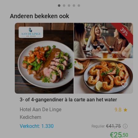
Anderen bekeken ook
39%
favorite_border
3- of 4-gangendiner à la carte aan het water
Hotel Aan De Linge
9.8
star
Kedichem
Verkocht: 1.330
€41
,75
Regulier
€25
,50