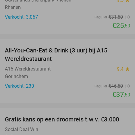
9.5
star
Rhenen
Verkocht: 3.067
€31
,50
Regulier
€25
,50
favorite_border
All-You-Can-Eat & Drink (3 uur) bij A15
19%
Wereldrestaurant
A15 Wereldrestaurant
9.4
star
Gorinchem
Verkocht: 230
€46
,50
Regulier
€37
,50
favorite_border
Gratis kans op een droomreis t.w.v. €3.000
Social Deal Win