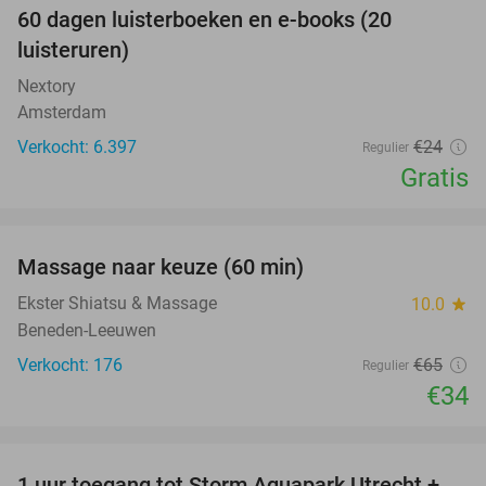
100%
60 dagen luisterboeken en e-books (20
luisteruren)
Nextory
Amsterdam
Verkocht: 6.397
€24
Regulier
Gratis
favorite_border
Massage naar keuze (60 min)
48%
Ekster Shiatsu & Massage
10.0
star
Beneden-Leeuwen
Verkocht: 176
€65
Regulier
€34
favorite_border
1 uur toegang tot Storm Aquapark Utrecht +