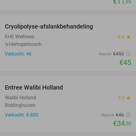
€11
,95
favorite_border
Cryolipolyse-afslankbehandeling
90%
KHE Wellness
8.6
star
's-Hertogenbosch
Verkocht: 46
€450
Regulier
€45
favorite_border
Entree Walibi Holland
25%
Walibi Holland
9.3
star
Biddinghuizen
Verkocht: 4.800
€46
Regulier
€34
,50
favorite_border