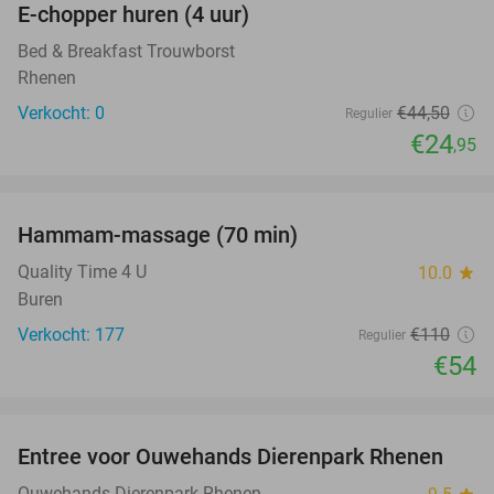
E-chopper huren (4 uur)
44%
NEW
TODAY
Bed & Breakfast Trouwborst
Rhenen
Verkocht: 0
€44
,50
Regulier
€24
,95
favorite_border
Hammam-massage (70 min)
51%
Quality Time 4 U
10.0
star
Buren
Verkocht: 177
€110
Regulier
€54
favorite_border
Entree voor Ouwehands Dierenpark Rhenen
19%
Ouwehands Dierenpark Rhenen