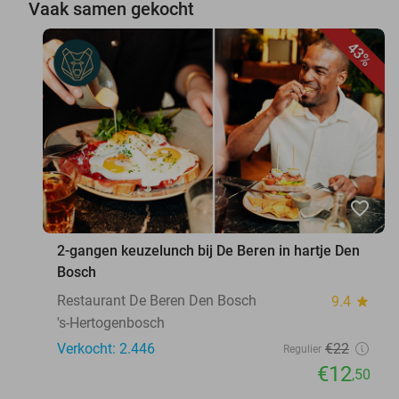
Vaak samen gekocht
43%
favorite_border
2-gangen keuzelunch bij De Beren in hartje Den
Bosch
Restaurant De Beren Den Bosch
9.4
star
's-Hertogenbosch
Verkocht: 2.446
€22
Regulier
€12
,50