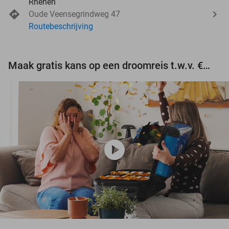
Rhenen
Oude Veensegrindweg 47
Routebeschrijving
Maak gratis kans op een droomreis t.w.v. €3.000!
play_circle