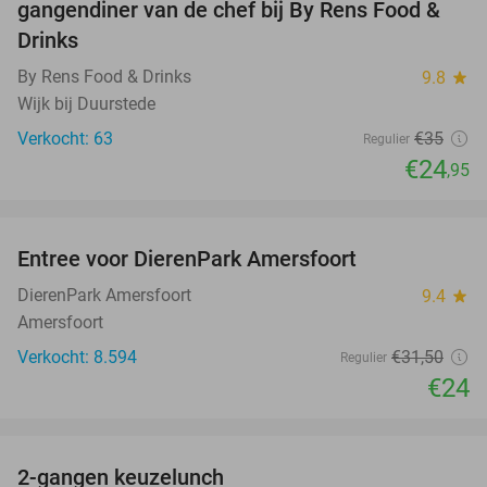
gangendiner van de chef bij By Rens Food &
Drinks
By Rens Food & Drinks
9.8
star
Wijk bij Duurstede
Verkocht: 63
€35
Regulier
€24
,95
favorite_border
Entree voor DierenPark Amersfoort
24%
DierenPark Amersfoort
9.4
star
Amersfoort
Verkocht: 8.594
€31
,50
Regulier
€24
favorite_border
2-gangen keuzelunch
38%