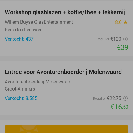
Workshop glasblazen + koffie/thee + lekkernij
68%
Willem Buyse GlasEntertainment
8.0
star
Beneden-Leeuwen
Verkocht: 437
€120
Regulier
€39
favorite_border
Entree voor Avonturenboerderij Molenwaard
27%
Avonturenboerderij Molenwaard
Groot-Ammers
Verkocht: 8.585
€22
,75
Regulier
€16
,50