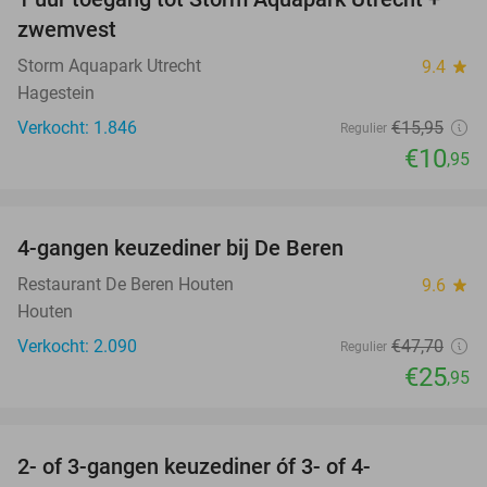
31%
zwemvest
Storm Aquapark Utrecht
9.4
star
Hagestein
Verkocht: 1.846
€15
,95
Regulier
€10
,95
favorite_border
4-gangen keuzediner bij De Beren
46%
Restaurant De Beren Houten
9.6
star
Houten
Verkocht: 2.090
€47
,70
Regulier
€25
,95
favorite_border
2- of 3-gangen keuzediner óf 3- of 4-
29%