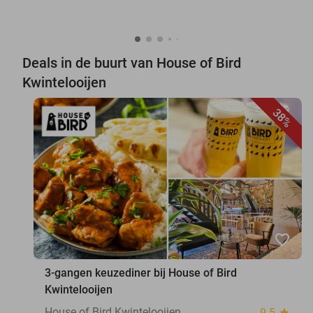
Deals in de buurt van House of Bird
Kwintelooijen
38%
favorite_border
3-gangen keuzediner bij House of Bird
Kwintelooijen
House of Bird Kwintelooijen
9.5
star