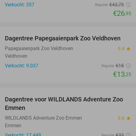
Verkocht: 357
€43
,75
Regulier
€26
,95
favorite_border
Dagentree Papegaaienpark Zoo Veldhoven
26%
Papegaaienpark Zoo Veldhoven
9.4
star
Veldhoven
Verkocht: 9.037
€18
Regulier
€13
,25
favorite_border
Dagentree voor WILDLANDS Adventure Zoo
24%
Emmen
WILDLANDS Adventure Zoo Emmen
9.6
star
Emmen
Verkocht: 17.449
€33
Regulier