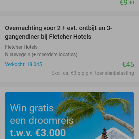
€9
,90
favorite_border
Overnachting voor 2 + evt. ontbijt en 3-
gangendiner bij Fletcher Hotels
Fletcher Hotels
Nieuwegein (+ meerdere locaties)
€45
Verkocht: 18.045
Excl. ca. €3 p.p.p.n. toeristenbelasting
Win gratis
een droomreis
t.w.v. €3.000