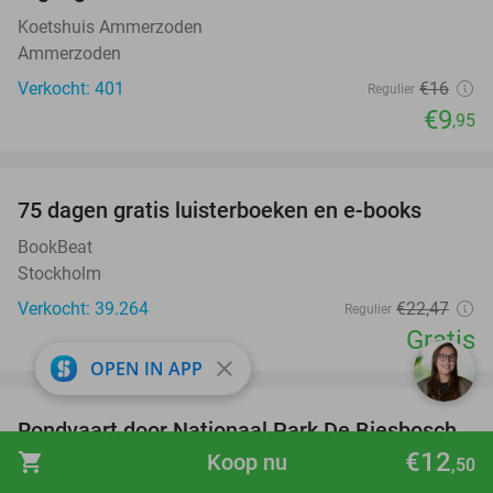
Koetshuis Ammerzoden
Ammerzoden
Verkocht: 401
€16
Regulier
€9
,95
favorite_border
100%
75 dagen gratis luisterboeken en e-books
BookBeat
Stockholm
Verkocht: 39.264
€22
,47
Regulier
Gratis
close
OPEN IN APP
favorite_border
Rondvaart door Nationaal Park De Biesbosch
21%
€12
(2 uur)
shopping_cart
Koop nu
,50