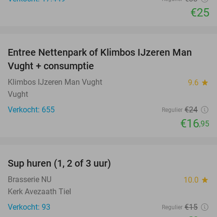
€25
favorite_border
Entree Nettenpark of Klimbos IJzeren Man
29%
Vught + consumptie
Klimbos IJzeren Man Vught
9.6
star
Vught
Verkocht: 655
€24
Regulier
€16
,95
favorite_border
Sup huren (1, 2 of 3 uur)
34%
Brasserie NU
10.0
star
Kerk Avezaath Tiel
Verkocht: 93
€15
Regulier