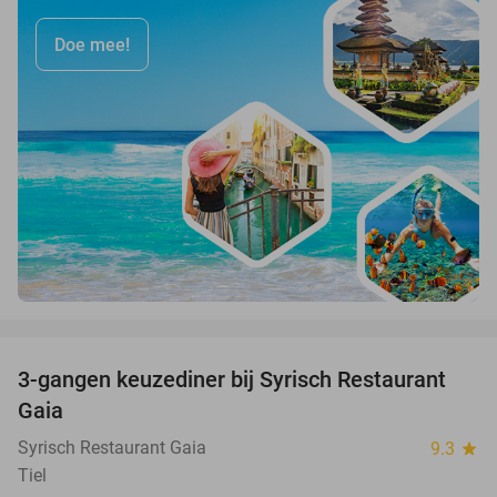
Doe mee!
favorite_border
3-gangen keuzediner bij Syrisch Restaurant
32%
Gaia
Syrisch Restaurant Gaia
9.3
star
Tiel