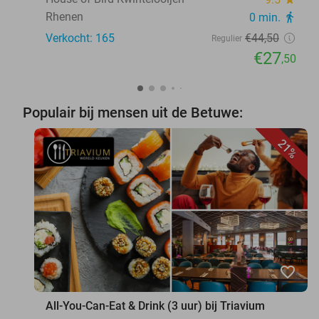
Rhenen
0 min.
directions_walk
Verkocht: 165
€44
,50
Regulier
€27
,50
Populair bij mensen uit de Betuwe:
21%
favorite_border
All-You-Can-Eat & Drink (3 uur) bij Triavium