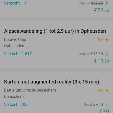
Verkocht: 13
€36
,50
Regulier
€24
,95
favorite_border
Alpacawandeling (1 tot 2,5 uur) in Opheusden
38%
Betuwe Uitje
9.6
star
Opheusden
Verkocht: 1.617
€18
,50
Regulier
€11
,50
favorite_border
Karten met augmented reality (3 x 15 min)
35%
BattleKart Utrecht-Beusichem
9.2
star
Beusichem
Verkocht: 356
€60
Regulier
€39