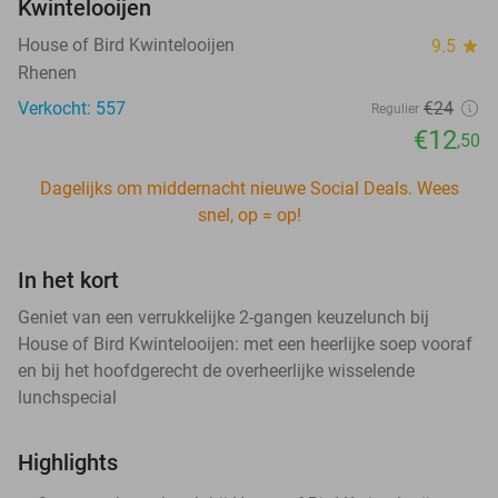
Kwintelooijen
House of Bird Kwintelooijen
9.5
star
Rhenen
Verkocht: 557
€24
Regulier
€12
,50
Dagelijks om middernacht nieuwe Social Deals. Wees
snel, op = op!
In het kort
Geniet van een verrukkelijke 2-gangen keuzelunch bij
House of Bird Kwintelooijen: met een heerlijke soep vooraf
en bij het hoofdgerecht de overheerlijke wisselende
lunchspecial
Highlights