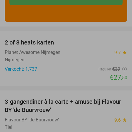
favorite_border
2 of 3 heats karten
29%
Planet Awesome Nijmegen
9.7
star
Nijmegen
Verkocht: 1.737
€39
Regulier
€27
,50
favorite_border
3-gangendiner à la carte + amuse bij Flavour
38%
BY 'de Buurvrouw'
Flavour BY 'de Buurvrouw'
9.6
star
Tiel