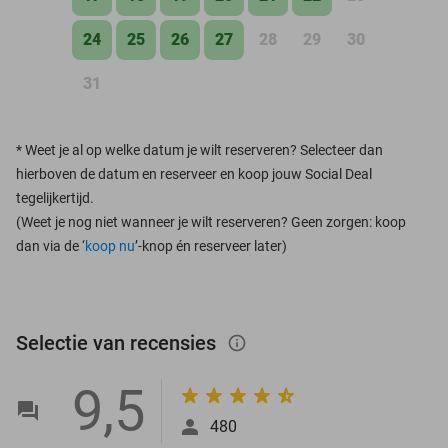
24
25
26
27
28
29
30
31
*
Weet je al op welke datum je wilt reserveren? Selecteer dan
hierboven de datum en reserveer en koop jouw Social Deal
tegelijkertijd.
(Weet je nog niet wanneer je wilt reserveren? Geen zorgen: koop
dan via de ‘
koop nu
’-knop én reserveer later)
Selectie van recensies
info_outlined
9,5
480