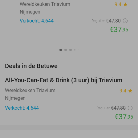
Wereldkeuken Triavium
9.4
star
Nijmegen
Verkocht: 4.644
€47
,80
Regulier
€37
,95
favorite_border
Deals in de Betuwe
All-You-Can-Eat & Drink (3 uur) bij Triavium
21%
Wereldkeuken Triavium
9.4
star
Nijmegen
Verkocht: 4.644
€47
,80
Regulier
€37
,95
favorite_border