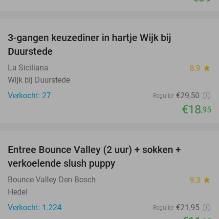
favorite_border
3-gangen keuzediner in hartje Wijk bij
36%
Duurstede
La Siciliana
8.9
star
Wijk bij Duurstede
Verkocht: 27
€29
,50
Regulier
€18
,95
favorite_border
Entree Bounce Valley (2 uur) + sokken +
46%
verkoelende slush puppy
Bounce Valley Den Bosch
9.3
star
Hedel
Verkocht: 1.224
€21
,95
Regulier