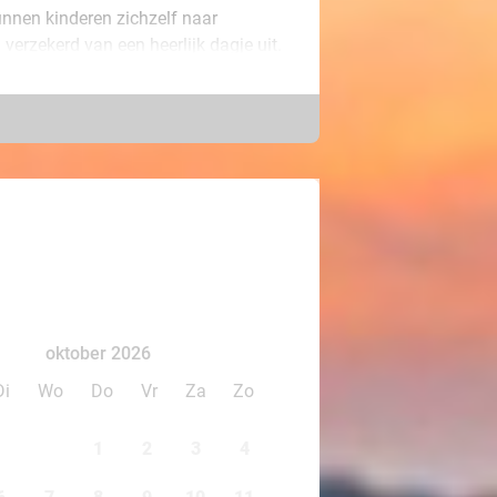
unnen kinderen zichzelf naar
 verzekerd van een heerlijk dagje uit.
d. Het is een uniek stukje tropen
vindt er meer dan 250 exotische
d komt het ware survivalinstinct naar
op wiebelende touwbruggen,
 de natuur!
oktober 2026
Di
Wo
Do
Vr
Za
Zo
1
2
3
4