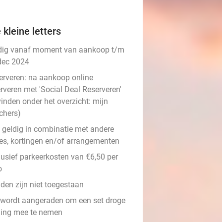
 kleine letters
dig vanaf moment van aankoop t/m
dec 2024
erveren:
na aankoop online
rveren met 'Social Deal Reserveren'
vinden onder het overzicht:
mijn
chers
)
t geldig in combinatie met andere
ies, kortingen en/of arrangementen
lusief parkeerkosten van €6,50 per
o
den zijn niet toegestaan
 wordt aangeraden om een set droge
ding mee te nemen