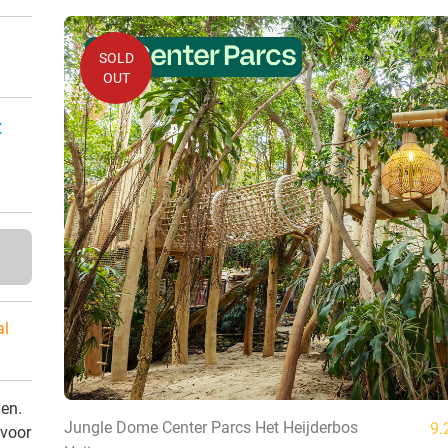
SOLD
OUT
:
al
den.
Jungle Dome Center Parcs Het Heijderbos
9.
 voor