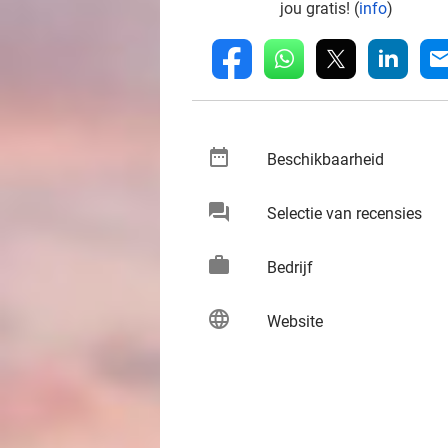
jou gratis! (
info
)
whatsapp
linkedin
fb
mai
date_range
keybo
Beschikbaarheid
chat
keybo
Selectie van recensies
work
keybo
Bedrijf
language
keybo
Website