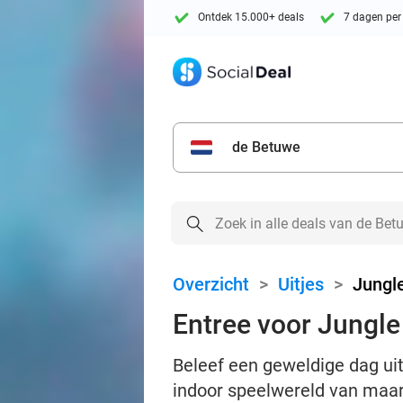
Ontdek 15.000+ deals
7 dagen per
de Betuwe
Overzicht
>
Uitjes
>
Jungl
Entree voor Jungle
Beleef een geweldige dag ui
indoor speelwereld van maar