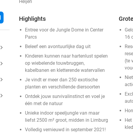
Heijen
l
Highlights
Grote
Entree voor de Jungle Dome in Center
Gel
Parcs
16 
Beleef een avontuurlijke dag uit
Res
ard_arrow_right
rese
Kinderen kunnen naar hartenlust spelen
(te 
ard_arrow_right
op wiebelende touwbruggen,
vou
kabelbanen en kletterende watervallen
Nie
ard_arrow_right
Je vindt er meer dan 250 exotische
act
planten en verschillende diersoorten
Exc
ard_arrow_right
Ontdek jouw survivalinstinct en voel je
aut
één met de natuur
Hon
Unieke indoor speeljungle van maar
liefst 2500 m² groot, midden in Limburg
Het
kle
Volledig vernieuwd in september 2021!