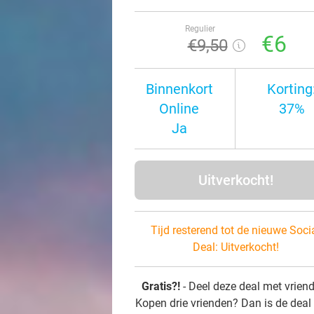
Regulier
€6
€9
,50
Binnenkort
Korting
Online
37%
Ja
Uitverkocht!
Tijd resterend tot de nieuwe Soci
Deal:
Uitverkocht!
Gratis?!
- Deel deze deal met vrien
Kopen drie vrienden? Dan is de deal