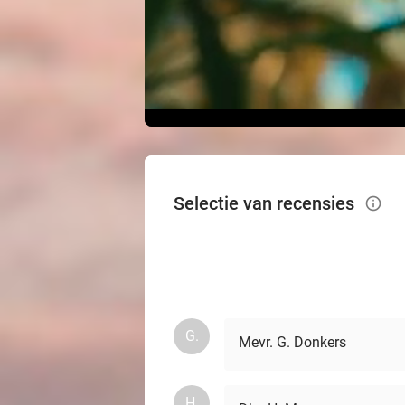
Selectie van recensies
info_outlined
G.
Mevr. G. Donkers
H.