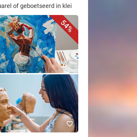
uarel of geboetseerd in klei
54%
favorite_border