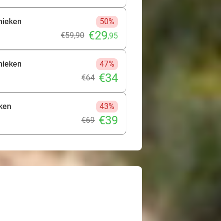
hnieken
50%
€29
€59
,90
,95
hnieken
47%
€34
€64
eken
43%
€39
€69