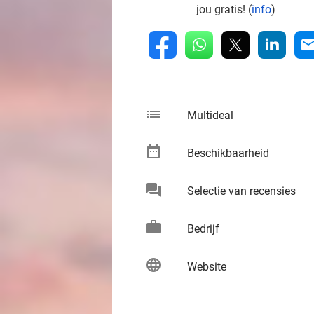
jou gratis! (
info
)
whatsapp
linkedin
fb
mai
list
keybo
Multideal
date_range
keybo
Beschikbaarheid
chat
keybo
Selectie van recensies
work
keybo
Bedrijf
language
keybo
Website