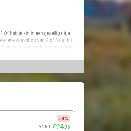
? Of heb je zin in een gezellig uitje
reatieve workshop van 2 of 3 uur bij
eeld keuze uit een workshop schilderen
p glas of porselein. Jij hebt vrije
andschap, portret of gewoon wat er in
rdere kunstwerken maken? Kies dan
en aan de slag!
le technieken uitlegt die je nodig
ij te gebruiken. Tijdens de
e en wat lekkers. Na afloop neem je
54%
€24
€54
,50
,95