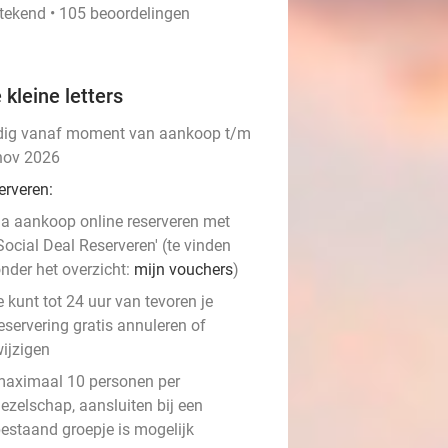
stekend • 105 beoordelingen
 kleine letters
dig vanaf moment van aankoop t/m
nov 2026
erveren:
a aankoop online reserveren met
Social Deal Reserveren' (te vinden
nder het overzicht:
mijn vouchers
)
e kunt tot 24 uur van tevoren je
eservering gratis annuleren of
ijzigen
aximaal 10 personen per
ezelschap, aansluiten bij een
estaand groepje is mogelijk