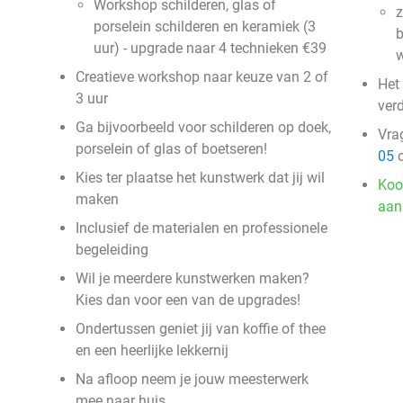
Workshop schilderen, glas of
z
porselein schilderen en keramiek (3
b
uur) - upgrade naar 4 technieken €39
w
Creatieve workshop naar keuze van 2 of
Het 
3 uur
verd
Ga bijvoorbeeld voor schilderen op doek,
Vra
porselein of glas of boetseren!
05
o
Kies ter plaatse het kunstwerk dat jij wil
Koo
maken
aan
Inclusief de materialen en professionele
begeleiding
Wil je meerdere kunstwerken maken?
Kies dan voor een van de upgrades!
Ondertussen geniet jij van koffie of thee
en een heerlijke lekkernij
Na afloop neem je jouw meesterwerk
mee naar huis