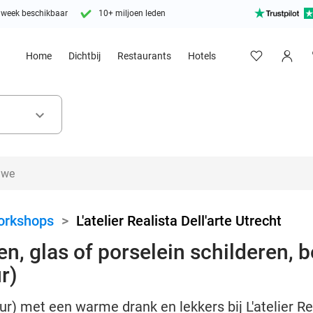
 week beschikbaar
10+ miljoen leden
Home
Dichtbij
Restaurants
Hotels
keyboard_arrow_down
orkshops
>
L'atelier Realista Dell'arte Utrecht
n, glas of porselein schilderen, 
r)
r) met een warme drank en lekkers bij L'atelier Real