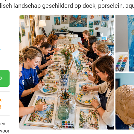
llisch landschap geschilderd op doek, porselein, aq
:
gate_next
e
!
den.
 voor