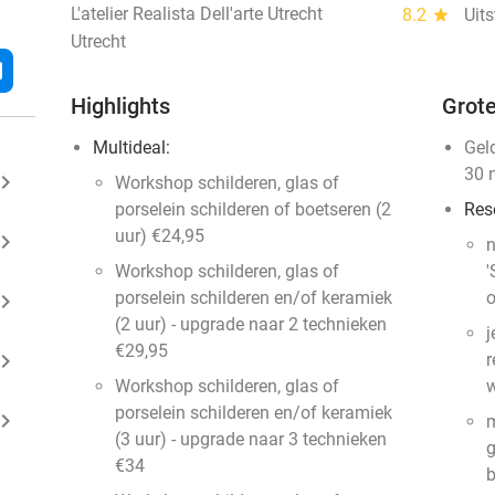
L'atelier Realista Dell'arte Utrecht
8.2
star
Uit
Utrecht
l
Highlights
Grote
Multideal:
Gel
30 
ard_arrow_right
Workshop schilderen, glas of
porselein schilderen of boetseren (2
Res
uur) €24,95
ard_arrow_right
n
Workshop schilderen, glas of
'
porselein schilderen en/of keramiek
o
ard_arrow_right
(2 uur) - upgrade naar 2 technieken
j
€29,95
ard_arrow_right
r
Workshop schilderen, glas of
w
porselein schilderen en/of keramiek
ard_arrow_right
m
(3 uur) - upgrade naar 3 technieken
g
€34
b