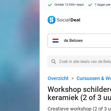
Ontdek 15.000+ deals
7 dagen per
de Betuwe
Overzicht
>
Cursussen & W
Workshop schildere
keramiek (2 of 3 uu
Creatieve workshop (2 of 3 uu