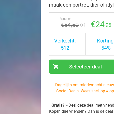
maak een portret, dier of idy
Regulier
€24
€54
,50
,95
Verkocht:
Korting
512
54%
shopping_cart
Selecteer deal
navi
Dagelijks om middernacht nieuw
Social Deals. Wees snel, op = op
Gratis?!
- Deel deze deal met vrien
Kopen drie vrienden? Dan is de deal