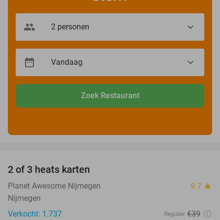
Zoek Restaurant
favorite_border
2 of 3 heats karten
29%
Planet Awesome Nijmegen
9.7
star
Nijmegen
Verkocht: 1.737
€39
Regulier