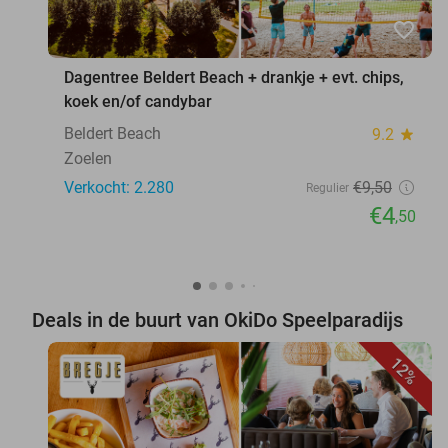
favorite_border
Dagentree Beldert Beach + drankje + evt. chips,
koek en/of candybar
Beldert Beach
9.2
star
Zoelen
Verkocht: 2.280
€9
,50
Regulier
€4
,50
Deals in de buurt van OkiDo Speelparadijs
12%