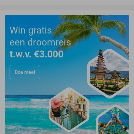
Win gratis
een droomreis
t.w.v. €3.000
Doe mee!