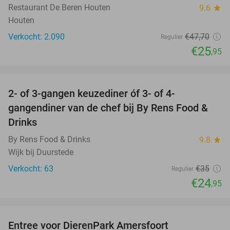
Restaurant De Beren Houten
9.6
star
Houten
Verkocht: 2.090
€47
,70
Regulier
€25
,95
favorite_border
2- of 3-gangen keuzediner óf 3- of 4-
29%
gangendiner van de chef bij By Rens Food &
Drinks
By Rens Food & Drinks
9.8
star
Wijk bij Duurstede
Verkocht: 63
€35
Regulier
€24
,95
favorite_border
Entree voor DierenPark Amersfoort
24%