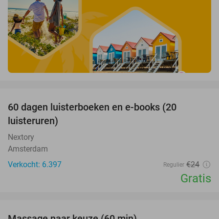
favorite_border
100%
60 dagen luisterboeken en e-books (20
luisteruren)
Nextory
Amsterdam
Verkocht: 6.397
€24
Regulier
Gratis
favorite_border
Massage naar keuze (60 min)