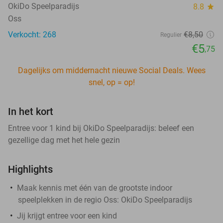
OkiDo Speelparadijs
8.8
star
Oss
Verkocht: 268
€8
,50
Regulier
€5
,75
Dagelijks om middernacht nieuwe Social Deals. Wees
snel, op = op!
In het kort
Entree voor 1 kind bij OkiDo Speelparadijs: beleef een
gezellige dag met het hele gezin
Highlights
Maak kennis met één van de grootste indoor
speelplekken in de regio Oss: OkiDo Speelparadijs
Jij krijgt entree voor een kind