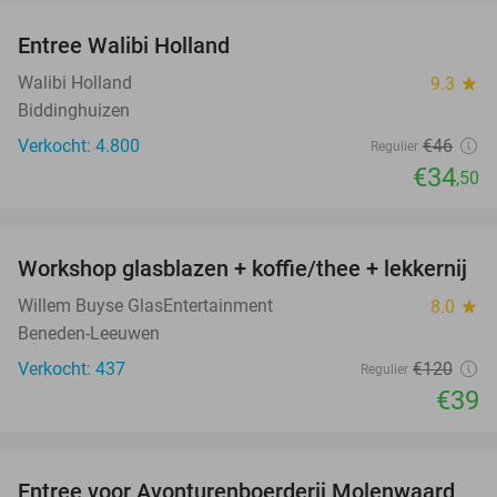
Entree Walibi Holland
25%
Walibi Holland
9.3
star
Biddinghuizen
Verkocht: 4.800
€46
Regulier
€34
,50
favorite_border
Workshop glasblazen + koffie/thee + lekkernij
68%
Willem Buyse GlasEntertainment
8.0
star
Beneden-Leeuwen
Verkocht: 437
€120
Regulier
€39
favorite_border
Entree voor Avonturenboerderij Molenwaard