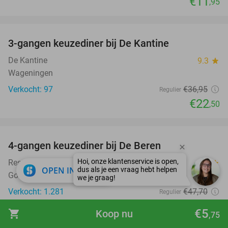
€11
,95
favorite_border
3-gangen keuzediner bij De Kantine
39%
De Kantine
9.3
star
Wageningen
Verkocht: 97
€36
,95
Regulier
€22
,50
favorite_border
4-gangen keuzediner bij De Beren
46%
Restaurant De Beren Gorinchem
9.5
star
close
OPEN IN APP
Gorinchem
Verkocht: 1.281
€47
,70
Regulier
€25
,95
€5
shopping_cart
Koop nu
,75