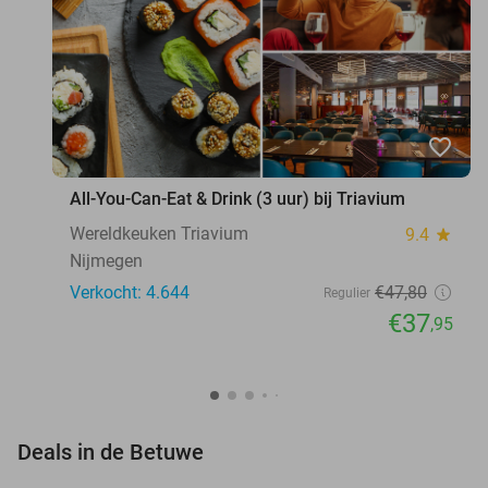
favorite_border
All-You-Can-Eat & Drink (3 uur) bij Triavium
Wereldkeuken Triavium
9.4
star
Nijmegen
Verkocht: 4.644
€47
,80
Regulier
€37
,95
favorite_border
Deals in de Betuwe