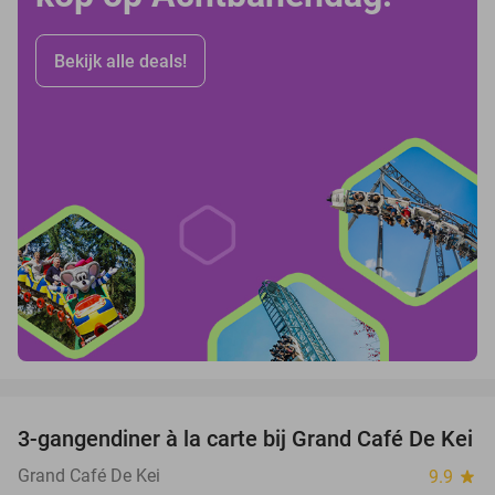
Bekijk alle deals!
favorite_border
3-gangendiner à la carte bij Grand Café De Kei
21%
Grand Café De Kei
9.9
star