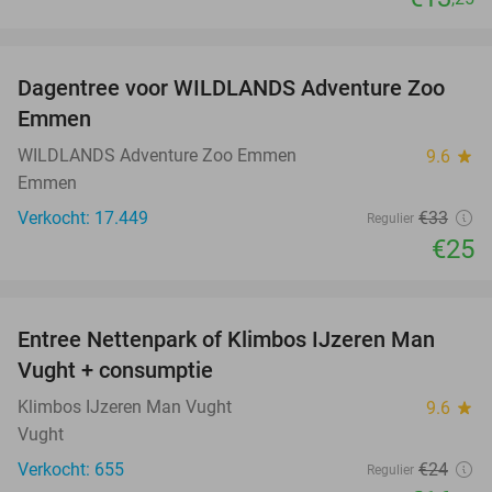
favorite_border
Dagentree voor WILDLANDS Adventure Zoo
24%
Emmen
WILDLANDS Adventure Zoo Emmen
9.6
star
Emmen
Verkocht: 17.449
€33
Regulier
€25
favorite_border
Entree Nettenpark of Klimbos IJzeren Man
29%
Vught + consumptie
Klimbos IJzeren Man Vught
9.6
star
Vught
Verkocht: 655
€24
Regulier