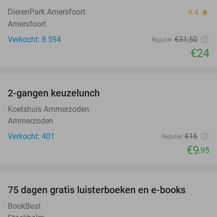
DierenPark Amersfoort
9.4
star
Amersfoort
Verkocht: 8.594
€31
,50
Regulier
€24
favorite_border
2-gangen keuzelunch
38%
Koetshuis Ammerzoden
Ammerzoden
Verkocht: 401
€16
Regulier
€9
,95
favorite_border
100%
75 dagen gratis luisterboeken en e-books
BookBeat