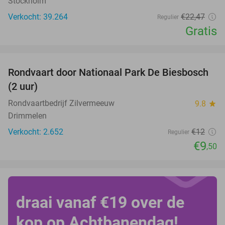
Stockholm
Verkocht: 39.264
€22
,47
Regulier
Gratis
favorite_border
Rondvaart door Nationaal Park De Biesbosch
21%
(2 uur)
Rondvaartbedrijf Zilvermeeuw
9.8
star
Drimmelen
Verkocht: 2.652
€12
Regulier
€9
,50
draai vanaf €19 over de
kop op Achtbanendag!