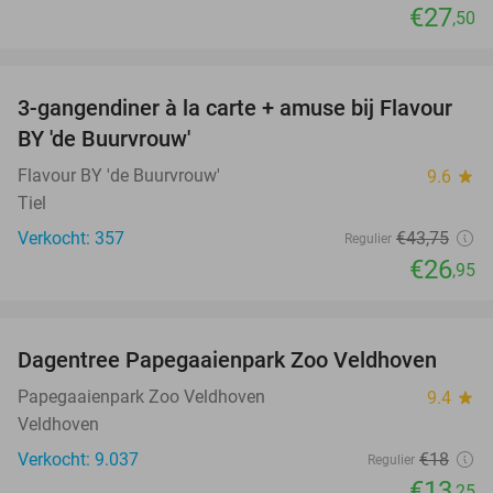
€27
,50
favorite_border
3-gangendiner à la carte + amuse bij Flavour
38%
BY 'de Buurvrouw'
Flavour BY 'de Buurvrouw'
9.6
star
Tiel
Verkocht: 357
€43
,75
Regulier
€26
,95
favorite_border
Dagentree Papegaaienpark Zoo Veldhoven
26%
Papegaaienpark Zoo Veldhoven
9.4
star
Veldhoven
Verkocht: 9.037
€18
Regulier
€13
,25