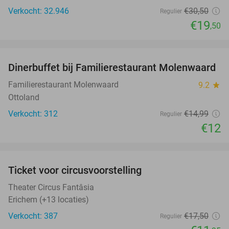
Verkocht: 32.946
€30
,50
Regulier
€19
,50
favorite_border
Dinerbuffet bij Familierestaurant Molenwaard
20%
Familierestaurant Molenwaard
9.2
star
Ottoland
Verkocht: 312
€14
,99
Regulier
€12
favorite_border
Ticket voor circusvoorstelling
32%
Theater Circus Fantâsia
Erichem (+13 locaties)
Verkocht: 387
€17
,50
Regulier