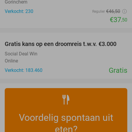
Gorinchem
Verkocht: 230
€46
,50
Regulier
€37
,50
favorite_border
Gratis kans op een droomreis t.w.v. €3.000
Social Deal Win
Online
Gratis
Verkocht: 183.460
Voordelig spontaan uit
eten?