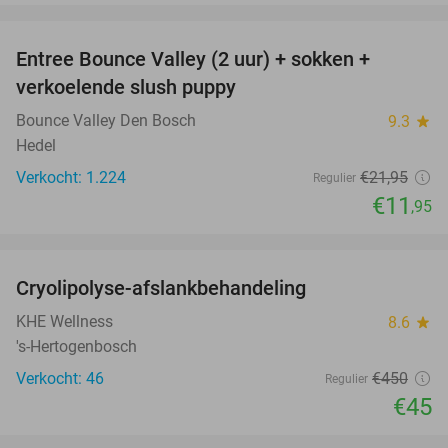
favorite_border
Entree Bounce Valley (2 uur) + sokken +
46%
verkoelende slush puppy
Bounce Valley Den Bosch
9.3
star
Hedel
Verkocht: 1.224
€21
,95
Regulier
€11
,95
favorite_border
Cryolipolyse-afslankbehandeling
90%
KHE Wellness
8.6
star
's-Hertogenbosch
Verkocht: 46
€450
Regulier
€45
favorite_border