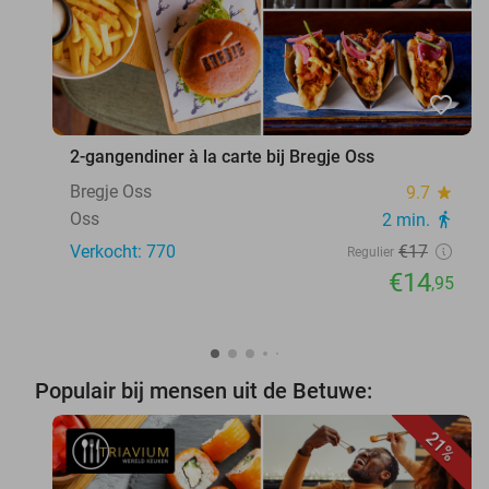
favorite_border
2-gangendiner à la carte bij Bregje Oss
Bregje Oss
9.7
star
Oss
2 min.
directions_walk
Verkocht: 770
€17
Regulier
€14
,95
Populair bij mensen uit de Betuwe:
21%