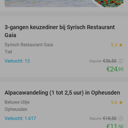
favorite_border
3-gangen keuzediner bij Syrisch Restaurant
32%
Gaia
Syrisch Restaurant Gaia
9.3
star
Tiel
Verkocht: 13
€36
,50
Regulier
€24
,95
favorite_border
Alpacawandeling (1 tot 2,5 uur) in Opheusden
38%
Betuwe Uitje
9.6
star
Opheusden
Verkocht: 1.617
€18
,50
Regulier
€11
,50