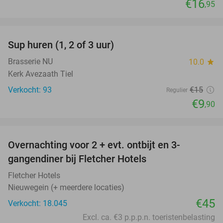
€16
,95
favorite_border
Sup huren (1, 2 of 3 uur)
34%
Brasserie NU
10.0
star
Kerk Avezaath Tiel
Verkocht: 93
€15
Regulier
€9
,90
favorite_border
Overnachting voor 2 + evt. ontbijt en 3-
gangendiner bij Fletcher Hotels
Fletcher Hotels
Nieuwegein (+ meerdere locaties)
€45
Verkocht: 18.045
Excl. ca. €3 p.p.p.n. toeristenbelasting