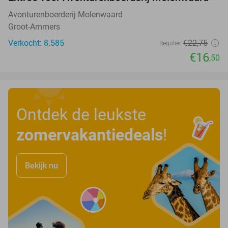
27%
Avonturenboerderij Molenwaard
Groot-Ammers
Verkocht: 8.585
€22
,75
Regulier
€16
,50
Ontdek de leukste
zomervakantiedeals
!
Bekijk nu