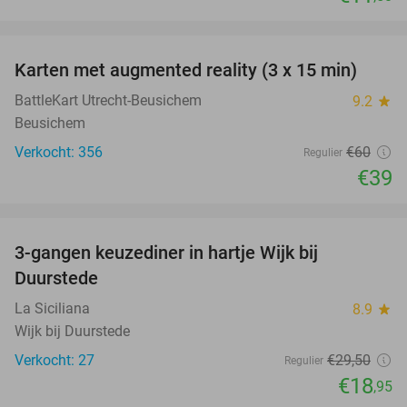
favorite_border
Karten met augmented reality (3 x 15 min)
35%
BattleKart Utrecht-Beusichem
9.2
star
Beusichem
Verkocht: 356
€60
Regulier
€39
favorite_border
3-gangen keuzediner in hartje Wijk bij
36%
Duurstede
La Siciliana
8.9
star
Wijk bij Duurstede
Verkocht: 27
€29
,50
Regulier
€18
,95