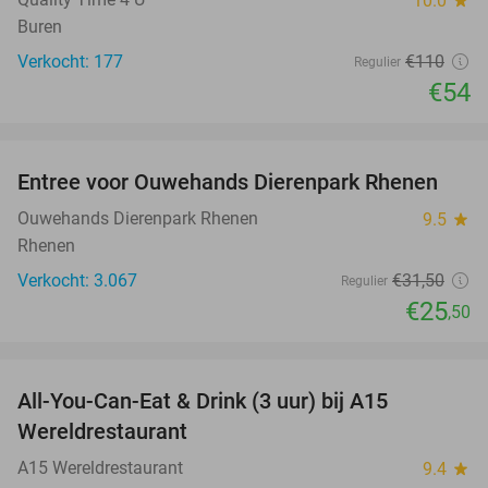
10.0
Buren
Verkocht: 177
€110
Regulier
€54
favorite_border
Entree voor Ouwehands Dierenpark Rhenen
19%
Ouwehands Dierenpark Rhenen
9.5
star
Rhenen
Verkocht: 3.067
€31
,50
Regulier
€25
,50
favorite_border
All-You-Can-Eat & Drink (3 uur) bij A15
19%
Wereldrestaurant
A15 Wereldrestaurant
9.4
star