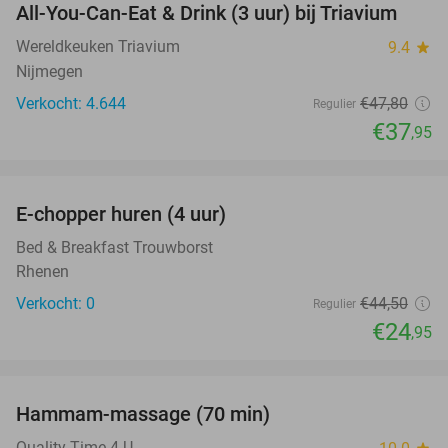
All-You-Can-Eat & Drink (3 uur) bij Triavium
21%
Wereldkeuken Triavium
9.4
star
Nijmegen
Verkocht: 4.644
€47
,80
Regulier
€37
,95
favorite_border
E-chopper huren (4 uur)
44%
NEW
TODAY
Bed & Breakfast Trouwborst
Rhenen
Verkocht: 0
€44
,50
Regulier
€24
,95
favorite_border
Hammam-massage (70 min)
51%
Quality Time 4 U
star