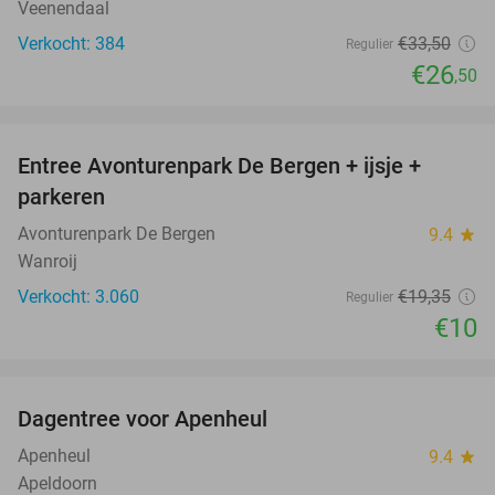
Veenendaal
Verkocht: 384
€33
,50
Regulier
€26
,50
favorite_border
Entree Avonturenpark De Bergen + ijsje +
48%
parkeren
Avonturenpark De Bergen
9.4
star
Wanroij
Verkocht: 3.060
€19
,35
Regulier
€10
favorite_border
Dagentree voor Apenheul
36%
Apenheul
9.4
star
Apeldoorn