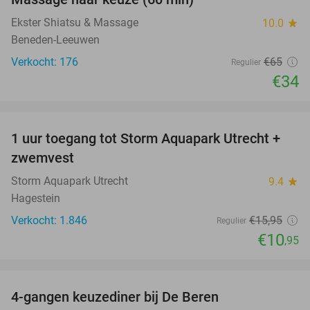
48%
Ekster Shiatsu & Massage
10.0
star
Beneden-Leeuwen
Verkocht: 176
€65
Regulier
€34
favorite_border
1 uur toegang tot Storm Aquapark Utrecht +
31%
zwemvest
Storm Aquapark Utrecht
9.4
star
Hagestein
Verkocht: 1.846
€15
,95
Regulier
€10
,95
favorite_border
4-gangen keuzediner bij De Beren
46%