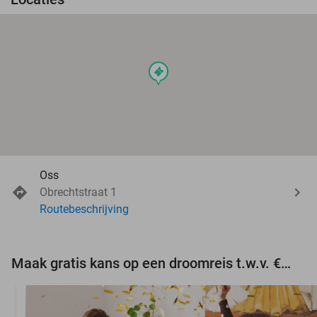
events
Oss
Obrechtstraat 1
Routebeschrijving
Maak gratis kans op een droomreis t.w.v. €3.000!