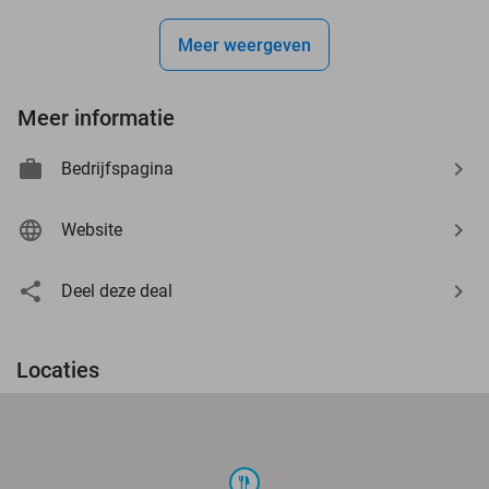
Meer weergeven
Meer informatie
Bedrijfspagina
Website
Deel deze deal
Locaties
food