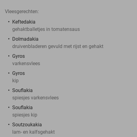
Vleesgerechten:
Keftedakia
gehaktballetjes in tomatensaus
Dolmadakia
druivenbladeren gevuld met rijst en gehakt
Gyros
varkensvlees
Gyros
kip
Souflakia
spiesjes varkensvlees
Souflakia
spiesjes kip
Soutzoukakia
lam- en kalfsgehakt