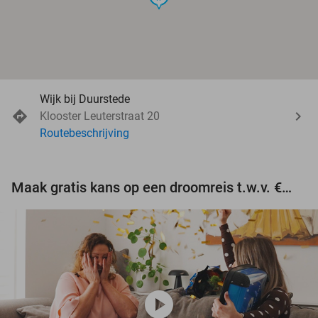
Wijk bij Duurstede
Klooster Leuterstraat 20
Routebeschrijving
Maak gratis kans op een droomreis t.w.v. €3.000!
play_circle