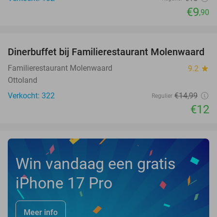
€9
,90
favorite_border
Dinerbuffet bij Familierestaurant Molenwaard
20%
Familierestaurant Molenwaard
9.2
star
Ottoland
Verkocht: 322
€14
,99
Regulier
€12
Win vandaag een gratis
iPhone 17 Pro
Meer info