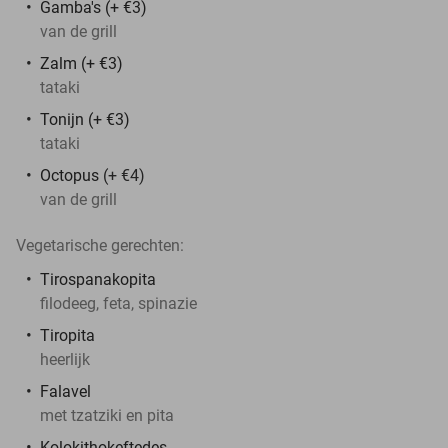
Gamba's (+ €3)
van de grill
Zalm (+ €3)
tataki
Tonijn (+ €3)
tataki
Octopus
(+ €4)
van de grill
Vegetarische gerechten:
Tirospanakopita
filodeeg, feta, spinazie
Tiropita
heerlijk
Falavel
met tzatziki en pita
Kolokithokeftedes