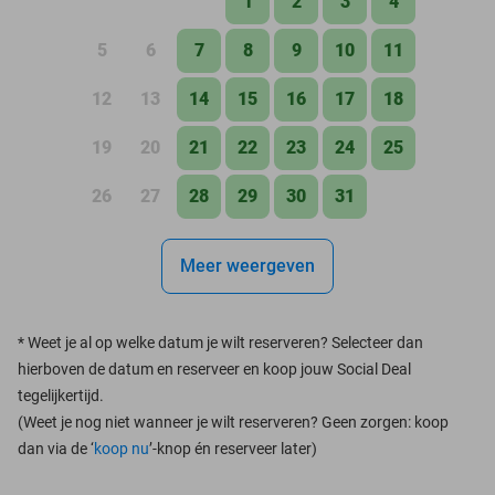
1
2
3
4
5
6
7
8
9
10
11
12
13
14
15
16
17
18
19
20
21
22
23
24
25
26
27
28
29
30
31
Meer weergeven
*
Weet je al op welke datum je wilt reserveren? Selecteer dan
hierboven de datum en reserveer en koop jouw Social Deal
tegelijkertijd.
(Weet je nog niet wanneer je wilt reserveren? Geen zorgen: koop
dan via de ‘
koop nu
’-knop én reserveer later)