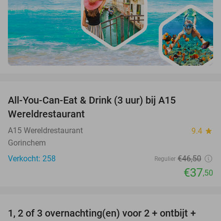
favorite_border
All-You-Can-Eat & Drink (3 uur) bij A15
19%
Wereldrestaurant
A15 Wereldrestaurant
9.4
star
Gorinchem
Verkocht: 258
€46
,50
Regulier
€37
,50
favorite_border
1, 2 of 3 overnachting(en) voor 2 + ontbijt +
32%
NEW