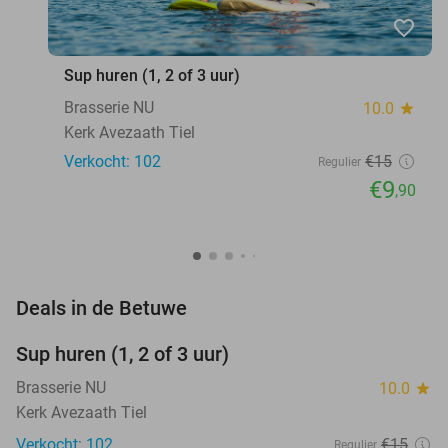
favorite_border
Sup huren (1, 2 of 3 uur)
Brasserie NU
10.0
star
Kerk Avezaath Tiel
Verkocht: 102
€15
Regulier
€9
,90
favorite_border
Deals in de Betuwe
Sup huren (1, 2 of 3 uur)
34%
Brasserie NU
10.0
star
Kerk Avezaath Tiel
Verkocht: 102
€15
Regulier