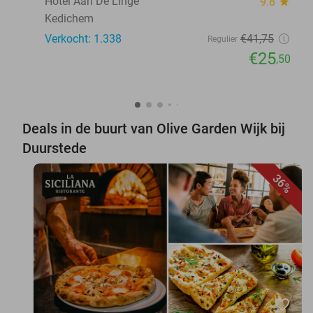
Hotel Aan De Linge
9.8
star
Kedichem
Verkocht: 1.338
€41
,75
Regulier
€25
,50
Deals in de buurt van Olive Garden Wijk bij
Duurstede
36%
favorite_border