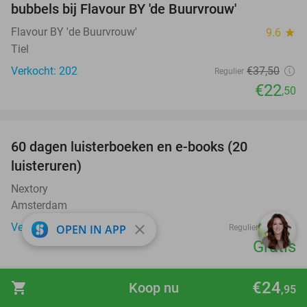
bubbels bij Flavour BY 'de Buurvrouw'
Flavour BY 'de Buurvrouw'
9.6
star
Tiel
Verkocht: 202
€37
,50
Regulier
€22
,50
favorite_border
100%
60 dagen luisterboeken en e-books (20
luisteruren)
Nextory
Amsterdam
Verkocht: 6.459
€24
close
OPEN IN APP
Regulier
Gratis
€24
shopping_cart
Koop nu
,95