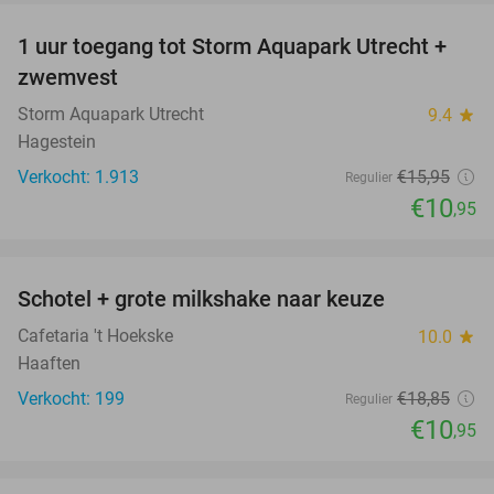
1 uur toegang tot Storm Aquapark Utrecht +
31%
zwemvest
Storm Aquapark Utrecht
9.4
star
Hagestein
Verkocht: 1.913
€15
,95
Regulier
€10
,95
favorite_border
Schotel + grote milkshake naar keuze
42%
Cafetaria 't Hoekske
10.0
star
Haaften
Verkocht: 199
€18
,85
Regulier
€10
,95
favorite_border