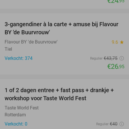
€24
,95
favorite_border
3-gangendiner à la carte + amuse bij Flavour
38%
BY 'de Buurvrouw'
Flavour BY 'de Buurvrouw'
9.6
star
Tiel
Verkocht: 374
€43
,75
Regulier
€26
,95
favorite_border
1 of 2 dagen entree + fast pass + drankje +
56%
NEW
workshop voor Taste World Fest
TODAY
Taste World Fest
Rotterdam
Verkocht: 0
€40
Regulier