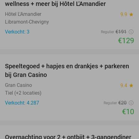
wellness + meer bij Hôtel L'Amandier
TODAY
Hôtel L'Amandier
9.9
star
Libramont-Chevigny
Verkocht: 3
€191
Regulier
€129
favorite_border
Speeltegoed + hapjes en drankjes + parkeren
50%
bij Gran Casino
Gran Casino
9.4
star
Tiel (+2 locaties)
Verkocht: 4.287
€20
Regulier
€10
favorite_border
Overnachting voor 2 + ontbijt + 3-gangendiner