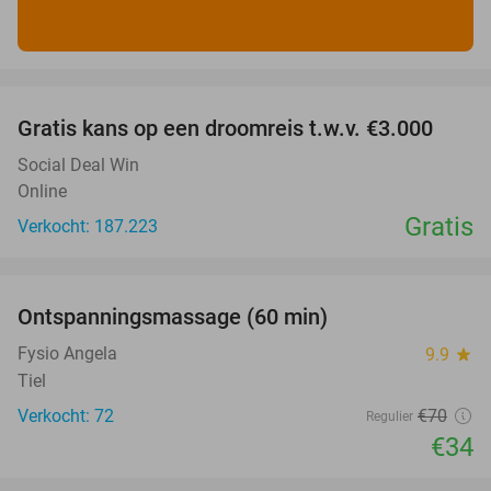
favorite_border
Gratis kans op een droomreis t.w.v. €3.000
Social Deal Win
Online
Gratis
Verkocht: 187.223
favorite_border
Ontspanningsmassage (60 min)
51%
Fysio Angela
9.9
star
Tiel
Verkocht: 72
€70
Regulier
€34
favorite_border