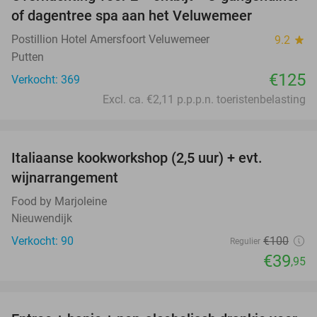
of dagentree spa aan het Veluwemeer
Postillion Hotel Amersfoort Veluwemeer
9.2
star
Putten
€125
Verkocht: 369
Excl. ca. €2,11 p.p.p.n. toeristenbelasting
favorite_border
Italiaanse kookworkshop (2,5 uur) + evt.
60%
wijnarrangement
Food by Marjoleine
Nieuwendijk
Verkocht: 90
€100
Regulier
€39
,95
favorite_border