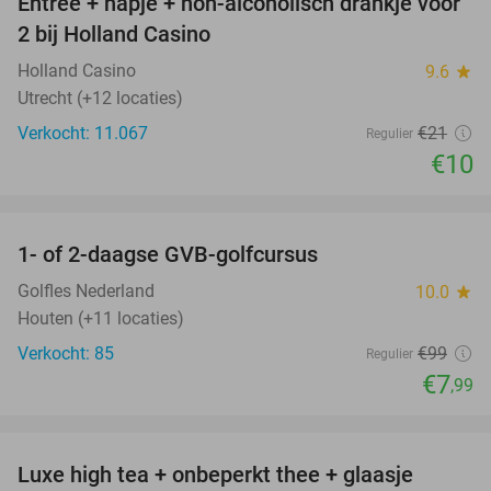
Entree + hapje + non-alcoholisch drankje voor
52%
2 bij Holland Casino
Holland Casino
9.6
star
Utrecht (+12 locaties)
Verkocht: 11.067
€21
Regulier
€10
favorite_border
1- of 2-daagse GVB-golfcursus
92%
Golfles Nederland
10.0
star
Houten (+11 locaties)
Verkocht: 85
€99
Regulier
€7
,99
favorite_border
Luxe high tea + onbeperkt thee + glaasje
40%