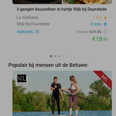
3-gangen keuzediner in hartje Wijk bij Duurstede
La Siciliana
9.1
star
Wijk bij Duurstede
0 min.
directions_walk
Verkocht: 33
€29
,50
Regulier
€18
,95
Populair bij mensen uit de Betuwe:
34%