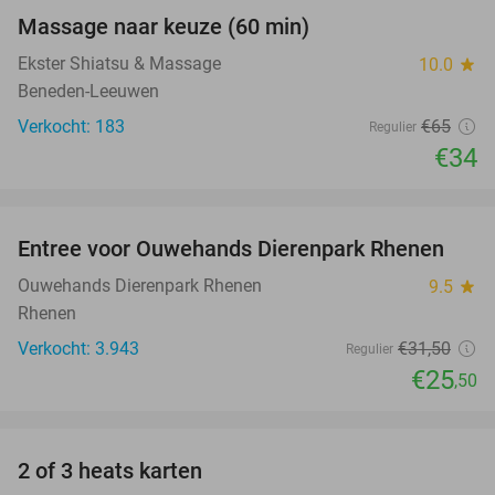
Massage naar keuze (60 min)
48%
Ekster Shiatsu & Massage
10.0
star
Beneden-Leeuwen
Verkocht: 183
€65
Regulier
€34
favorite_border
Entree voor Ouwehands Dierenpark Rhenen
19%
Ouwehands Dierenpark Rhenen
9.5
star
Rhenen
Verkocht: 3.943
€31
,50
Regulier
€25
,50
favorite_border
2 of 3 heats karten
29%