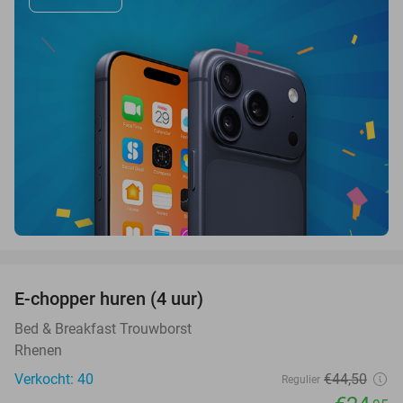
favorite_border
E-chopper huren (4 uur)
44%
Bed & Breakfast Trouwborst
Rhenen
Verkocht: 40
€44
,50
Regulier