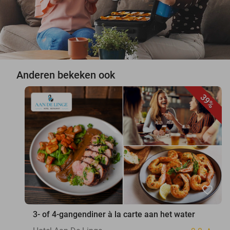
Anderen bekeken ook
39%
favorite_border
3- of 4-gangendiner à la carte aan het water