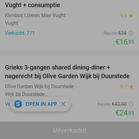
Vught + consumptie
Klimbos IJzeren Man Vught
9.6
star
Vught
Verkocht: 771
€24
Regulier
€16
,95
favorite_border
Grieks 3-gangen shared dining-diner +
42%
nagerecht bij Olive Garden Wijk bij Duurstede
Olive Garden Wijk bij Duurstede
9.7
star
Wijk bij Duurstede
close
OPEN IN APP
Verkocht: 95
€43
,30
Regulier
€24
,95
favorite_border
Uitverkocht!
Italiaanse kookworkshop (2,5 uur) + evt.