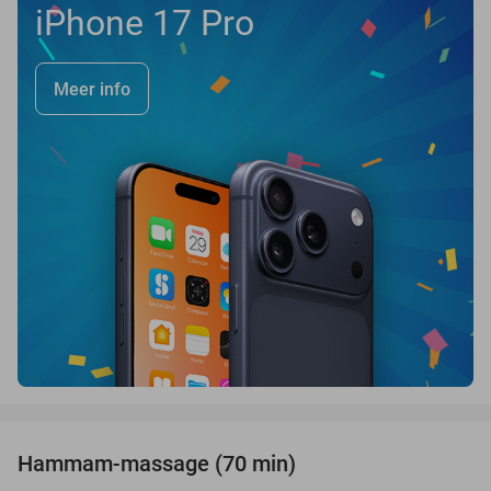
iPhone 17 Pro
Meer info
favorite_border
Hammam-massage (70 min)
51%
SOLD