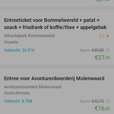
favorite_border
Entreeticket voor Bommelwereld + patat +
23%
snack + frisdrank of koffie/thee + appelgebak
Attractiepark Bommelwereld
9.5
star
Groenlo
Verkocht: 34.516
€35
,50
Regulier
€27
,50
favorite_border
Entree voor Avonturenboerderij Molenwaard
27%
Avonturenboerderij Molenwaard
Groot-Ammers
Verkocht: 8.768
€22
,75
Regulier
€16
,50