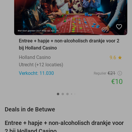
favorite_border
Entree + hapje + non-alcoholisch drankje voor 2
bij Holland Casino
Holland Casino
9.6
star
Utrecht (+12 locaties)
Verkocht: 11.030
€21
Regulier
€10
favorite_border
Deals in de Betuwe
Entree + hapje + non-alcoholisch drankje voor
52%
2 bij Holland Casino