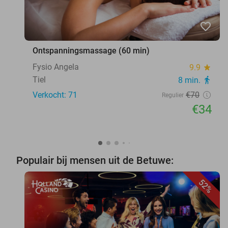
favorite_border
Ontspanningsmassage (60 min)
Fysio Angela
9.9
star
Tiel
8 min.
directions_walk
Verkocht: 71
€70
Regulier
€34
Populair bij mensen uit de Betuwe:
52%