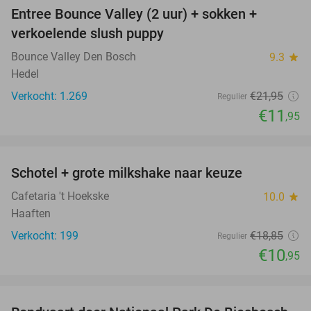
Entree Bounce Valley (2 uur) + sokken +
46%
verkoelende slush puppy
Bounce Valley Den Bosch
9.3
star
Hedel
Verkocht: 1.269
€21
,95
Regulier
€11
,95
favorite_border
Schotel + grote milkshake naar keuze
42%
Cafetaria 't Hoekske
10.0
star
Haaften
Verkocht: 199
€18
,85
Regulier
€10
,95
favorite_border