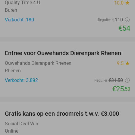
OUT
Quality Time 4 U
10.0
star
Buren
Verkocht: 180
€110
Regulier
€54
favorite_border
Entree voor Ouwehands Dierenpark Rhenen
19%
Ouwehands Dierenpark Rhenen
9.5
star
Rhenen
Verkocht: 3.892
€31
,50
Regulier
€25
,50
favorite_border
Gratis kans op een droomreis t.w.v. €3.000
Social Deal Win
Online