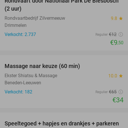
Rondvaart door Nationaal Park De Biesbosch
21%
(2 uur)
Rondvaartbedrijf Zilvermeeuw
9.8
star
Drimmelen
Verkocht: 2.737
€12
Regulier
€9
,50
favorite_border
Massage naar keuze (60 min)
48%
Ekster Shiatsu & Massage
10.0
star
Beneden-Leeuwen
Verkocht: 182
€65
Regulier
€34
favorite_border
Speeltegoed + hapjes en drankjes + parkeren
50%