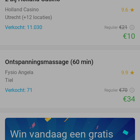
Holland Casino
9.6
star
Utrecht (+12 locaties)
Verkocht: 11.030
€21
Regulier
€10
favorite_border
Ontspanningsmassage (60 min)
51%
Fysio Angela
9.9
star
Tiel
Verkocht: 71
€70
Regulier
€34
Win vandaag een gratis