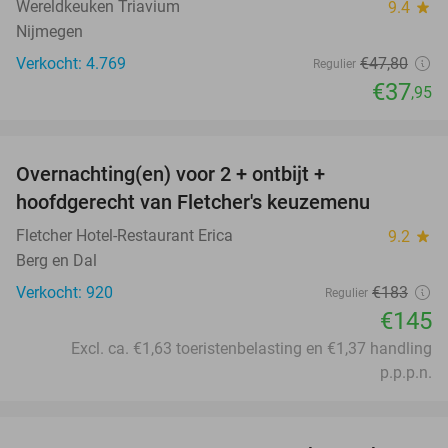
Wereldkeuken Triavium
9.4
star
Nijmegen
Verkocht: 4.769
€47
,80
Regulier
€37
,95
favorite_border
Overnachting(en) voor 2 + ontbijt +
21%
hoofdgerecht van Fletcher's keuzemenu
Fletcher Hotel-Restaurant Erica
9.2
star
Berg en Dal
Verkocht: 920
€183
Regulier
€145
Excl. ca. €1,63 toeristenbelasting en €1,37 handling
p.p.p.n.
favorite_border