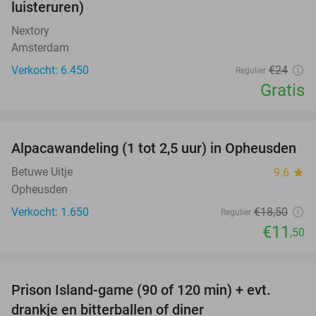
luisteruren)
Nextory
Amsterdam
Verkocht: 6.450
€24
Regulier
Gratis
favorite_border
Alpacawandeling (1 tot 2,5 uur) in Opheusden
38%
Betuwe Uitje
9.6
star
Opheusden
Verkocht: 1.650
€18
,50
Regulier
€11
,50
favorite_border
Prison Island-game (90 of 120 min) + evt.
33%
drankje en bitterballen of diner