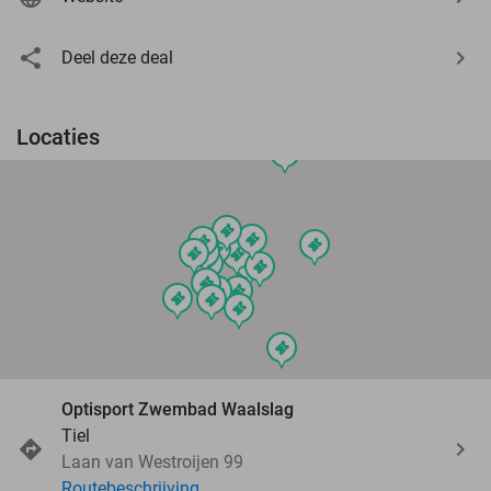
Deel deze deal
Locaties
events
events
events
events
events
events
events
events
events
events
events
events
events
events
events
events
events
events
events
Optisport Zwembad Waalslag
Tiel
Laan van Westroijen 99
Routebeschrijving