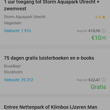
1 uur toegang tot Storm Aquapark Utrecht +
31%
zwemvest
Storm Aquapark Utrecht
9.4
star
Hagestein
Verkocht: 1.910
€15
,95
Regulier
€10
,95
favorite_border
100%
75 dagen gratis luisterboeken en e-books
BookBeat
Stockholm
Verkocht: 39.312
€22
,47
Regulier
Gratis
favorite_border
Entree Nettenpark of Klimbos IJzeren Man
29%