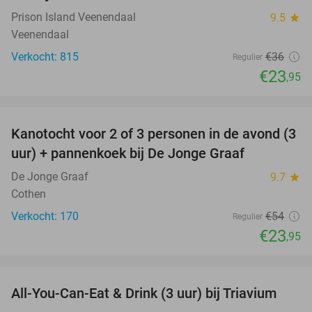
Prison Island Veenendaal
9.5
star
Veenendaal
Verkocht: 815
€36
Regulier
€23
,95
favorite_border
Kanotocht voor 2 of 3 personen in de avond (3
56%
uur) + pannenkoek bij De Jonge Graaf
De Jonge Graaf
9.7
star
Cothen
Verkocht: 170
€54
Regulier
€23
,95
favorite_border
All-You-Can-Eat & Drink (3 uur) bij Triavium
21%