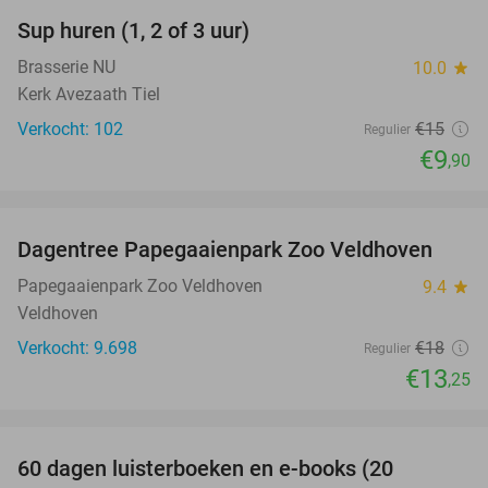
Sup huren (1, 2 of 3 uur)
34%
Brasserie NU
10.0
star
Kerk Avezaath Tiel
Verkocht: 102
€15
Regulier
€9
,90
favorite_border
Dagentree Papegaaienpark Zoo Veldhoven
26%
Papegaaienpark Zoo Veldhoven
9.4
star
Veldhoven
Verkocht: 9.698
€18
Regulier
€13
,25
favorite_border
100%
60 dagen luisterboeken en e-books (20