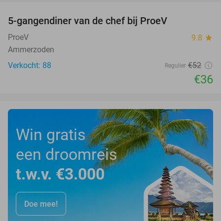
5-gangendiner van de chef bij ProeV
31%
ProeV
9.8
star
Ammerzoden
Verkocht: 88
€52
Regulier
€36
Win gratis
een droomreis
t.w.v. €3.000
Doe mee!