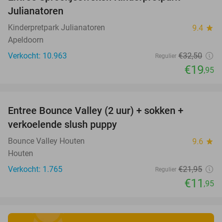
39%
Julianatoren
Kinderpretpark Julianatoren
9.4
star
Apeldoorn
Verkocht: 10.963
€32
,50
Regulier
€19
,95
favorite_border
Entree Bounce Valley (2 uur) + sokken +
46%
verkoelende slush puppy
Bounce Valley Houten
9.6
star
Houten
Verkocht: 1.765
€21
,95
Regulier
€11
,95