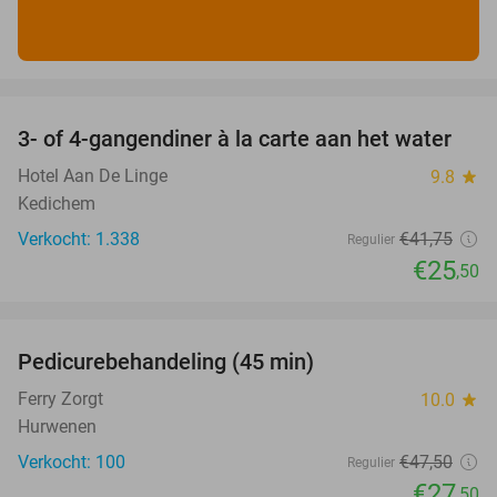
favorite_border
3- of 4-gangendiner à la carte aan het water
39%
Hotel Aan De Linge
9.8
star
Kedichem
Verkocht: 1.338
€41
,75
Regulier
€25
,50
favorite_border
Pedicurebehandeling (45 min)
42%
SOLD
OUT
Ferry Zorgt
10.0
star
Hurwenen
Verkocht: 100
€47
,50
Regulier
€27
,50