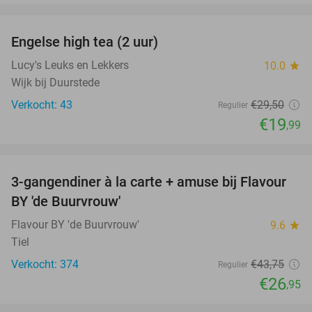
favorite_border
Engelse high tea (2 uur)
32%
Lucy's Leuks en Lekkers
10.0
star
Wijk bij Duurstede
Verkocht: 43
€29
,50
Regulier
€19
,99
favorite_border
3-gangendiner à la carte + amuse bij Flavour
38%
BY 'de Buurvrouw'
Flavour BY 'de Buurvrouw'
9.6
star
Tiel
Verkocht: 374
€43
,75
Regulier
€26
,95
favorite_border