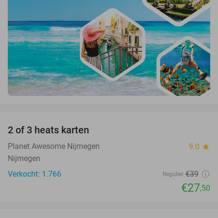
favorite_border
2 of 3 heats karten
29%
Planet Awesome Nijmegen
9.0
star
Nijmegen
Verkocht: 1.766
€39
Regulier
€27
,50
favorite_border