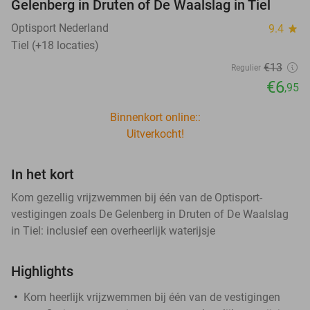
Gelenberg in Druten of De Waalslag in Tiel
Optisport Nederland
9.4
star
Tiel (+18 locaties)
€13
Regulier
€6
,95
Binnenkort online::
Uitverkocht!
In het kort
Kom gezellig vrijzwemmen bij één van de Optisport-
vestigingen zoals De Gelenberg in Druten of De Waalslag
in Tiel: inclusief een overheerlijk waterijsje
Highlights
Kom heerlijk vrijzwemmen bij één van de vestigingen