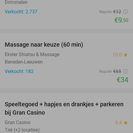
Drimmelen
Verkocht: 2.737
€12
Regulier
€9
,50
favorite_border
Massage naar keuze (60 min)
48%
Ekster Shiatsu & Massage
10.0
star
Beneden-Leeuwen
Verkocht: 182
€65
Regulier
€34
favorite_border
Speeltegoed + hapjes en drankjes + parkeren
50%
bij Gran Casino
Gran Casino
9.4
star
Tiel (+2 locaties)