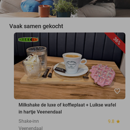
Vaak samen gekocht
36%
favorite_border
Milkshake de luxe of koffieplaat + Luikse wafel
in hartje Veenendaal
Shake-inn
9.8
star
Veenendaal