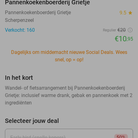
Pannenkoekenboerderij Grietje
Pannenkoekenboerderij Grietje
9.5
star
Scherpenzeel
Verkocht: 160
€20
Regulier
€10
,95
Dagelijks om middernacht nieuwe Social Deals. Wees
snel, op = op!
In het kort
Wandel- of fietsarrangement bij Pannenkoekenboerderij
Grietje: inclusief warme drank, gebak en pannenkoek met 2
ingrediënten
Selecteer jouw deal
Early bird (snelle kopers)
50%