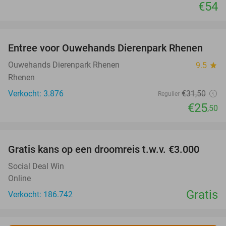
€54
favorite_border
Entree voor Ouwehands Dierenpark Rhenen
19%
Ouwehands Dierenpark Rhenen
9.5
star
Rhenen
Verkocht: 3.876
€31
,50
Regulier
€25
,50
favorite_border
Gratis kans op een droomreis t.w.v. €3.000
Social Deal Win
Online
Gratis
Verkocht: 186.742