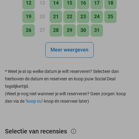
12
13
14
15
16
17
18
19
20
21
22
23
24
25
26
27
28
29
30
31
Meer weergeven
*
Weet je al op welke datum je wilt reserveren? Selecteer dan
hierboven de datum en reserveer en koop jouw Social Deal
tegelijkertijd.
(Weet je nog niet wanneer je wilt reserveren? Geen zorgen: koop
dan via de ‘
koop nu
’-knop én reserveer later)
Selectie van recensies
info_outlined