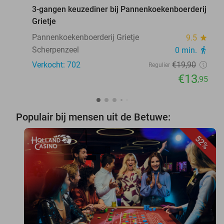
3-gangen keuzediner bij Pannenkoekenboerderij
Grietje
Pannenkoekenboerderij Grietje
9.5
star
Scherpenzeel
0 min.
directions_walk
Verkocht: 702
€19
,90
Regulier
€13
,95
Populair bij mensen uit de Betuwe:
52%