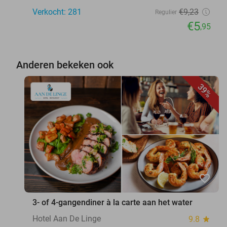
Verkocht: 281
€9
,23
Regulier
€5
,95
Anderen bekeken ook
39%
favorite_border
3- of 4-gangendiner à la carte aan het water
Hotel Aan De Linge
9.8
star