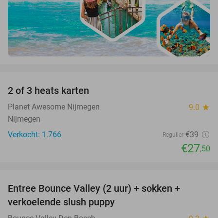
favorite_border
2 of 3 heats karten
29%
Planet Awesome Nijmegen
9.0
star
Nijmegen
Verkocht: 1.766
€39
Regulier
€27
,50
favorite_border
Entree Bounce Valley (2 uur) + sokken +
46%
verkoelende slush puppy