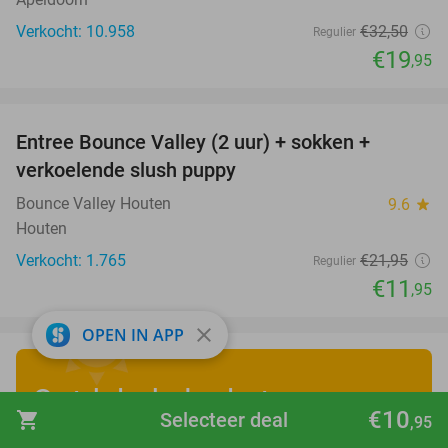
Verkocht: 10.958
€32
,50
Regulier
€19
,95
favorite_border
Entree Bounce Valley (2 uur) + sokken +
46%
verkoelende slush puppy
Bounce Valley Houten
9.6
star
Houten
Verkocht: 1.765
€21
,95
Regulier
€11
,95
close
OPEN IN APP
Ontdek de leukste
€10
shopping_cart
Selecteer deal
,95
zomervakantiedeals
!