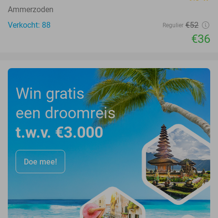
Ammerzoden
Verkocht: 88
€52
Regulier
€36
Win gratis
een droomreis
t.w.v. €3.000
Doe mee!