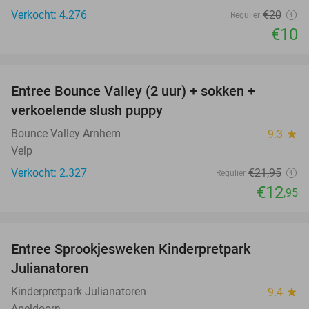
Verkocht: 4.276
€20
Regulier
€10
favorite_border
Entree Bounce Valley (2 uur) + sokken +
41%
verkoelende slush puppy
Bounce Valley Arnhem
9.3
star
Velp
Verkocht: 2.327
€21
,95
Regulier
€12
,95
favorite_border
Entree Sprookjesweken Kinderpretpark
39%
Julianatoren
Kinderpretpark Julianatoren
9.4
star
Apeldoorn