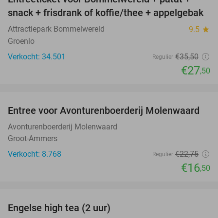
23%
snack + frisdrank of koffie/thee + appelgebak
Attractiepark Bommelwereld
9.5
star
Groenlo
Verkocht: 34.501
€35
,50
Regulier
€27
,50
favorite_border
Entree voor Avonturenboerderij Molenwaard
27%
Avonturenboerderij Molenwaard
Groot-Ammers
Verkocht: 8.768
€22
,75
Regulier
€16
,50
favorite_border
Engelse high tea (2 uur)
32%