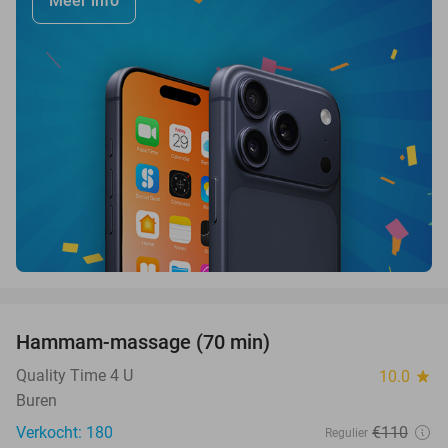
Meer info
favorite_border
Hammam-massage (70 min)
51%
SOLD
OUT
Quality Time 4 U
10.0
star
Buren
Verkocht: 180
€110
Regulier