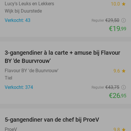
Lucy's Leuks en Lekkers
10.0
star
Wijk bij Duurstede
Verkocht: 43
€29
,50
Regulier
€19
,99
favorite_border
3-gangendiner à la carte + amuse bij Flavour
38%
BY 'de Buurvrouw'
Flavour BY 'de Buurvrouw'
9.6
star
Tiel
Verkocht: 374
€43
,75
Regulier
€26
,95
favorite_border
5-gangendiner van de chef bij ProeV
31%
ProeV
9.8
star