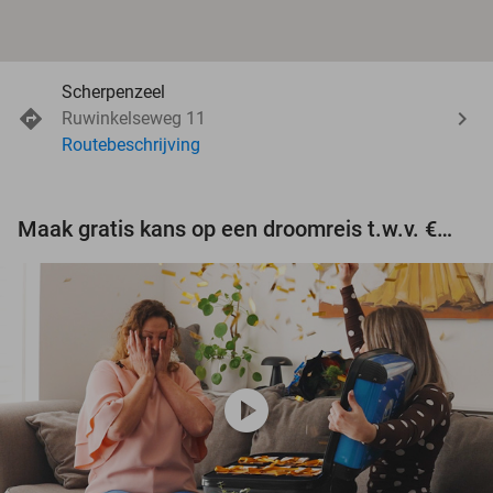
Scherpenzeel
Ruwinkelseweg 11
Routebeschrijving
Maak gratis kans op een droomreis t.w.v. €3.000!
play_circle