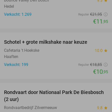
Bounce Valley Den Bosch
9.3
star
Hedel
Verkocht: 1.269
€21
,95
Regulier
€11
,95
favorite_border
Schotel + grote milkshake naar keuze
42%
Cafetaria 't Hoekske
10.0
star
Haaften
Verkocht: 199
€18
,85
Regulier
€10
,95
favorite_border
Rondvaart door Nationaal Park De Biesbosch
21%
(2 uur)
Rondvaartbedrijf Zilvermeeuw
9.8
star