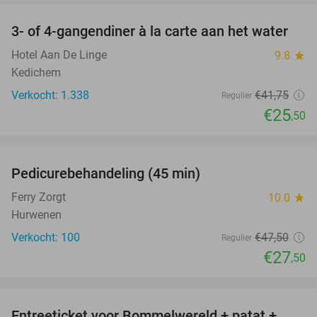
3- of 4-gangendiner à la carte aan het water
39%
Hotel Aan De Linge
9.8
star
Kedichem
Verkocht: 1.338
€41
,75
Regulier
€25
,50
favorite_border
Pedicurebehandeling (45 min)
42%
SOLD
OUT
Ferry Zorgt
10.0
star
Hurwenen
Verkocht: 100
€47
,50
Regulier
€27
,50
favorite_border
Entreeticket voor Bommelwereld + patat +