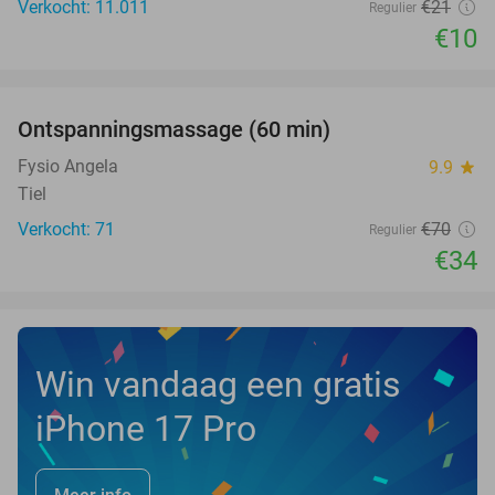
Verkocht: 11.011
€21
Regulier
€10
favorite_border
Ontspanningsmassage (60 min)
51%
Fysio Angela
9.9
star
Tiel
Verkocht: 71
€70
Regulier
€34
Win vandaag een gratis
iPhone 17 Pro