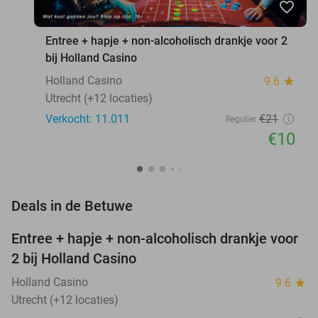
favorite_border
Entree + hapje + non-alcoholisch drankje voor 2
bij Holland Casino
Holland Casino
9.6
star
Utrecht (+12 locaties)
Verkocht: 11.011
€21
Regulier
€10
favorite_border
Deals in de Betuwe
Entree + hapje + non-alcoholisch drankje voor
52%
2 bij Holland Casino
Holland Casino
9.6
star
Utrecht (+12 locaties)