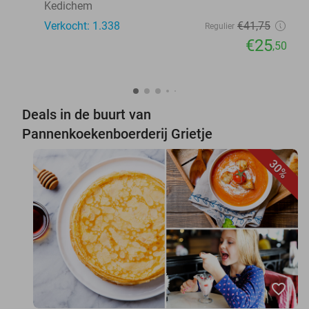
Kedichem
Verkocht: 1.338
€41
,75
Regulier
€25
,50
Deals in de buurt van
Pannenkoekenboerderij Grietje
30%
favorite_border