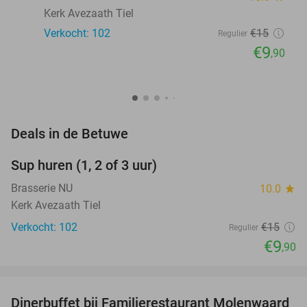
Kerk Avezaath Tiel
Verkocht: 102
€15
Regulier
€9
,90
favorite_border
Deals in de Betuwe
Sup huren (1, 2 of 3 uur)
34%
Brasserie NU
10.0
star
Kerk Avezaath Tiel
Verkocht: 102
€15
Regulier
€9
,90
favorite_border
Dinerbuffet bij Familierestaurant Molenwaard