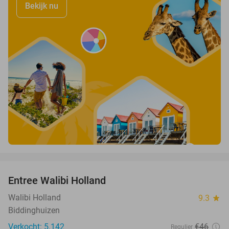
Bekijk nu
favorite_border
Entree Walibi Holland
25%
Walibi Holland
9.3
star
Biddinghuizen
Verkocht: 5.142
€46
Regulier