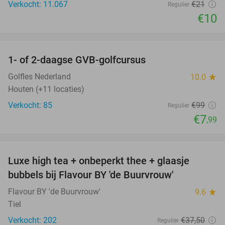
Verkocht: 11.067
€21
Regulier
€10
favorite_border
1- of 2-daagse GVB-golfcursus
92%
Golfles Nederland
10.0
star
Houten (+11 locaties)
Verkocht: 85
€99
Regulier
€7
,99
favorite_border
Luxe high tea + onbeperkt thee + glaasje
40%
bubbels bij Flavour BY 'de Buurvrouw'
Flavour BY 'de Buurvrouw'
9.6
star
Tiel
Verkocht: 202
€37
,50
Regulier