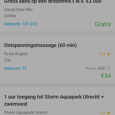
Gratis kans op een droomreis t.w.v. €3.000
Social Deal Win
Online
Gratis
Verkocht: 187.232
favorite_border
Ontspanningsmassage (60 min)
51%
Fysio Angela
9.9
star
Tiel
Verkocht: 72
€70
Regulier
€34
favorite_border
1 uur toegang tot Storm Aquapark Utrecht +
31%
zwemvest
Storm Aquapark Utrecht
9.4
star