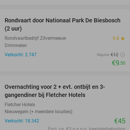
favorite_border
Rondvaart door Nationaal Park De Biesbosch
21%
(2 uur)
Rondvaartbedrijf Zilvermeeuw
9.8
star
Drimmelen
Verkocht: 2.747
€12
Regulier
€9
,50
favorite_border
Overnachting voor 2 + evt. ontbijt en 3-
gangendiner bij Fletcher Hotels
Fletcher Hotels
Nieuwegein (+ meerdere locaties)
€45
Verkocht: 18.342
Excl. ca. €3 p.p.p.n. toeristenbelasting