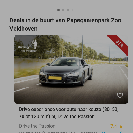
Deals in de buurt van Papegaaienpark Zoo
Veldhoven
31%
favorite_border
Drive experience voor auto naar keuze (30, 50,
70 of 120 min) bij Drive the Passion
Drive the Passion
7.4
star