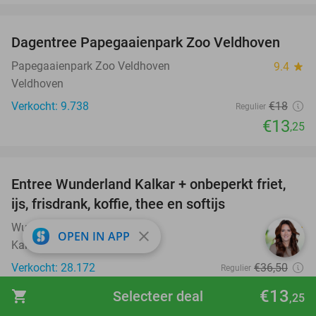
favorite_border
Dagentree Papegaaienpark Zoo Veldhoven
26%
Papegaaienpark Zoo Veldhoven
9.4
star
Veldhoven
Verkocht: 9.738
€18
Regulier
€13
,25
favorite_border
Entree Wunderland Kalkar + onbeperkt friet,
32%
ijs, frisdrank, koffie, thee en softijs
Wunderland Kalkar
8.9
star
close
OPEN IN APP
Kalkar
Verkocht: 28.172
€36
,50
Regulier
€25
€13
shopping_cart
Selecteer deal
,25
favorite_border