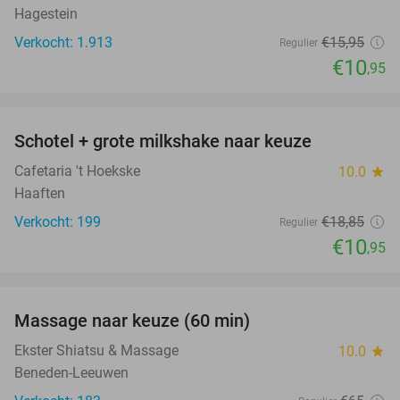
Hagestein
Verkocht: 1.913
€15
,95
Regulier
€10
,95
favorite_border
Schotel + grote milkshake naar keuze
42%
Cafetaria 't Hoekske
10.0
star
Haaften
Verkocht: 199
€18
,85
Regulier
€10
,95
favorite_border
Massage naar keuze (60 min)
48%
Ekster Shiatsu & Massage
10.0
star
Beneden-Leeuwen