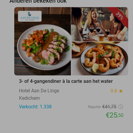
Anderen bekeken ook
39%
favorite_border
3- of 4-gangendiner à la carte aan het water
Hotel Aan De Linge
9.8
star
Kedichem
Verkocht: 1.338
€41
,75
Regulier
€25
,50