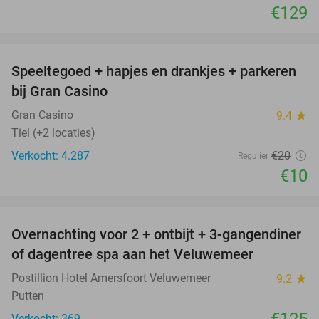
€129
favorite_border
Speeltegoed + hapjes en drankjes + parkeren
50%
bij Gran Casino
Gran Casino
9.4
star
Tiel (+2 locaties)
Verkocht: 4.287
€20
Regulier
€10
favorite_border
Overnachting voor 2 + ontbijt + 3-gangendiner
of dagentree spa aan het Veluwemeer
Postillion Hotel Amersfoort Veluwemeer
9.2
star
Putten
Verkocht: 369