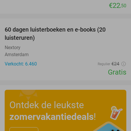
€22
,50
favorite_border
100%
60 dagen luisterboeken en e-books (20
luisteruren)
Nextory
Amsterdam
Verkocht: 6.460
€24
Regulier
Gratis
Ontdek de leukste
zomervakantiedeals
!