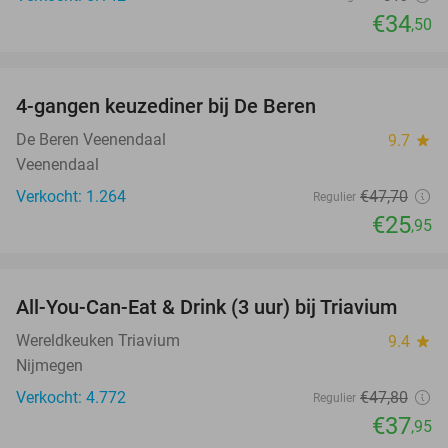
€34
,50
favorite_border
4-gangen keuzediner bij De Beren
46%
De Beren Veenendaal
9.7
star
Veenendaal
Verkocht: 1.264
€47
,70
Regulier
€25
,95
favorite_border
All-You-Can-Eat & Drink (3 uur) bij Triavium
21%
Wereldkeuken Triavium
9.4
star
Nijmegen
Verkocht: 4.772
€47
,80
Regulier
€37
,95