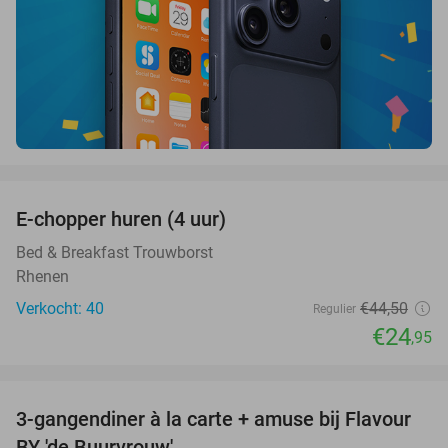
favorite_border
E-chopper huren (4 uur)
44%
Bed & Breakfast Trouwborst
Rhenen
Verkocht: 40
€44
,50
Regulier
€24
,95
favorite_border
3-gangendiner à la carte + amuse bij Flavour
38%
BY 'de Buurvrouw'