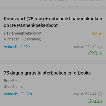
favorite_border
Rondvaart (75 min) + onbeperkt pannenkoeken
30%
op De Pannenkoekenboot
De Pannenkoekenboot
9.2
star
Nijmegen (+2 locaties)
Verkocht: 4.619
€29
,50
Regulier
€20
,75
favorite_border
100%
75 dagen gratis luisterboeken en e-books
BookBeat
Stockholm
Verkocht: 39.320
€22
,47
Regulier
Gratis