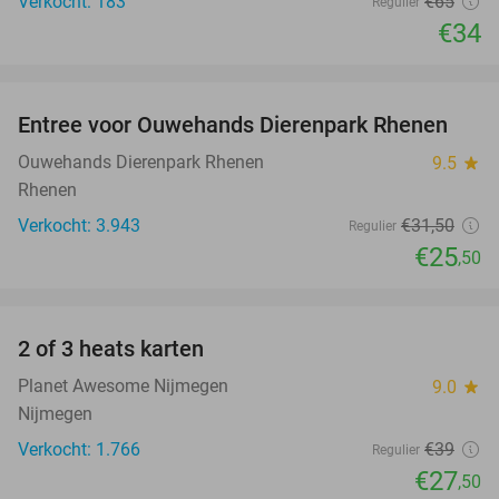
Verkocht: 183
€65
Regulier
€34
favorite_border
Entree voor Ouwehands Dierenpark Rhenen
19%
Ouwehands Dierenpark Rhenen
9.5
star
Rhenen
Verkocht: 3.943
€31
,50
Regulier
€25
,50
favorite_border
2 of 3 heats karten
29%
Planet Awesome Nijmegen
9.0
star
Nijmegen
Verkocht: 1.766
€39
Regulier
€27
,50