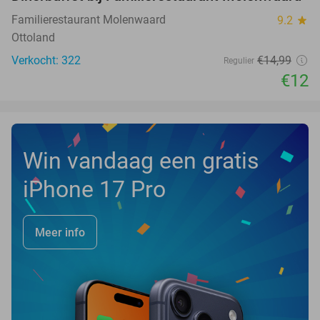
20%
Familierestaurant Molenwaard
9.2
star
Ottoland
Verkocht: 322
€14
,99
Regulier
€12
Win vandaag een gratis
iPhone 17 Pro
Meer info