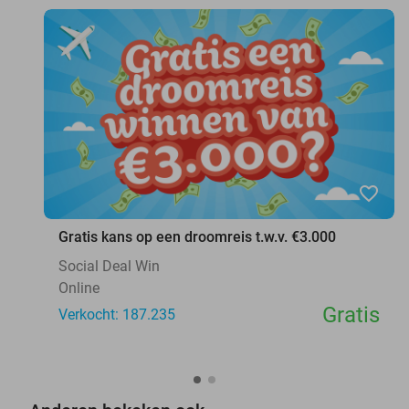
favorite_border
Gratis kans op een droomreis t.w.v. €3.000
Social Deal Win
Online
Gratis
Verkocht: 187.235