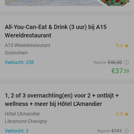
favorite_border
All-You-Can-Eat & Drink (3 uur) bij A15
19%
Wereldrestaurant
A15 Wereldrestaurant
9.4
star
Gorinchem
Verkocht: 258
€46
,50
Regulier
€37
,50
favorite_border
1, 2 of 3 overnachting(en) voor 2 + ontbijt +
32%
NEW
wellness + meer bij Hôtel L'Amandier
TODAY
Hôtel L'Amandier
9.9
star
Libramont-Chevigny
Verkocht: 3
€191
Regulier