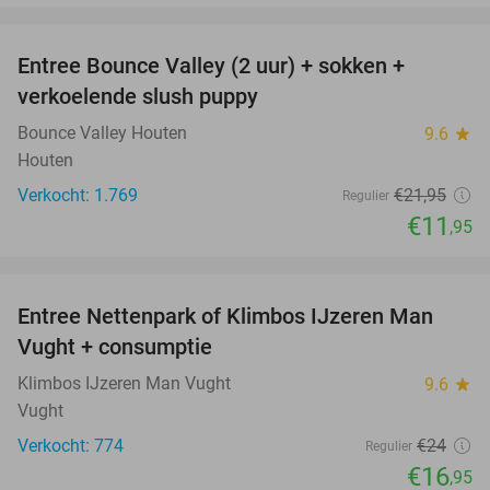
favorite_border
Entree Bounce Valley (2 uur) + sokken +
46%
verkoelende slush puppy
Bounce Valley Houten
9.6
star
Houten
Verkocht: 1.769
€21
,95
Regulier
€11
,95
favorite_border
Entree Nettenpark of Klimbos IJzeren Man
29%
Vught + consumptie
Klimbos IJzeren Man Vught
9.6
star
Vught
Verkocht: 774
€24
Regulier
€16
,95