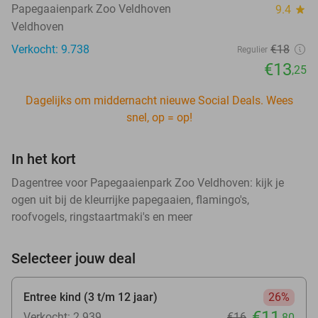
Papegaaienpark Zoo Veldhoven
9.4
star
Veldhoven
Verkocht: 9.738
€18
Regulier
€13
,25
Dagelijks om middernacht nieuwe Social Deals. Wees
snel, op = op!
In het kort
Dagentree voor Papegaaienpark Zoo Veldhoven: kijk je
ogen uit bij de kleurrijke papegaaien, flamingo's,
roofvogels, ringstaartmaki's en meer
Selecteer jouw deal
Entree kind (3 t/m 12 jaar)
26%
€11
Verkocht: 2.939
€16
,80