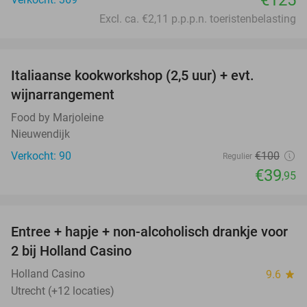
€125
Excl. ca. €2,11 p.p.p.n. toeristenbelasting
favorite_border
Italiaanse kookworkshop (2,5 uur) + evt.
60%
wijnarrangement
Food by Marjoleine
Nieuwendijk
Verkocht: 90
€100
Regulier
€39
,95
favorite_border
Entree + hapje + non-alcoholisch drankje voor
52%
2 bij Holland Casino
Holland Casino
9.6
star
Utrecht (+12 locaties)