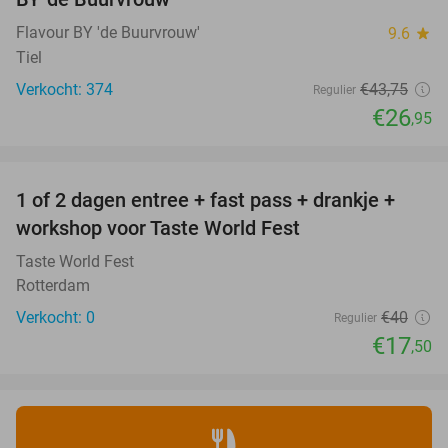
Flavour BY 'de Buurvrouw'
9.6
star
Tiel
Verkocht: 374
€43
,75
Regulier
€26
,95
favorite_border
1 of 2 dagen entree + fast pass + drankje +
56%
NEW
workshop voor Taste World Fest
TODAY
Taste World Fest
Rotterdam
Verkocht: 0
€40
Regulier
€17
,50