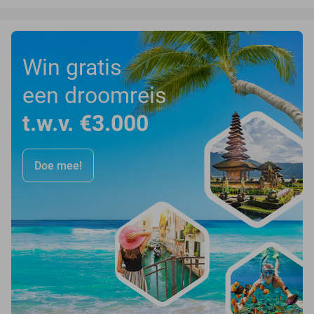
Win gratis
een droomreis
t.w.v. €3.000
Doe mee!