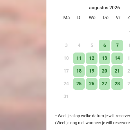
augustus 2026
Ma
Di
Wo
Do
Vr
3
4
5
6
7
10
11
12
13
14
1
17
18
19
20
21
2
24
25
26
27
28
2
31
*
Weet je al op welke datum je wilt reserve
(Weet je nog niet wanneer je wilt reserver