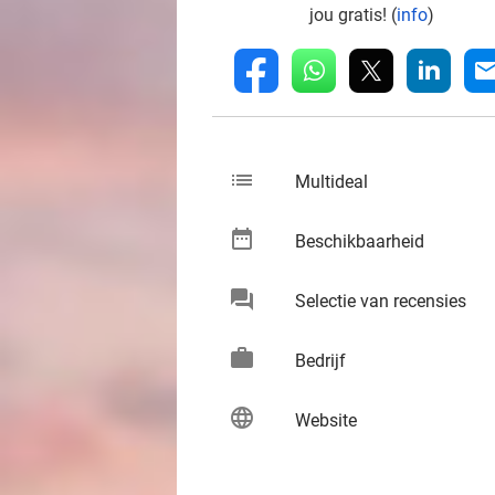
jou gratis! (
info
)
whatsapp
linkedin
fb
mai
list
keybo
Multideal
date_range
keybo
Beschikbaarheid
chat
keybo
Selectie van recensies
work
keybo
Bedrijf
language
keybo
Website