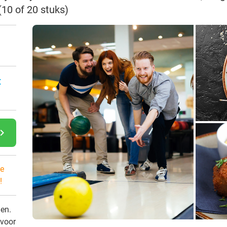
(10 of 20 stuks)
:
gate_next
e
!
den.
 voor