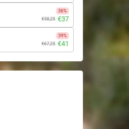
36%
€37
€58
,25
39%
€41
€67
,25