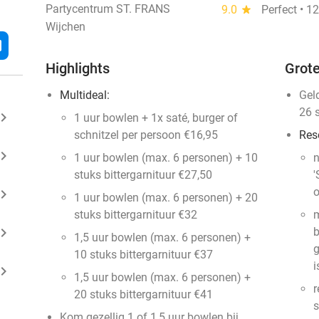
Partycentrum ST. FRANS
9.0
star
Perfect • 1
Wijchen
l
Highlights
Grote
Multideal:
Gel
26 
ard_arrow_right
1 uur bowlen + 1x saté, burger of
schnitzel per persoon €16,95
Res
ard_arrow_right
1 uur bowlen (max. 6 personen) + 10
n
stuks bittergarnituur €27,50
'
o
ard_arrow_right
1 uur bowlen (max. 6 personen) + 20
stuks bittergarnituur €32
m
ard_arrow_right
b
1,5 uur bowlen (max. 6 personen) +
g
10 stuks bittergarnituur €37
i
ard_arrow_right
1,5 uur bowlen (max. 6 personen) +
r
20 stuks bittergarnituur €41
s
Kom gezellig 1 of 1,5 uur bowlen bij