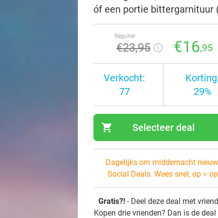
óf een portie bittergarnituur 
Regulier
€16
€23
,95
,95
Verkocht:
Korting
77
29%
shopping_cart
Selecteer deal
navi
Dagelijks om middernacht nieuw
Social Deals. Wees snel, op = op
Gratis?!
- Deel deze deal met vrien
Kopen drie vrienden? Dan is de deal