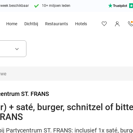
 week beschikbaar
10+ miljoen leden
Home
Dichtbij
Restaurants
Hotels
keyboard_arrow_down
centrum ST. FRANS
) + saté, burger, schnitzel of bitt
 FRANS
bij Partycentrum ST. FRANS: inclusief 1x saté, burg