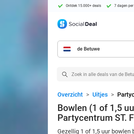
Ontdek 15.000+ deals
7 dagen per
de Betuwe
Overzicht
>
Uitjes
>
Party
Bowlen (1 of 1,5 uur
Partycentrum ST.
Gezellig 1 of 1,5 uur bowlen 