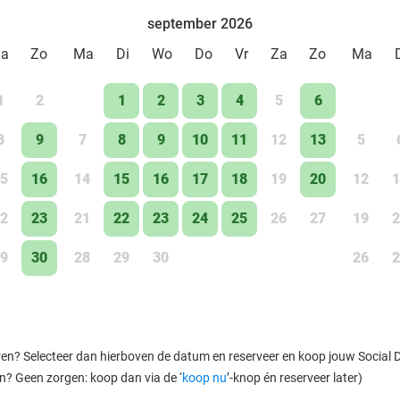
september 2026
Za
Zo
Ma
Di
Wo
Do
Vr
Za
Zo
Ma
1
2
1
2
3
4
5
6
8
9
7
8
9
10
11
12
13
5
5
16
14
15
16
17
18
19
20
12
1
2
23
21
22
23
24
25
26
27
19
2
9
30
28
29
30
26
2
ren? Selecteer dan hierboven de datum en reserveer en koop jouw Social Dea
en? Geen zorgen: koop dan via de ‘
koop nu
’-knop én reserveer later)