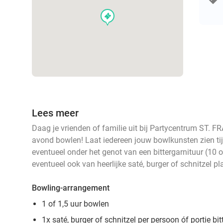
events
Lees meer
Daag je vrienden of familie uit bij Partycentrum ST. 
avond bowlen! Laat iedereen jouw bowlkunsten zien tijd
eventueel onder het genot van een bittergarnituur (10 o
eventueel ook van heerlijke saté, burger of schnitzel pla
Bowling-arrangement
1 of 1,5 uur bowlen
1x saté, burger of schnitzel per persoon óf portie bit