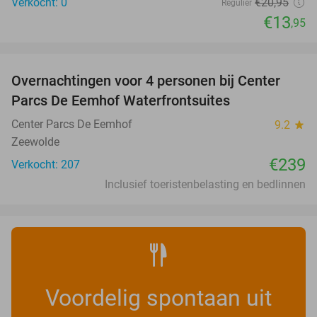
Verkocht: 0
€20
,95
Regulier
€13
,95
favorite_border
Overnachtingen voor 4 personen bij Center
Parcs De Eemhof Waterfrontsuites
Center Parcs De Eemhof
9.2
star
Zeewolde
€239
Verkocht: 207
Inclusief toeristenbelasting en bedlinnen
Voordelig spontaan uit