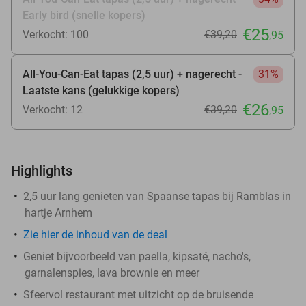
Early bird (snelle kopers)
€25
Verkocht: 100
€39
,20
,95
All-You-Can-Eat tapas (2,5 uur) + nagerecht -
31%
Laatste kans (gelukkige kopers)
€26
Verkocht: 12
€39
,20
,95
Highlights
2,5 uur lang genieten van Spaanse tapas bij Ramblas in
hartje Arnhem
Zie
hier
de inhoud van de deal
Geniet bijvoorbeeld van paella, kipsaté, nacho's,
garnalenspies, lava brownie en meer
Sfeervol restaurant met uitzicht op de bruisende