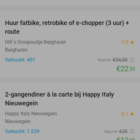
favorite_border
Huur fatbike, retrobike of e-chopper (3 uur) +
35%
route
Hill´s Groepsuitje Bergharen
9.8
star
Bergharen
Verkocht: 401
€34
,50
Regulier
€22
,50
favorite_border
2-gangendiner à la carte bij Happy Italy
35%
Nieuwegein
Happy Italy Nieuwegein
8.7
star
Nieuwegein
Verkocht: 1.539
€20
Regulier