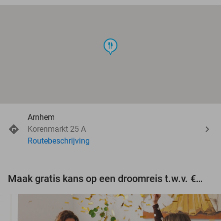
food
Arnhem
Korenmarkt 25 A
Routebeschrijving
Maak gratis kans op een droomreis t.w.v. €3.000!