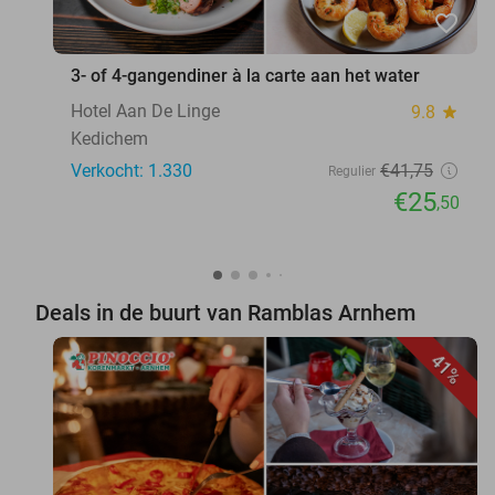
favorite_border
3- of 4-gangendiner à la carte aan het water
Hotel Aan De Linge
9.8
star
Kedichem
Verkocht: 1.330
€41
,75
Regulier
€25
,50
Deals in de buurt van Ramblas Arnhem
41%