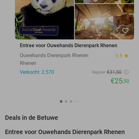
favorite_border
Entree voor Ouwehands Dierenpark Rhenen
Ouwehands Dierenpark Rhenen
9.5
star
Rhenen
Verkocht: 2.570
€31
,50
Regulier
€25
,50
favorite_border
Deals in de Betuwe
Entree voor Ouwehands Dierenpark Rhenen
19%