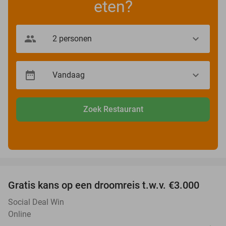
eten?
Zoek Restaurant
favorite_border
Gratis kans op een droomreis t.w.v. €3.000
Social Deal Win
Online