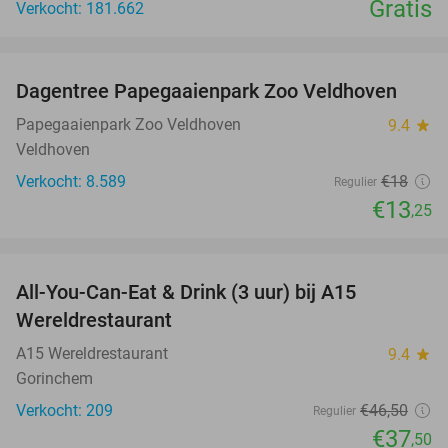
Gratis
Verkocht: 181.662
favorite_border
Dagentree Papegaaienpark Zoo Veldhoven
26%
Papegaaienpark Zoo Veldhoven
9.4
star
Veldhoven
Verkocht: 8.589
€18
Regulier
€13
,25
favorite_border
All-You-Can-Eat & Drink (3 uur) bij A15
19%
Wereldrestaurant
A15 Wereldrestaurant
9.4
star
Gorinchem
Verkocht: 209
€46
,50
Regulier
€37
,50