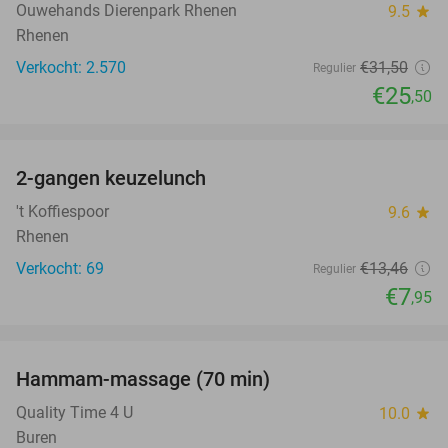
Ouwehands Dierenpark Rhenen
9.5
star
Rhenen
Verkocht: 2.570
€31
,50
Regulier
€25
,50
favorite_border
2-gangen keuzelunch
41%
NEW
TODAY
't Koffiespoor
9.6
star
Rhenen
Verkocht: 69
€13
,46
Regulier
€7
,95
favorite_border
Hammam-massage (70 min)
51%
Quality Time 4 U
10.0
star
Buren