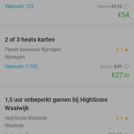
Verkocht: 172
€110
Regulier
€54
favorite_border
2 of 3 heats karten
29%
Planet Awesome Nijmegen
9.7
star
Nijmegen
Verkocht: 1.703
€39
Regulier
€27
,50
favorite_border
1,5 uur onbeperkt gamen bij HighScore
33%
NEW
Waalwijk
TODAY
HighScore Waalwijk
9.5
star
Waalwijk