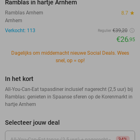
Ramblas in hartje Arnhem
Ramblas Arnhem
8.7
star
Arnhem
Verkocht: 113
€39
,20
Regulier
€26
,95
Dagelijks om middernacht nieuwe Social Deals. Wees
snel, op = op!
In het kort
All-You-Can-Eat tapasdiner inclusief nagerecht (2,5 uur) bij
Ramblas: genieten in Spaanse sferen op de Korenmarkt in
hartje Arnhem
Selecteer jouw deal
All-You-Can-Eat tapas (2,5 uur) + nagerecht -
34%