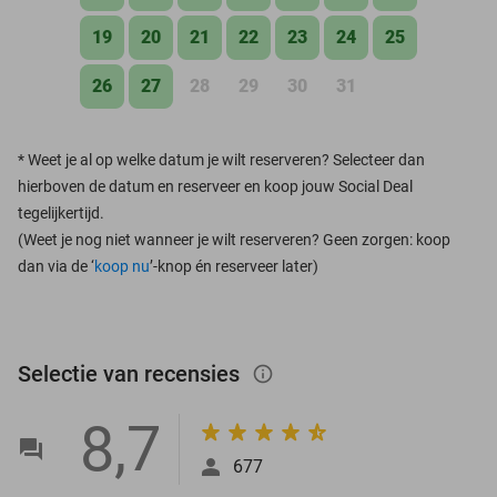
19
20
21
22
23
24
25
26
27
28
29
30
31
*
Weet je al op welke datum je wilt reserveren? Selecteer dan
hierboven de datum en reserveer en koop jouw Social Deal
tegelijkertijd.
(Weet je nog niet wanneer je wilt reserveren? Geen zorgen: koop
dan via de ‘
koop nu
’-knop én reserveer later)
Selectie van recensies
info_outlined
8,7
677