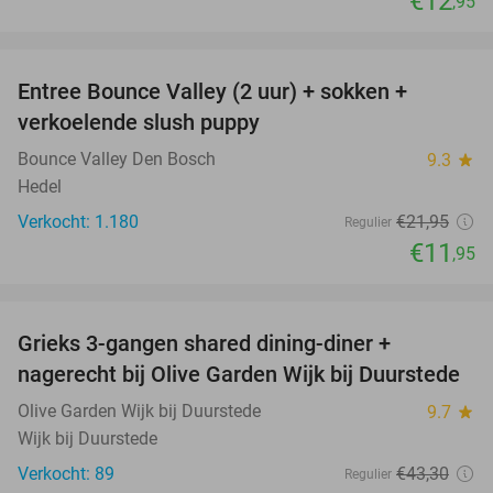
€12
,95
favorite_border
Entree Bounce Valley (2 uur) + sokken +
46%
verkoelende slush puppy
Bounce Valley Den Bosch
9.3
star
Hedel
Verkocht: 1.180
€21
,95
Regulier
€11
,95
favorite_border
Grieks 3-gangen shared dining-diner +
42%
nagerecht bij Olive Garden Wijk bij Duurstede
Olive Garden Wijk bij Duurstede
9.7
star
Wijk bij Duurstede
Verkocht: 89
€43
,30
Regulier