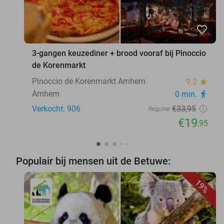
favorite_border
3-gangen keuzediner + brood vooraf bij Pinoccio
de Korenmarkt
Pinoccio de Korenmarkt Arnhem
9.2
star
Arnhem
0 min.
directions_walk
Verkocht: 906
€33
,95
Regulier
€19
,95
Populair bij mensen uit de Betuwe:
19%