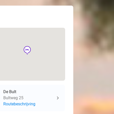
hotel
De Bult
Bultweg 25
Routebeschrijving