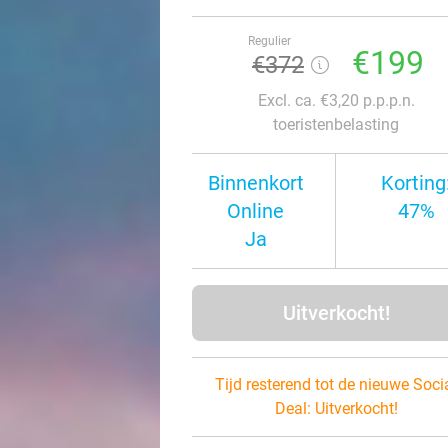
Regulier
€199
€372
Excl. ca. €3,20 p.p.p.n.
toeristenbelasting
Binnenkort
Korting
Online
47%
Ja
Uitverkocht!
Tijd resterend tot de nieuwe Soci
Deal:
Uitverkocht!