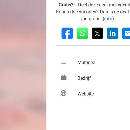
Gratis?!
- Deel deze deal met vrien
Kopen drie vrienden? Dan is de deal
jou gratis! (
info
)
whatsapp
linkedin
fb
mai
list
keybo
Multideal
work
keybo
Bedrijf
language
keybo
Website