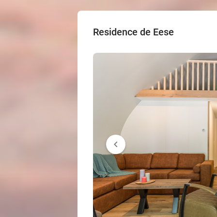
Residence de Eese
chevron_left