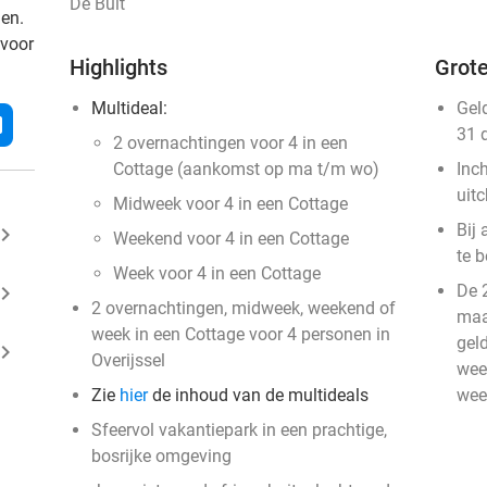
De Bult
den.
 voor
Highlights
Grote
Multideal:
Gel
l
31 
2 overnachtingen voor 4 in een
Cottage (aankomst op ma t/m wo)
Inc
uit
Midweek voor 4 in een Cottage
Bij
ard_arrow_right
Weekend voor 4 in een Cottage
te b
Week voor 4 in een Cottage
ard_arrow_right
De 
2 overnachtingen, midweek, weekend of
maa
week in een Cottage voor 4 personen in
gel
ard_arrow_right
Overijssel
wee
Zie
hier
de inhoud van de multideals
wee
Sfeervol vakantiepark in een prachtige,
bosrijke omgeving