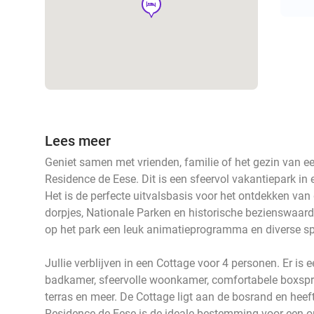
hotel
Lees meer
Geniet samen met vrienden, familie of het gezin van een
Residence de Eese. Dit is een sfeervol vakantiepark in 
Het is de perfecte uitvalsbasis voor het ontdekken van 
dorpjes, Nationale Parken en historische bezienswaardi
op het park een leuk animatieprogramma en diverse sp
Jullie verblijven in een Cottage voor 4 personen. Er is 
badkamer, sfeervolle woonkamer, comfortabele boxsprin
terras en meer. De Cottage ligt aan de bosrand en heeft
Residence de Eese is de ideale bestemming voor een on