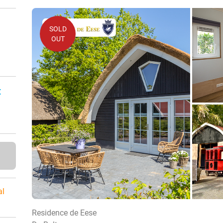
SOLD
OUT
:
al
Residence de Eese