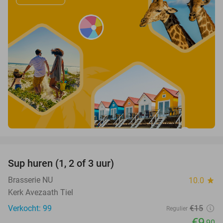
favorite_border
Sup huren (1, 2 of 3 uur)
34%
Brasserie NU
10.0
star
Kerk Avezaath Tiel
Verkocht: 99
€15
Regulier
€9
,90