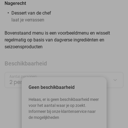
Nagerecht
Dessert van de chef
laat je verrassen
Bovenstaand menu is een voorbeeldmenu en wisselt
regelmatig op basis van dagverse ingrediënten en
seizoensproducten
Beschikbaarheid
Aantal personen:
2 personen
Geen beschikbaarheid
augustus 2026
Helaas, er is geen beschikbaarheid meer
voor het aantal waar je op zoekt.
Ma
Di
Wo
Do
Vr
Za
Zo
Informeer bij onze klantenservice naar
de mogelijkheden
1
2