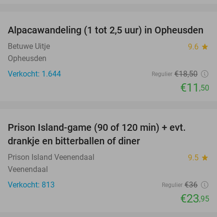
favorite_border
Alpacawandeling (1 tot 2,5 uur) in Opheusden
38%
Betuwe Uitje
9.6
star
Opheusden
Verkocht: 1.644
€18
,50
Regulier
€11
,50
favorite_border
Prison Island-game (90 of 120 min) + evt.
33%
drankje en bitterballen of diner
Prison Island Veenendaal
9.5
star
Veenendaal
Verkocht: 813
€36
Regulier
€23
,95
favorite_border