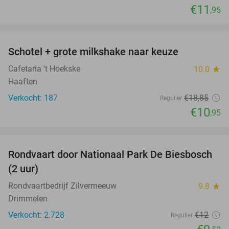
€11
,95
favorite_border
Schotel + grote milkshake naar keuze
42%
Cafetaria 't Hoekske
10.0
star
Haaften
Verkocht: 187
€18
,85
Regulier
€10
,95
favorite_border
Rondvaart door Nationaal Park De Biesbosch
21%
(2 uur)
Rondvaartbedrijf Zilvermeeuw
9.8
star
Drimmelen
Verkocht: 2.728
€12
Regulier