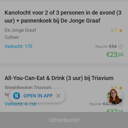
Kanotocht voor 2 of 3 personen in de avond (3
56%
uur) + pannenkoek bij De Jonge Graaf
De Jonge Graaf
9.7
star
Cothen
Verkocht: 170
€54
Regulier
€23
,95
favorite_border
All-You-Can-Eat & Drink (3 uur) bij Triavium
21%
Wereldkeuken Triavium
9.4
star
Nijmegen
close
OPEN IN APP
Verkocht: 4.758
€47
,80
Regulier
€37
,95
Uitverkocht!
favorite_border