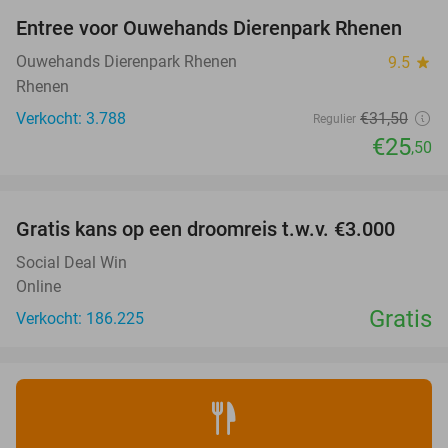
Entree voor Ouwehands Dierenpark Rhenen
19%
Ouwehands Dierenpark Rhenen
9.5
star
Rhenen
Verkocht: 3.788
€31
,50
Regulier
€25
,50
favorite_border
Gratis kans op een droomreis t.w.v. €3.000
Social Deal Win
Online
Gratis
Verkocht: 186.225