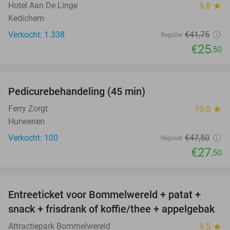
Hotel Aan De Linge
9.8
star
Kedichem
Verkocht: 1.338
€41
,75
Regulier
€25
,50
favorite_border
Pedicurebehandeling (45 min)
42%
SOLD
OUT
Ferry Zorgt
10.0
star
Hurwenen
Verkocht: 100
€47
,50
Regulier
€27
,50
favorite_border
Entreeticket voor Bommelwereld + patat +
23%
snack + frisdrank of koffie/thee + appelgebak
Attractiepark Bommelwereld
9.5
star