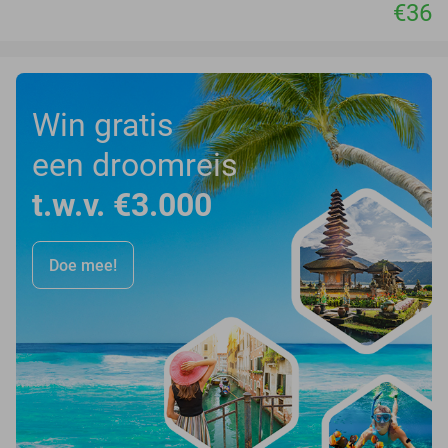
€36
Win gratis
een droomreis
t.w.v. €3.000
Doe mee!