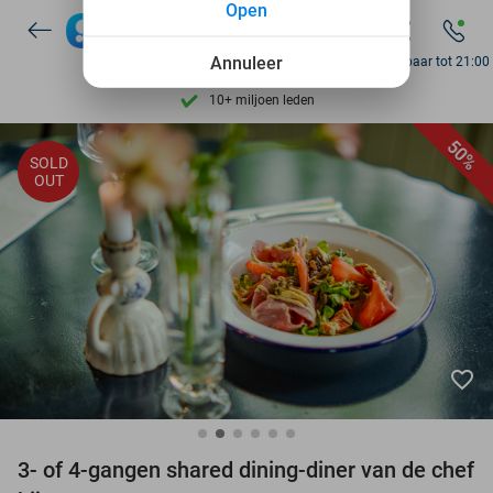
Open
7 dagen per week beschikbaar
10+ miljoen leden
Annuleer
Bereikbaar tot 21:00
9,4
op basis van
206.187 reviews
Ontdek 15.000+ deals
50%
SOLD
OUT
7 dagen per week beschikbaar
10+ miljoen leden
favorite_border
3- of 4-gangen shared dining-diner van de chef