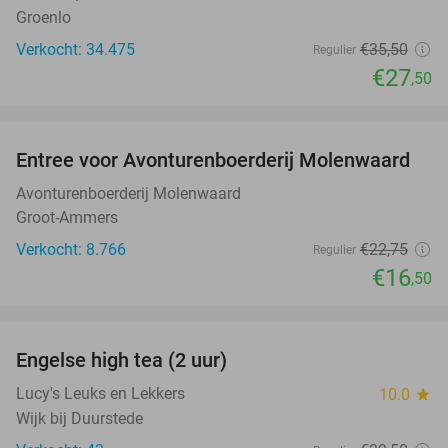
Groenlo
Verkocht: 34.475
€35
,50
Regulier
€27
,50
favorite_border
Entree voor Avonturenboerderij Molenwaard
27%
Avonturenboerderij Molenwaard
Groot-Ammers
Verkocht: 8.766
€22
,75
Regulier
€16
,50
favorite_border
Engelse high tea (2 uur)
32%
Lucy's Leuks en Lekkers
10.0
star
Wijk bij Duurstede