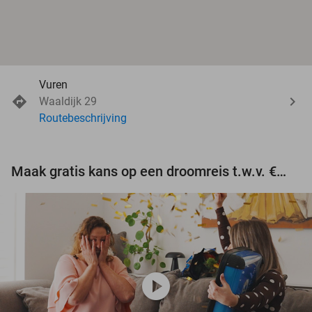
Vuren
Waaldijk 29
Routebeschrijving
Maak gratis kans op een droomreis t.w.v. €3.000!
play_circle