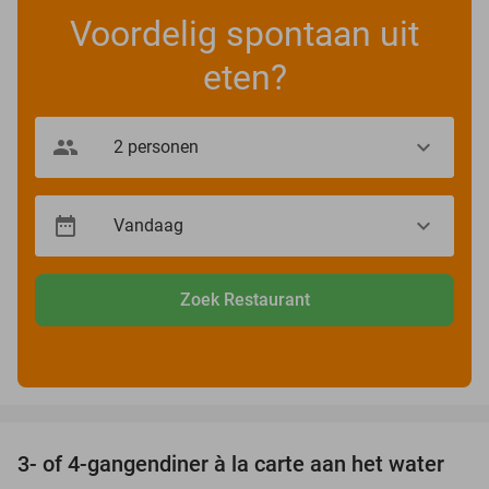
Voordelig spontaan uit
eten?
Zoek Restaurant
favorite_border
3- of 4-gangendiner à la carte aan het water
39%