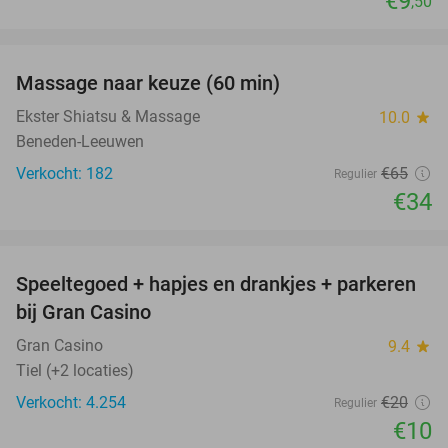
€9
,50
favorite_border
Massage naar keuze (60 min)
48%
Ekster Shiatsu & Massage
10.0
star
Beneden-Leeuwen
Verkocht: 182
€65
Regulier
€34
favorite_border
Speeltegoed + hapjes en drankjes + parkeren
50%
bij Gran Casino
Gran Casino
9.4
star
Tiel (+2 locaties)
Verkocht: 4.254
€20
Regulier
€10