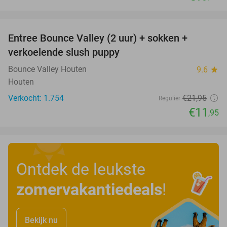
favorite_border
Entree Bounce Valley (2 uur) + sokken +
46%
verkoelende slush puppy
Bounce Valley Houten
9.6
star
Houten
Verkocht: 1.754
€21
,95
Regulier
€11
,95
Ontdek de leukste
zomervakantiedeals
!
Bekijk nu