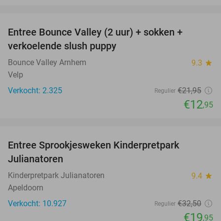
favorite_border
Entree Bounce Valley (2 uur) + sokken +
41%
verkoelende slush puppy
Bounce Valley Arnhem
9.3
star
Velp
Verkocht: 2.325
€21
,95
Regulier
€12
,95
favorite_border
Entree Sprookjesweken Kinderpretpark
39%
Julianatoren
Kinderpretpark Julianatoren
9.4
star
Apeldoorn
Verkocht: 10.927
€32
,50
Regulier
€19
,95