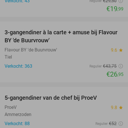
Verkocht: 43
€29
,50
Regulier
€19
,99
favorite_border
3-gangendiner à la carte + amuse bij Flavour
38%
BY 'de Buurvrouw'
Flavour BY 'de Buurvrouw'
9.6
star
Tiel
Verkocht: 363
€43
,75
Regulier
€26
,95
favorite_border
5-gangendiner van de chef bij ProeV
31%
ProeV
9.8
star
Ammerzoden
Verkocht: 88
€52
Regulier