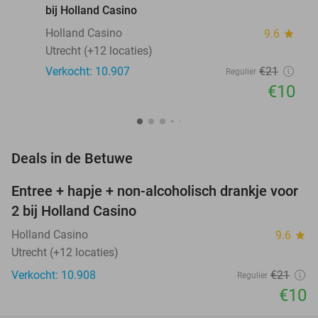
bij Holland Casino
Holland Casino
9.6
star
Utrecht (+12 locaties)
Verkocht: 10.907
€21
Regulier
€10
favorite_border
Deals in de Betuwe
Entree + hapje + non-alcoholisch drankje voor
52%
2 bij Holland Casino
Holland Casino
9.6
star
Utrecht (+12 locaties)
Verkocht: 10.908
€21
Regulier
€10