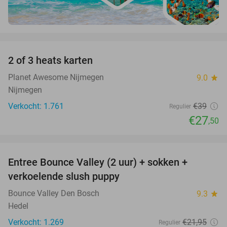
favorite_border
2 of 3 heats karten
29%
Planet Awesome Nijmegen
9.0
star
Nijmegen
Verkocht: 1.761
€39
Regulier
€27
,50
favorite_border
Entree Bounce Valley (2 uur) + sokken +
46%
verkoelende slush puppy
Bounce Valley Den Bosch
9.3
star
Hedel
Verkocht: 1.269
€21
,95
Regulier