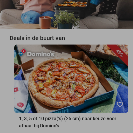
Deals in de buurt van
49%
favorite_border
1, 3, 5 of 10 pizza('s) (25 cm) naar keuze voor
afhaal bij Domino's