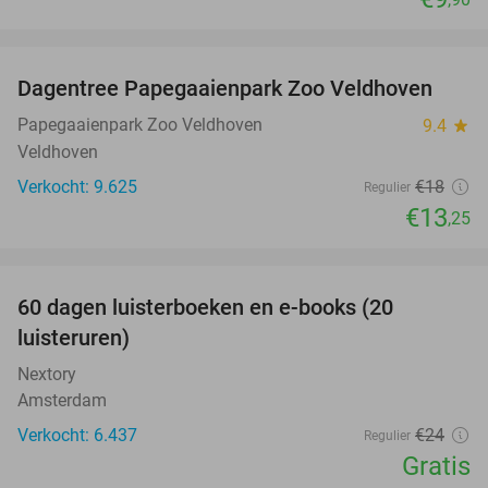
favorite_border
Dagentree Papegaaienpark Zoo Veldhoven
26%
Papegaaienpark Zoo Veldhoven
9.4
star
Veldhoven
Verkocht: 9.625
€18
Regulier
€13
,25
favorite_border
100%
60 dagen luisterboeken en e-books (20
luisteruren)
Nextory
Amsterdam
Verkocht: 6.437
€24
Regulier
Gratis