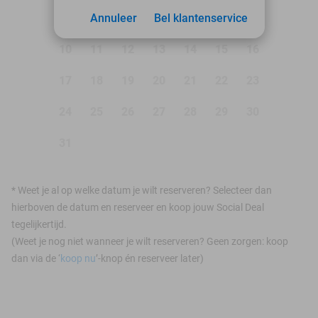
3
Annuleer
4
5
Bel klantenservice
6
7
8
9
10
11
12
13
14
15
16
17
18
19
20
21
22
23
24
25
26
27
28
29
30
31
*
Weet je al op welke datum je wilt reserveren? Selecteer dan
hierboven de datum en reserveer en koop jouw Social Deal
tegelijkertijd.
(Weet je nog niet wanneer je wilt reserveren? Geen zorgen: koop
dan via de ‘
koop nu
’-knop én reserveer later)