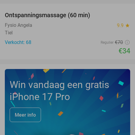
favorite_border
Ontspanningsmassage (60 min)
51%
Fysio Angela
9.9
star
Tiel
Verkocht: 68
€70
Regulier
€34
Win vandaag een gratis
iPhone 17 Pro
Meer info