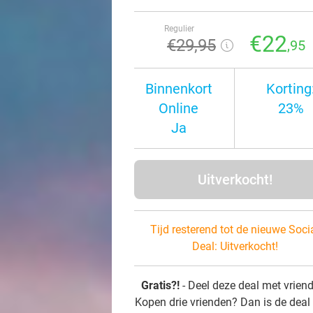
Regulier
€22
€29
,95
,95
Binnenkort
Korting
Online
23%
Ja
Uitverkocht!
Tijd resterend tot de nieuwe Soci
Deal:
Uitverkocht!
Gratis?!
- Deel deze deal met vrien
Kopen drie vrienden? Dan is de deal