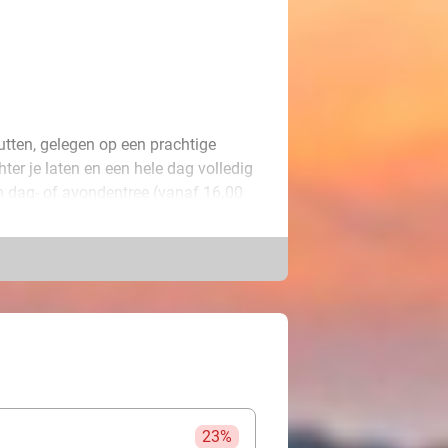
tten, gelegen op een prachtige
ter je laten en een hele dag volledig
n dag- of avondentree (vanaf 16.00
toombad of de unieke Drôme-boot.
ijke bubbelbaden en ontspan in de
r te relaxen en jezelf weer helemaal
23%