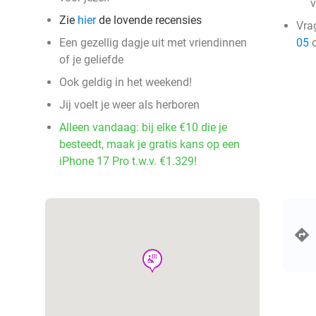
v
Zie
hier
de lovende recensies
Vra
Een gezellig dagje uit met vriendinnen
05
o
of je geliefde
Ook geldig in het weekend!
Jij voelt je weer als herboren
Alleen vandaag: bij elke €10 die je
besteedt, maak je gratis kans op een
iPhone 17 Pro t.w.v. €1.329!
wellness