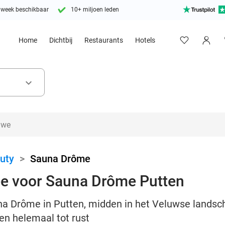
 week beschikbaar
10+ miljoen leden
Home
Dichtbij
Restaurants
Hotels
keyboard_arrow_down
uty
>
Sauna Drôme
ee voor Sauna Drôme Putten
na Drôme in Putten, midden in het Veluwse landsch
n helemaal tot rust