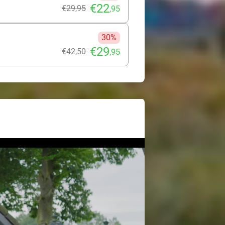
€22
€29
,95
,95
30%
€29
€42
,50
,95