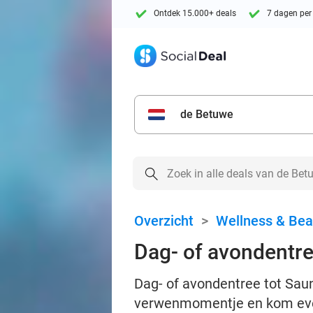
Ontdek 15.000+ deals
7 dagen per
de Betuwe
Overzicht
>
Wellness & Bea
Dag- of avondentr
Dag- of avondentree tot Sau
verwenmomentje en kom eve