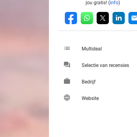
jou gratis! (
info
)
whatsapp
linkedin
fb
mai
list
keybo
Multideal
chat
keybo
Selectie van recensies
work
keybo
Bedrijf
language
keybo
Website