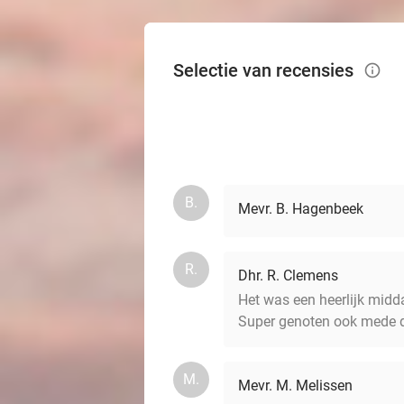
Selectie van recensies
info_outlined
B.
Mevr. B. Hagenbeek
R.
Dhr. R. Clemens
Het was een heerlijk midda
Super genoten ook mede do
M.
Mevr. M. Melissen