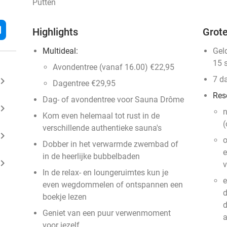
Putten
l
Highlights
Grote
Multideal:
Gel
15 
Avondentree (vanaf 16.00) €22,95
7 d
ard_arrow_right
Dagentree €29,95
Res
Dag- of avondentree voor Sauna Drôme
ard_arrow_right
n
Kom even helemaal tot rust in de
(
verschillende authentieke sauna's
ard_arrow_right
o
Dobber in het verwarmde zwembad of
e
in de heerlijke bubbelbaden
ard_arrow_right
v
In de relax- en loungeruimtes kun je
e
even wegdommelen of ontspannen een
d
boekje lezen
d
Geniet van een puur verwenmoment
a
voor jezelf