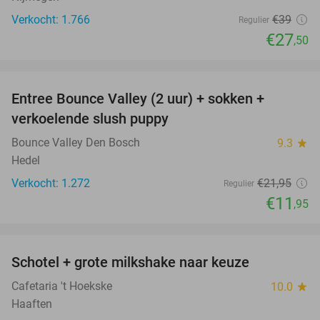
Verkocht: 1.766
€39
Regulier
€27
,50
favorite_border
Entree Bounce Valley (2 uur) + sokken +
46%
verkoelende slush puppy
Bounce Valley Den Bosch
9.3
star
Hedel
Verkocht: 1.272
€21
,95
Regulier
€11
,95
favorite_border
Schotel + grote milkshake naar keuze
42%
Cafetaria 't Hoekske
10.0
star
Haaften