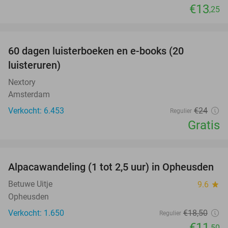
€13
,25
favorite_border
100%
60 dagen luisterboeken en e-books (20
luisteruren)
Nextory
Amsterdam
Verkocht: 6.453
€24
Regulier
Gratis
favorite_border
Alpacawandeling (1 tot 2,5 uur) in Opheusden
38%
Betuwe Uitje
9.6
star
Opheusden
Verkocht: 1.650
€18
,50
Regulier
€11
,50