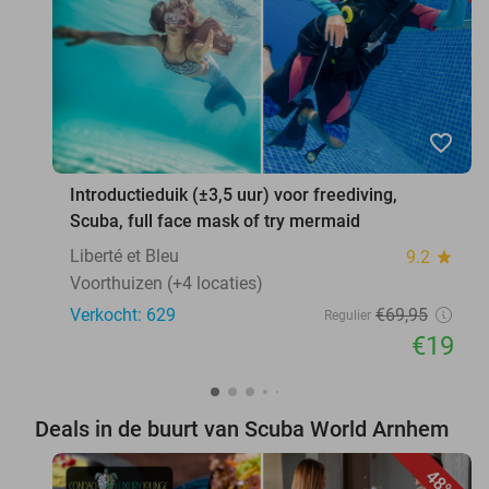
favorite_border
Introductieduik (±3,5 uur) voor freediving,
Scuba, full face mask of try mermaid
Liberté et Bleu
9.2
star
Voorthuizen (+4 locaties)
Verkocht: 629
€69
,95
Regulier
€19
Deals in de buurt van Scuba World Arnhem
48%