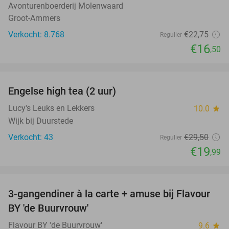
Avonturenboerderij Molenwaard
Groot-Ammers
Verkocht: 8.768
€22
,75
Regulier
€16
,50
favorite_border
Engelse high tea (2 uur)
32%
Lucy's Leuks en Lekkers
10.0
star
Wijk bij Duurstede
Verkocht: 43
€29
,50
Regulier
€19
,99
favorite_border
3-gangendiner à la carte + amuse bij Flavour
38%
BY 'de Buurvrouw'
Flavour BY 'de Buurvrouw'
9.6
star