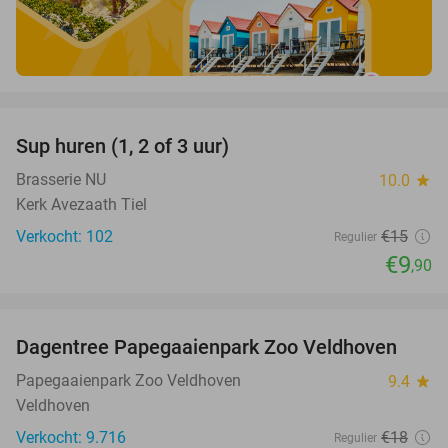
favorite_border
Sup huren (1, 2 of 3 uur)
34%
Brasserie NU
10.0
star
Kerk Avezaath Tiel
Verkocht: 102
€15
Regulier
€9
,90
favorite_border
Dagentree Papegaaienpark Zoo Veldhoven
26%
Papegaaienpark Zoo Veldhoven
9.4
star
Veldhoven
Verkocht: 9.716
€18
Regulier