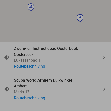
sport
sport
Zwem- en Instructiebad Oosterbeek
Oosterbeek
Lukassenpad 1
Routebeschrijving
Scuba World Arnhem Duikwinkel
Arnhem
Markt 17
Routebeschrijving