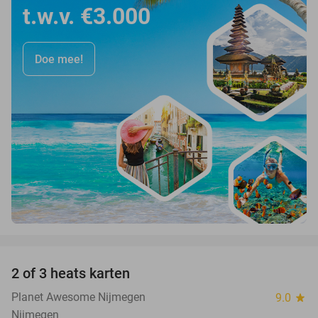
t.w.v. €3.000
Doe mee!
favorite_border
2 of 3 heats karten
29%
Planet Awesome Nijmegen
9.0
star
Nijmegen