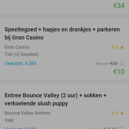
€34
favorite_border
Speeltegoed + hapjes en drankjes + parkeren
50%
bij Gran Casino
Gran Casino
9.4
star
Tiel (+2 locaties)
Verkocht: 4.285
€20
Regulier
€10
favorite_border
Entree Bounce Valley (2 uur) + sokken +
41%
verkoelende slush puppy
Bounce Valley Arnhem
9.3
star
Velp