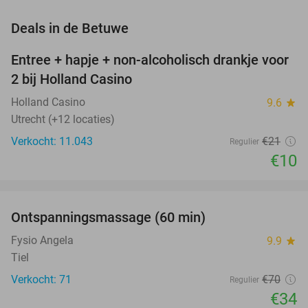
favorite_border
Deals in de Betuwe
Entree + hapje + non-alcoholisch drankje voor
52%
2 bij Holland Casino
Holland Casino
9.6
star
Utrecht (+12 locaties)
Verkocht: 11.043
€21
Regulier
€10
favorite_border
Ontspanningsmassage (60 min)
51%
Fysio Angela
9.9
star
Tiel
Verkocht: 71
€70
Regulier
€34