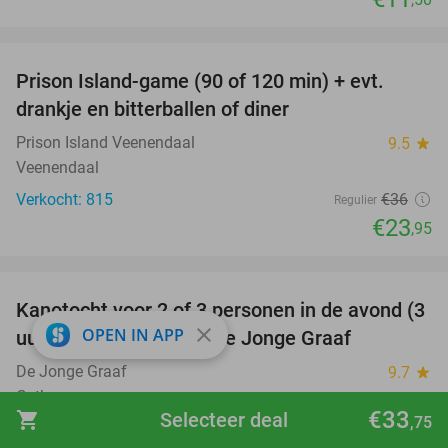
favorite_border
Prison Island-game (90 of 120 min) + evt.
33%
drankje en bitterballen of diner
Prison Island Veenendaal
9.5
star
Veenendaal
Verkocht: 815
€36
Regulier
€23
,95
favorite_border
Kanotocht voor 2 of 3 personen in de avond (3
56%
close
OPEN IN APP
uur) + pannenkoek bij De Jonge Graaf
De Jonge Graaf
9.7
star
Cothen
€33
shopping_cart
Selecteer deal
,75
Verkocht: 170
€54
Regulier