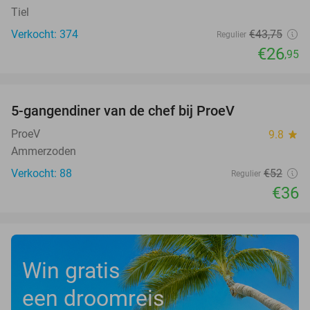
Tiel
Verkocht: 374
€43
,75
Regulier
€26
,95
favorite_border
5-gangendiner van de chef bij ProeV
31%
ProeV
9.8
star
Ammerzoden
Verkocht: 88
€52
Regulier
€36
Win gratis
een droomreis