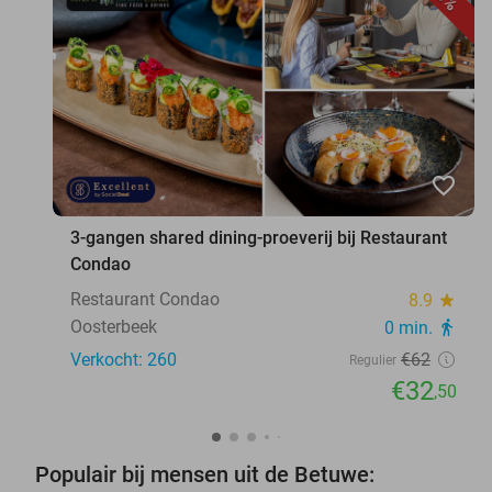
favorite_border
3-gangen shared dining-proeverij bij Restaurant
Condao
Restaurant Condao
8.9
star
Oosterbeek
0 min.
directions_walk
Verkocht: 260
€62
Regulier
€32
,50
Populair bij mensen uit de Betuwe: