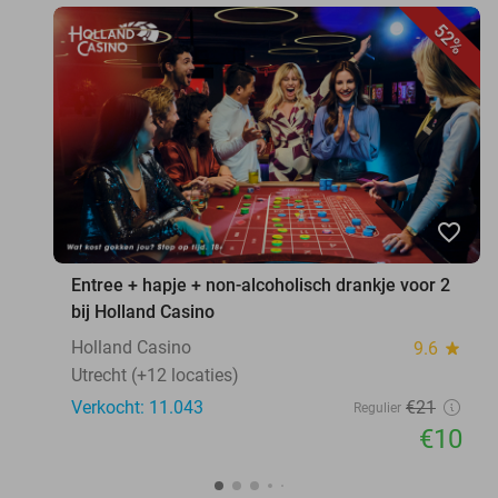
52%
favorite_border
Entree + hapje + non-alcoholisch drankje voor 2
bij Holland Casino
Holland Casino
9.6
star
Utrecht (+12 locaties)
Verkocht: 11.043
€21
Regulier
€10