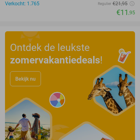
Verkocht: 1.765
€21
,95
Regulier
€11
,95
Ontdek de leukste
zomervakantiedeals
!
Bekijk nu