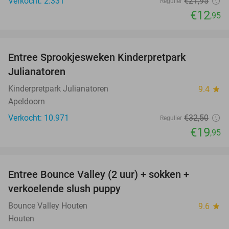
Verkocht: 2.331
€21
,95
Regulier
€12
,95
favorite_border
Entree Sprookjesweken Kinderpretpark
39%
Julianatoren
Kinderpretpark Julianatoren
9.4
star
Apeldoorn
Verkocht: 10.971
€32
,50
Regulier
€19
,95
favorite_border
Entree Bounce Valley (2 uur) + sokken +
46%
verkoelende slush puppy
Bounce Valley Houten
9.6
star
Houten