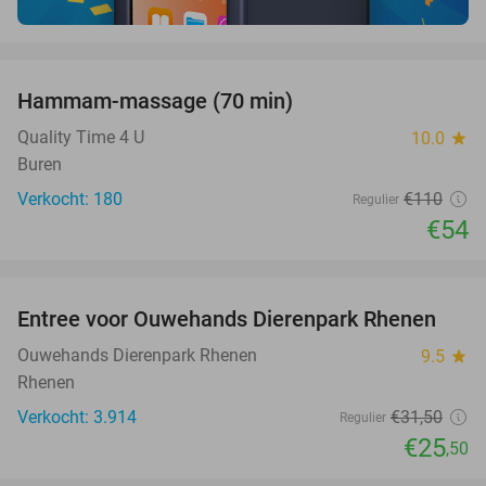
favorite_border
Hammam-massage (70 min)
51%
SOLD
OUT
Quality Time 4 U
10.0
star
Buren
Verkocht: 180
€110
Regulier
€54
favorite_border
Entree voor Ouwehands Dierenpark Rhenen
19%
Ouwehands Dierenpark Rhenen
9.5
star
Rhenen
Verkocht: 3.914
€31
,50
Regulier
€25
,50
favorite_border