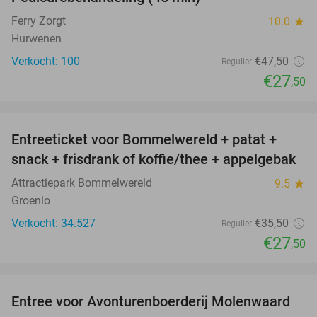
42%
SOLD
OUT
Ferry Zorgt
10.0
star
Hurwenen
Verkocht: 100
€47
,50
Regulier
€27
,50
favorite_border
Entreeticket voor Bommelwereld + patat +
23%
snack + frisdrank of koffie/thee + appelgebak
Attractiepark Bommelwereld
9.5
star
Groenlo
Verkocht: 34.527
€35
,50
Regulier
€27
,50
favorite_border
Entree voor Avonturenboerderij Molenwaard
27%