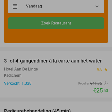
Zoek Restaurant
favorite_border
3- of 4-gangendiner à la carte aan het water
39%
Hotel Aan De Linge
9.8
star
Kedichem
Verkocht: 1.338
€41
,75
Regulier
€25
,50
favorite_border
Pedicurebehandeling (45 min)