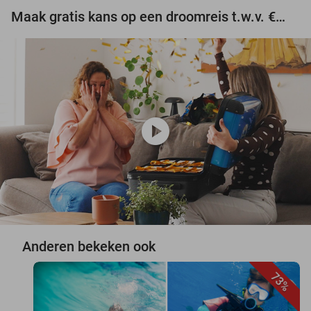
Maak gratis kans op een droomreis t.w.v. €3.000!
play_circle
Anderen bekeken ook
73%