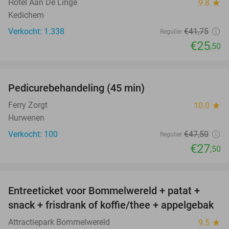
Hotel Aan De Linge
9.8
star
Kedichem
Verkocht: 1.338
€41
,75
Regulier
€25
,50
favorite_border
Pedicurebehandeling (45 min)
42%
SOLD
OUT
Ferry Zorgt
10.0
star
Hurwenen
Verkocht: 100
€47
,50
Regulier
€27
,50
favorite_border
Entreeticket voor Bommelwereld + patat +
23%
snack + frisdrank of koffie/thee + appelgebak
Attractiepark Bommelwereld
9.5
star