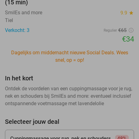
(15 min)
SmilEs and more
9.9
star
Tiel
Verkocht: 3
€65
Regulier
€34
Dagelijks om middernacht nieuwe Social Deals. Wees
snel, op = op!
In het kort
Ontdek de voordelen van een cuppingmassage voor je rug,
nek en schouders bij SmilEs and more: eventueel inclusief
ontspannende voetmassage met lavendelolie
Selecteer jouw deal
Cuppingmassage voor rug, nek en schouders
48%