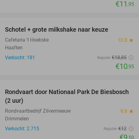
€11
,95
favorite_border
Schotel + grote milkshake naar keuze
42%
Cafetaria 't Hoekske
10.0
star
Haaften
Verkocht: 181
€18
,85
Regulier
€10
,95
favorite_border
Rondvaart door Nationaal Park De Biesbosch
21%
(2 uur)
Rondvaartbedrijf Zilvermeeuw
9.8
star
Drimmelen
Verkocht: 2.715
€12
Regulier
€9
,50