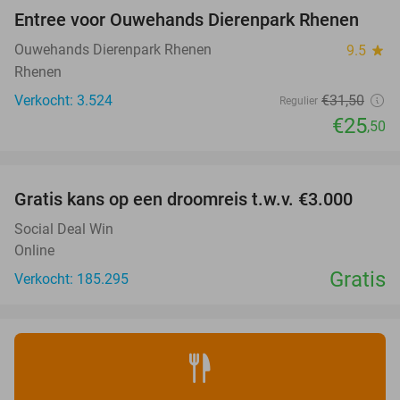
Entree voor Ouwehands Dierenpark Rhenen
19%
Ouwehands Dierenpark Rhenen
9.5
star
Rhenen
Verkocht: 3.524
€31
,50
Regulier
€25
,50
favorite_border
Gratis kans op een droomreis t.w.v. €3.000
Social Deal Win
Online
Gratis
Verkocht: 185.295