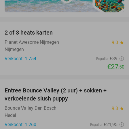
favorite_border
2 of 3 heats karten
29%
Planet Awesome Nijmegen
9.0
star
Nijmegen
Verkocht: 1.754
€39
Regulier
€27
,50
favorite_border
Entree Bounce Valley (2 uur) + sokken +
46%
verkoelende slush puppy
Bounce Valley Den Bosch
9.3
star
Hedel
Verkocht: 1.260
€21
,95
Regulier