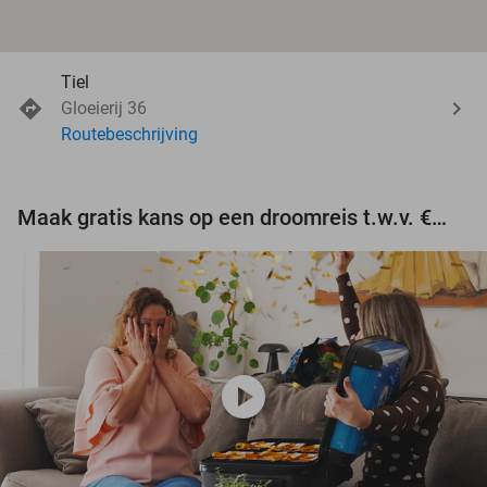
Tiel
Gloeierij 36
Routebeschrijving
Maak gratis kans op een droomreis t.w.v. €3.000!
play_circle