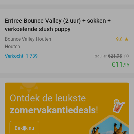
favorite_border
Entree Bounce Valley (2 uur) + sokken +
46%
verkoelende slush puppy
Bounce Valley Houten
9.6
star
Houten
Verkocht: 1.739
€21
,95
Regulier
€11
,95
Ontdek de leukste
zomervakantiedeals
!
Bekijk nu