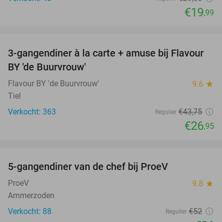
€19
,99
favorite_border
3-gangendiner à la carte + amuse bij Flavour
38%
BY 'de Buurvrouw'
Flavour BY 'de Buurvrouw'
9.6
star
Tiel
Verkocht: 363
€43
,75
Regulier
€26
,95
favorite_border
5-gangendiner van de chef bij ProeV
31%
ProeV
9.8
star
Ammerzoden
Verkocht: 88
€52
Regulier