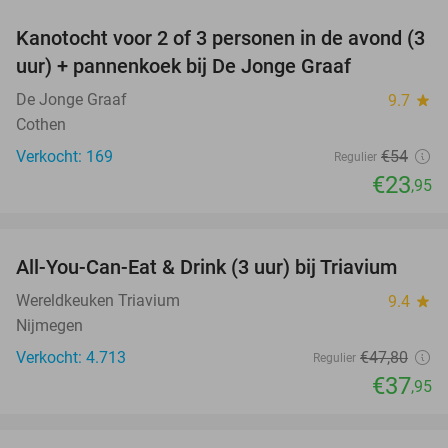
Kanotocht voor 2 of 3 personen in de avond (3
56%
uur) + pannenkoek bij De Jonge Graaf
De Jonge Graaf
9.7
star
Cothen
Verkocht: 169
€54
Regulier
€23
,95
favorite_border
All-You-Can-Eat & Drink (3 uur) bij Triavium
21%
Wereldkeuken Triavium
9.4
star
Nijmegen
Verkocht: 4.713
€47
,80
Regulier
€37
,95
favorite_border