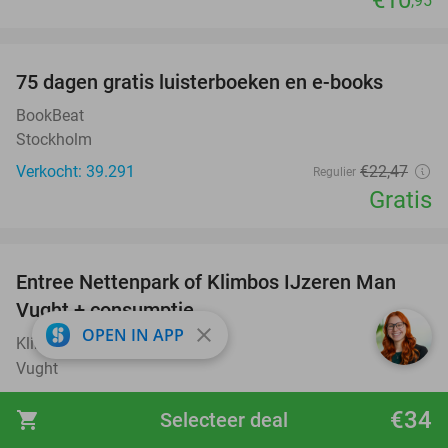
,95
favorite_border
100%
75 dagen gratis luisterboeken en e-books
BookBeat
Stockholm
Verkocht: 39.291
€22
,47
Regulier
Gratis
favorite_border
Entree Nettenpark of Klimbos IJzeren Man
29%
Vught + consumptie
close
OPEN IN APP
Klimbos IJzeren Man Vught
9.6
star
Vught
Verkocht: 724
€24
Regulier
€34
shopping_cart
Selecteer deal
€16
,95