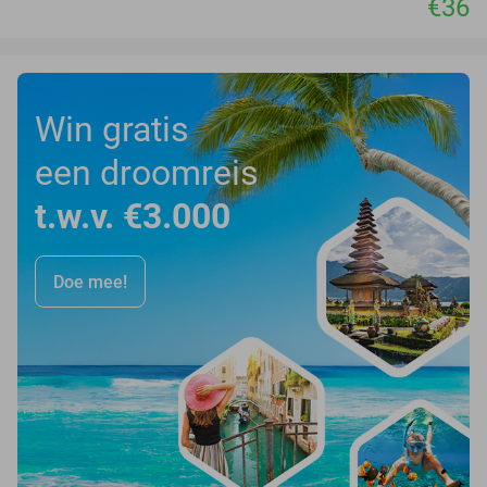
€36
Win gratis
een droomreis
t.w.v. €3.000
Doe mee!