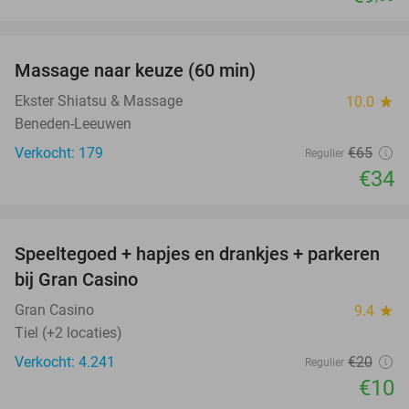
favorite_border
Massage naar keuze (60 min)
48%
Ekster Shiatsu & Massage
10.0
star
Beneden-Leeuwen
Verkocht: 179
€65
Regulier
€34
favorite_border
Speeltegoed + hapjes en drankjes + parkeren
50%
bij Gran Casino
Gran Casino
9.4
star
Tiel (+2 locaties)
Verkocht: 4.241
€20
Regulier
€10