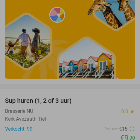
favorite_border
Sup huren (1, 2 of 3 uur)
34%
Brasserie NU
10.0
star
Kerk Avezaath Tiel
Verkocht: 99
€15
Regulier
€9
,90