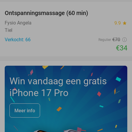
Ontspanningsmassage (60 min)
51%
Fysio Angela
9.9
star
Tiel
Verkocht: 66
€70
Regulier
€34
Win vandaag een gratis
iPhone 17 Pro
Meer info