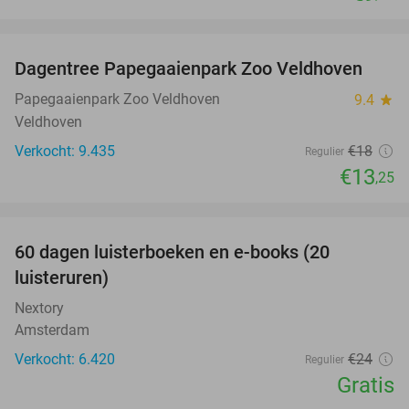
favorite_border
Dagentree Papegaaienpark Zoo Veldhoven
26%
Papegaaienpark Zoo Veldhoven
9.4
star
Veldhoven
Verkocht: 9.435
€18
Regulier
€13
,25
favorite_border
100%
60 dagen luisterboeken en e-books (20
luisteruren)
Nextory
Amsterdam
Verkocht: 6.420
€24
Regulier
Gratis