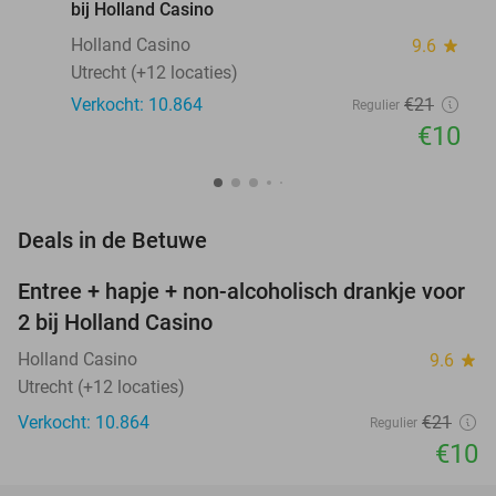
bij Holland Casino
Holland Casino
9.6
star
Utrecht (+12 locaties)
Verkocht: 10.864
€21
Regulier
€10
favorite_border
Deals in de Betuwe
Entree + hapje + non-alcoholisch drankje voor
52%
2 bij Holland Casino
Holland Casino
9.6
star
Utrecht (+12 locaties)
Verkocht: 10.864
€21
Regulier
€10
favorite_border