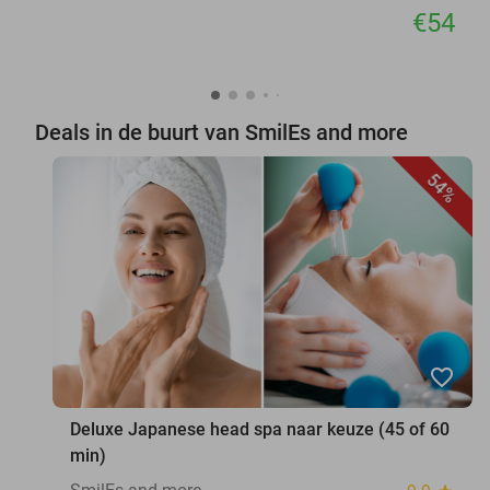
€54
Deals in de buurt van SmilEs and more
54%
favorite_border
Deluxe Japanese head spa naar keuze (45 of 60
min)