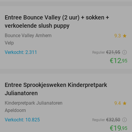
favorite_border
Entree Bounce Valley (2 uur) + sokken +
41%
verkoelende slush puppy
Bounce Valley Arnhem
9.3
star
Velp
Verkocht: 2.311
€21
,95
Regulier
€12
,95
favorite_border
Entree Sprookjesweken Kinderpretpark
39%
Julianatoren
Kinderpretpark Julianatoren
9.4
star
Apeldoorn
Verkocht: 10.825
€32
,50
Regulier
€19
,95