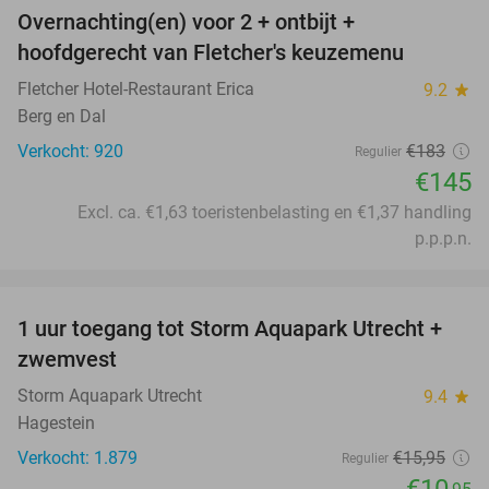
Overnachting(en) voor 2 + ontbijt +
21%
hoofdgerecht van Fletcher's keuzemenu
Fletcher Hotel-Restaurant Erica
9.2
star
Berg en Dal
Verkocht: 920
€183
Regulier
€145
Excl. ca. €1,63 toeristenbelasting en €1,37 handling
p.p.p.n.
favorite_border
1 uur toegang tot Storm Aquapark Utrecht +
31%
zwemvest
Storm Aquapark Utrecht
9.4
star
Hagestein
Verkocht: 1.879
€15
,95
Regulier
€10