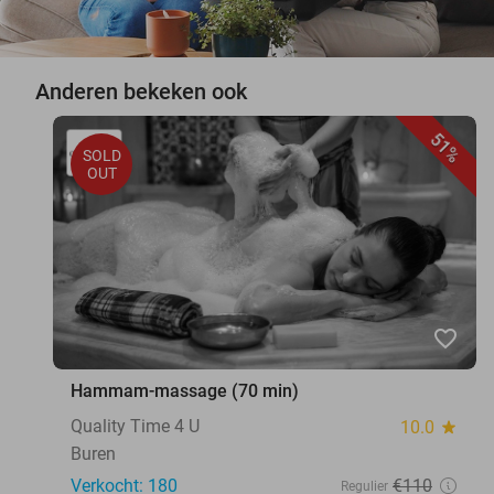
Anderen bekeken ook
51%
SOLD
OUT
favorite_border
Hammam-massage (70 min)
Quality Time 4 U
10.0
star
Buren
Verkocht: 180
€110
Regulier