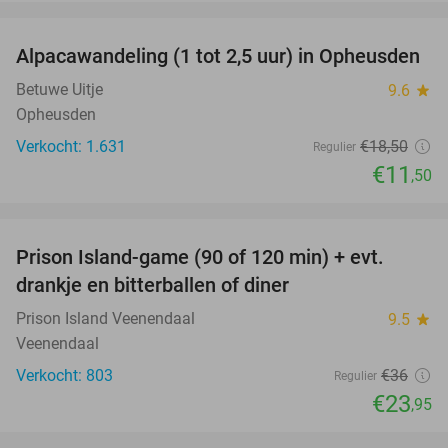
favorite_border
Alpacawandeling (1 tot 2,5 uur) in Opheusden
38%
Betuwe Uitje
9.6
star
Opheusden
Verkocht: 1.631
€18
,50
Regulier
€11
,50
favorite_border
Prison Island-game (90 of 120 min) + evt.
33%
drankje en bitterballen of diner
Prison Island Veenendaal
9.5
star
Veenendaal
Verkocht: 803
€36
Regulier
€23
,95
favorite_border