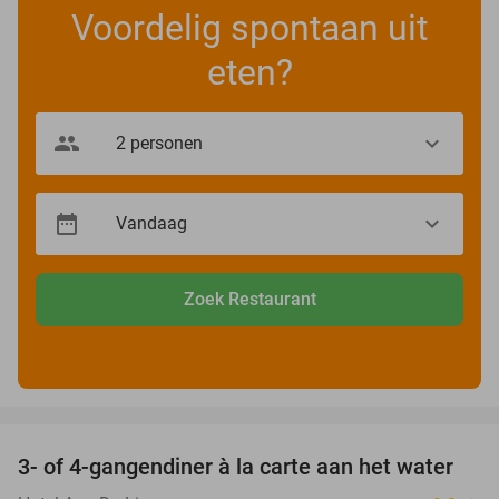
Voordelig spontaan uit
eten?
Zoek Restaurant
favorite_border
3- of 4-gangendiner à la carte aan het water
39%