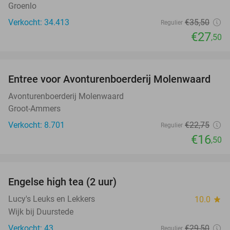
Groenlo
Verkocht: 34.413
€35
,50
Regulier
€27
,50
favorite_border
Entree voor Avonturenboerderij Molenwaard
27%
Avonturenboerderij Molenwaard
Groot-Ammers
Verkocht: 8.701
€22
,75
Regulier
€16
,50
favorite_border
Engelse high tea (2 uur)
32%
Lucy's Leuks en Lekkers
10.0
star
Wijk bij Duurstede
Verkocht: 43
€29
,50
Regulier