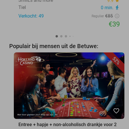
SmilEs and more
9.9
star
Tiel
0 min.
directions_walk
Verkocht: 49
€85
Regulier
€39
Populair bij mensen uit de Betuwe:
52%
favorite_border
Entree + hapje + non-alcoholisch drankje voor 2