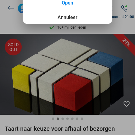
Open
7 dagen per week beschikbaar
10+ miljoen leden
Annuleer
Bereikbaar tot 21:00
9,4
op basis van
206.222 reviews
Ontdek 15.000+ deals
29%
SOLD
7 dagen per week beschikbaar
OUT
10+ miljoen leden
favorite_border
Taart naar keuze voor afhaal of bezorgen