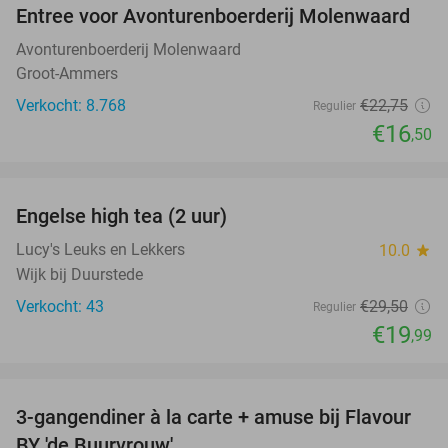
Entree voor Avonturenboerderij Molenwaard
27%
Avonturenboerderij Molenwaard
Groot-Ammers
Verkocht: 8.768
€22
,75
Regulier
€16
,50
favorite_border
Engelse high tea (2 uur)
32%
Lucy's Leuks en Lekkers
10.0
star
Wijk bij Duurstede
Verkocht: 43
€29
,50
Regulier
€19
,99
favorite_border
3-gangendiner à la carte + amuse bij Flavour
38%
BY 'de Buurvrouw'