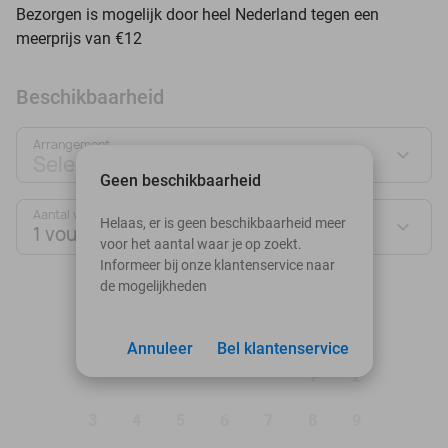
Bezorgen is mogelijk door heel Nederland tegen een
meerprijs van €12
Beschikbaarheid
Arrangement
Selecteer jouw deal
Geen beschikbaarheid
Aantal vouchers:
Helaas, er is geen beschikbaarheid meer
1 voucher
voor het aantal waar je op zoekt.
Informeer bij onze klantenservice naar
de mogelijkheden
augustus 2026
Ma
Di
Wo
Do
Vr
Za
Zo
Annuleer
Bel klantenservice
1
2
3
4
5
6
7
8
9