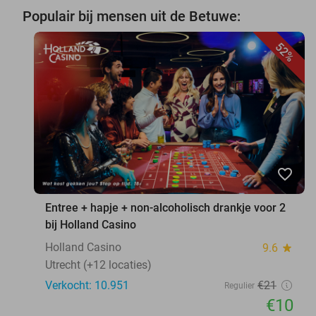
Populair bij mensen uit de Betuwe:
52%
favorite_border
Entree + hapje + non-alcoholisch drankje voor 2
bij Holland Casino
Holland Casino
9.6
star
Utrecht (+12 locaties)
Verkocht: 10.951
€21
Regulier
€10