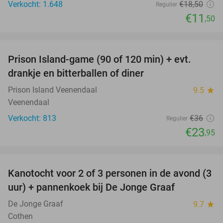
Verkocht: 1.648
€18
,50
Regulier
€11
,50
favorite_border
Prison Island-game (90 of 120 min) + evt.
33%
drankje en bitterballen of diner
Prison Island Veenendaal
9.5
star
Veenendaal
Verkocht: 813
€36
Regulier
€23
,95
favorite_border
Kanotocht voor 2 of 3 personen in de avond (3
56%
uur) + pannenkoek bij De Jonge Graaf
De Jonge Graaf
9.7
star
Cothen