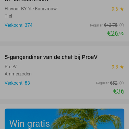
Flavour BY 'de Buurvrouw'
9.6
star
Tiel
Verkocht: 374
€43
,75
Regulier
€26
,95
favorite_border
5-gangendiner van de chef bij ProeV
31%
ProeV
9.8
star
Ammerzoden
Verkocht: 88
€52
Regulier
€36
Win gratis