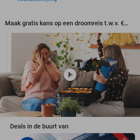
Maak gratis kans op een droomreis t.w.v. €3.000!
play_circle
Deals in de buurt van