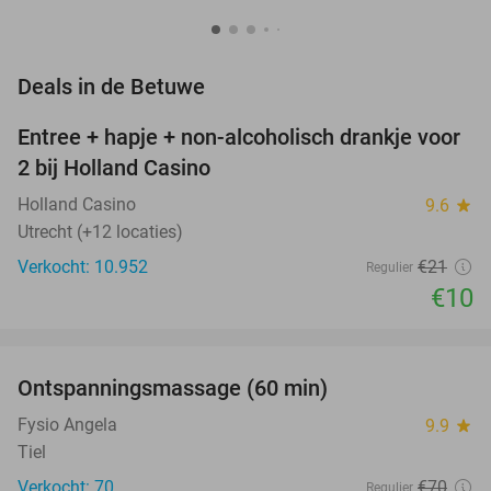
favorite_border
Deals in de Betuwe
Entree + hapje + non-alcoholisch drankje voor
52%
2 bij Holland Casino
Holland Casino
9.6
star
Utrecht (+12 locaties)
Verkocht: 10.952
€21
Regulier
€10
favorite_border
Ontspanningsmassage (60 min)
51%
Fysio Angela
9.9
star
Tiel
Verkocht: 70
€70
Regulier