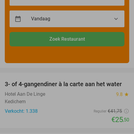
Zoek Restaurant
favorite_border
3- of 4-gangendiner à la carte aan het water
39%
Hotel Aan De Linge
9.8
star
Kedichem
Verkocht: 1.338
€41
,75
Regulier
€25
,50
favorite_border