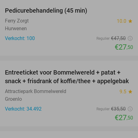
Pedicurebehandeling (45 min)
42%
SOLD
OUT
Ferry Zorgt
10.0
star
Hurwenen
Verkocht: 100
€47
,50
Regulier
€27
,50
favorite_border
Entreeticket voor Bommelwereld + patat +
23%
snack + frisdrank of koffie/thee + appelgebak
Attractiepark Bommelwereld
9.5
star
Groenlo
Verkocht: 34.492
€35
,50
Regulier
€27
,50
favorite_border