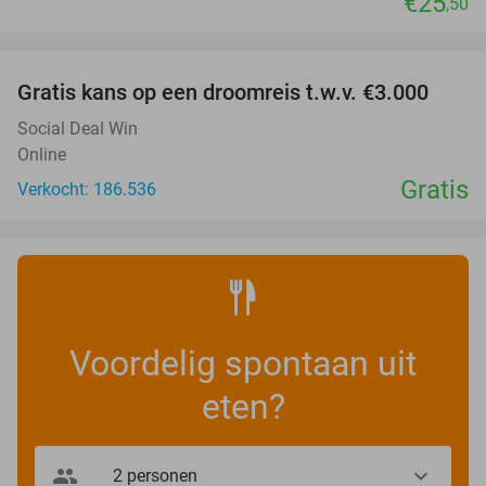
€25
,50
favorite_border
Gratis kans op een droomreis t.w.v. €3.000
Social Deal Win
Online
Gratis
Verkocht: 186.536
Voordelig spontaan uit
eten?