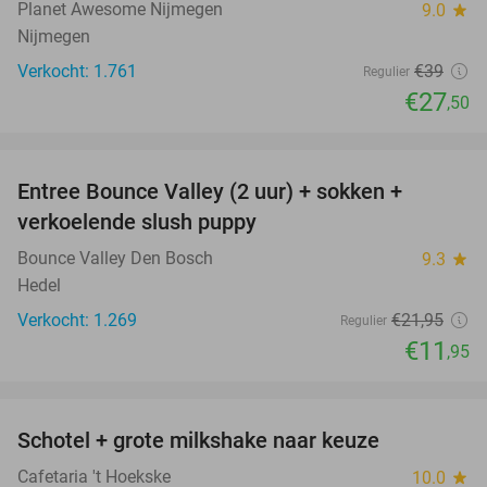
Planet Awesome Nijmegen
9.0
star
Nijmegen
Verkocht: 1.761
€39
Regulier
€27
,50
favorite_border
Entree Bounce Valley (2 uur) + sokken +
46%
verkoelende slush puppy
Bounce Valley Den Bosch
9.3
star
Hedel
Verkocht: 1.269
€21
,95
Regulier
€11
,95
favorite_border
Schotel + grote milkshake naar keuze
42%
Cafetaria 't Hoekske
10.0
star