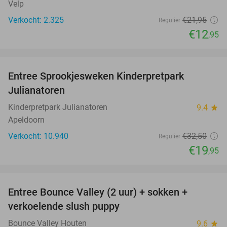
Velp
Verkocht: 2.325
€21
,95
Regulier
€12
,95
favorite_border
Entree Sprookjesweken Kinderpretpark
39%
Julianatoren
Kinderpretpark Julianatoren
9.4
star
Apeldoorn
Verkocht: 10.940
€32
,50
Regulier
€19
,95
favorite_border
Entree Bounce Valley (2 uur) + sokken +
46%
verkoelende slush puppy
Bounce Valley Houten
9.6
star