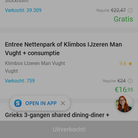
Stockholm
Verkocht: 39.309
€22
,47
Regulier
Gratis
favorite_border
Entree Nettenpark of Klimbos IJzeren Man
29%
Vught + consumptie
Klimbos IJzeren Man Vught
9.6
star
Vught
Verkocht: 759
€24
Regulier
€16
,95
favorite_border
close
OPEN IN APP
Grieks 3-gangen shared dining-diner +
42%
nagerecht bij Olive Garden Wijk bij Duurstede
Uitverkocht!
Olive Garden Wijk bij Duurstede
9.7
star