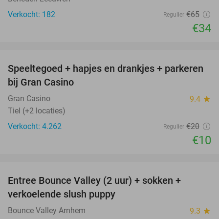
Verkocht: 182
€65
Regulier
€34
favorite_border
Speeltegoed + hapjes en drankjes + parkeren
50%
bij Gran Casino
Gran Casino
9.4
star
Tiel (+2 locaties)
Verkocht: 4.262
€20
Regulier
€10
favorite_border
Entree Bounce Valley (2 uur) + sokken +
41%
verkoelende slush puppy
Bounce Valley Arnhem
9.3
star