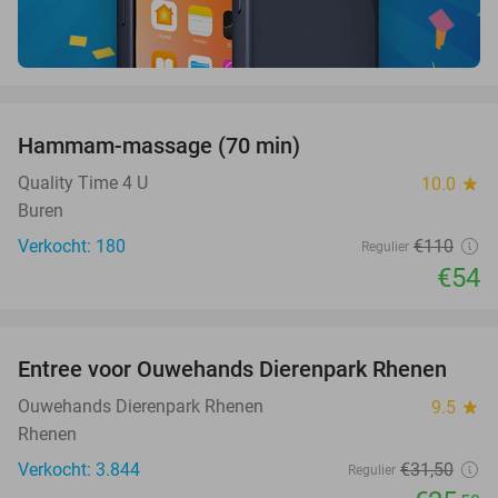
favorite_border
Hammam-massage (70 min)
51%
SOLD
OUT
Quality Time 4 U
10.0
star
Buren
Verkocht: 180
€110
Regulier
€54
favorite_border
Entree voor Ouwehands Dierenpark Rhenen
19%
Ouwehands Dierenpark Rhenen
9.5
star
Rhenen
Verkocht: 3.844
€31
,50
Regulier