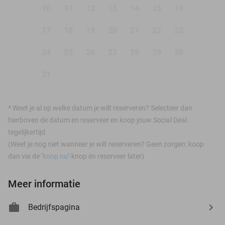
10
11
12
13
14
15
16
17
18
19
20
21
22
23
24
25
26
27
28
29
30
31
*
Weet je al op welke datum je wilt reserveren? Selecteer dan
hierboven de datum en reserveer en koop jouw Social Deal
tegelijkertijd.
(Weet je nog niet wanneer je wilt reserveren? Geen zorgen: koop
dan via de ‘
koop nu
’-knop én reserveer later)
Meer informatie
Bedrijfspagina