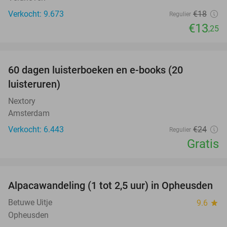
Verkocht: 9.673
€18
Regulier
€13
,25
favorite_border
100%
60 dagen luisterboeken en e-books (20
luisteruren)
Nextory
Amsterdam
Verkocht: 6.443
€24
Regulier
Gratis
favorite_border
Alpacawandeling (1 tot 2,5 uur) in Opheusden
38%
Betuwe Uitje
9.6
star
Opheusden