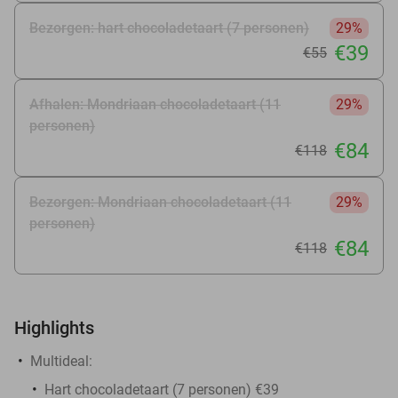
Bezorgen: hart chocoladetaart (7 personen)
29%
€39
€55
Afhalen: Mondriaan chocoladetaart (11
29%
personen)
€84
€118
Bezorgen: Mondriaan chocoladetaart (11
29%
personen)
€84
€118
Highlights
Multideal:
Hart chocoladetaart (7 personen) €39