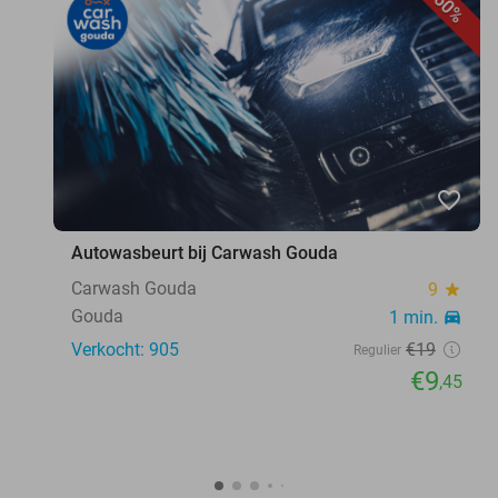
50%
favorite_border
Autowasbeurt bij Carwash Gouda
Carwash Gouda
9
star
Gouda
1 min.
directions_car
Verkocht: 905
€19
Regulier
€9
,45