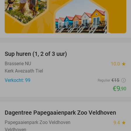
favorite_border
Sup huren (1, 2 of 3 uur)
34%
Brasserie NU
10.0
star
Kerk Avezaath Tiel
Verkocht: 99
€15
Regulier
€9
,90
favorite_border
Dagentree Papegaaienpark Zoo Veldhoven
26%
Papegaaienpark Zoo Veldhoven
9.4
star
Veldhoven