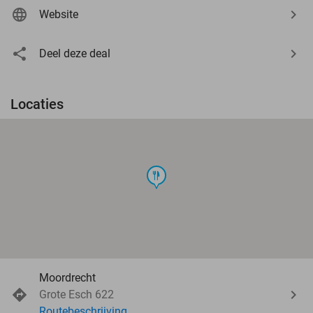
Website
Deel deze deal
Locaties
food
Moordrecht
Grote Esch 622
Routebeschrijving