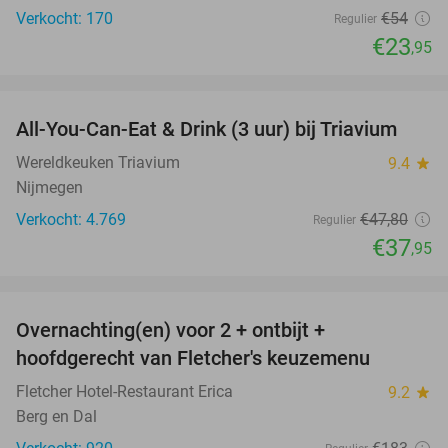
Verkocht: 170
€54
Regulier
€23
,95
favorite_border
All-You-Can-Eat & Drink (3 uur) bij Triavium
21%
Wereldkeuken Triavium
9.4
star
Nijmegen
Verkocht: 4.769
€47
,80
Regulier
€37
,95
favorite_border
Overnachting(en) voor 2 + ontbijt +
21%
hoofdgerecht van Fletcher's keuzemenu
Fletcher Hotel-Restaurant Erica
9.2
star
Berg en Dal