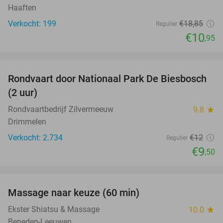
Haaften
Verkocht: 199
€18
,85
Regulier
€10
,95
favorite_border
Rondvaart door Nationaal Park De Biesbosch
21%
(2 uur)
Rondvaartbedrijf Zilvermeeuw
9.8
star
Drimmelen
Verkocht: 2.734
€12
Regulier
€9
,50
favorite_border
Massage naar keuze (60 min)
48%
Ekster Shiatsu & Massage
10.0
star
Beneden-Leeuwen