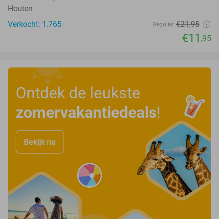
Houten
Verkocht: 1.765
€21
,95
Regulier
€11
,95
Ontdek de leukste
zomervakantiedeals
!
Bekijk nu