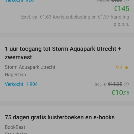
Verkocht: 920
€183
Regulier
€145
Excl. ca. €1,63 toeristenbelasting en €1,37 handling
p.p.p.n.
favorite_border
1 uur toegang tot Storm Aquapark Utrecht +
31%
zwemvest
Storm Aquapark Utrecht
9.4
star
Hagestein
Verkocht: 1.904
€15
,95
Regulier
€10
,95
favorite_border
100%
75 dagen gratis luisterboeken en e-books
BookBeat