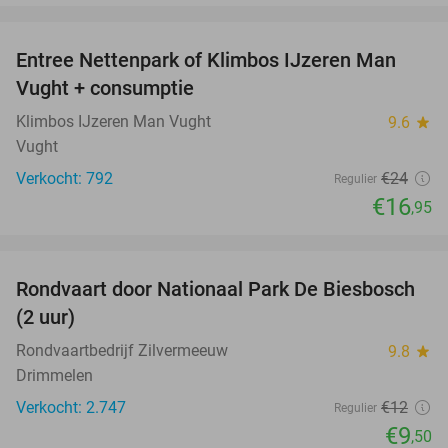
favorite_border
Entree Nettenpark of Klimbos IJzeren Man
29%
Vught + consumptie
Klimbos IJzeren Man Vught
9.6
star
Vught
Verkocht: 792
€24
Regulier
€16
,95
favorite_border
Rondvaart door Nationaal Park De Biesbosch
21%
(2 uur)
Rondvaartbedrijf Zilvermeeuw
9.8
star
Drimmelen
Verkocht: 2.747
€12
Regulier
€9
,50