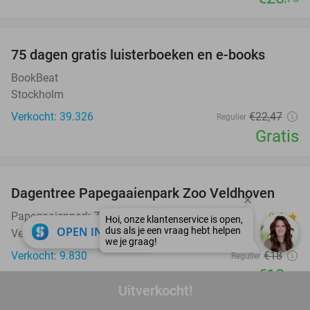
favorite_border
100%
75 dagen gratis luisterboeken en e-books
BookBeat
Stockholm
Verkocht: 39.326
€22
,47
Regulier
Gratis
favorite_border
Dagentree Papegaaienpark Zoo Veldhoven
26%
Papegaaienpark Zoo Veldhoven
9.4
star
close
OPEN IN APP
Veldhoven
Verkocht: 9.830
€18
Regulier
€13
,25
Uitverkocht!
favorite_border