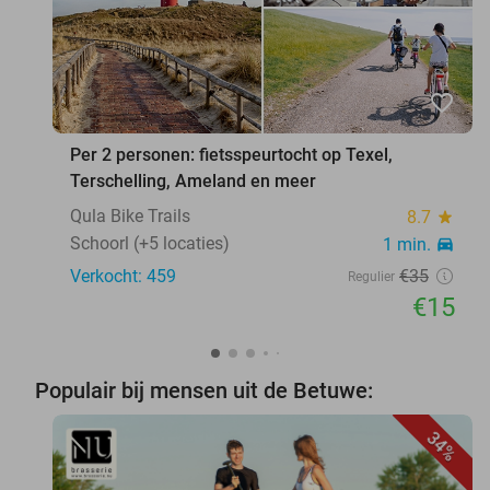
favorite_border
Per 2 personen: fietsspeurtocht op Texel,
Terschelling, Ameland en meer
Qula Bike Trails
8.7
star
Schoorl (+5 locaties)
1 min.
directions_car
Verkocht: 459
€35
Regulier
€15
Populair bij mensen uit de Betuwe:
34%