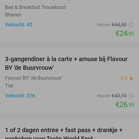
Bed & Breakfast Trouwborst
Rhenen
Verkocht: 40
€44
,50
Regulier
€24
,95
favorite_border
3-gangendiner à la carte + amuse bij Flavour
38%
BY 'de Buurvrouw'
Flavour BY 'de Buurvrouw'
9.6
star
Tiel
Verkocht: 376
€43
,75
Regulier
€26
,95
favorite_border
1 of 2 dagen entree + fast pass + drankje +
56%
NEW
workshop voor Taste World Fest