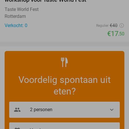
TODAY
Taste World Fest
Rotterdam
Verkocht: 0
€40
Regulier
€17
,50
Voordelig spontaan uit
eten?