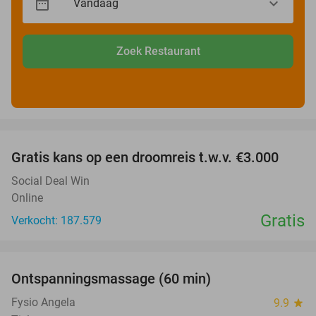
Zoek Restaurant
favorite_border
Gratis kans op een droomreis t.w.v. €3.000
Social Deal Win
Online
Gratis
Verkocht: 187.579
favorite_border
Ontspanningsmassage (60 min)
51%
Fysio Angela
9.9
star