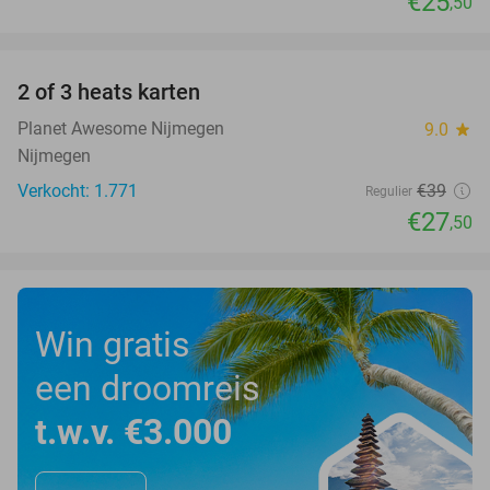
€25
,50
favorite_border
2 of 3 heats karten
29%
Planet Awesome Nijmegen
9.0
star
Nijmegen
Verkocht: 1.771
€39
Regulier
€27
,50
Win gratis
een droomreis
t.w.v. €3.000