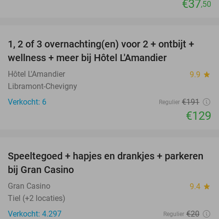
€37
,50
favorite_border
1, 2 of 3 overnachting(en) voor 2 + ontbijt +
32%
NEW
wellness + meer bij Hôtel L'Amandier
TODAY
Hôtel L'Amandier
9.9
star
Libramont-Chevigny
Verkocht: 6
€191
Regulier
€129
favorite_border
Speeltegoed + hapjes en drankjes + parkeren
50%
bij Gran Casino
Gran Casino
9.4
star
Tiel (+2 locaties)
Verkocht: 4.297
€20
Regulier