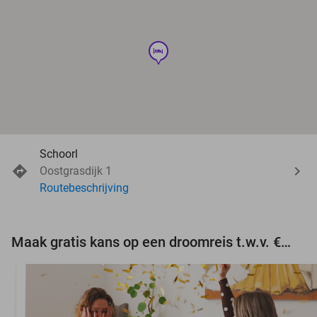
hotel
Schoorl
Oostgrasdijk 1
Routebeschrijving
Maak gratis kans op een droomreis t.w.v. €3.000!