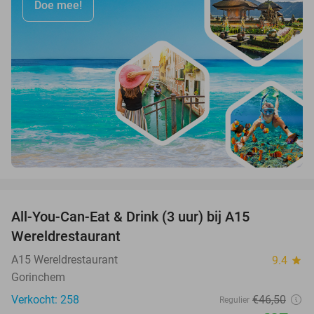
Doe mee!
favorite_border
All-You-Can-Eat & Drink (3 uur) bij A15
19%
Wereldrestaurant
A15 Wereldrestaurant
9.4
star
Gorinchem
Verkocht: 258
€46
,50
Regulier