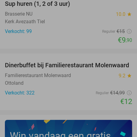
Sup huren (1, 2 of 3 uur)
34%
Brasserie NU
10.0
star
Kerk Avezaath Tiel
Verkocht: 99
€15
Regulier
€9
,90
favorite_border
Dinerbuffet bij Familierestaurant Molenwaard
20%
Familierestaurant Molenwaard
9.2
star
Ottoland
Verkocht: 322
€14
,99
Regulier
€12
Win vandaag een gratis