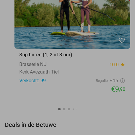
favorite_border
Sup huren (1, 2 of 3 uur)
Brasserie NU
10.0
star
Kerk Avezaath Tiel
Verkocht: 99
€15
Regulier
€9
,90
favorite_border
Deals in de Betuwe