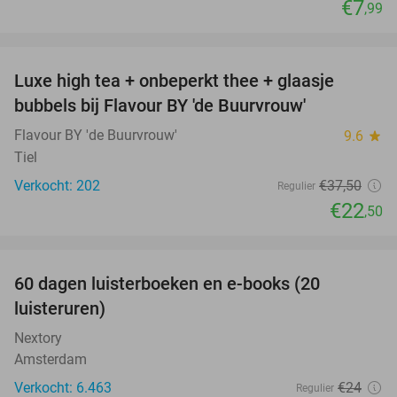
€7
,99
favorite_border
Luxe high tea + onbeperkt thee + glaasje
40%
bubbels bij Flavour BY 'de Buurvrouw'
Flavour BY 'de Buurvrouw'
9.6
star
Tiel
Verkocht: 202
€37
,50
Regulier
€22
,50
favorite_border
100%
60 dagen luisterboeken en e-books (20
luisteruren)
Nextory
Amsterdam
Verkocht: 6.463
€24
Regulier