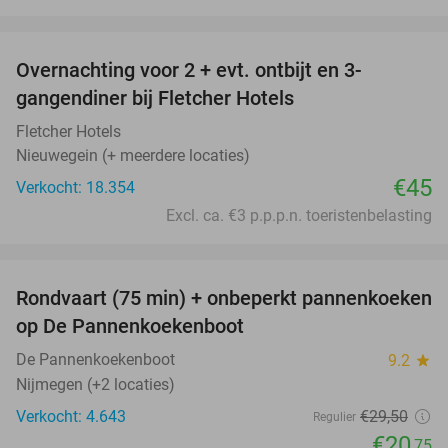
favorite_border
Overnachting voor 2 + evt. ontbijt en 3-
gangendiner bij Fletcher Hotels
Fletcher Hotels
Nieuwegein (+ meerdere locaties)
€45
Verkocht: 18.354
Excl. ca. €3 p.p.p.n. toeristenbelasting
favorite_border
Rondvaart (75 min) + onbeperkt pannenkoeken
30%
op De Pannenkoekenboot
De Pannenkoekenboot
9.2
star
Nijmegen (+2 locaties)
Verkocht: 4.643
€29
,50
Regulier
€20
,75