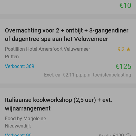
€10
favorite_border
Overnachting voor 2 + ontbijt + 3-gangendiner
of dagentree spa aan het Veluwemeer
Postillion Hotel Amersfoort Veluwemeer
9.2
star
Putten
€125
Verkocht: 369
Excl. ca. €2,11 p.p.p.n. toeristenbelasting
favorite_border
Italiaanse kookworkshop (2,5 uur) + evt.
60%
wijnarrangement
Food by Marjoleine
Nieuwendijk
Verkocht: 90
€100
Regulier