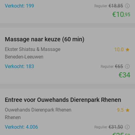
Verkocht: 199
€18
,85
Regulier
€10
,95
favorite_border
Massage naar keuze (60 min)
48%
Ekster Shiatsu & Massage
10.0
star
Beneden-Leeuwen
Verkocht: 183
€65
Regulier
€34
favorite_border
Entree voor Ouwehands Dierenpark Rhenen
19%
Ouwehands Dierenpark Rhenen
9.5
star
Rhenen
Verkocht: 4.006
€31
,50
Regulier