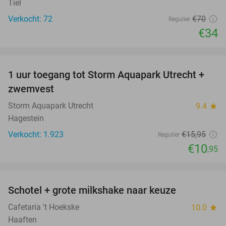
Tiel
Verkocht: 72
€70
Regulier
€34
favorite_border
1 uur toegang tot Storm Aquapark Utrecht +
31%
zwemvest
Storm Aquapark Utrecht
9.4
star
Hagestein
Verkocht: 1.923
€15
,95
Regulier
€10
,95
favorite_border
Schotel + grote milkshake naar keuze
42%
Cafetaria 't Hoekske
10.0
star
Haaften