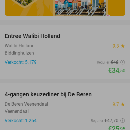
favorite_border
Entree Walibi Holland
25%
Walibi Holland
9.3
star
Biddinghuizen
Verkocht: 5.179
€46
Regulier
€34
,50
favorite_border
4-gangen keuzediner bij De Beren
46%
De Beren Veenendaal
9.7
star
Veenendaal
Verkocht: 1.264
€47
,70
Regulier
€25
,95