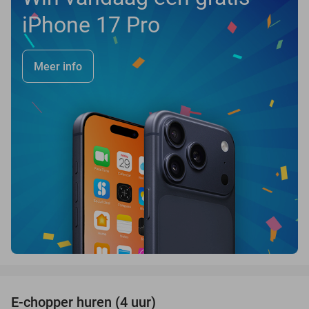
iPhone 17 Pro
Meer info
favorite_border
E-chopper huren (4 uur)
44%