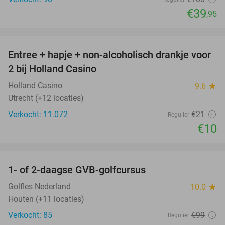
€39
,95
favorite_border
Entree + hapje + non-alcoholisch drankje voor
52%
2 bij Holland Casino
Holland Casino
9.6
star
Utrecht (+12 locaties)
Verkocht: 11.072
€21
Regulier
€10
favorite_border
1- of 2-daagse GVB-golfcursus
92%
Golfles Nederland
10.0
star
Houten (+11 locaties)
Verkocht: 85
€99
Regulier