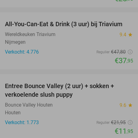
favorite_border
All-You-Can-Eat & Drink (3 uur) bij Triavium
21%
Wereldkeuken Triavium
9.4
star
Nijmegen
Verkocht: 4.776
€47
,80
Regulier
€37
,95
favorite_border
Entree Bounce Valley (2 uur) + sokken +
46%
verkoelende slush puppy
Bounce Valley Houten
9.6
star
Houten
Verkocht: 1.773
€21
,95
Regulier
€11
,95