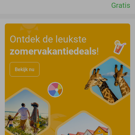
Gratis
Ontdek de leukste
zomervakantiedeals
!
Bekijk nu