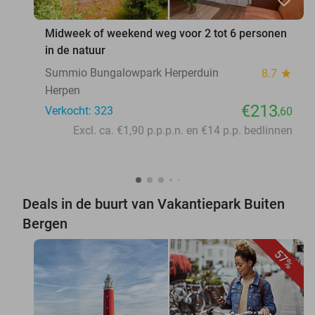
Midweek of weekend weg voor 2 tot 6 personen
in de natuur
Summio Bungalowpark Herperduin
8.7
star
Herpen
€213
Verkocht: 323
,60
Excl. ca. €1,90 p.p.p.n. en €14 p.p. bedlinnen
Deals in de buurt van Vakantiepark Buiten
Bergen
57%