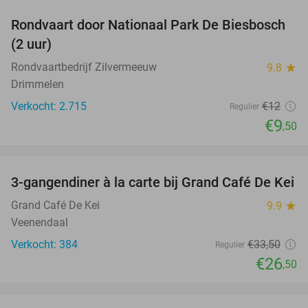
Rondvaart door Nationaal Park De Biesbosch
21%
(2 uur)
Rondvaartbedrijf Zilvermeeuw
9.8
star
Drimmelen
Verkocht: 2.715
€12
Regulier
€9
,50
favorite_border
3-gangendiner à la carte bij Grand Café De Kei
21%
Grand Café De Kei
9.9
star
Veenendaal
Verkocht: 384
€33
,50
Regulier
€26
,50
favorite_border