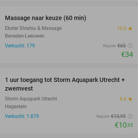
favorite_border
Massage naar keuze (60 min)
48%
Ekster Shiatsu & Massage
10.0
star
Beneden-Leeuwen
Verkocht: 179
€65
Regulier
€34
favorite_border
1 uur toegang tot Storm Aquapark Utrecht +
31%
zwemvest
Storm Aquapark Utrecht
9.4
star
Hagestein
Verkocht: 1.879
€15
,95
Regulier
€10
,95
favorite_border