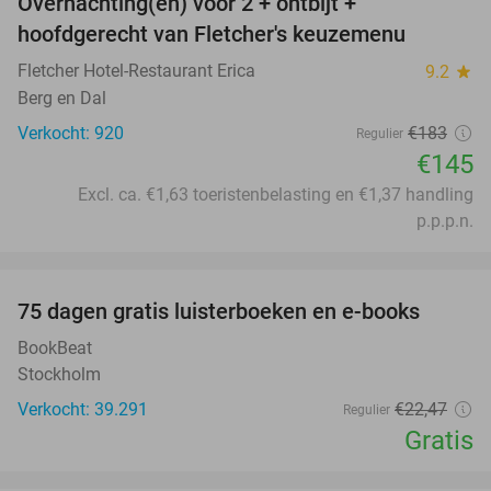
Overnachting(en) voor 2 + ontbijt +
21%
hoofdgerecht van Fletcher's keuzemenu
Fletcher Hotel-Restaurant Erica
9.2
star
Berg en Dal
Verkocht: 920
€183
Regulier
€145
Excl. ca. €1,63 toeristenbelasting en €1,37 handling
p.p.p.n.
favorite_border
100%
75 dagen gratis luisterboeken en e-books
BookBeat
Stockholm
Verkocht: 39.291
€22
,47
Regulier
Gratis
favorite_border