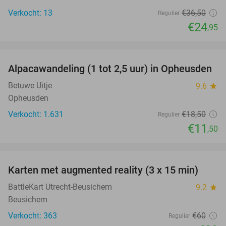
Verkocht: 13
€36
,50
Regulier
€24
,95
favorite_border
Alpacawandeling (1 tot 2,5 uur) in Opheusden
38%
Betuwe Uitje
9.6
star
Opheusden
Verkocht: 1.631
€18
,50
Regulier
€11
,50
favorite_border
Karten met augmented reality (3 x 15 min)
35%
BattleKart Utrecht-Beusichem
9.2
star
Beusichem
Verkocht: 363
€60
Regulier