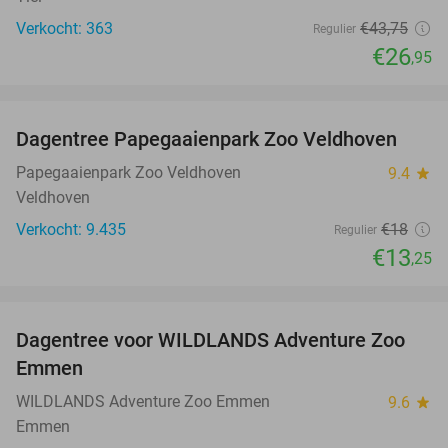
Verkocht: 363
€43
,75
Regulier
€26
,95
favorite_border
Dagentree Papegaaienpark Zoo Veldhoven
26%
Papegaaienpark Zoo Veldhoven
9.4
star
Veldhoven
Verkocht: 9.435
€18
Regulier
€13
,25
favorite_border
Dagentree voor WILDLANDS Adventure Zoo
24%
Emmen
WILDLANDS Adventure Zoo Emmen
9.6
star
Emmen