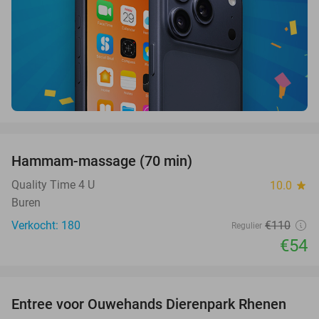
favorite_border
Hammam-massage (70 min)
51%
SOLD
OUT
Quality Time 4 U
10.0
star
Buren
Verkocht: 180
€110
Regulier
€54
favorite_border
Entree voor Ouwehands Dierenpark Rhenen
19%