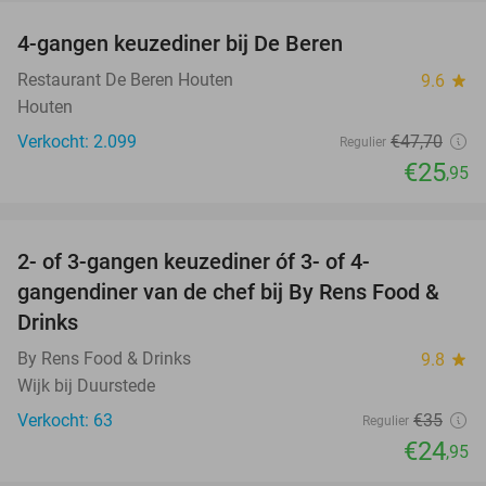
4-gangen keuzediner bij De Beren
46%
Restaurant De Beren Houten
9.6
star
Houten
Verkocht: 2.099
€47
,70
Regulier
€25
,95
favorite_border
2- of 3-gangen keuzediner óf 3- of 4-
29%
gangendiner van de chef bij By Rens Food &
Drinks
By Rens Food & Drinks
9.8
star
Wijk bij Duurstede
Verkocht: 63
€35
Regulier
€24
,95
favorite_border