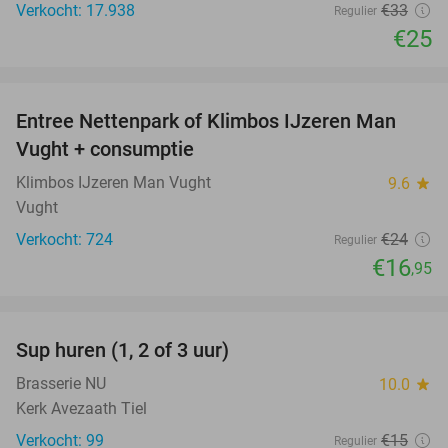
Verkocht: 17.938
€33
Regulier
€25
favorite_border
Entree Nettenpark of Klimbos IJzeren Man
29%
Vught + consumptie
Klimbos IJzeren Man Vught
9.6
star
Vught
Verkocht: 724
€24
Regulier
€16
,95
favorite_border
Sup huren (1, 2 of 3 uur)
34%
Brasserie NU
10.0
star
Kerk Avezaath Tiel
Verkocht: 99
€15
Regulier