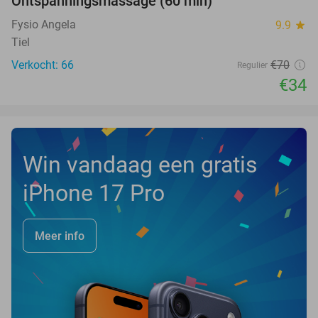
Ontspanningsmassage (60 min)
51%
Fysio Angela
9.9
star
Tiel
Verkocht: 66
€70
Regulier
€34
Win vandaag een gratis
iPhone 17 Pro
Meer info