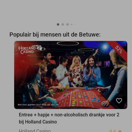
Populair bij mensen uit de Betuwe:
52%
favorite_border
Entree + hapje + non-alcoholisch drankje voor 2
bij Holland Casino
Holland Casino
9.6
star