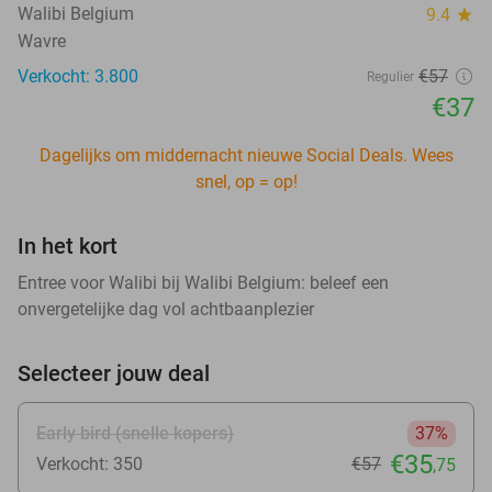
Walibi Belgium
9.4
star
Wavre
Verkocht: 3.800
€57
Regulier
€37
Dagelijks om middernacht nieuwe Social Deals. Wees
snel, op = op!
In het kort
Entree voor Walibi bij Walibi Belgium: beleef een
onvergetelijke dag vol achtbaanplezier
Selecteer jouw deal
Early bird (snelle kopers)
37%
€35
Verkocht: 350
€57
,75