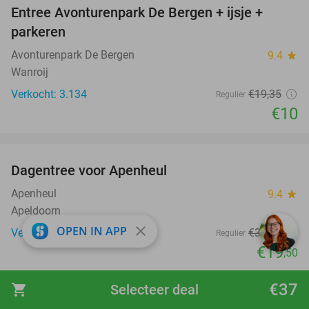
Entree Avonturenpark De Bergen + ijsje +
48%
parkeren
Avonturenpark De Bergen
9.4
star
Wanroij
Verkocht: 3.134
€19
,35
Regulier
€10
favorite_border
Dagentree voor Apenheul
36%
Apenheul
9.4
star
Apeldoorn
close
OPEN IN APP
Verkocht: 33.324
€30
,50
Regulier
€19
,50
favorite_border
€37
shopping_cart
Selecteer deal
Dinerbuffet bij Familierestaurant Molenwaard