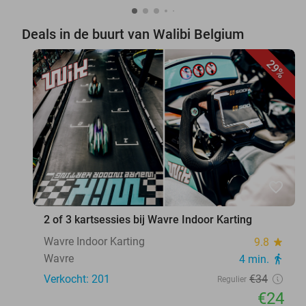
Deals in de buurt van Walibi Belgium
29%
favorite_border
2 of 3 kartsessies bij Wavre Indoor Karting
Wavre Indoor Karting
9.8
star
Wavre
4 min.
directions_walk
Verkocht: 201
€34
Regulier
€24