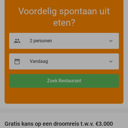
Voordelig spontaan uit
eten?
Zoek Restaurant
favorite_border
Gratis kans op een droomreis t.w.v. €3.000