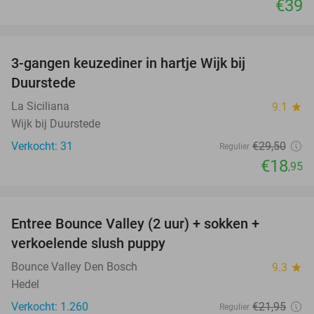
€39
favorite_border
3-gangen keuzediner in hartje Wijk bij
36%
Duurstede
La Siciliana
9.1
star
Wijk bij Duurstede
Verkocht: 31
€29
,50
Regulier
€18
,95
favorite_border
Entree Bounce Valley (2 uur) + sokken +
46%
verkoelende slush puppy
Bounce Valley Den Bosch
9.3
star
Hedel
Verkocht: 1.260
€21
,95
Regulier