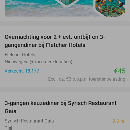
favorite_border
Overnachting voor 2 + evt. ontbijt en 3-
gangendiner bij Fletcher Hotels
Fletcher Hotels
Nieuwegein (+ meerdere locaties)
€45
Verkocht: 18.177
Excl. ca. €3 p.p.p.n. toeristenbelasting
favorite_border
3-gangen keuzediner bij Syrisch Restaurant
32%
Gaia
Syrisch Restaurant Gaia
9.3
star
Tiel