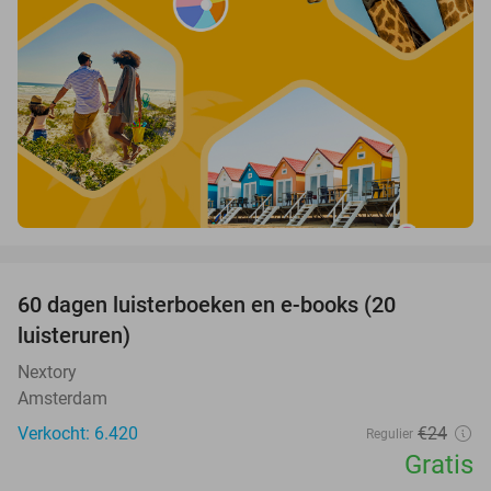
favorite_border
100%
60 dagen luisterboeken en e-books (20
luisteruren)
Nextory
Amsterdam
Verkocht: 6.420
€24
Regulier
Gratis