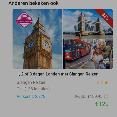
Anderen bekeken ook
32%
favorite_border
1, 2 of 3 dagen Londen met Slangen Reizen
Slangen Reizen
8.2
star
Tiel (+38 locaties)
Verkocht: 2.778
€189
,95
Regulier
€129