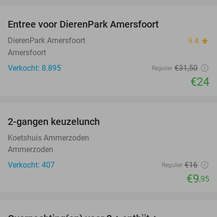
Entree voor DierenPark Amersfoort
24%
DierenPark Amersfoort
9.4
star
Amersfoort
Verkocht: 8.895
€31
,50
Regulier
€24
favorite_border
2-gangen keuzelunch
38%
Koetshuis Ammerzoden
Ammerzoden
Verkocht: 407
€16
Regulier
€9
,95
favorite_border