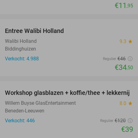
€11
,95
favorite_border
Entree Walibi Holland
25%
Walibi Holland
9.3
star
Biddinghuizen
Verkocht: 4.988
€46
Regulier
€34
,50
favorite_border
Workshop glasblazen + koffie/thee + lekkernij
68%
Willem Buyse GlasEntertainment
8.0
star
Beneden-Leeuwen
Verkocht: 446
€120
Regulier
€39