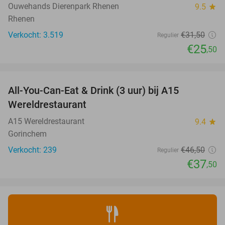
Ouwehands Dierenpark Rhenen
9.5
star
Rhenen
Verkocht: 3.519
€31
,50
Regulier
€25
,50
favorite_border
All-You-Can-Eat & Drink (3 uur) bij A15
19%
Wereldrestaurant
A15 Wereldrestaurant
9.4
star
Gorinchem
Verkocht: 239
€46
,50
Regulier
€37
,50