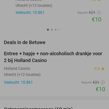
Utrecht (+12 locaties)
Verkocht: 10.861
€21
Regulier
€10
favorite_border
Deals in de Betuwe
Entree + hapje + non-alcoholisch drankje voor
52%
2 bij Holland Casino
Holland Casino
9.6
star
Utrecht (+12 locaties)
Verkocht: 10.861
€21
Regulier
€10
favorite_border