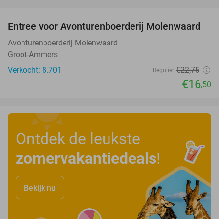
favorite_border
Entree voor Avonturenboerderij Molenwaard
27%
Avonturenboerderij Molenwaard
Groot-Ammers
Verkocht: 8.701
€22
,75
Regulier
€16
,50
Ontdek de leukste
zomervakantiedeals
!
Bekijk nu