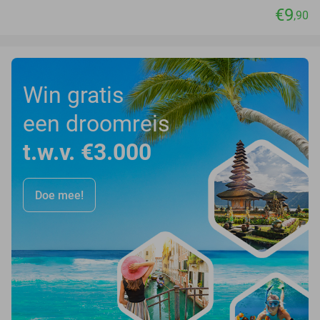
€9
,90
Win gratis
een droomreis
t.w.v. €3.000
Doe mee!