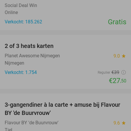
Social Deal Win
Online
Gratis
Verkocht: 185.262
favorite_border
2 of 3 heats karten
29%
Planet Awesome Nijmegen
9.0
star
Nijmegen
Verkocht: 1.754
€39
Regulier
€27
,50
favorite_border
3-gangendiner à la carte + amuse bij Flavour
38%
BY 'de Buurvrouw'
Flavour BY 'de Buurvrouw'
9.6
star
Tiel