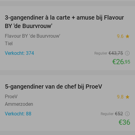
favorite_border
3-gangendiner à la carte + amuse bij Flavour
38%
BY 'de Buurvrouw'
Flavour BY 'de Buurvrouw'
9.6
star
Tiel
Verkocht: 374
€43
,75
Regulier
€26
,95
favorite_border
5-gangendiner van de chef bij ProeV
31%
ProeV
9.8
star
Ammerzoden
Verkocht: 88
€52
Regulier
€36