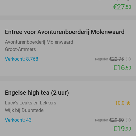
€27
,50
favorite_border
Entree voor Avonturenboerderij Molenwaard
27%
Avonturenboerderij Molenwaard
Groot-Ammers
Verkocht: 8.768
€22
,75
Regulier
€16
,50
favorite_border
Engelse high tea (2 uur)
32%
Lucy's Leuks en Lekkers
10.0
star
Wijk bij Duurstede
Verkocht: 43
€29
,50
Regulier
€19
,99