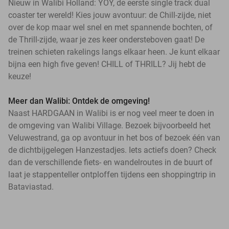
Nieuw in Walibi Holland: YOY, de eerste single track dual
coaster ter wereld! Kies jouw avontuur: de Chill-zijde, niet
over de kop maar wel snel en met spannende bochten, of
de Thrill-zijde, waar je zes keer ondersteboven gaat! De
treinen schieten rakelings langs elkaar heen. Je kunt elkaar
bijna een high five geven! CHILL of THRILL? Jij hebt de
keuze!
Meer dan Walibi: Ontdek de omgeving!
Naast HARDGAAN in Walibi is er nog veel meer te doen in
de omgeving van Walibi Village. Bezoek bijvoorbeeld het
Veluwestrand, ga op avontuur in het bos of bezoek één van
de dichtbijgelegen Hanzestadjes. Iets actiefs doen? Check
dan de verschillende fiets- en wandelroutes in de buurt of
laat je stappenteller ontploffen tijdens een shoppingtrip in
Bataviastad.