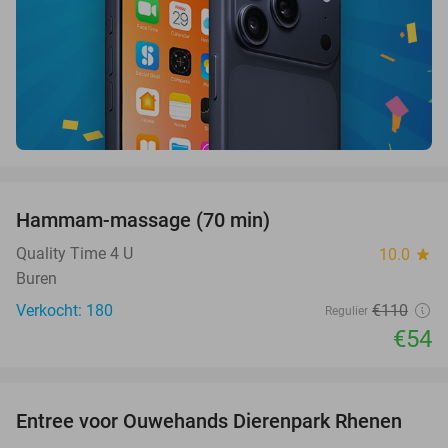
favorite_border
Hammam-massage (70 min)
51%
SOLD
OUT
Quality Time 4 U
10.0
star
Buren
Verkocht: 180
€110
Regulier
€54
favorite_border
Entree voor Ouwehands Dierenpark Rhenen
19%