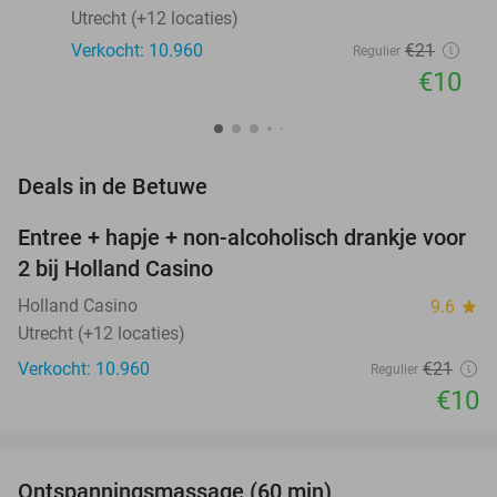
Utrecht (+12 locaties)
Verkocht: 10.960
€21
Regulier
€10
favorite_border
Deals in de Betuwe
Entree + hapje + non-alcoholisch drankje voor
52%
2 bij Holland Casino
Holland Casino
9.6
star
Utrecht (+12 locaties)
Verkocht: 10.960
€21
Regulier
€10
favorite_border
Ontspanningsmassage (60 min)