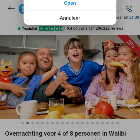
Open
7 dagen per week beschikbaar
10+ miljoen leden
Annuleer
Bereikbaar tot 21:00
9,4
op basis van
206.222 reviews
Ontdek 15.000+ deals
20%
7 dagen per week beschikbaar
10+ miljoen leden
favorite_border
Overnachting voor 4 of 8 personen in Walibi