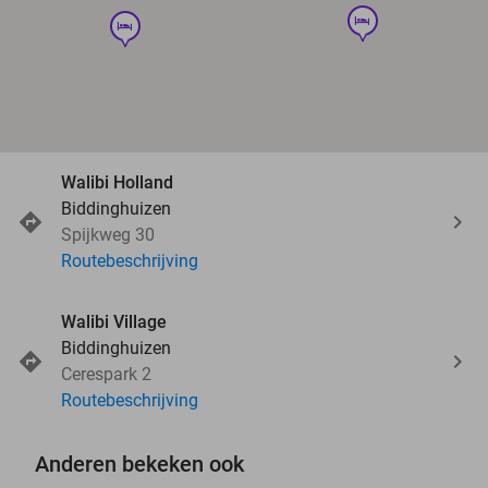
hotel
hotel
Walibi Holland
Biddinghuizen
Spijkweg 30
Routebeschrijving
Walibi Village
Biddinghuizen
Cerespark 2
Routebeschrijving
Anderen bekeken ook