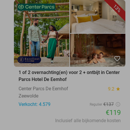
13%
favorite_border
1 of 2 overnachting(en) voor 2 + ontbijt in Center
Parcs Hotel De Eemhof
Center Parcs De Eemhof
9.2
star
Zeewolde
Verkocht: 4.579
€137
Regulier
€119
Inclusief alle bijkomende kosten