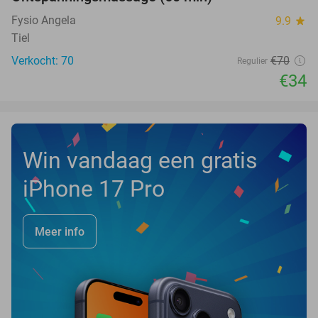
51%
Fysio Angela
9.9
star
Tiel
Verkocht: 70
€70
Regulier
€34
Win vandaag een gratis
iPhone 17 Pro
Meer info