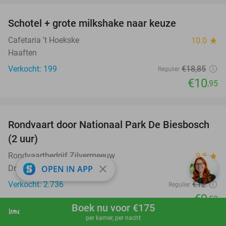
Schotel + grote milkshake naar keuze
42%
Cafetaria 't Hoekske
10.0
star
Haaften
Verkocht: 199
€18
,85
Regulier
€10
,95
favorite_border
Rondvaart door Nationaal Park De Biesbosch
21%
(2 uur)
Rondvaartbedrijf Zilvermeeuw
9.8
star
close
Drimmelen
OPEN IN APP
Verkocht: 2.736
€12
Regulier
€9
,50
Boek nu voor €175
hotel
shopping_cart
Boek nu
navigate_next
favorite_border
per kamer, per nacht