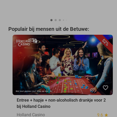
Populair bij mensen uit de Betuwe:
52%
favorite_border
Entree + hapje + non-alcoholisch drankje voor 2
bij Holland Casino
Holland Casino
9.6
star