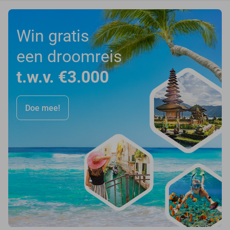
Win gratis
een droomreis
t.w.v. €3.000
Doe mee!