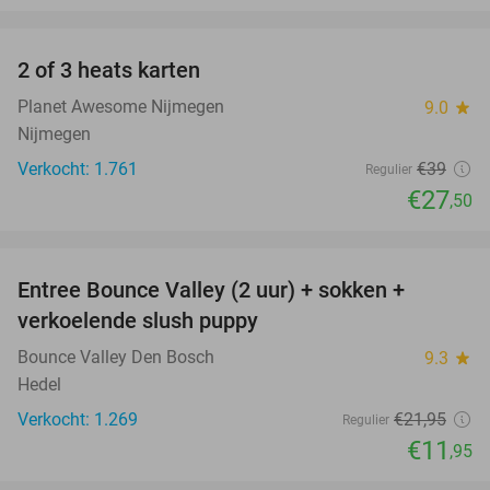
favorite_border
2 of 3 heats karten
29%
Planet Awesome Nijmegen
9.0
star
Nijmegen
Verkocht: 1.761
€39
Regulier
€27
,50
favorite_border
Entree Bounce Valley (2 uur) + sokken +
46%
verkoelende slush puppy
Bounce Valley Den Bosch
9.3
star
Hedel
Verkocht: 1.269
€21
,95
Regulier
€11
,95
favorite_border