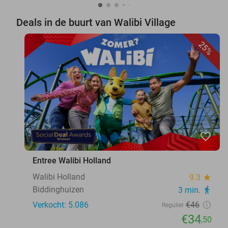
Deals in de buurt van Walibi Village
25%
favorite_border
Entree Walibi Holland
Walibi Holland
9.3
star
Biddinghuizen
3 min.
directions_walk
Verkocht: 5.086
€46
Regulier
€34
,50