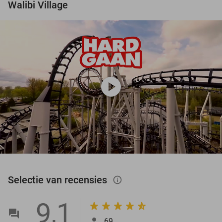
Walibi Village
play_circle
Selectie van recensies
info_outlined
9,1
69