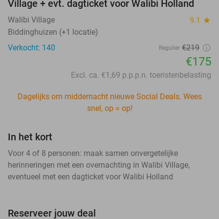
Village + evt. dagticket voor Walibi Holland
Walibi Village
9.1
star
Biddinghuizen (+1 locatie)
Verkocht: 140
€219
Regulier
€175
Excl. ca. €1,69 p.p.p.n. toeristenbelasting
Dagelijks om middernacht nieuwe Social Deals. Wees
snel, op = op!
In het kort
Voor 4 of 8 personen: maak samen onvergetelijke
herinneringen met een overnachting in Walibi Village,
eventueel met een dagticket voor Walibi Holland
Reserveer jouw deal