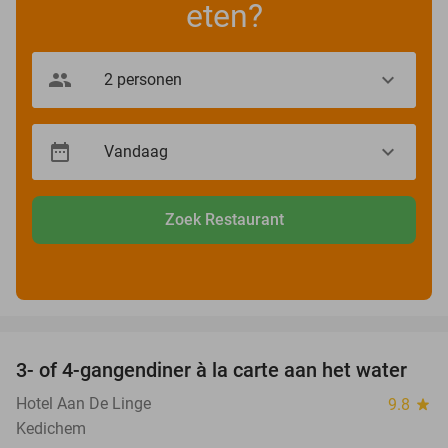
eten?
Zoek Restaurant
favorite_border
3- of 4-gangendiner à la carte aan het water
39%
Hotel Aan De Linge
9.8
star
Kedichem