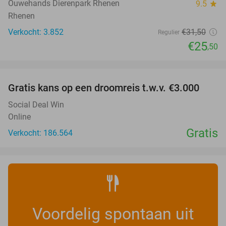
Ouwehands Dierenpark Rhenen
9.5
star
Rhenen
Verkocht: 3.852
€31
,50
Regulier
€25
,50
favorite_border
Gratis kans op een droomreis t.w.v. €3.000
Social Deal Win
Online
Gratis
Verkocht: 186.564
Voordelig spontaan uit