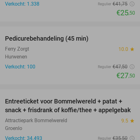
Verkocht: 1.338
€41
,75
Regulier
€25
,50
favorite_border
Pedicurebehandeling (45 min)
42%
SOLD
OUT
Ferry Zorgt
10.0
star
Hurwenen
Verkocht: 100
€47
,50
Regulier
€27
,50
favorite_border
Entreeticket voor Bommelwereld + patat +
23%
snack + frisdrank of koffie/thee + appelgebak
Attractiepark Bommelwereld
9.5
star
Groenlo
Verkocht: 34.493
€35
,50
Regulier