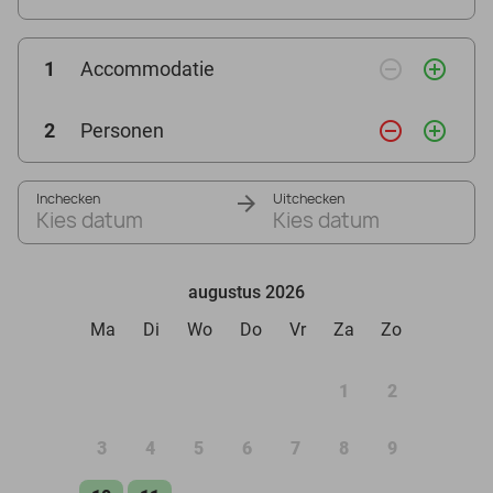
remove_circle_outline
add_circle_outline
1
Accommodatie
remove_circle_outline
add_circle_outline
2
Personen
Inchecken
Uitchecken
Kies datum
Kies datum
augustus 2026
Ma
Di
Wo
Do
Vr
Za
Zo
1
2
3
4
5
6
7
8
9