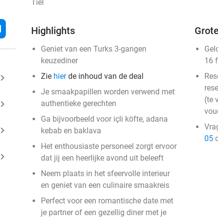
Tiel
l
Highlights
Grote
Geniet van een Turks 3-gangen
Gel
keuzediner
16 
Zie
hier
de inhoud van de deal
Res
ard_arrow_right
rese
Je smaakpapillen worden verwend met
(te 
ard_arrow_right
authentieke gerechten
vou
Ga bijvoorbeeld voor içli köfte, adana
Vra
ard_arrow_right
kebab en baklava
05
o
Het enthousiaste personeel zorgt ervoor
ard_arrow_right
dat jij een heerlijke avond uit beleeft
Neem plaats in het sfeervolle interieur
en geniet van een culinaire smaakreis
Perfect voor een romantische date met
je partner of een gezellig diner met je