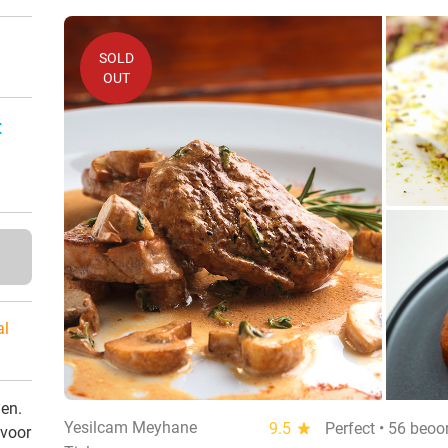
SOLD
OUT
:
al
den.
Yesilcam Meyhane
9.5
star
Perfect • 56 beoo
 voor