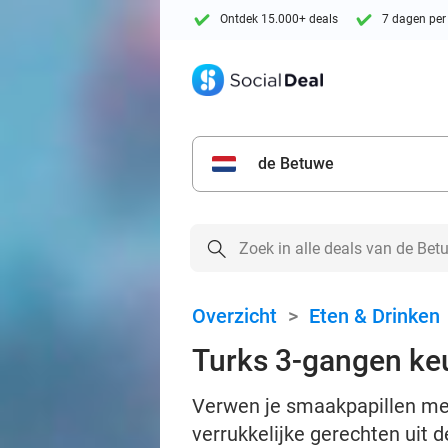
Ontdek 15.000+ deals
7 dagen per
de Betuwe
Overzicht
>
Eten & Drinken
Turks 3-gangen ke
Verwen je smaakpapillen met
verrukkelijke gerechten uit 