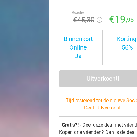
Regulier
€19
€45
,30
,95
Binnenkort
Korting
Online
56%
Ja
Uitverkocht!
Tijd resterend tot de nieuwe Soci
Deal:
Uitverkocht!
Gratis?!
- Deel deze deal met vrien
Kopen drie vrienden? Dan is de deal