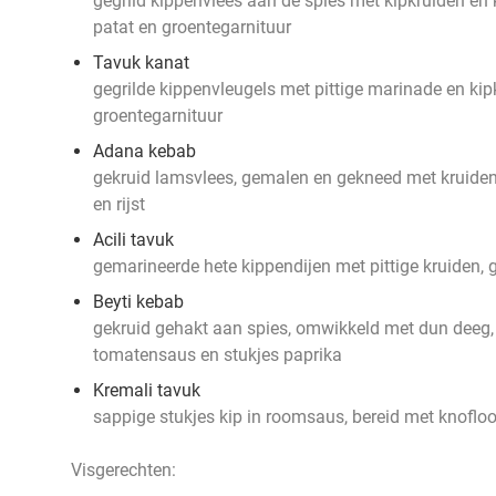
gegrild kippenvlees aan de spies met kipkruiden en
patat en groentegarnituur
Tavuk kanat
gegrilde kippenvleugels met pittige marinade en kip
groentegarnituur
Adana kebab
gekruid lamsvlees, gemalen en gekneed met kruiden
en rijst
Acili tavuk
gemarineerde hete kippendijen met pittige kruiden, 
Beyti kebab
gekruid gehakt aan spies, omwikkeld met dun deeg,
tomatensaus en stukjes paprika
Kremali tavuk
sappige stukjes kip in roomsaus, bereid met knofl
Visgerechten: