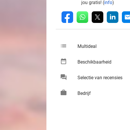
jou gratis! (
info
)
whatsapp
linkedin
fb
mai
list
keybo
Multideal
date_range
keybo
Beschikbaarheid
chat
keybo
Selectie van recensies
work
keybo
Bedrijf