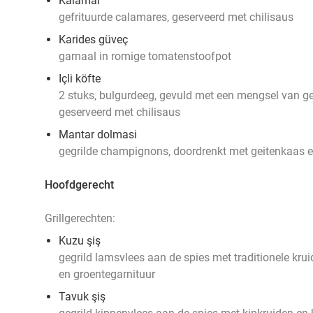
Kalamar
gefrituurde calamares, geserveerd met chilisaus
Karides güveç
garnaal in romige tomatenstoofpot
Içli köfte
2 stuks, bulgurdeeg, gevuld met een mengsel van geh
geserveerd met chilisaus
Mantar dolmasi
gegrilde champignons, doordrenkt met geitenkaas e
Hoofdgerecht
Grillgerechten:
Kuzu şiş
gegrild lamsvlees aan de spies met traditionele kr
en groentegarnituur
Tavuk şiş