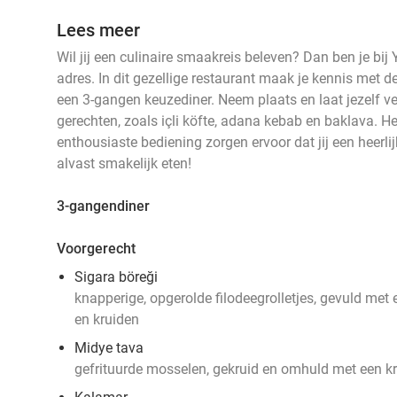
Lees meer
Wil jij een culinaire smaakreis beleven? Dan ben je bi
adres. In dit gezellige restaurant maak je kennis met d
een 3-gangen keuzediner. Neem plaats en laat jezelf v
gerechten, zoals içli köfte, adana kebab en baklava. Het
enthousiaste bediening zorgen ervoor dat jij een heerlij
alvast smakelijk eten!
3-gangendiner
Voorgerecht
Sigara böreği
knapperige, opgerolde filodeegrolletjes, gevuld met
en kruiden
Midye tava
gefrituurde mosselen, gekruid en omhuld met een k