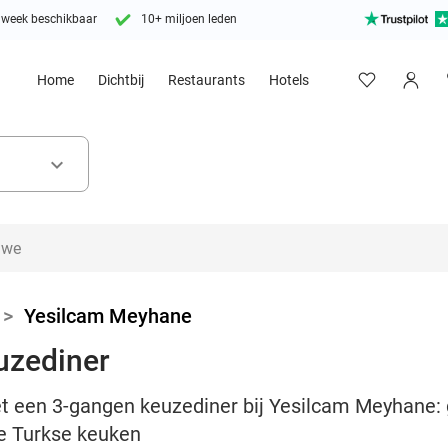
 week beschikbaar
10+ miljoen leden
Home
Dichtbij
Restaurants
Hotels
keyboard_arrow_down
>
Yesilcam Meyhane
uzediner
 een 3-gangen keuzediner bij Yesilcam Meyhane: g
de Turkse keuken