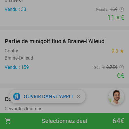
Charleroi
Vendu : 33
16€
Régulier
11
€
,90
favorite_border
Partie de minigolf fluo à Braine-l’Alleud
31%
Goolfy
9.8
star
Braine-l'Alleud
Vendu : 159
8
,75
€
Régulier
6€
favorite_border
close
OUVRIR DANS L'APPLI
Cours d'espagnol en ligne
94%
Cervantes Idiomas
Brabant Wallon
64€
shopping_cart
Sélectionnez deal
Vendu : 782
299€
Régulier