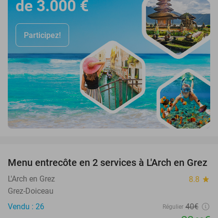
de 3.000 €
Participez!
favorite_border
Menu entrecôte en 2 services à L'Arch en Grez
40%
L'Arch en Grez
8.8
star
Grez-Doiceau
Vendu : 26
40€
Régulier