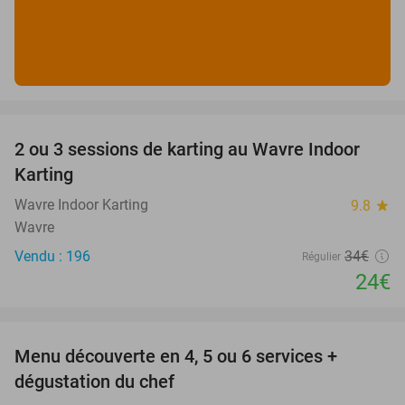
favorite_border
2 ou 3 sessions de karting au Wavre Indoor
29%
Karting
Wavre Indoor Karting
9.8
star
Wavre
Vendu : 196
34€
Régulier
24€
favorite_border
Menu découverte en 4, 5 ou 6 services +
41%
dégustation du chef