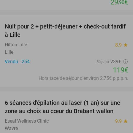
29
€
,90
favorite_border
Nuit pour 2 + petit-déjeuner + check-out tardif
50%
à Lille
Hilton Lille
8.9
star
Lille
Vendu : 254
239€
Régulier
119€
Hors taxe de séjour d'environ 2,75€ p.p.p.n.
favorite_border
6 séances d'épilation au laser (1 an) sur une
86%
zone au choix au cœur du Brabant wallon
Eseal Wellness Clinic
9.9
star
Wavre