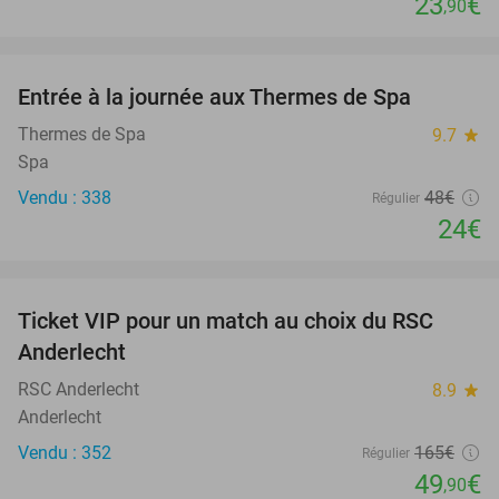
23
€
,90
favorite_border
Entrée à la journée aux Thermes de Spa
50%
Thermes de Spa
9.7
star
Spa
Vendu : 338
48€
Régulier
24€
favorite_border
Ticket VIP pour un match au choix du RSC
70%
Anderlecht
RSC Anderlecht
8.9
star
Anderlecht
Vendu : 352
165€
Régulier
49
€
,90