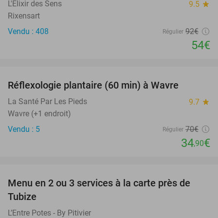
L'Elixir des Sens
9.5
star
Rixensart
Vendu : 408
92€
Régulier
54€
favorite_border
Réflexologie plantaire (60 min) à Wavre
50%
La Santé Par Les Pieds
9.7
star
Wavre (+1 endroit)
Vendu : 5
70€
Régulier
34
€
,90
favorite_border
Menu en 2 ou 3 services à la carte près de
42%
Tubize
L’Entre Potes - By Pitivier