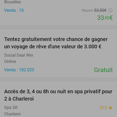
Bruxelles
Vendu : 10
53
,50
€
Régulier
33
€
,90
favorite_border
Tentez gratuitement votre chance de gagner
un voyage de rêve d'une valeur de 3.000 €
Social Deal Win
Online
Gratuit
Vendu : 182.025
favorite_border
Accès de 3, 4 ou 8h ou nuit en spa privatif pour
43%
2 à Charleroi
Spa SK
10.0
star
Charleroi