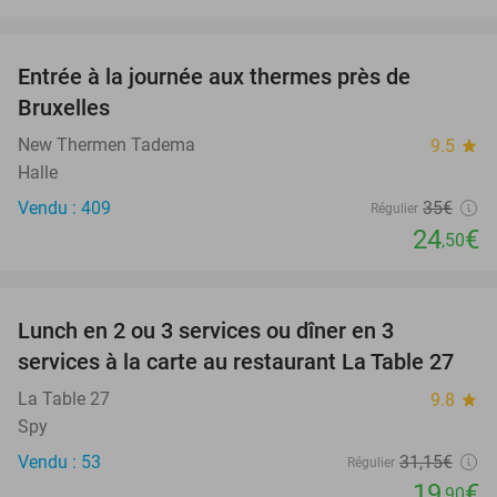
favorite_border
Entrée à la journée aux thermes près de
30%
Bruxelles
New Thermen Tadema
9.5
star
Halle
Vendu : 409
35€
Régulier
24
€
,50
favorite_border
Lunch en 2 ou 3 services ou dîner en 3
36%
services à la carte au restaurant La Table 27
La Table 27
9.8
star
Spy
Vendu : 53
31
,15
€
Régulier
19
€
,90