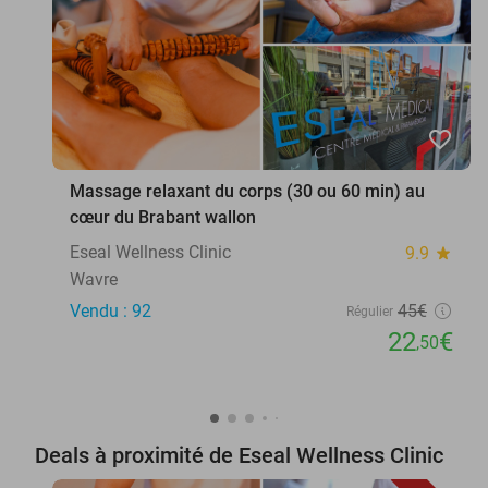
favorite_border
Massage relaxant du corps (30 ou 60 min) au
cœur du Brabant wallon
Eseal Wellness Clinic
9.9
star
Wavre
Vendu : 92
45€
Régulier
22
€
,50
Deals à proximité de Eseal Wellness Clinic