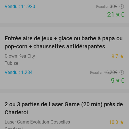
Vendu : 11.920
30€
Régulier
21
€
,50
favorite_border
Entrée aire de jeux + glace ou barbe à papa ou
41%
pop-corn + chaussettes antidérapantes
Clown Kea City
9.7
star
Tubize
Vendu : 1.284
16
,20
€
Régulier
9
€
,50
favorite_border
2 ou 3 parties de Laser Game (20 min) près de
26%
Charleroi
Laser Game Evolution Gosselies
10.0
star