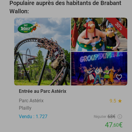
Populaire auprès des habitants de Brabant
Wallon:
30%
favorite_border
Entrée au Parc Astérix
Parc Astérix
9.5
star
Plailly
Vendu : 1.727
68€
Régulier
47
€
,60