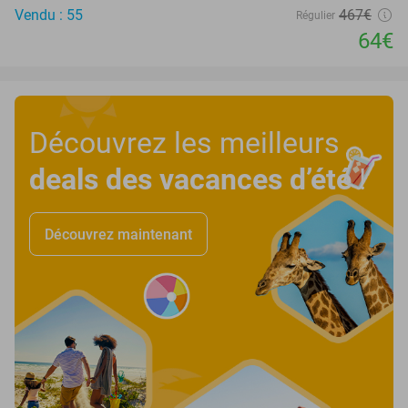
Vendu : 55
467€
Régulier
64€
Découvrez les meilleurs
deals des vacances d’été
!
Découvrez maintenant