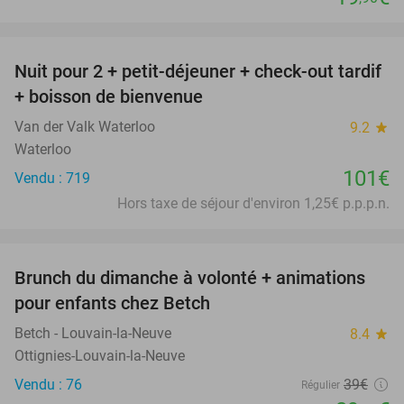
favorite_border
Nuit pour 2 + petit-déjeuner + check-out tardif
+ boisson de bienvenue
Van der Valk Waterloo
9.2
star
Waterloo
101€
Vendu : 719
Hors taxe de séjour d'environ 1,25€ p.p.p.n.
favorite_border
Brunch du dimanche à volonté + animations
23%
pour enfants chez Betch
Betch - Louvain-la-Neuve
8.4
star
Ottignies-Louvain-la-Neuve
Vendu : 76
39€
Régulier