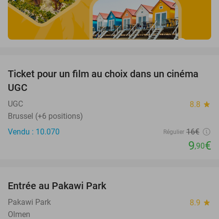
favorite_border
Ticket pour un film au choix dans un cinéma
38%
UGC
UGC
8.8
star
Brussel (+6 positions)
Vendu : 10.070
16€
Régulier
9
€
,90
favorite_border
Entrée au Pakawi Park
28%
Pakawi Park
8.9
star
Olmen