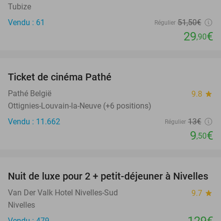
Tubize
Vendu : 61
51
,50
€
Régulier
29
€
,90
favorite_border
Ticket de cinéma Pathé
27%
Pathé België
9.8
star
Ottignies-Louvain-la-Neuve (+6 positions)
Vendu : 11.662
13€
Régulier
9
€
,50
favorite_border
Nuit de luxe pour 2 + petit-déjeuner à Nivelles
Van Der Valk Hotel Nivelles-Sud
9.7
star
Nivelles
Vendu : 479