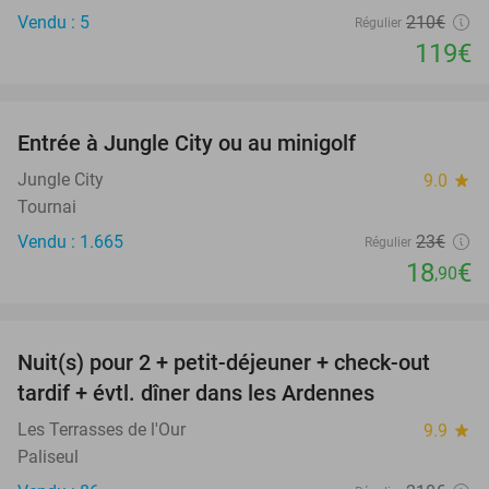
Vendu : 5
210€
Régulier
119€
favorite_border
Entrée à Jungle City ou au minigolf
18%
Jungle City
9.0
star
Tournai
Vendu : 1.665
23€
Régulier
18
€
,90
favorite_border
Nuit(s) pour 2 + petit-déjeuner + check-out
33%
tardif + évtl. dîner dans les Ardennes
Les Terrasses de l'Our
9.9
star
Paliseul