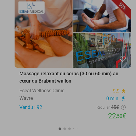
50%
favorite_border
Massage relaxant du corps (30 ou 60 min) au
cœur du Brabant wallon
Eseal Wellness Clinic
9.9
star
Wavre
0 min.
directions_walk
Vendu : 92
45€
Régulier
22
€
,50