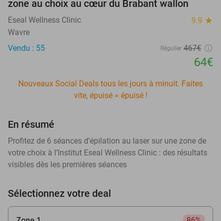
zone au choix au cœur du Brabant wallon
Eseal Wellness Clinic
9.9
star
Wavre
Vendu : 55
467€
Régulier
64€
Nouveaux Social Deals tous les jours à minuit. Faites
vite, épuisé = épuisé !
En résumé
Profitez de 6 séances d'épilation au laser sur une zone de
votre choix à l’Institut Eseal Wellness Clinic : des résultats
visibles dès les premières séances
Sélectionnez votre deal
Zone 1
86%