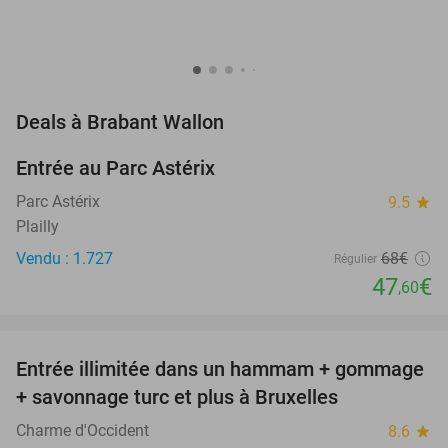
favorite_border
Deals à Brabant Wallon
Entrée au Parc Astérix
30%
Parc Astérix
9.5
star
Plailly
Vendu : 1.727
68€
Régulier
47
€
,60
favorite_border
Entrée illimitée dans un hammam + gommage
37%
NEW
+ savonnage turc et plus à Bruxelles
TODAY
Charme d'Occident
8.6
star