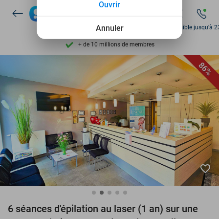
Ouvrir
Découvrez + de 15.000 deals
Disponible 7 jours par semaine
Annuler
Disponible jusqu'à 2
+ de 10 millions de membres
9,4
basé sur
205 807 avis
86%
Découvrez + de 15.000 deals
Disponible 7 jours par semaine
+ de 10 millions de membres
favorite_border
6 séances d'épilation au laser (1 an) sur une