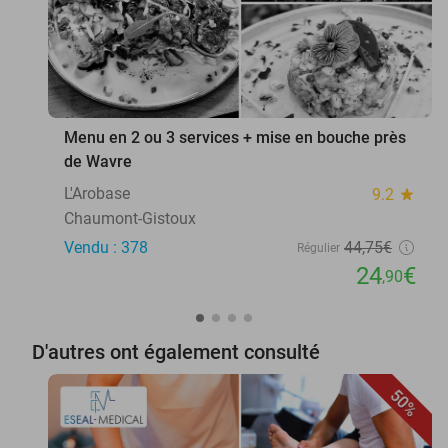
Menu en 2 ou 3 services + mise en bouche près
de Wavre
L'Arobase
9.2
star
Chaumont-Gistoux
Vendu : 378
44
,75
€
Régulier
24
€
,90
D'autres ont également consulté
50%