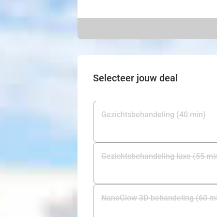
Selecteer jouw deal
Gezichtsbehandeling (40 min)
Gezichtsbehandeling luxe (55 mi
NanoGlow 3D-behandeling (60 m