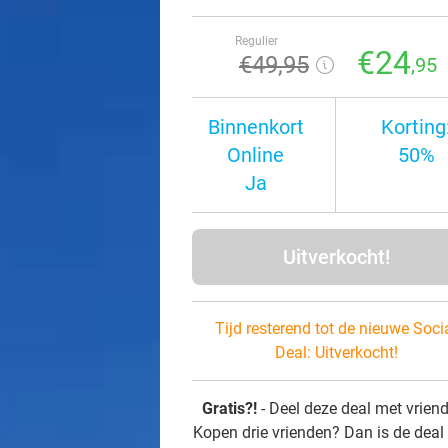
Regulier
€24
€49
,95
,95
Binnenkort
Korting
Online
50%
Ja
Uitverkocht!
Tijd resterend tot de nieuwe Soci
Deal:
Uitverkocht!
Gratis?!
- Deel deze deal met vrien
Kopen drie vrienden? Dan is de deal