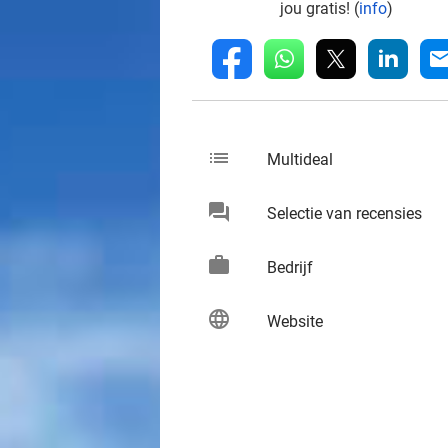
jou gratis! (
info
)
whatsapp
linkedin
fb
mai
list
keybo
Multideal
chat
keybo
Selectie van recensies
work
keybo
Bedrijf
language
keybo
Website