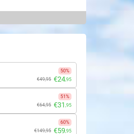
iant of een high-end
Hydrogen H2+, waarbij gewerkt
w.
met EMS-mesotherapie om de huid te
t de aanmaak van collageen en
orgt voor een natuurlijke lift van het
d, het aanpakken van beginnende
uren.
50%
€24
€49
,95
,95
51%
€31
€64
,95
,95
60%
€59
€149
,95
,95