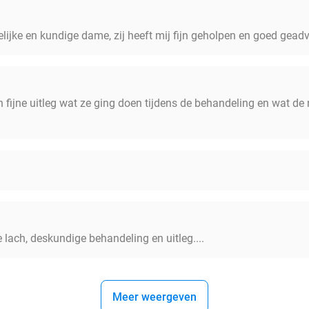
Reinigen met waterstofwater
ndelijke en kundige dame, zij heeft mij fijn geholpen en goed gead
Exfoliëren met ultrasone trillingen
Actieve stoffen inbrengen met ultrasound
Verstrakken met radiogolven
 fijne uitleg wat ze ging doen tijdens de behandeling en wat de 
Hydrateren d.m.v. een fijne nevel van serums, toner
Kalmeren en poriën sluiten met koelkop
e lach, deskundige behandeling en uitleg....
Meer weergeven