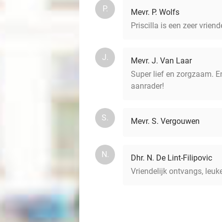
P.
Mevr. P. Wolfs
Priscilla is een zeer vrie
J.
Mevr. J. Van Laar
Super lief en zorgzaam. En
aanrader!
S.
Mevr. S. Vergouwen
N.
Dhr. N. De Lint-Filipovic
Vriendelijk ontvangs, leuk