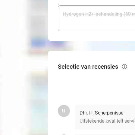
Hydrogen H2+-behandeling (60 m
Selectie van recensies
info_outlined
H.
Dhr. H. Scherpenisse
Uitstekende kwaliteit serv