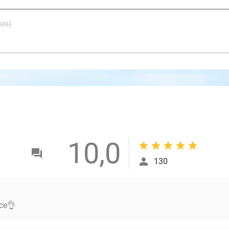
Tonic
in)
Afsluitende dag- of nachtcrème
Gezichtsbehandeling luxe (55 min)
Reinigingslotion
Tonic
Micropeeling
Enzymenpeeling
Tonic
10,0
Masker
130
Tonic
Serum
Afsluitende dag- of nachtcrème
ice👌
Hydrogen H2+-behandeling (60 min)