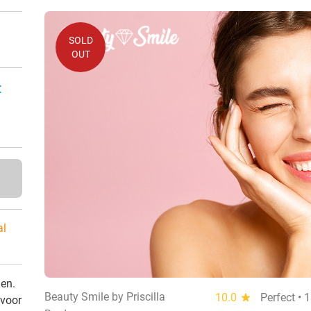
SOLD
OUT
:
al
den.
Beauty Smile by Priscilla
10.0
star
Perfect • 
 voor