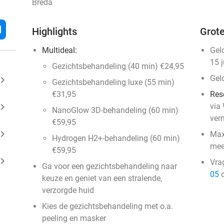
Breda
l
Highlights
Grote
Multideal:
Gel
15 
Gezichtsbehandeling (40 min) €24,95
Gel
ard_arrow_right
Gezichtsbehandeling luxe (55 min)
€31,95
Res
ard_arrow_right
via
NanoGlow 3D-behandeling (60 min)
ver
€59,95
ard_arrow_right
Max
Hydrogen H2+-behandeling (60 min)
mee
€59,95
ard_arrow_right
Vra
Ga voor een gezichtsbehandeling naar
05
o
keuze en geniet van een stralende,
verzorgde huid
Kies de gezichtsbehandeling met o.a.
peeling en masker