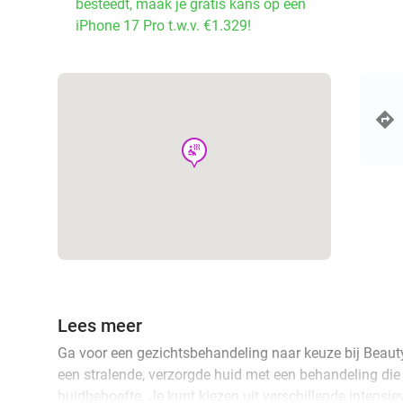
besteedt, maak je gratis kans op een
iPhone 17 Pro t.w.v. €1.329!
wellness
Lees meer
Ga voor een gezichtsbehandeling naar keuze bij Beauty
een stralende, verzorgde huid met een behandeling di
huidbehoefte. Je kunt kiezen uit verschillende intensie