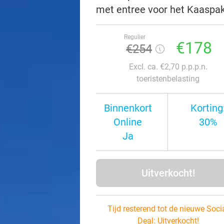
met entree voor het Kaaspak
Regulier
€178
€254
Excl. ca. €2,70 p.p.p.n.
toeristenbelasting
Binnenkort
Korting
Online
30%
Ja
Uitverkocht!
Tijd resterend tot de nieuwe Soci
Deal:
Uitverkocht!