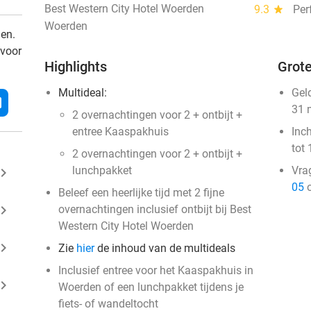
Best Western City Hotel Woerden
9.3
star
Per
Woerden
den.
 voor
Highlights
Grote
Multideal:
Gel
l
31 
2 overnachtingen voor 2 + ontbijt +
entree Kaaspakhuis
Inc
tot 
2 overnachtingen voor 2 + ontbijt +
lunchpakket
Vra
ard_arrow_right
05
o
Beleef een heerlijke tijd met 2 fijne
ard_arrow_right
overnachtingen inclusief ontbijt bij Best
Western City Hotel Woerden
ard_arrow_right
Zie
hier
de inhoud van de multideals
Inclusief entree voor het Kaaspakhuis in
ard_arrow_right
Woerden of een lunchpakket tijdens je
fiets- of wandeltocht