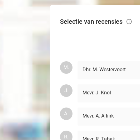
Selectie van recensies
info_outlined
M.
Dhr. M. Westervoort
J.
Mevr. J. Knol
A.
Mevr. A. Altink
R.
Mevr. R. Tabak