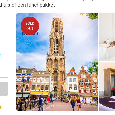
huis of een lunchpakket
SOLD
OUT
:
al