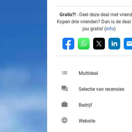
Gratis?!
- Deel deze deal met vrien
Kopen drie vrienden? Dan is de deal
jou gratis! (
info
)
whatsapp
linkedin
fb
mai
list
keybo
Multideal
chat
keybo
Selectie van recensies
work
keybo
Bedrijf
language
keybo
Website