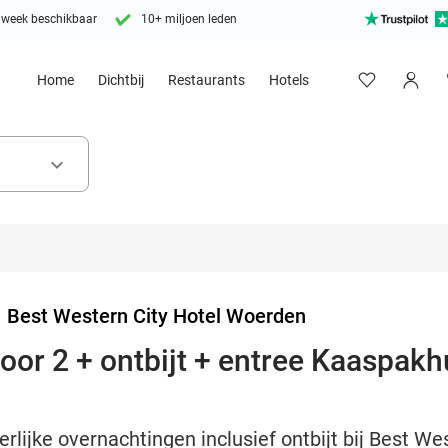
 week beschikbaar
10+ miljoen leden
Home
Dichtbij
Restaurants
Hotels
keyboard_arrow_down
>
Best Western City Hotel Woerden
oor 2 + ontbijt + entree Kaaspakh
rlijke overnachtingen inclusief ontbijt bij Best W