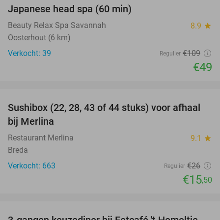
Japanese head spa (60 min)
55%
Beauty Relax Spa Savannah
8.9
star
Oosterhout (6 km)
Verkocht: 39
€109
Regulier
€49
favorite_border
Sushibox (22, 28, 43 of 44 stuks) voor afhaal
40%
bij Merlina
Restaurant Merlina
9.1
star
Breda
Verkocht: 663
€26
Regulier
€15
,50
favorite_border