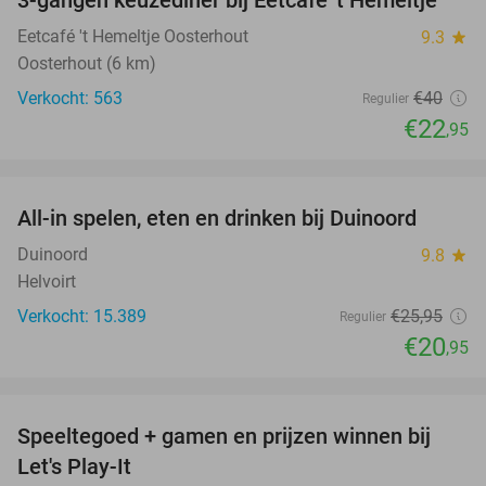
3-gangen keuzediner bij Eetcafé 't Hemeltje
43%
Eetcafé 't Hemeltje Oosterhout
9.3
star
Oosterhout (6 km)
Verkocht: 563
€40
Regulier
€22
,95
favorite_border
All-in spelen, eten en drinken bij Duinoord
19%
Duinoord
9.8
star
Helvoirt
Verkocht: 15.389
€25
,95
Regulier
€20
,95
favorite_border
Speeltegoed + gamen en prijzen winnen bij
34%
Let's Play-It