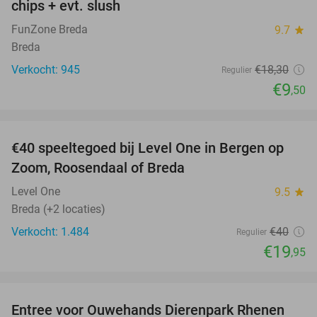
chips + evt. slush
FunZone Breda
9.7
star
Breda
Verkocht: 945
€18
,30
Regulier
€9
,50
favorite_border
€40 speeltegoed bij Level One in Bergen op
50%
Zoom, Roosendaal of Breda
Level One
9.5
star
Breda (+2 locaties)
Verkocht: 1.484
€40
Regulier
€19
,95
favorite_border
Entree voor Ouwehands Dierenpark Rhenen
19%