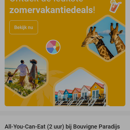
zomervakantiedeals
!
Bekijk nu
favorite_border
All-You-Can-Eat (2 uur) bij Bouvigne Paradijs
21%