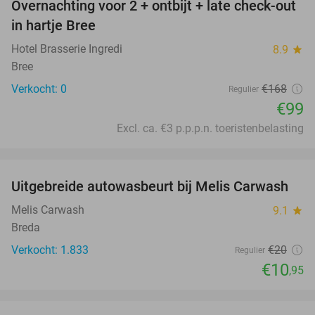
Overnachting voor 2 + ontbijt + late check-out
41%
NEW
in hartje Bree
TODAY
Hotel Brasserie Ingredi
8.9
star
Bree
Verkocht: 0
€168
Regulier
€99
Excl. ca. €3 p.p.p.n. toeristenbelasting
favorite_border
Uitgebreide autowasbeurt bij Melis Carwash
45%
Melis Carwash
9.1
star
Breda
Verkocht: 1.833
€20
Regulier
€10
,95
favorite_border