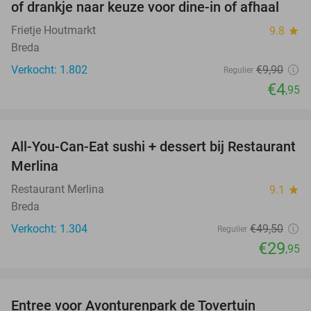
of drankje naar keuze voor dine-in of afhaal
Frietje Houtmarkt
9.8
star
Breda
Verkocht: 1.802
€9
,90
Regulier
€4
,95
favorite_border
All-You-Can-Eat sushi + dessert bij Restaurant
39%
Merlina
Restaurant Merlina
9.1
star
Breda
Verkocht: 1.304
€49
,50
Regulier
€29
,95
favorite_border
Entree voor Avonturenpark de Tovertuin
34%