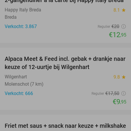
2-gangendiner à la carte bij Happy Italy Breda
35%
Happy Italy Breda
8.1
star
Breda
Verkocht: 3.867
€20
Regulier
€12
,95
favorite_border
Alpaca Meet & Feed incl. gebak + drankje naar
43%
keuze of 12-uurtje bij Wilgenhart
Wilgenhart
9.8
star
Molenschot (7 km)
Verkocht: 666
€17
,50
Regulier
€9
,95
favorite_border
Friet met saus + snack naar keuze + milkshake
50%