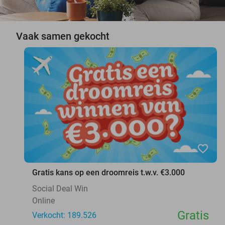
Vaak samen gekocht
favorite_border
Gratis kans op een droomreis t.w.v. €3.000
Social Deal Win
Online
Gratis
Verkocht: 189.526