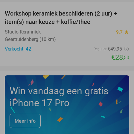
Workshop keramiek beschilderen (2 uur) +
43%
item(s) naar keuze + koffie/thee
Studio Kéranniek
9.7
star
Geertruidenberg (10 km)
Verkocht: 42
€49
,95
Regulier
€28
,50
Win vandaag een gratis
iPhone 17 Pro
Meer info