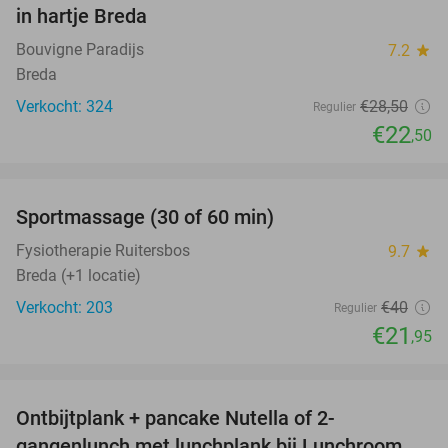
in hartje Breda
Bouvigne Paradijs
7.2
star
Breda
Verkocht: 324
€28
,50
Regulier
€22
,50
favorite_border
Sportmassage (30 of 60 min)
45%
Fysiotherapie Ruitersbos
9.7
star
Breda (+1 locatie)
Verkocht: 203
€40
Regulier
€21
,95
favorite_border
Ontbijtplank + pancake Nutella of 2-
38%
gangenlunch met lunchplank bij Lunchroom