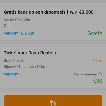
favorite_border
Gratis kans op een droomreis t.w.v. €3.000
Social Deal Win
Online
Gratis
Verkocht: 189.528
favorite_border
Ticket voor Rasti Rostelli
20%
NEW
TODAY
Rasti Rostelli
9.0
star
Rijen (+21 locaties) (7 km)
Verkocht: 0
€37
,50
Regulier
€30