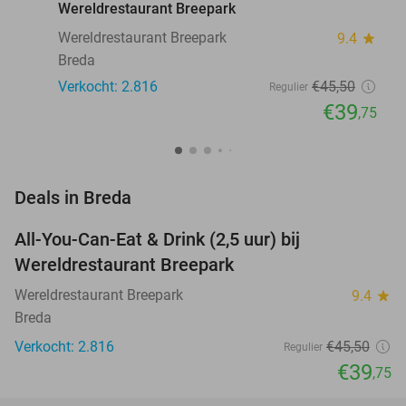
Wereldrestaurant Breepark
Wereldrestaurant Breepark
9.4
star
Breda
Verkocht: 2.816
€45
,50
Regulier
€39
,75
favorite_border
Deals in Breda
All-You-Can-Eat & Drink (2,5 uur) bij
13%
Wereldrestaurant Breepark
Wereldrestaurant Breepark
9.4
star
Breda
Verkocht: 2.816
€45
,50
Regulier
€39
,75
favorite_border