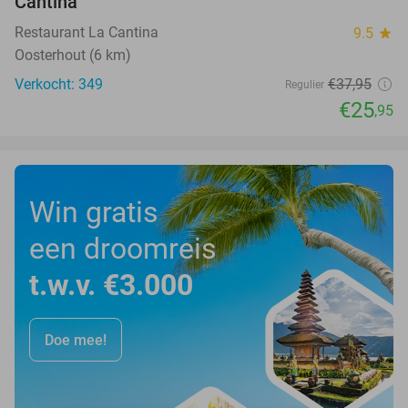
Cantina
Restaurant La Cantina
9.5
star
Oosterhout (6 km)
Verkocht: 349
€37
,95
Regulier
€25
,95
Win gratis
een droomreis
t.w.v. €3.000
Doe mee!