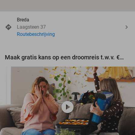
Breda
Laagsteen 37
Routebeschrijving
Maak gratis kans op een droomreis t.w.v. €3.000!
play_circle