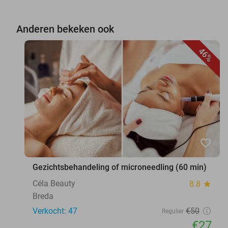
Anderen bekeken ook
46%
favorite_border
Gezichtsbehandeling of microneedling (60 min)
Céla Beauty
8.8
star
Breda
Verkocht: 47
€50
Regulier
€27