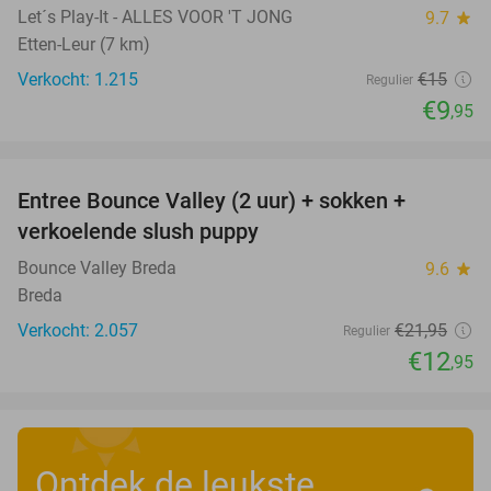
Let´s Play-It - ALLES VOOR 'T JONG
9.7
star
Etten-Leur (7 km)
Verkocht: 1.215
€15
Regulier
€9
,95
favorite_border
Entree Bounce Valley (2 uur) + sokken +
41%
verkoelende slush puppy
Bounce Valley Breda
9.6
star
Breda
Verkocht: 2.057
€21
,95
Regulier
€12
,95
Ontdek de leukste