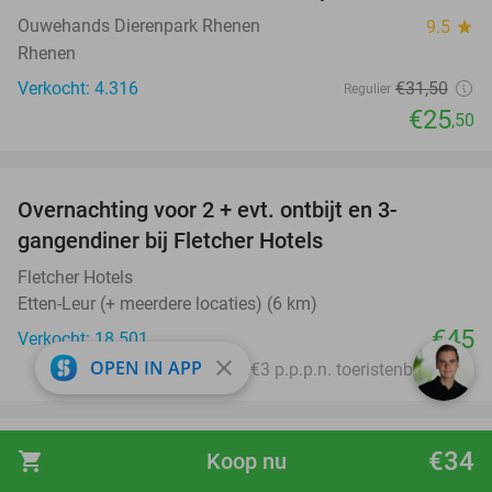
Ouwehands Dierenpark Rhenen
9.5
star
Rhenen
Verkocht: 4.316
€31
,50
Regulier
€25
,50
favorite_border
Overnachting voor 2 + evt. ontbijt en 3-
gangendiner bij Fletcher Hotels
Fletcher Hotels
Etten-Leur (+ meerdere locaties) (6 km)
€45
Verkocht: 18.501
close
OPEN IN APP
Excl. ca. €3 p.p.p.n. toeristenbelasting
favorite_border
€34
Pluktuinarrangement + hapjes en drankjes bij
shopping_cart
Koop nu
41%
De Santspuy