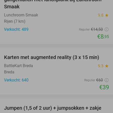
Smaak
Lunchroom Smaak
9.8
star
Rijen (7 km)
Verkocht: 489
€14
,50
Regulier
€8
,95
favorite_border
Karten met augmented reality (3 x 15 min)
35%
BattleKart Breda
9.3
star
Breda
Verkocht: 640
€60
Regulier
€39
favorite_border
Jumpen (1,5 of 2 uur) + jumpsokken + zakje
48%