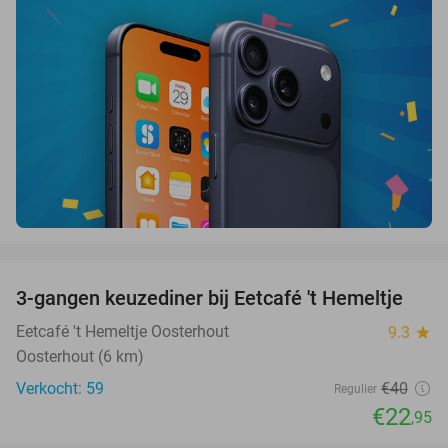
favorite_border
3-gangen keuzediner bij Eetcafé 't Hemeltje
43%
Eetcafé 't Hemeltje Oosterhout
9.3
star
Oosterhout (6 km)
Verkocht: 59
€40
Regulier
€22
,95