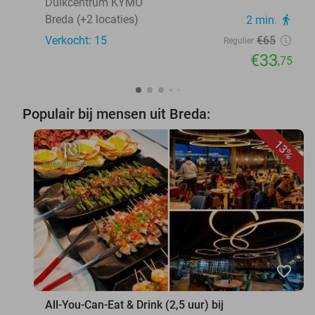
Duikcentrum KYMO
Breda (+2 locaties)
2 min.
directions_walk
Verkocht: 15
€65
Regulier
€33
,75
Populair bij mensen uit Breda:
13%
favorite_border
All-You-Can-Eat & Drink (2,5 uur) bij