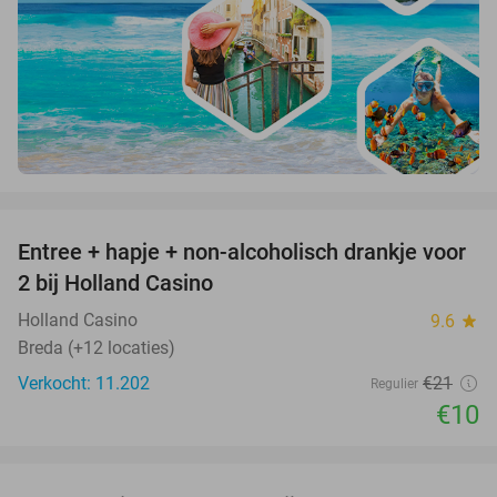
favorite_border
Entree + hapje + non-alcoholisch drankje voor
52%
2 bij Holland Casino
Holland Casino
9.6
star
Breda (+12 locaties)
Verkocht: 11.202
€21
Regulier
€10
favorite_border