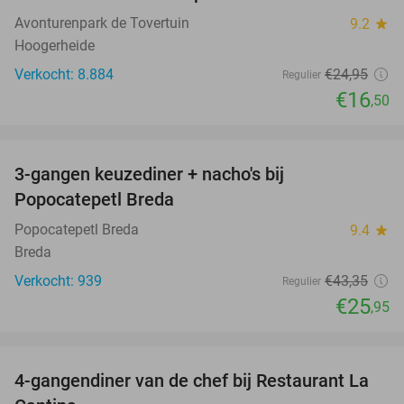
Avonturenpark de Tovertuin
9.2
star
Hoogerheide
Verkocht: 8.884
€24
,95
Regulier
€16
,50
favorite_border
3-gangen keuzediner + nacho's bij
40%
Popocatepetl Breda
Popocatepetl Breda
9.4
star
Breda
Verkocht: 939
€43
,35
Regulier
€25
,95
favorite_border
4-gangendiner van de chef bij Restaurant La
32%