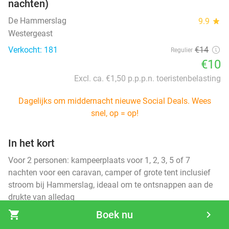
nachten)
De Hammerslag
9.9
star
Westergeast
Verkocht: 181
€14
Regulier
€10
Excl. ca. €1,50 p.p.p.n. toeristenbelasting
Dagelijks om middernacht nieuwe Social Deals. Wees
snel, op = op!
In het kort
Voor 2 personen: kampeerplaats voor 1, 2, 3, 5 of 7
nachten voor een caravan, camper of grote tent inclusief
stroom bij Hammerslag, ideaal om te ontsnappen aan de
drukte van alledag
shopping_cart
Boek nu
navigate_next
Highlights