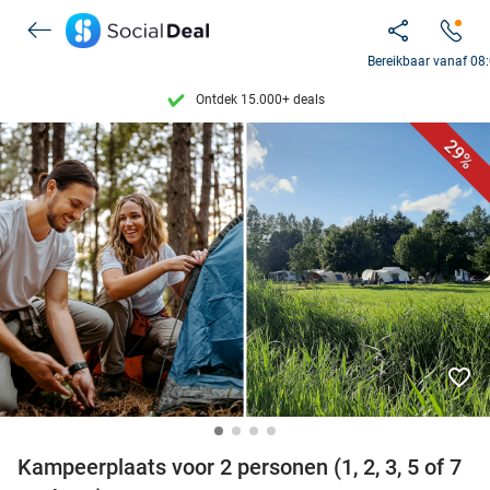
Bereikbaar vanaf 08
Ontdek 15.000+ deals
7 dagen per week beschikbaar
29%
10+ miljoen leden
9,4
op basis van
206.128 reviews
Ontdek 15.000+ deals
7 dagen per week beschikbaar
10+ miljoen leden
favorite_border
Kampeerplaats voor 2 personen (1, 2, 3, 5 of 7