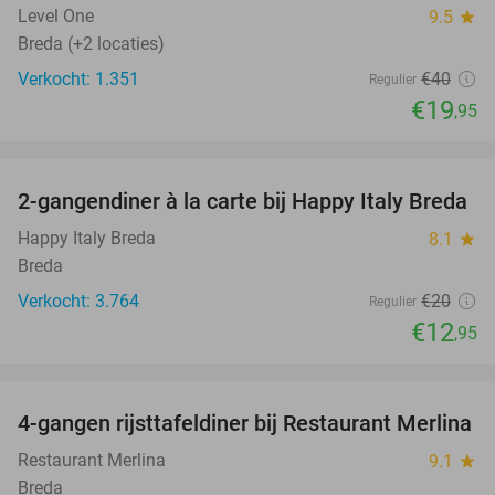
Level One
9.5
star
Breda (+2 locaties)
Verkocht: 1.351
€40
Regulier
€19
,95
favorite_border
2-gangendiner à la carte bij Happy Italy Breda
35%
Happy Italy Breda
8.1
star
Breda
Verkocht: 3.764
€20
Regulier
€12
,95
favorite_border
4-gangen rijsttafeldiner bij Restaurant Merlina
29%
Restaurant Merlina
9.1
star
Breda