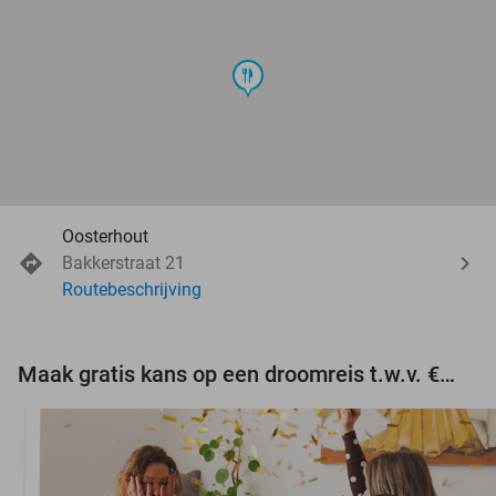
food
Oosterhout
Bakkerstraat 21
Routebeschrijving
Maak gratis kans op een droomreis t.w.v. €3.000!