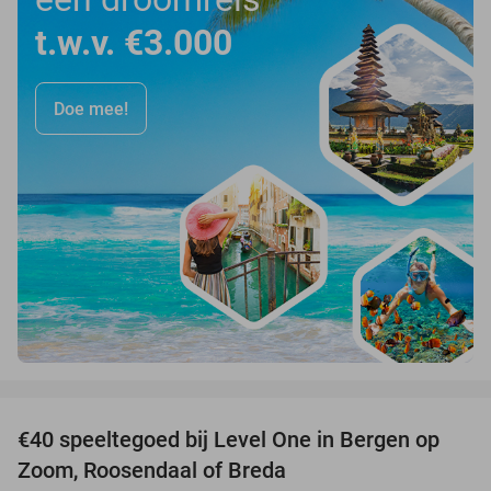
t.w.v. €3.000
Doe mee!
favorite_border
€40 speeltegoed bij Level One in Bergen op
50%
Zoom, Roosendaal of Breda