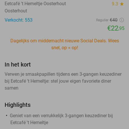
Eetcafé 't Hemeltje Oosterhout
9.3
star
Oosterhout
Verkocht: 553
€40
Regulier
€22
,95
Dagelijks om middernacht nieuwe Social Deals. Wees
snel, op = op!
In het kort
Verwen je smaakpapillen tijdens een 3-gangen keuzediner
bij Eetcafé 't Hemeltje: stel jouw eigen favoriete diner
samen
Highlights
Geniet van een verrukkelijk 3-gangen keuzediner bij
Eetcafé 't Hemeltje