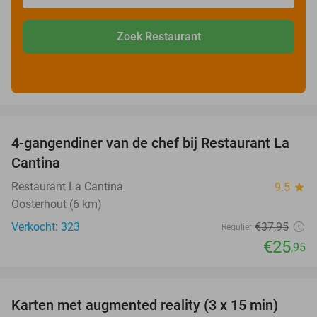
Zoek Restaurant
favorite_border
4-gangendiner van de chef bij Restaurant La
32%
Cantina
Restaurant La Cantina
9.5
star
Oosterhout (6 km)
Verkocht: 323
€37
,95
Regulier
€25
,95
favorite_border
Karten met augmented reality (3 x 15 min)
35%