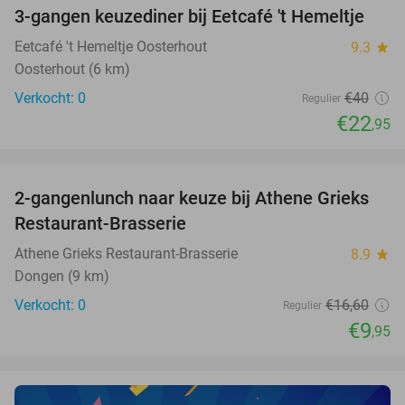
3-gangen keuzediner bij Eetcafé 't Hemeltje
43%
NEW
TODAY
Eetcafé 't Hemeltje Oosterhout
9.3
star
Oosterhout (6 km)
Verkocht: 0
€40
Regulier
€22
,95
favorite_border
2-gangenlunch naar keuze bij Athene Grieks
40%
NEW
Restaurant-Brasserie
TODAY
Athene Grieks Restaurant-Brasserie
8.9
star
Dongen (9 km)
Verkocht: 0
€16
,60
Regulier
€9
,95