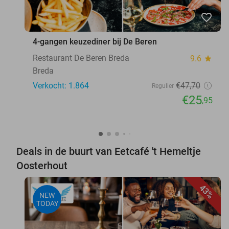
favorite_border
4-gangen keuzediner bij De Beren
Restaurant De Beren Breda
9.6
star
Breda
Verkocht: 1.864
€47
,70
Regulier
€25
,95
Deals in de buurt van Eetcafé 't Hemeltje
Oosterhout
43%
NEW
TODAY