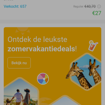
Verkocht: 657
€40
,70
Regulier
€27
Ontdek de leukste
zomervakantiedeals
!
Bekijk nu