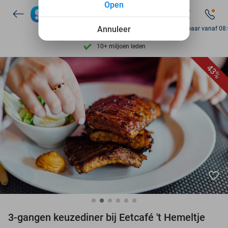
Open
7 dagen per week beschikbaar
10+ miljoen leden
Annuleer
Bereikbaar vanaf 08
9,4
op basis van
206.123 reviews
Ontdek 15.000+ deals
43%
7 dagen per week beschikbaar
10+ miljoen leden
favorite_border
3-gangen keuzediner bij Eetcafé 't Hemeltje