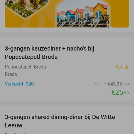
favorite_border
3-gangen keuzediner + nacho's bij
40%
Popocatepetl Breda
Popocatepetl Breda
9.4
star
Breda
Verkocht: 920
€43
,35
Regulier
€25
,95
favorite_border
3-gangen shared dining-diner bij De Witte
37%
Leeuw