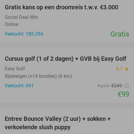
Gratis kans op een droomreis t.w.v. €3.000
Social Deal Win
Online
Gratis
Verkocht: 185.294
favorite_border
Cursus golf (1 of 2 dagen) + GVB bij Easy Golf
60%
Easy Golf
8.1
star
Rijsbergen (+14 locaties) (6 km)
Verkocht: 691
€249
Regulier
€99
favorite_border
Entree Bounce Valley (2 uur) + sokken +
46%
verkoelende slush puppy