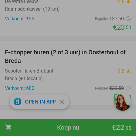
De Witte Leeuw
9.6
star
Raamsdonksveer (10 km)
Verkocht: 195
€37
,50
Regulier
€23
,50
favorite_border
E-chopper huren (2 of 3 uur) in Oosterhout of
34%
Breda
Scooter Huren Brabant
9.8
star
Breda (+1 locatie)
Verkocht: 680
€29
,50
Regulier
€19
,50
close
OPEN IN APP
favorite_border
Huur e-chopper (1 of 3 uur) inclusief helm
38%
€22
shopping_cart
Koop nu
,95
E-verhuur Versluis
9.8
star