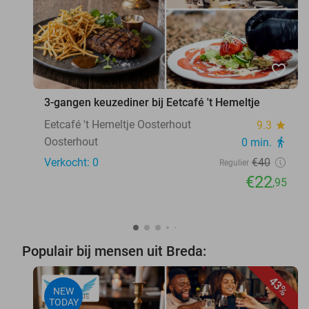
favorite_border
3-gangen keuzediner bij Eetcafé 't Hemeltje
Eetcafé 't Hemeltje Oosterhout
9.3
star
Oosterhout
0 min.
directions_walk
Verkocht: 0
€40
Regulier
€22
,95
Populair bij mensen uit Breda:
43%
NEW
TODAY