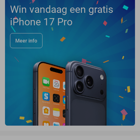
Win vandaag een gratis
iPhone 17 Pro
Meer info
favorite_border