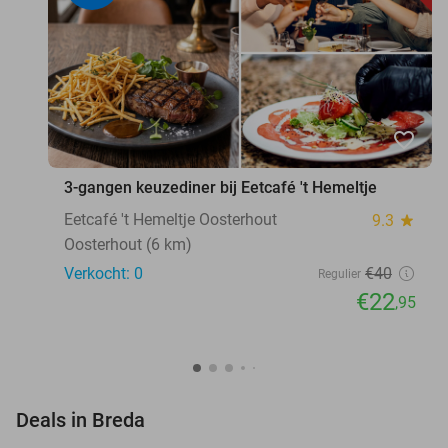
favorite_border
3-gangen keuzediner bij Eetcafé 't Hemeltje
Eetcafé 't Hemeltje Oosterhout
9.3
star
Oosterhout (6 km)
Verkocht: 0
€40
Regulier
€22
,95
favorite_border
Deals in Breda