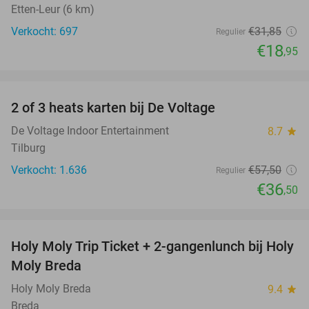
Etten-Leur (6 km)
Verkocht: 697
€31
,85
Regulier
€18
,95
favorite_border
2 of 3 heats karten bij De Voltage
37%
De Voltage Indoor Entertainment
8.7
star
Tilburg
Verkocht: 1.636
€57
,50
Regulier
€36
,50
favorite_border
Holy Moly Trip Ticket + 2-gangenlunch bij Holy
34%
Moly Breda
Holy Moly Breda
9.4
star
Breda