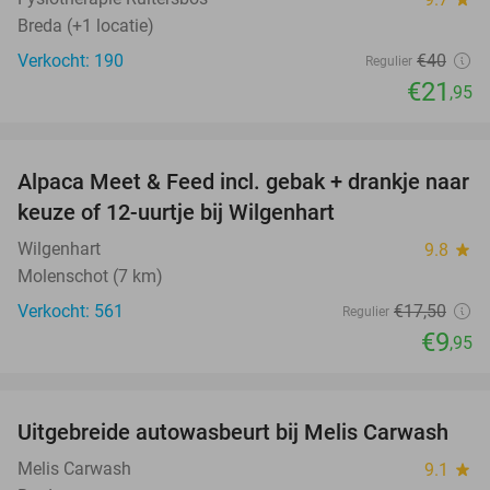
Breda (+1 locatie)
Verkocht: 190
€40
Regulier
€21
,95
favorite_border
Alpaca Meet & Feed incl. gebak + drankje naar
43%
keuze of 12-uurtje bij Wilgenhart
Wilgenhart
9.8
star
Molenschot (7 km)
Verkocht: 561
€17
,50
Regulier
€9
,95
favorite_border
Uitgebreide autowasbeurt bij Melis Carwash
45%
Melis Carwash
9.1
star