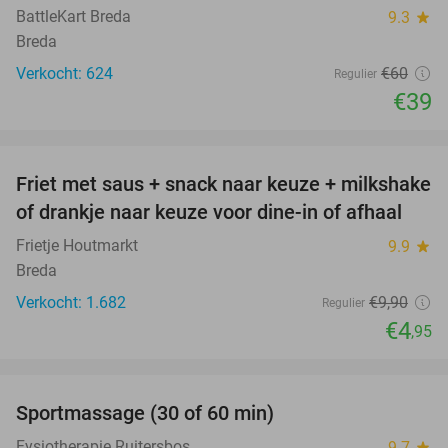
BattleKart Breda
9.3
star
Breda
Verkocht: 624
€60
Regulier
€39
favorite_border
Friet met saus + snack naar keuze + milkshake
50%
of drankje naar keuze voor dine-in of afhaal
Frietje Houtmarkt
9.9
star
Breda
Verkocht: 1.682
€9
,90
Regulier
€4
,95
favorite_border
Sportmassage (30 of 60 min)
45%
Fysiotherapie Ruitersbos
9.7
star