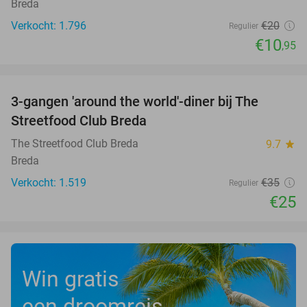
Breda
Verkocht: 1.796
€20
Regulier
€10
,95
favorite_border
3-gangen 'around the world'-diner bij The
29%
Streetfood Club Breda
The Streetfood Club Breda
9.7
star
Breda
Verkocht: 1.519
€35
Regulier
€25
Win gratis
een droomreis