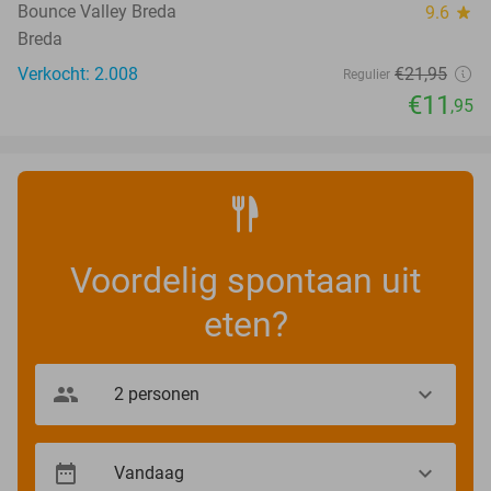
Bounce Valley Breda
9.6
star
Breda
Verkocht: 2.008
€21
,95
Regulier
€11
,95
Voordelig spontaan uit
eten?