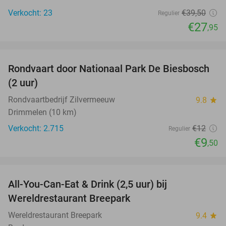
Verkocht: 23
€39
,50
Regulier
€27
,95
favorite_border
Rondvaart door Nationaal Park De Biesbosch
21%
(2 uur)
Rondvaartbedrijf Zilvermeeuw
9.8
star
Drimmelen (10 km)
Verkocht: 2.715
€12
Regulier
€9
,50
favorite_border
All-You-Can-Eat & Drink (2,5 uur) bij
13%
Wereldrestaurant Breepark
Wereldrestaurant Breepark
9.4
star