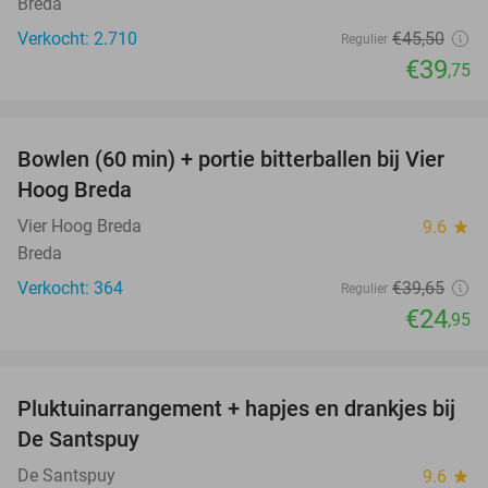
Breda
Verkocht: 2.710
€45
,50
Regulier
€39
,75
favorite_border
Bowlen (60 min) + portie bitterballen bij Vier
37%
Hoog Breda
Vier Hoog Breda
9.6
star
Breda
Verkocht: 364
€39
,65
Regulier
€24
,95
favorite_border
Pluktuinarrangement + hapjes en drankjes bij
41%
De Santspuy
De Santspuy
9.6
star