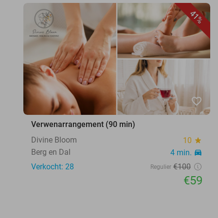
41%
favorite_border
Verwenarrangement (90 min)
Divine Bloom
10
star
Berg en Dal
4 min.
directions_car
Verkocht: 28
€100
Regulier
€59