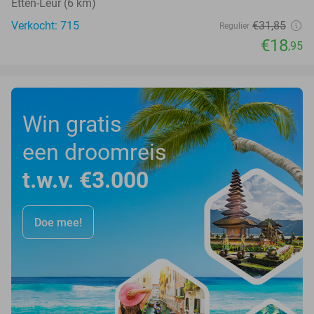
Etten-Leur (6 km)
Verkocht: 715
€31
,85
Regulier
€18
,95
Win gratis
een droomreis
t.w.v. €3.000
Doe mee!