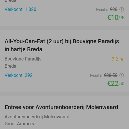
Breda
Verkocht: 1.820
€20
Regulier
€10
,95
favorite_border
All-You-Can-Eat (2 uur) bij Bouvigne Paradijs
21%
in hartje Breda
Bouvigne Paradijs
7.2
star
Breda
Verkocht: 292
€28
,50
Regulier
€22
,50
favorite_border
Entree voor Avonturenboerderij Molenwaard
27%
Avonturenboerderij Molenwaard
Groot-Ammers