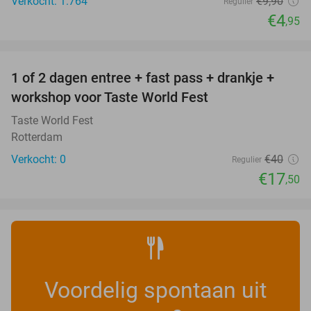
Verkocht: 1.764
€9
,90
Regulier
€4
,95
favorite_border
1 of 2 dagen entree + fast pass + drankje +
56%
NEW
workshop voor Taste World Fest
TODAY
Taste World Fest
Rotterdam
Verkocht: 0
€40
Regulier
€17
,50
Voordelig spontaan uit