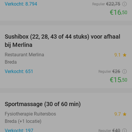
Verkocht: 8.794
€22
,75
Regulier
€16
,50
favorite_border
Sushibox (22, 28, 43 of 44 stuks) voor afhaal
40%
bij Merlina
Restaurant Merlina
9.1
star
Breda
Verkocht: 651
€26
Regulier
€15
,50
favorite_border
Sportmassage (30 of 60 min)
45%
Fysiotherapie Ruitersbos
9.7
star
Breda (+1 locatie)
Verkocht: 197
€40
Regulier