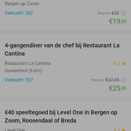
Bergen op Zoom
Verkocht: 262
€32
Regulier
€19
,50
favorite_border
4-gangendiner van de chef bij Restaurant La
32%
Cantina
Restaurant La Cantina
9.5
star
Oosterhout (6 km)
Verkocht: 337
€37
,95
Regulier
€25
,95
favorite_border
€40 speeltegoed bij Level One in Bergen op
50%
Zoom, Roosendaal of Breda
Level One
9.5
star