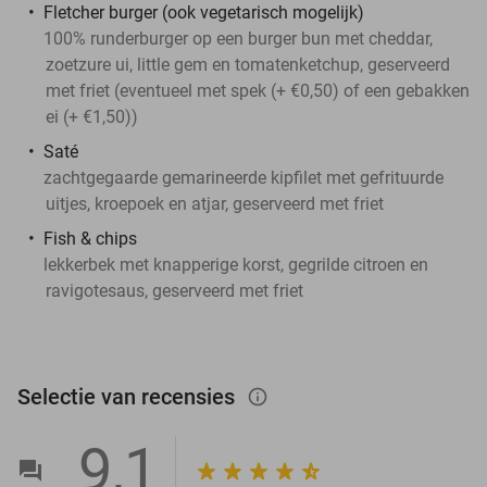
Fletcher burger (ook vegetarisch mogelijk)
100% runderburger op een burger bun met cheddar,
zoetzure ui, little gem en tomatenketchup, geserveerd
met friet (eventueel met spek (+ €0,50) of een gebakken
ei (+ €1,50))
Saté
zachtgegaarde gemarineerde kipfilet met gefrituurde
uitjes, kroepoek en atjar, geserveerd met friet
Fish & chips
lekkerbek met knapperige korst, gegrilde citroen en
ravigotesaus, geserveerd met friet
Selectie van recensies
info_outlined
9,1