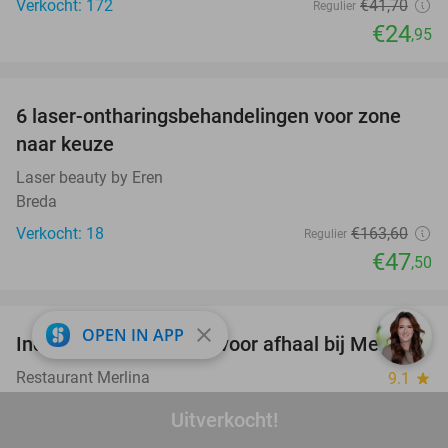
Verkocht: 172
€41
,70
Regulier
€24
,95
favorite_border
6 laser-ontharingsbehandelingen voor zone
71%
naar keuze
Laser beauty by Eren
Breda
Verkocht: 18
€163
,60
Regulier
€47
,50
favorite_border
close
OPEN IN APP
Indonesische rijsttafel voor afhaal bij Merlina
50%
Restaurant Merlina
9.1
star
Breda
Uitverkocht!
Verkocht: 570
€33
,50
Regulier