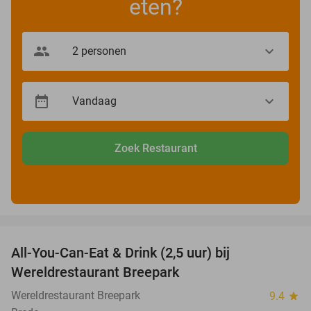
eten?
Zoek Restaurant
favorite_border
All-You-Can-Eat & Drink (2,5 uur) bij
13%
Wereldrestaurant Breepark
Wereldrestaurant Breepark
9.4
star