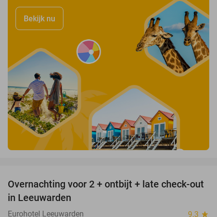
Bekijk nu
favorite_border
Overnachting voor 2 + ontbijt + late check-out
39%
in Leeuwarden
Eurohotel Leeuwarden
9.3
star