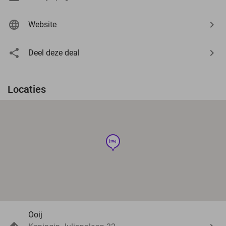
Website
Deel deze deal
Locaties
hotel
Ooij