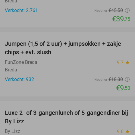
Breda
Verkocht: 2.761
€45
,50
Regulier
€39
,75
favorite_border
Jumpen (1,5 of 2 uur) + jumpsokken + zakje
48%
chips + evt. slush
FunZone Breda
9.7
star
Breda
Verkocht: 932
€18
,30
Regulier
€9
,50
favorite_border
Luxe 2- of 3-gangenlunch of 5-gangendiner bij
39%
By Lizz
By Lizz
9.6
star