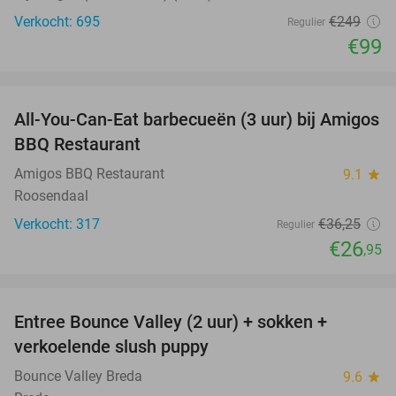
Verkocht: 695
€249
Regulier
€99
favorite_border
All-You-Can-Eat barbecueën (3 uur) bij Amigos
26%
BBQ Restaurant
Amigos BBQ Restaurant
9.1
star
Roosendaal
Verkocht: 317
€36
,25
Regulier
€26
,95
favorite_border
Entree Bounce Valley (2 uur) + sokken +
41%
verkoelende slush puppy
Bounce Valley Breda
9.6
star