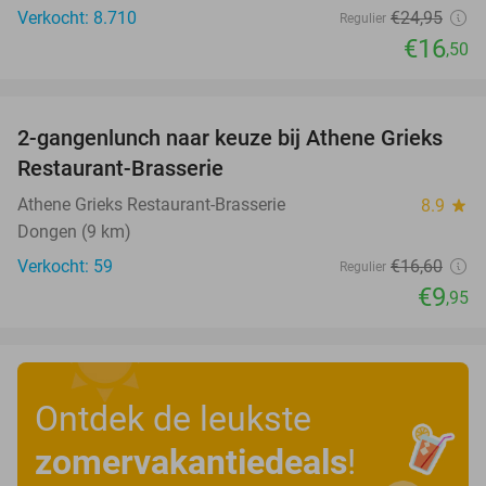
Verkocht: 8.710
€24
,95
Regulier
€16
,50
favorite_border
2-gangenlunch naar keuze bij Athene Grieks
40%
Restaurant-Brasserie
Athene Grieks Restaurant-Brasserie
8.9
star
Dongen (9 km)
Verkocht: 59
€16
,60
Regulier
€9
,95
Ontdek de leukste
zomervakantiedeals
!