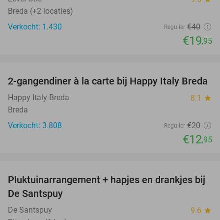
Breda (+2 locaties)
Verkocht: 1.430
€40
Regulier
€19
,95
favorite_border
2-gangendiner à la carte bij Happy Italy Breda
35%
Happy Italy Breda
8.1
star
Breda
Verkocht: 3.808
€20
Regulier
€12
,95
favorite_border
Pluktuinarrangement + hapjes en drankjes bij
41%
De Santspuy
De Santspuy
9.6
star