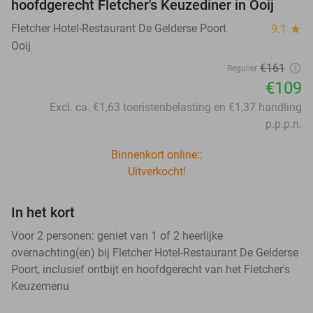
hoofdgerecht Fletcher's Keuzediner in Ooij
Fletcher Hotel-Restaurant De Gelderse Poort
9.1
star
Ooij
€161
Regulier
€109
Excl. ca. €1,63 toeristenbelasting en €1,37 handling
p.p.p.n.
Binnenkort online::
Uitverkocht!
In het kort
Voor 2 personen: geniet van 1 of 2 heerlijke
overnachting(en) bij Fletcher Hotel-Restaurant De Gelderse
Poort, inclusief ontbijt en hoofdgerecht van het Fletcher's
Keuzemenu