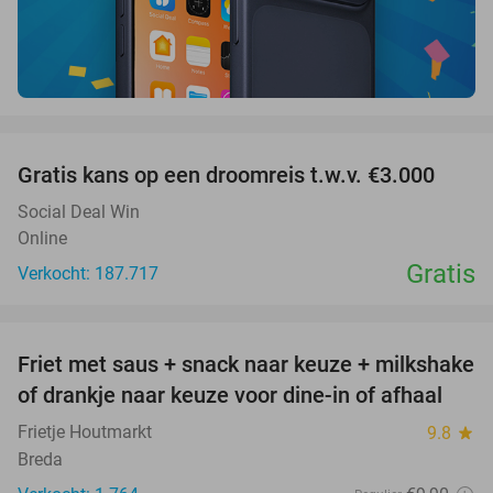
favorite_border
Gratis kans op een droomreis t.w.v. €3.000
Social Deal Win
Online
Gratis
Verkocht: 187.717
favorite_border
Friet met saus + snack naar keuze + milkshake
50%
of drankje naar keuze voor dine-in of afhaal
Frietje Houtmarkt
9.8
star
Breda