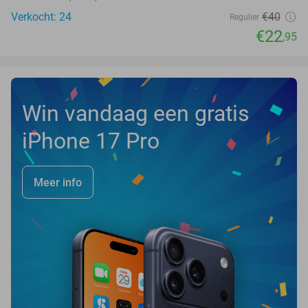
Verkocht: 24
€40
Regulier
€22
,95
Win vandaag een gratis
iPhone 17 Pro
Meer info