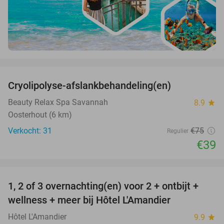
favorite_border
Cryolipolyse-afslankbehandeling(en)
48%
Beauty Relax Spa Savannah
8.9
star
Oosterhout (6 km)
Verkocht: 31
€75
Regulier
€39
favorite_border
1, 2 of 3 overnachting(en) voor 2 + ontbijt +
32%
NEW
wellness + meer bij Hôtel L'Amandier
TODAY
Hôtel L'Amandier
9.9
star