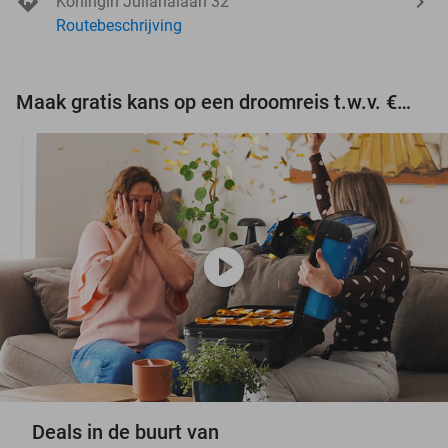
Koningin Julianalaan 32
Routebeschrijving
Maak gratis kans op een droomreis t.w.v. €3.000!
play_circle
Deals in de buurt van