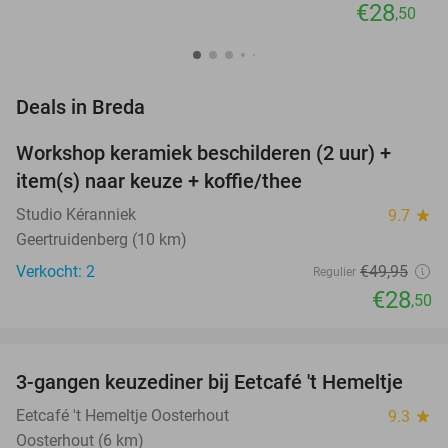
€28
,50
favorite_border
Deals in Breda
Workshop keramiek beschilderen (2 uur) +
43%
NEW
item(s) naar keuze + koffie/thee
TODAY
Studio Kéranniek
9.7
star
Geertruidenberg (10 km)
Verkocht: 2
€49
,95
Regulier
€28
,50
favorite_border
3-gangen keuzediner bij Eetcafé 't Hemeltje
43%
Eetcafé 't Hemeltje Oosterhout
9.3
star
Oosterhout (6 km)