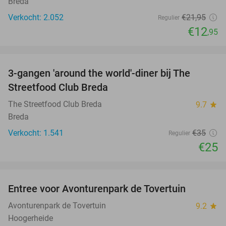
Breda
Verkocht: 2.052
€21
,95
Regulier
€12
,95
favorite_border
3-gangen 'around the world'-diner bij The
29%
Streetfood Club Breda
The Streetfood Club Breda
9.7
star
Breda
Verkocht: 1.541
€35
Regulier
€25
favorite_border
Entree voor Avonturenpark de Tovertuin
34%
Avonturenpark de Tovertuin
9.2
star
Hoogerheide