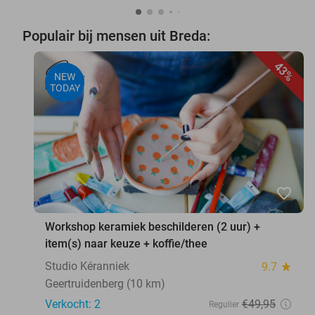
Populair bij mensen uit Breda:
43%
NEW
TODAY
favorite_border
Workshop keramiek beschilderen (2 uur) +
item(s) naar keuze + koffie/thee
Studio Kéranniek
9.7
star
Geertruidenberg (10 km)
Verkocht: 2
€49
,95
Regulier