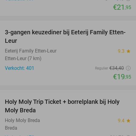
€21
,95
favorite_border
3-gangen keuzediner bij Eeterij Family Etten-
42%
Leur
Eeterij Family Etten-Leur
9.3
star
Etten-Leur (7 km)
Verkocht: 401
€34
,40
Regulier
€19
,95
favorite_border
Holy Moly Trip Ticket + borrelplank bij Holy
40%
Moly Breda
Holy Moly Breda
9.4
star
Breda