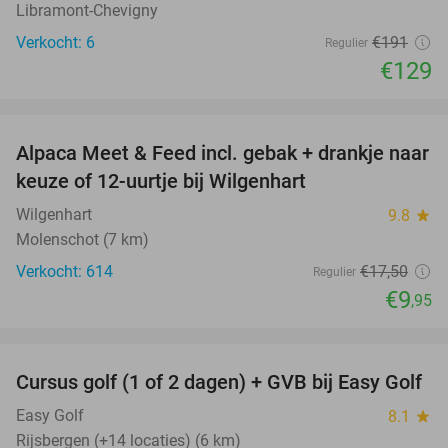
Libramont-Chevigny
Verkocht: 6
€191
Regulier
€129
favorite_border
Alpaca Meet & Feed incl. gebak + drankje naar
43%
keuze of 12-uurtje bij Wilgenhart
Wilgenhart
9.8
star
Molenschot (7 km)
Verkocht: 614
€17
,50
Regulier
€9
,95
favorite_border
Cursus golf (1 of 2 dagen) + GVB bij Easy Golf
60%
Easy Golf
8.1
star
Rijsbergen (+14 locaties) (6 km)