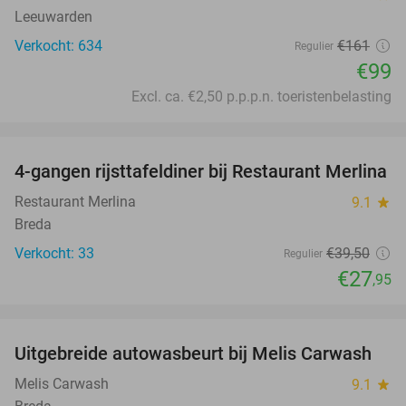
Leeuwarden
Verkocht: 634
€161
Regulier
€99
Excl. ca. €2,50 p.p.p.n. toeristenbelasting
favorite_border
4-gangen rijsttafeldiner bij Restaurant Merlina
29%
Restaurant Merlina
9.1
star
Breda
Verkocht: 33
€39
,50
Regulier
€27
,95
favorite_border
Uitgebreide autowasbeurt bij Melis Carwash
45%
Melis Carwash
9.1
star