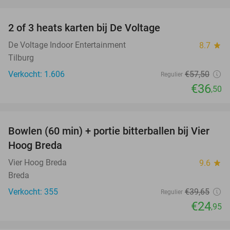
favorite_border
2 of 3 heats karten bij De Voltage
37%
De Voltage Indoor Entertainment
8.7
star
Tilburg
Verkocht: 1.606
€57
,50
Regulier
€36
,50
favorite_border
Bowlen (60 min) + portie bitterballen bij Vier
37%
Hoog Breda
Vier Hoog Breda
9.6
star
Breda
Verkocht: 355
€39
,65
Regulier
€24
,95
favorite_border