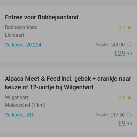
favorite_border
Entree voor Bobbejaanland
40%
Bobbejaanland
9.1
star
Lichtaart
Verkocht: 20.224
€49
,90
Regulier
€29
,90
favorite_border
Alpaca Meet & Feed incl. gebak + drankje naar
43%
keuze of 12-uurtje bij Wilgenhart
Wilgenhart
9.8
star
Molenschot (7 km)
Verkocht: 510
€17
,50
Regulier
€9
,95