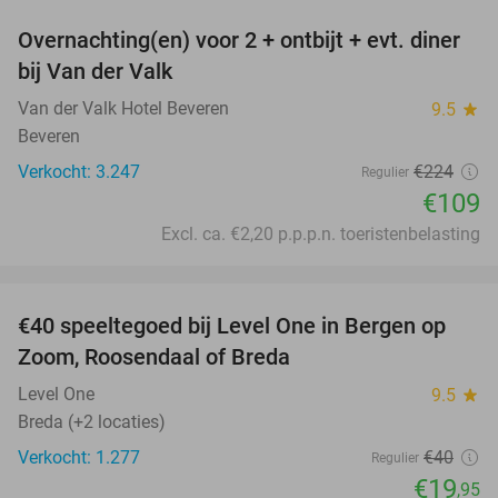
Overnachting(en) voor 2 + ontbijt + evt. diner
51%
bij Van der Valk
Van der Valk Hotel Beveren
9.5
star
Beveren
Verkocht: 3.247
€224
Regulier
€109
Excl. ca. €2,20 p.p.p.n. toeristenbelasting
favorite_border
€40 speeltegoed bij Level One in Bergen op
50%
Zoom, Roosendaal of Breda
Level One
9.5
star
Breda (+2 locaties)
Verkocht: 1.277
€40
Regulier
€19
,95