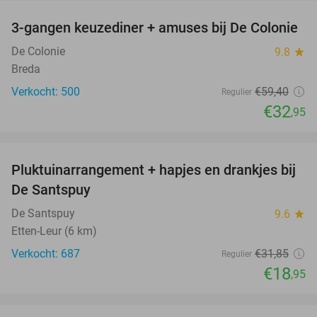
3-gangen keuzediner + amuses bij De Colonie
45%
De Colonie
9.8
star
Breda
Verkocht: 500
€59
,40
Regulier
€32
,95
favorite_border
Pluktuinarrangement + hapjes en drankjes bij
41%
De Santspuy
De Santspuy
9.6
star
Etten-Leur (6 km)
Verkocht: 687
€31
,85
Regulier
€18
,95
favorite_border