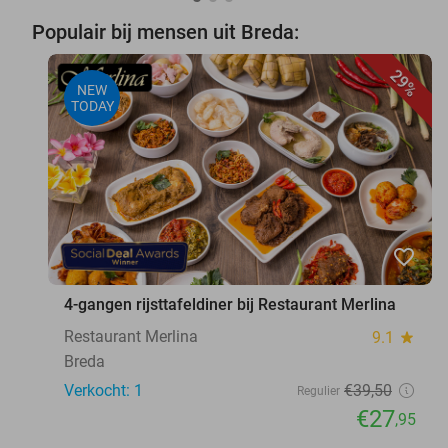
Populair bij mensen uit Breda:
29%
NEW
TODAY
favorite_border
4-gangen rijsttafeldiner bij Restaurant Merlina
Restaurant Merlina
9.1
star
Breda
Verkocht: 1
€39
,50
Regulier
€27
,95