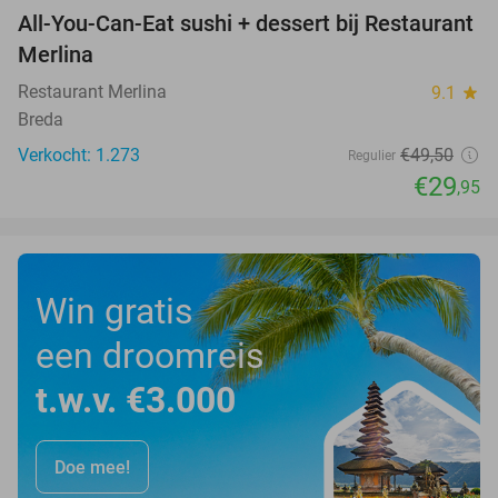
All-You-Can-Eat sushi + dessert bij Restaurant
39%
Merlina
Restaurant Merlina
9.1
star
Breda
Verkocht: 1.273
€49
,50
Regulier
€29
,95
Win gratis
een droomreis
t.w.v. €3.000
Doe mee!