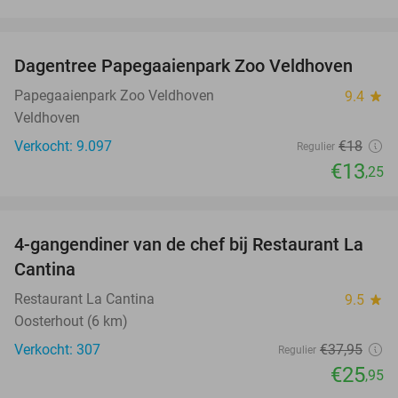
favorite_border
Dagentree Papegaaienpark Zoo Veldhoven
26%
Papegaaienpark Zoo Veldhoven
9.4
star
Veldhoven
Verkocht: 9.097
€18
Regulier
€13
,25
favorite_border
4-gangendiner van de chef bij Restaurant La
32%
Cantina
Restaurant La Cantina
9.5
star
Oosterhout (6 km)
Verkocht: 307
€37
,95
Regulier
€25
,95