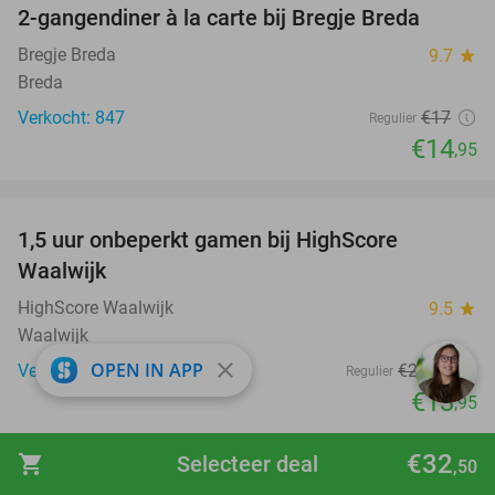
2-gangendiner à la carte bij Bregje Breda
12%
Bregje Breda
9.7
star
Breda
Verkocht: 847
€17
Regulier
€14
,95
favorite_border
1,5 uur onbeperkt gamen bij HighScore
33%
Waalwijk
HighScore Waalwijk
9.5
star
Waalwijk
close
OPEN IN APP
Verkocht: 100
€20
,95
Regulier
€13
,95
favorite_border
€32
shopping_cart
Selecteer deal
,50
All-You-Can-Eat & Drink (3 uur) bij