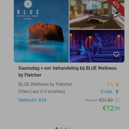
42%
favorite_border
Saunadag + evt. behandeling bij BLUE Wellness
by Fletcher
BLUE Wellness by Fletcher
9.6
star
Etten-Leur (+3 locaties)
0 min.
directions_walk
Verkocht: 834
€21
,50
Regulier
€12
,50