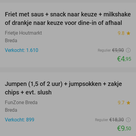
Friet met saus + snack naar keuze + milkshake
50%
of drankje naar keuze voor dine-in of afhaal
Frietje Houtmarkt
9.8
star
Breda
Verkocht: 1.610
€9
,90
Regulier
€4
,95
favorite_border
Jumpen (1,5 of 2 uur) + jumpsokken + zakje
48%
chips + evt. slush
FunZone Breda
9.7
star
Breda
Verkocht: 899
€18
,30
Regulier
€9
,50