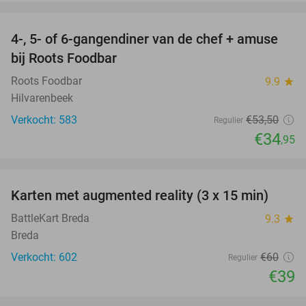
favorite_border
4-, 5- of 6-gangendiner van de chef + amuse
35%
bij Roots Foodbar
Roots Foodbar
9.9
star
Hilvarenbeek
Verkocht: 583
€53
,50
Regulier
€34
,95
favorite_border
Karten met augmented reality (3 x 15 min)
35%
BattleKart Breda
9.3
star
Breda
Verkocht: 602
€60
Regulier
€39
favorite_border