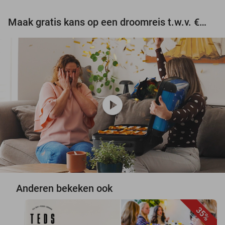
Maak gratis kans op een droomreis t.w.v. €3.000!
play_circle
Anderen bekeken ook
35%