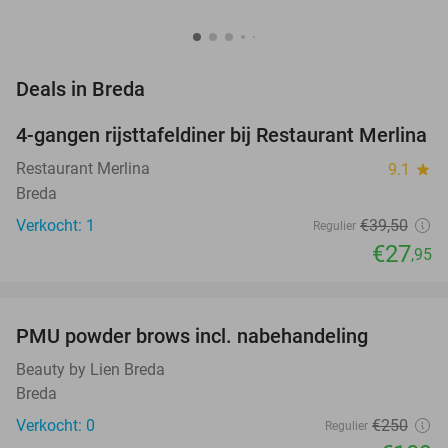
favorite_border
Deals in Breda
4-gangen rijsttafeldiner bij Restaurant Merlina
29%
NEW
TODAY
Restaurant Merlina
9.1
star
Breda
Verkocht: 1
€39
,50
Regulier
€27
,95
favorite_border
PMU powder brows incl. nabehandeling
56%
NEW
TODAY
Beauty by Lien Breda
Breda
Verkocht: 0
€250
Regulier