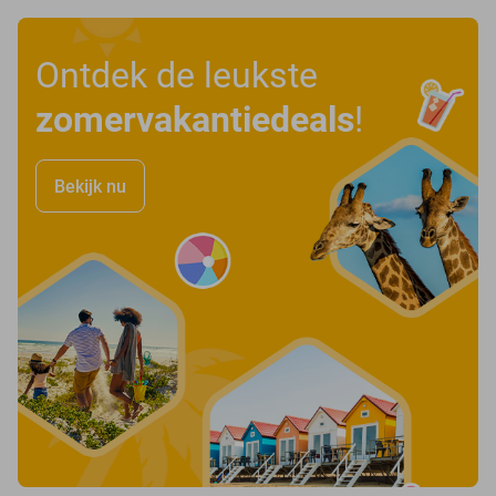
Ontdek de leukste
zomervakantiedeals
!
Bekijk nu