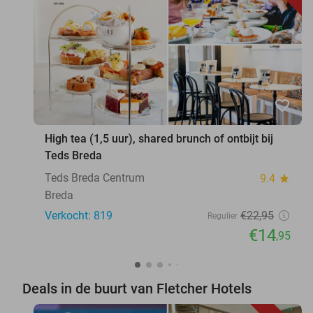
favorite_border
High tea (1,5 uur), shared brunch of ontbijt bij
Teds Breda
Teds Breda Centrum
9.4
star
Breda
Verkocht: 819
€22
,95
Regulier
€14
,95
Deals in de buurt van Fletcher Hotels