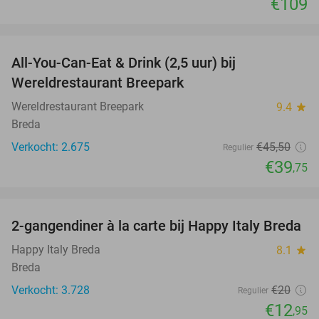
€109
favorite_border
All-You-Can-Eat & Drink (2,5 uur) bij
13%
Wereldrestaurant Breepark
Wereldrestaurant Breepark
9.4
star
Breda
Verkocht: 2.675
€45
,50
Regulier
€39
,75
favorite_border
2-gangendiner à la carte bij Happy Italy Breda
35%
Happy Italy Breda
8.1
star
Breda
Verkocht: 3.728
€20
Regulier
€12
,95