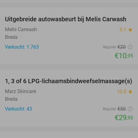
favorite_border
Uitgebreide autowasbeurt bij Melis Carwash
45%
Melis Carwash
9.1
star
Breda
Verkocht: 1.763
€20
Regulier
€10
,95
favorite_border
1, 3 of 6 LPG-lichaamsbindweefselmassage(s)
40%
Marz Skincare
10.0
star
Breda
Verkocht: 43
€50
Regulier
€29
,95
favorite_border