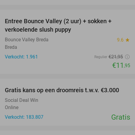
favorite_border
Entree Bounce Valley (2 uur) + sokken +
46%
verkoelende slush puppy
Bounce Valley Breda
9.6
star
Breda
Verkocht: 1.961
€21
,95
Regulier
€11
,95
favorite_border
Gratis kans op een droomreis t.w.v. €3.000
Social Deal Win
Online
Gratis
Verkocht: 183.807