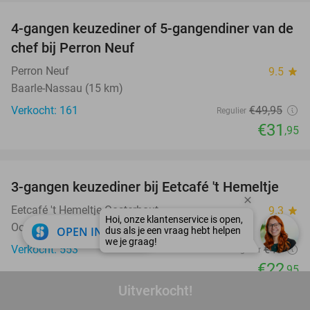
4-gangen keuzediner of 5-gangendiner van de
36%
chef bij Perron Neuf
Perron Neuf
9.5
star
Baarle-Nassau (15 km)
Verkocht: 161
€49
,95
Regulier
€31
,95
favorite_border
3-gangen keuzediner bij Eetcafé 't Hemeltje
43%
Eetcafé 't Hemeltje Oosterhout
9.3
star
Oosterhout (6 km)
close
OPEN IN APP
Verkocht: 553
€40
Regulier
€22
,95
Uitverkocht!
favorite_border