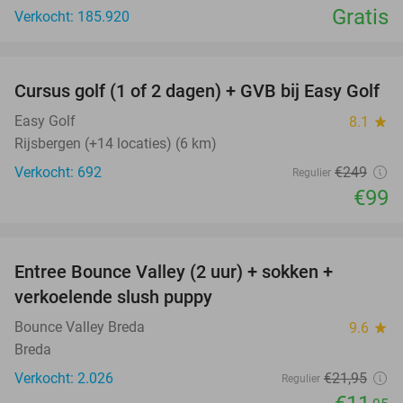
Gratis
Verkocht: 185.920
favorite_border
Cursus golf (1 of 2 dagen) + GVB bij Easy Golf
60%
Easy Golf
8.1
star
Rijsbergen (+14 locaties) (6 km)
Verkocht: 692
€249
Regulier
€99
favorite_border
Entree Bounce Valley (2 uur) + sokken +
46%
verkoelende slush puppy
Bounce Valley Breda
9.6
star
Breda
Verkocht: 2.026
€21
,95
Regulier