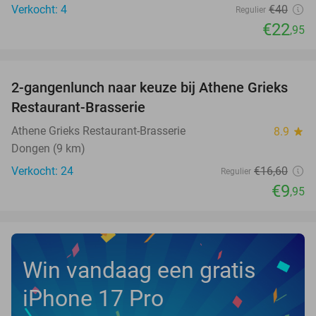
Verkocht: 4
€40
Regulier
€22
,95
favorite_border
2-gangenlunch naar keuze bij Athene Grieks
40%
NEW
Restaurant-Brasserie
TODAY
Athene Grieks Restaurant-Brasserie
8.9
star
Dongen (9 km)
Verkocht: 24
€16
,60
Regulier
€9
,95
Win vandaag een gratis
iPhone 17 Pro