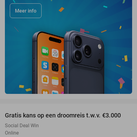
Meer info
favorite_border
Gratis kans op een droomreis t.w.v. €3.000
Social Deal Win
Online