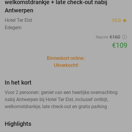
welkomstdrankje + late check-out nabij
Antwerpen
Hotel Ter Elst
10.0
star
Edegem
€160
Regulier
€109
Binnenkort online::
Uitverkocht!
In het kort
Voor 2 personen: geniet van een heerlijke overnachting
nabij Antwerpen bij Hotel Ter Elst, inclusief ontbijt,
welkomstdrankje, late check-out en gratis parking
Highlights