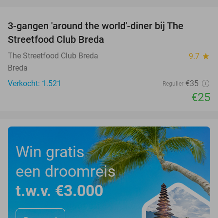
favorite_border
3-gangen 'around the world'-diner bij The
29%
Streetfood Club Breda
The Streetfood Club Breda
9.7
star
Breda
Verkocht: 1.521
€35
Regulier
€25
Win gratis
een droomreis
t.w.v. €3.000