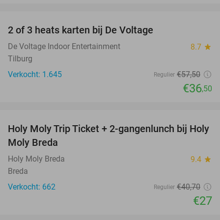
favorite_border
2 of 3 heats karten bij De Voltage
37%
De Voltage Indoor Entertainment
8.7
star
Tilburg
Verkocht: 1.645
€57
,50
Regulier
€36
,50
favorite_border
Holy Moly Trip Ticket + 2-gangenlunch bij Holy
34%
Moly Breda
Holy Moly Breda
9.4
star
Breda
Verkocht: 662
€40
,70
Regulier
€27