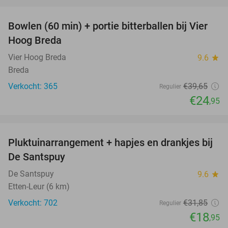
favorite_border
Bowlen (60 min) + portie bitterballen bij Vier
37%
Hoog Breda
Vier Hoog Breda
9.6
star
Breda
Verkocht: 365
€39
,65
Regulier
€24
,95
favorite_border
Pluktuinarrangement + hapjes en drankjes bij
41%
De Santspuy
De Santspuy
9.6
star
Etten-Leur (6 km)
Verkocht: 702
€31
,85
Regulier
€18
,95