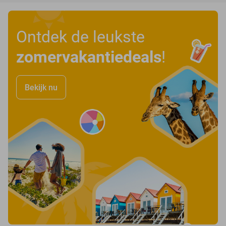
Ontdek de leukste
zomervakantiedeals
!
Bekijk nu