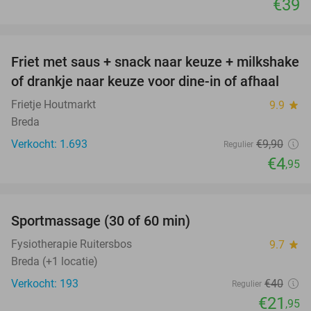
€39
favorite_border
Friet met saus + snack naar keuze + milkshake
50%
of drankje naar keuze voor dine-in of afhaal
Frietje Houtmarkt
9.9
star
Breda
Verkocht: 1.693
€9
,90
Regulier
€4
,95
favorite_border
Sportmassage (30 of 60 min)
45%
Fysiotherapie Ruitersbos
9.7
star
Breda (+1 locatie)
Verkocht: 193
€40
Regulier
€21
,95