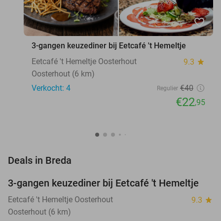
favorite_border
3-gangen keuzediner bij Eetcafé 't Hemeltje
Eetcafé 't Hemeltje Oosterhout
9.3
star
Oosterhout (6 km)
Verkocht: 4
€40
Regulier
€22
,95
favorite_border
Deals in Breda
3-gangen keuzediner bij Eetcafé 't Hemeltje
43%
NEW
TODAY
Eetcafé 't Hemeltje Oosterhout
9.3
star
Oosterhout (6 km)