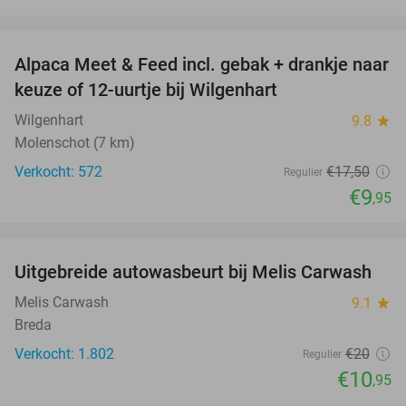
favorite_border
Alpaca Meet & Feed incl. gebak + drankje naar
43%
keuze of 12-uurtje bij Wilgenhart
Wilgenhart
9.8
star
Molenschot (7 km)
Verkocht: 572
€17
,50
Regulier
€9
,95
favorite_border
Uitgebreide autowasbeurt bij Melis Carwash
45%
Melis Carwash
9.1
star
Breda
Verkocht: 1.802
€20
Regulier
€10
,95