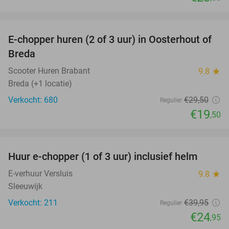
favorite_border
E-chopper huren (2 of 3 uur) in Oosterhout of
34%
Breda
Scooter Huren Brabant
9.8
star
Breda (+1 locatie)
Verkocht: 680
€29
,50
Regulier
€19
,50
favorite_border
Huur e-chopper (1 of 3 uur) inclusief helm
38%
E-verhuur Versluis
9.8
star
Sleeuwijk
Verkocht: 211
€39
,95
Regulier
€24
,95