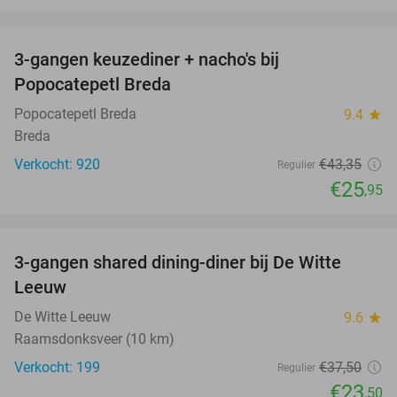
favorite_border
3-gangen keuzediner + nacho's bij
40%
Popocatepetl Breda
Popocatepetl Breda
9.4
star
Breda
Verkocht: 920
€43
,35
Regulier
€25
,95
favorite_border
3-gangen shared dining-diner bij De Witte
37%
Leeuw
De Witte Leeuw
9.6
star
Raamsdonksveer (10 km)
Verkocht: 199
€37
,50
Regulier
€23
,50