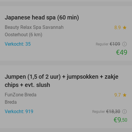
favorite_border
Japanese head spa (60 min)
55%
Beauty Relax Spa Savannah
8.9
star
Oosterhout (6 km)
Verkocht: 35
€109
Regulier
€49
favorite_border
Jumpen (1,5 of 2 uur) + jumpsokken + zakje
48%
chips + evt. slush
FunZone Breda
9.7
star
Breda
Verkocht: 919
€18
,30
Regulier
€9
,50
favorite_border