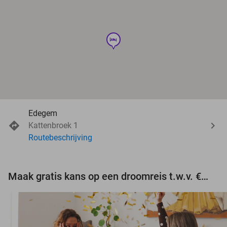
hotel
Edegem
Kattenbroek 1
Routebeschrijving
Maak gratis kans op een droomreis t.w.v. €3.000!