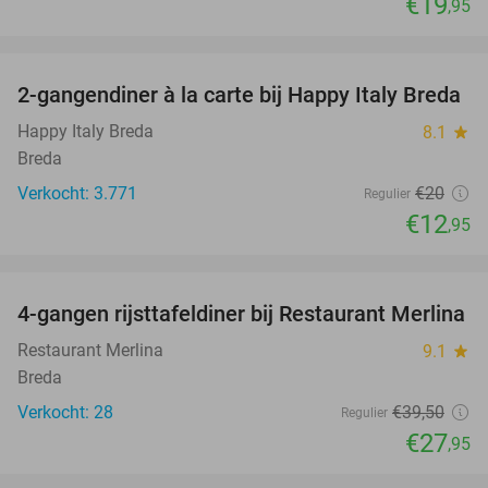
€19
,95
favorite_border
2-gangendiner à la carte bij Happy Italy Breda
35%
Happy Italy Breda
8.1
star
Breda
Verkocht: 3.771
€20
Regulier
€12
,95
favorite_border
4-gangen rijsttafeldiner bij Restaurant Merlina
29%
Restaurant Merlina
9.1
star
Breda
Verkocht: 28
€39
,50
Regulier
€27
,95
favorite_border