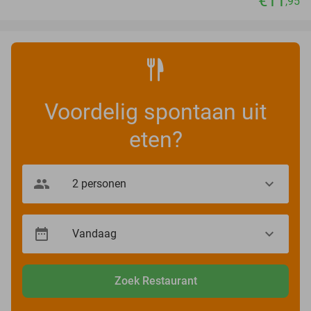
€11
,95
Voordelig spontaan uit
eten?
Zoek Restaurant