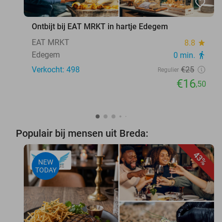
favorite_border
Ontbijt bij EAT MRKT in hartje Edegem
EAT MRKT
8.8
star
Edegem
0 min.
directions_walk
Verkocht: 498
€25
Regulier
€16
,50
Populair bij mensen uit Breda:
43%
NEW
TODAY