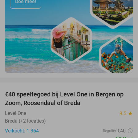
Doe mee!
favorite_border
€40 speeltegoed bij Level One in Bergen op
50%
Zoom, Roosendaal of Breda
Level One
9.5
star
Breda (+2 locaties)
Verkocht: 1.364
€40
Regulier