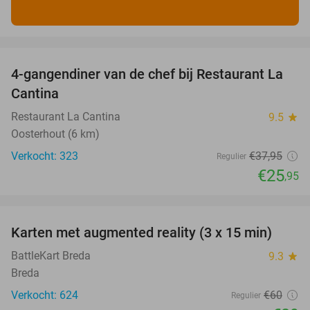
favorite_border
4-gangendiner van de chef bij Restaurant La
32%
Cantina
Restaurant La Cantina
9.5
star
Oosterhout (6 km)
Verkocht: 323
€37
,95
Regulier
€25
,95
favorite_border
Karten met augmented reality (3 x 15 min)
35%
BattleKart Breda
9.3
star
Breda
Verkocht: 624
€60
Regulier