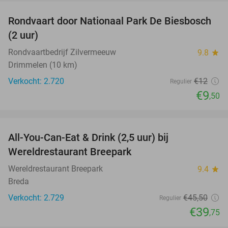
Rondvaart door Nationaal Park De Biesbosch
21%
(2 uur)
Rondvaartbedrijf Zilvermeeuw
9.8
star
Drimmelen (10 km)
Verkocht: 2.720
€12
Regulier
€9
,50
favorite_border
All-You-Can-Eat & Drink (2,5 uur) bij
13%
Wereldrestaurant Breepark
Wereldrestaurant Breepark
9.4
star
Breda
Verkocht: 2.729
€45
,50
Regulier
€39
,75