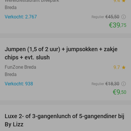
Wereldrestaurant Breepark
9.4
star
Breda
Verkocht: 2.767
€45
,50
Regulier
€39
,75
favorite_border
Jumpen (1,5 of 2 uur) + jumpsokken + zakje
48%
chips + evt. slush
FunZone Breda
9.7
star
Breda
Verkocht: 938
€18
,30
Regulier
€9
,50
favorite_border
Luxe 2- of 3-gangenlunch of 5-gangendiner bij
39%
By Lizz