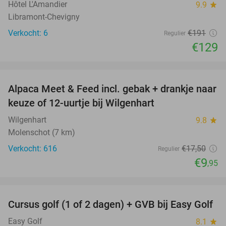
Hôtel L'Amandier
9.9
star
Libramont-Chevigny
Verkocht: 6
€191
Regulier
€129
favorite_border
Alpaca Meet & Feed incl. gebak + drankje naar
43%
keuze of 12-uurtje bij Wilgenhart
Wilgenhart
9.8
star
Molenschot (7 km)
Verkocht: 616
€17
,50
Regulier
€9
,95
favorite_border
Cursus golf (1 of 2 dagen) + GVB bij Easy Golf
60%
Easy Golf
8.1
star