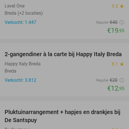
Level One
9.5
star
Breda (+2 locaties)
Verkocht: 1.447
€40
Regulier
€19
,95
favorite_border
2-gangendiner à la carte bij Happy Italy Breda
35%
Happy Italy Breda
8.1
star
Breda
Verkocht: 3.812
€20
Regulier
€12
,95
favorite_border
Pluktuinarrangement + hapjes en drankjes bij
41%
De Santspuy