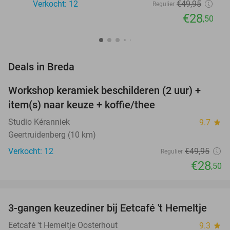
Verkocht: 12
€49
,95
Regulier
€28
,50
favorite_border
Deals in Breda
Workshop keramiek beschilderen (2 uur) +
43%
NEW
item(s) naar keuze + koffie/thee
TODAY
Studio Kéranniek
9.7
star
Geertruidenberg (10 km)
Verkocht: 12
€49
,95
Regulier
€28
,50
favorite_border
3-gangen keuzediner bij Eetcafé 't Hemeltje
43%
Eetcafé 't Hemeltje Oosterhout
9.3
star