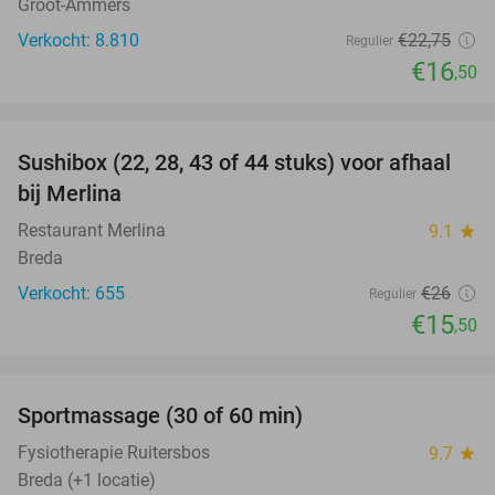
Groot-Ammers
Verkocht: 8.810
€22
,75
Regulier
€16
,50
favorite_border
Sushibox (22, 28, 43 of 44 stuks) voor afhaal
40%
bij Merlina
Restaurant Merlina
9.1
star
Breda
Verkocht: 655
€26
Regulier
€15
,50
favorite_border
Sportmassage (30 of 60 min)
45%
Fysiotherapie Ruitersbos
9.7
star
Breda (+1 locatie)