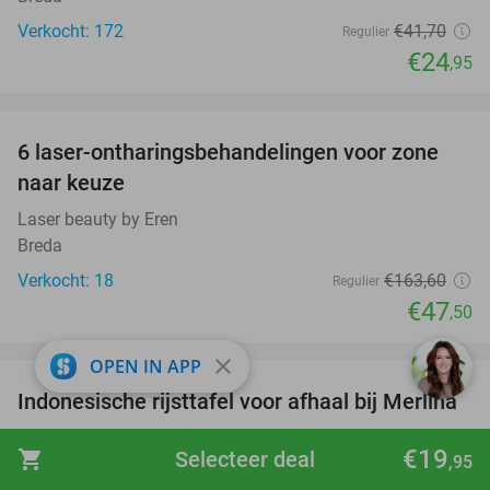
Verkocht: 172
€41
,70
Regulier
€24
,95
favorite_border
6 laser-ontharingsbehandelingen voor zone
71%
naar keuze
Laser beauty by Eren
Breda
Verkocht: 18
€163
,60
Regulier
€47
,50
favorite_border
close
OPEN IN APP
Indonesische rijsttafel voor afhaal bij Merlina
50%
Restaurant Merlina
9.1
star
€19
shopping_cart
Selecteer deal
,95
Breda