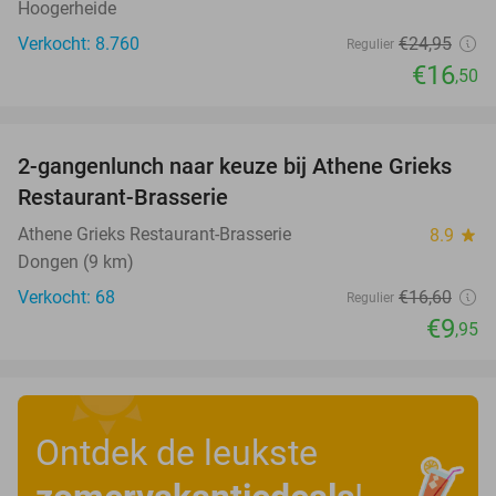
Hoogerheide
Verkocht: 8.760
€24
,95
Regulier
€16
,50
favorite_border
2-gangenlunch naar keuze bij Athene Grieks
40%
Restaurant-Brasserie
Athene Grieks Restaurant-Brasserie
8.9
star
Dongen (9 km)
Verkocht: 68
€16
,60
Regulier
€9
,95
Ontdek de leukste