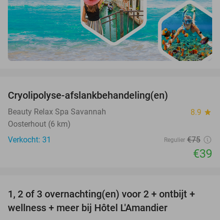
favorite_border
Cryolipolyse-afslankbehandeling(en)
48%
Beauty Relax Spa Savannah
8.9
star
Oosterhout (6 km)
Verkocht: 31
€75
Regulier
€39
favorite_border
1, 2 of 3 overnachting(en) voor 2 + ontbijt +
32%
NEW
wellness + meer bij Hôtel L'Amandier
TODAY