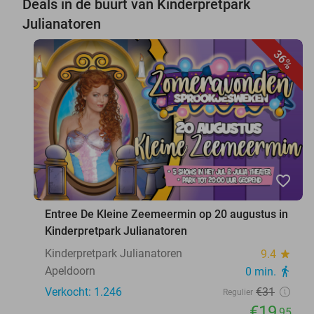
Deals in de buurt van Kinderpretpark
Julianatoren
36%
favorite_border
Entree De Kleine Zeemeermin op 20 augustus in
Kinderpretpark Julianatoren
Kinderpretpark Julianatoren
9.4
star
Apeldoorn
0 min.
directions_walk
Verkocht: 1.246
€31
Regulier
€19
,95