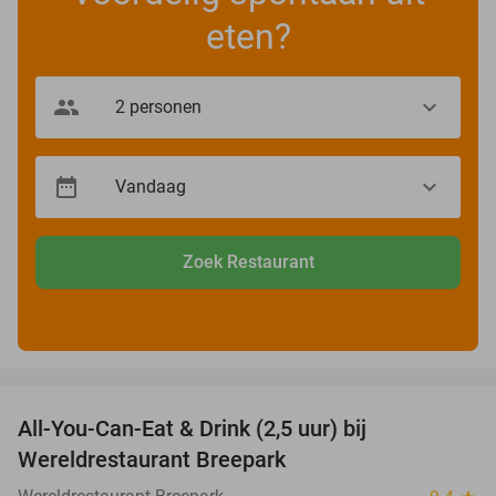
eten?
Zoek Restaurant
favorite_border
All-You-Can-Eat & Drink (2,5 uur) bij
13%
Wereldrestaurant Breepark