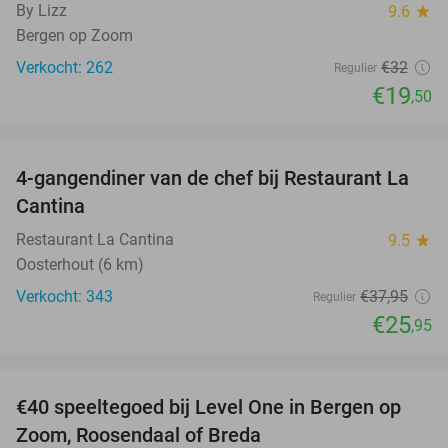
By Lizz
9.6
star
Bergen op Zoom
Verkocht: 262
€32
Regulier
€19
,50
favorite_border
4-gangendiner van de chef bij Restaurant La
32%
Cantina
Restaurant La Cantina
9.5
star
Oosterhout (6 km)
Verkocht: 343
€37
,95
Regulier
€25
,95
favorite_border
€40 speeltegoed bij Level One in Bergen op
50%
Zoom, Roosendaal of Breda