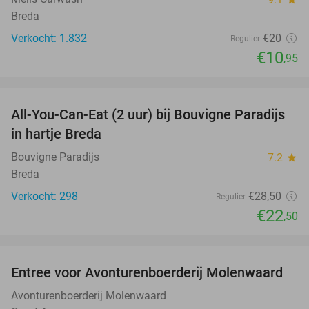
Breda
Verkocht: 1.832
€20
Regulier
€10
,95
favorite_border
All-You-Can-Eat (2 uur) bij Bouvigne Paradijs
21%
in hartje Breda
Bouvigne Paradijs
7.2
star
Breda
Verkocht: 298
€28
,50
Regulier
€22
,50
favorite_border
Entree voor Avonturenboerderij Molenwaard
27%
Avonturenboerderij Molenwaard