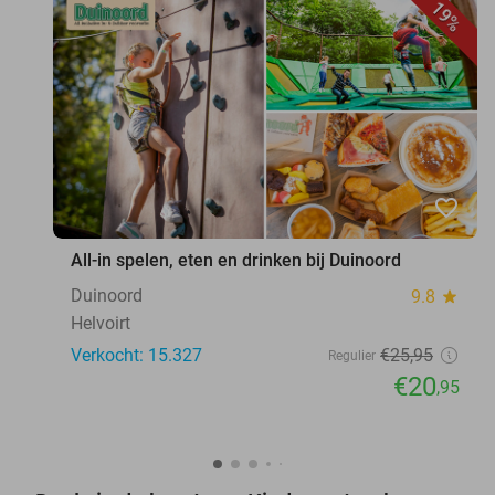
19%
favorite_border
All-in spelen, eten en drinken bij Duinoord
Duinoord
9.8
star
Helvoirt
Verkocht: 15.327
€25
,95
Regulier
€20
,95