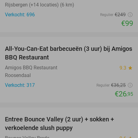
Rijsbergen (+14 locaties) (6 km)
Verkocht: 696
€249
Regulier
€99
favorite_border
All-You-Can-Eat barbecueën (3 uur) bij Amigos
26%
BBQ Restaurant
Amigos BBQ Restaurant
9.3
star
Roosendaal
Verkocht: 317
€36
,25
Regulier
€26
,95
favorite_border
Entree Bounce Valley (2 uur) + sokken +
41%
verkoelende slush puppy