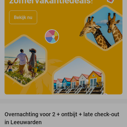
zomervakantiedeals
!
Bekijk nu
favorite_border
Overnachting voor 2 + ontbijt + late check-out
39%
in Leeuwarden