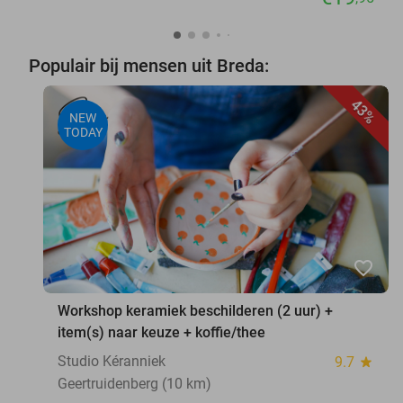
Populair bij mensen uit Breda:
43%
NEW
TODAY
favorite_border
Workshop keramiek beschilderen (2 uur) +
item(s) naar keuze + koffie/thee
Studio Kéranniek
9.7
star
Geertruidenberg (10 km)