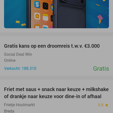
favorite_border
Gratis kans op een droomreis t.w.v. €3.000
Social Deal Win
Online
Gratis
Verkocht: 188.310
favorite_border
Friet met saus + snack naar keuze + milkshake
50%
of drankje naar keuze voor dine-in of afhaal
Frietje Houtmarkt
9.8
star
Breda