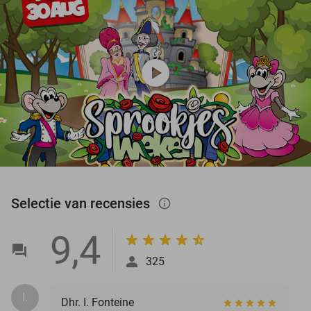
play_circle
Selectie van recensies
info_outlined
9,4
325
I.
Dhr. I. Fonteine