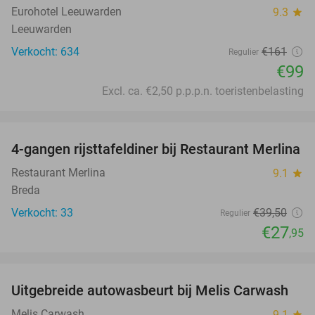
Eurohotel Leeuwarden
9.3
star
Leeuwarden
Verkocht: 634
€161
Regulier
€99
Excl. ca. €2,50 p.p.p.n. toeristenbelasting
favorite_border
4-gangen rijsttafeldiner bij Restaurant Merlina
29%
Restaurant Merlina
9.1
star
Breda
Verkocht: 33
€39
,50
Regulier
€27
,95
favorite_border
Uitgebreide autowasbeurt bij Melis Carwash
45%
Melis Carwash
9.1
star