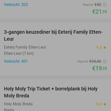
Verkocht: 202
€40
Regulier
€21
,95
favorite_border
3-gangen keuzediner bij Eeterij Family Etten-
42%
Leur
Eeterij Family Etten-Leur
9.3
star
Etten-Leur (7 km)
Verkocht: 401
€34
,40
Regulier
€19
,95
favorite_border
Holy Moly Trip Ticket + borrelplank bij Holy
40%
Moly Breda
Holy Moly Breda
9.4
star
Breda