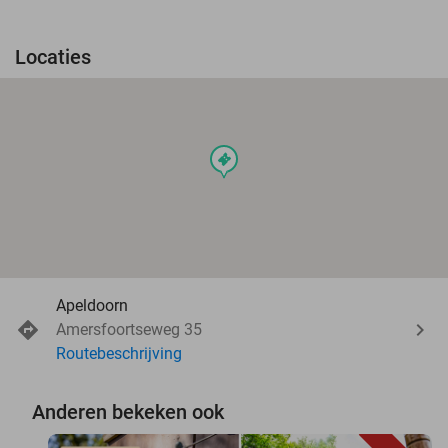
Locaties
events
Apeldoorn
Amersfoortseweg 35
Routebeschrijving
Anderen bekeken ook