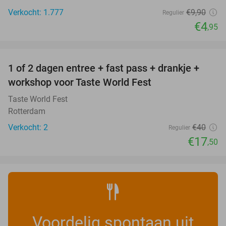
Verkocht: 1.777
€9
,90
Regulier
€4
,95
favorite_border
1 of 2 dagen entree + fast pass + drankje +
56%
NEW
workshop voor Taste World Fest
TODAY
Taste World Fest
Rotterdam
Verkocht: 2
€40
Regulier
€17
,50
Voordelig spontaan uit