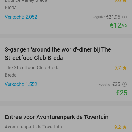
Bounce Valley Breda
9.6
star
Breda
Verkocht: 2.052
€21
,95
Regulier
€12
,95
favorite_border
3-gangen 'around the world'-diner bij The
29%
Streetfood Club Breda
The Streetfood Club Breda
9.7
star
Breda
Verkocht: 1.552
€35
Regulier
€25
favorite_border
Entree voor Avonturenpark de Tovertuin
34%
Avonturenpark de Tovertuin
9.2
star