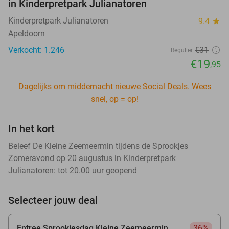
in Kinderpretpark Julianatoren
Kinderpretpark Julianatoren
9.4
star
Apeldoorn
Verkocht: 1.246
€31
Regulier
€19
,95
Dagelijks om middernacht nieuwe Social Deals. Wees
snel, op = op!
In het kort
Beleef De Kleine Zeemeermin tijdens de Sprookjes
Zomeravond op 20 augustus in Kinderpretpark
Julianatoren: tot 20.00 uur geopend
Selecteer jouw deal
Entree Sprookjesdag Kleine Zeemeermin
36%