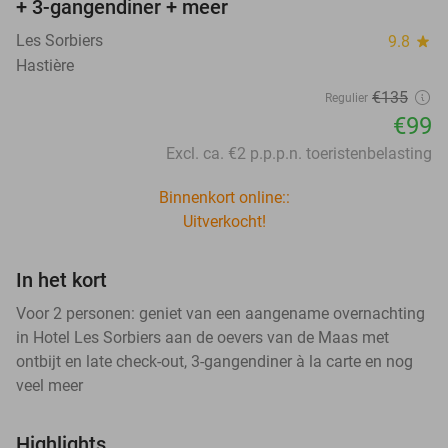
+ 3-gangendiner + meer
Les Sorbiers
9.8
star
Hastière
€135
Regulier
€99
Excl. ca. €2 p.p.p.n. toeristenbelasting
Binnenkort online::
Uitverkocht!
In het kort
Voor 2 personen: geniet van een aangename overnachting
in Hotel Les Sorbiers aan de oevers van de Maas met
ontbijt en late check-out, 3-gangendiner à la carte en nog
veel meer
Highlights