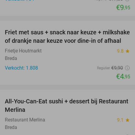
€9
,95
favorite_border
Friet met saus + snack naar keuze + milkshake
50%
of drankje naar keuze voor dine-in of afhaal
Frietje Houtmarkt
9.8
star
Breda
Verkocht: 1.808
€9
,90
Regulier
€4
,95
favorite_border
All-You-Can-Eat sushi + dessert bij Restaurant
39%
Merlina
Restaurant Merlina
9.1
star
Breda