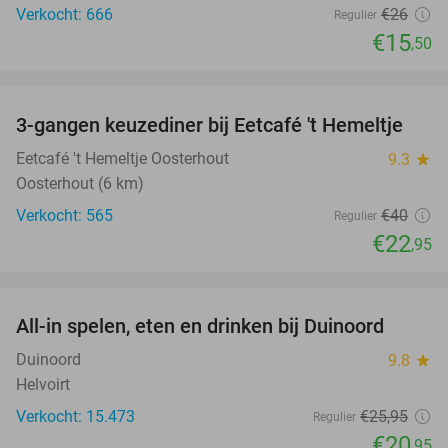
Verkocht: 666
€26
Regulier
€15
,50
favorite_border
3-gangen keuzediner bij Eetcafé 't Hemeltje
43%
Eetcafé 't Hemeltje Oosterhout
9.3
star
Oosterhout (6 km)
Verkocht: 565
€40
Regulier
€22
,95
favorite_border
All-in spelen, eten en drinken bij Duinoord
19%
Duinoord
9.8
star
Helvoirt
Verkocht: 15.473
€25
,95
Regulier
€20
,95