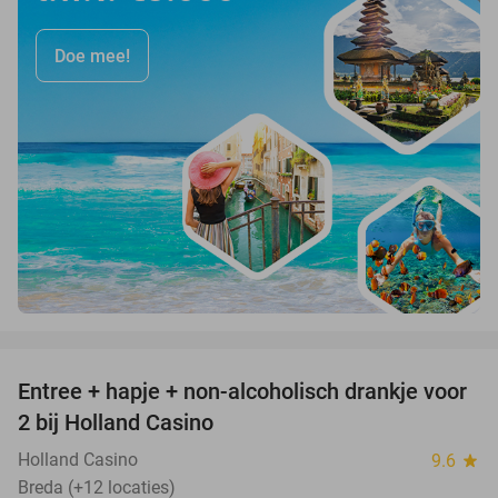
Doe mee!
favorite_border
Entree + hapje + non-alcoholisch drankje voor
52%
2 bij Holland Casino
Holland Casino
9.6
star
Breda (+12 locaties)