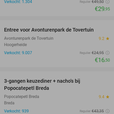
Verkocht: 1.304
€49
,50
Regulier
€29
,95
favorite_border
Entree voor Avonturenpark de Tovertuin
34%
Avonturenpark de Tovertuin
9.2
star
Hoogerheide
Verkocht: 9.007
€24
,95
Regulier
€16
,50
favorite_border
3-gangen keuzediner + nacho's bij
40%
Popocatepetl Breda
Popocatepetl Breda
9.4
star
Breda
Verkocht: 939
€43
,35
Regulier