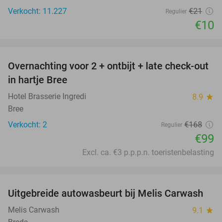
Verkocht: 11.227
€21
Regulier
€10
favorite_border
Overnachting voor 2 + ontbijt + late check-out
41%
NEW
in hartje Bree
TODAY
Hotel Brasserie Ingredi
8.9
star
Bree
Verkocht: 2
€168
Regulier
€99
Excl. ca. €3 p.p.p.n. toeristenbelasting
favorite_border
Uitgebreide autowasbeurt bij Melis Carwash
45%
Melis Carwash
9.1
star