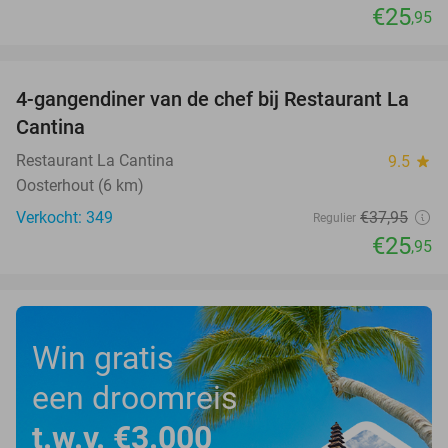
€25
,95
favorite_border
4-gangendiner van de chef bij Restaurant La
32%
Cantina
Restaurant La Cantina
9.5
star
Oosterhout (6 km)
Verkocht: 349
€37
,95
Regulier
€25
,95
Win gratis
een droomreis
t.w.v. €3.000