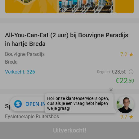
favorite_border
All-You-Can-Eat (2 uur) bij Bouvigne Paradijs
21%
in hartje Breda
Bouvigne Paradijs
7.2
star
Breda
Verkocht: 326
€28
,50
Regulier
€22
,50
favorite_border
close
OPEN IN APP
Sportmassage (30 of 60 min)
45%
Fysiotherapie Ruitersbos
9.7
star
Breda (+1 locatie)
Uitverkocht!
Verkocht: 205
€40
Regulier