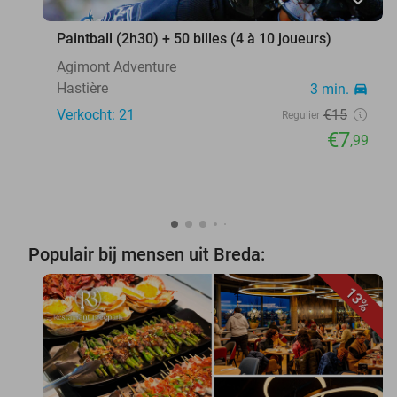
Paintball (2h30) + 50 billes (4 à 10 joueurs)
Agimont Adventure
Hastière
3 min.
directions_car
Verkocht: 21
€15
Regulier
€7
,99
Populair bij mensen uit Breda:
13%