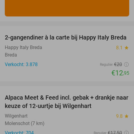
favorite_border
2-gangendiner à la carte bij Happy Italy Breda
35%
Happy Italy Breda
8.1
star
Breda
Verkocht: 3.878
€20
Regulier
€12
,95
favorite_border
Alpaca Meet & Feed incl. gebak + drankje naar
43%
keuze of 12-uurtje bij Wilgenhart
Wilgenhart
9.8
star
Molenschot (7 km)
Verkocht: 704
€17
,50
Regulier