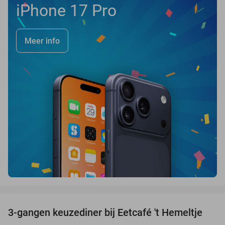
iPhone 17 Pro
Meer info
favorite_border
3-gangen keuzediner bij Eetcafé 't Hemeltje
43%