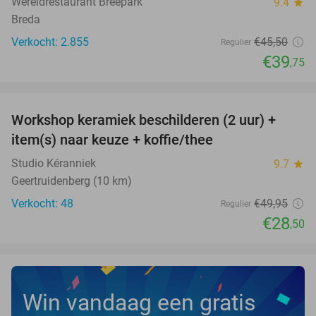
Wereldrestaurant Breepark
9.4
star
Breda
Verkocht: 2.855
€45
,50
Regulier
€39
,75
favorite_border
Workshop keramiek beschilderen (2 uur) +
43%
item(s) naar keuze + koffie/thee
Studio Kéranniek
9.7
star
Geertruidenberg (10 km)
Verkocht: 48
€49
,95
Regulier
€28
,50
Win vandaag een gratis