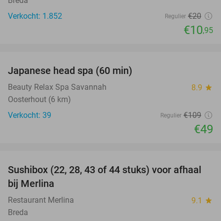
Breda
Verkocht: 1.852
€20
Regulier
€10
,95
favorite_border
Japanese head spa (60 min)
55%
Beauty Relax Spa Savannah
8.9
star
Oosterhout (6 km)
Verkocht: 39
€109
Regulier
€49
favorite_border
Sushibox (22, 28, 43 of 44 stuks) voor afhaal
40%
bij Merlina
Restaurant Merlina
9.1
star
Breda