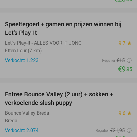
favorite_border
Speeltegoed + gamen en prijzen winnen bij
34%
Let's Play-It
Let´s Play-It - ALLES VOOR 'T JONG
9.7
star
Etten-Leur (7 km)
Verkocht: 1.223
€15
Regulier
€9
,95
favorite_border
Entree Bounce Valley (2 uur) + sokken +
41%
verkoelende slush puppy
Bounce Valley Breda
9.6
star
Breda
Verkocht: 2.074
€21
,95
Regulier