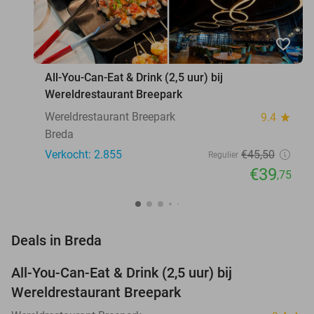
favorite_border
All-You-Can-Eat & Drink (2,5 uur) bij
Wereldrestaurant Breepark
Wereldrestaurant Breepark
9.4
star
Breda
Verkocht: 2.855
€45
,50
Regulier
€39
,75
favorite_border
Deals in Breda
All-You-Can-Eat & Drink (2,5 uur) bij
13%
Wereldrestaurant Breepark