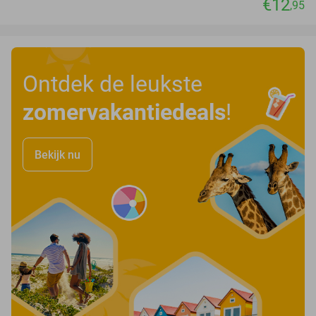
€12
,95
Ontdek de leukste
zomervakantiedeals
!
Bekijk nu