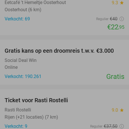
Eetcafé 't Hemeltje Oosterhout
9.3
star
Oosterhout (6 km)
Verkocht: 69
€40
Regulier
€22
,95
favorite_border
Gratis kans op een droomreis t.w.v. €3.000
Social Deal Win
Online
Gratis
Verkocht: 190.261
favorite_border
Ticket voor Rasti Rostelli
20%
NEW
TODAY
Rasti Rostelli
9.0
star
Rijen (+21 locaties) (7 km)
Verkocht: 9
€37
,50
Regulier