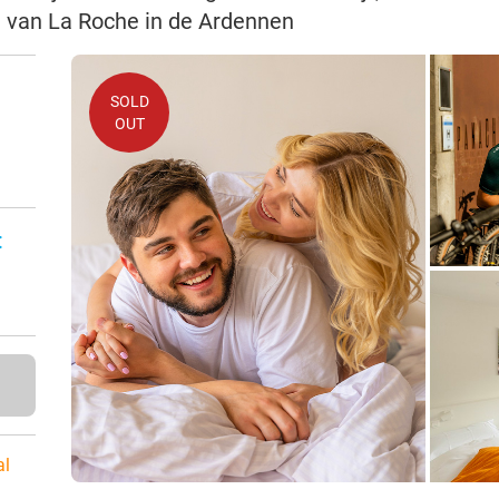
rt van La Roche in de Ardennen
SOLD
OUT
:
al