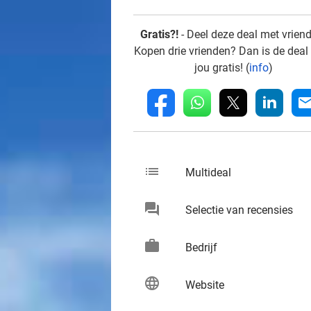
Gratis?!
- Deel deze deal met vrien
Kopen drie vrienden? Dan is de deal
jou gratis! (
info
)
whatsapp
linkedin
fb
mai
list
keybo
Multideal
chat
keybo
Selectie van recensies
work
keybo
Bedrijf
language
keybo
Website