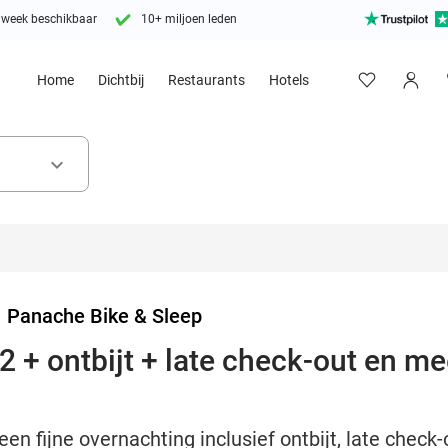
 week beschikbaar
10+ miljoen leden
Home
Dichtbij
Restaurants
Hotels
keyboard_arrow_down
>
Panache Bike & Sleep
 + ontbijt + late check-out en me
een fijne overnachting inclusief ontbijt, late chec