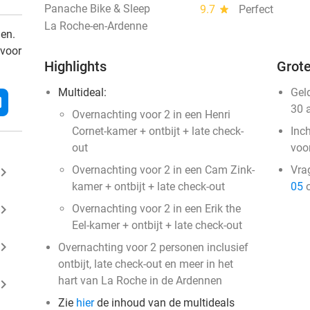
Panache Bike & Sleep
9.7
star
Perfect
La Roche-en-Ardenne
den.
 voor
Highlights
Grote
Multideal:
Gel
l
30 
Overnachting voor 2 in een Henri
Cornet-kamer + ontbijt + late check-
Inc
out
voo
Overnachting voor 2 in een Cam Zink-
Vra
ard_arrow_right
kamer + ontbijt + late check-out
05
o
ard_arrow_right
Overnachting voor 2 in een Erik the
Eel-kamer + ontbijt + late check-out
ard_arrow_right
Overnachting voor 2 personen inclusief
ontbijt, late check-out en meer in het
hart van La Roche in de Ardennen
ard_arrow_right
Zie
hier
de inhoud van de multideals