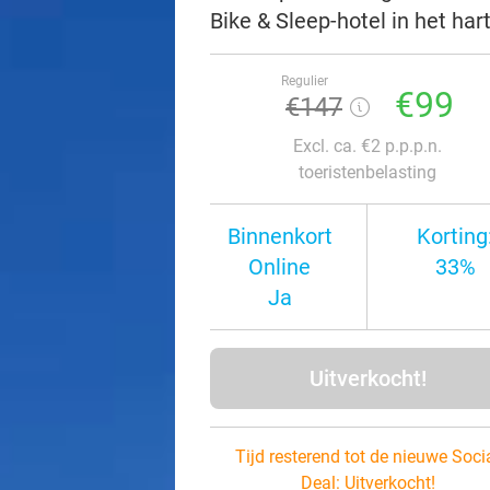
Bike & Sleep-hotel in het ha
Regulier
€99
€147
Excl. ca. €2 p.p.p.n.
toeristenbelasting
Binnenkort
Korting
Online
33%
Ja
Uitverkocht!
Tijd resterend tot de nieuwe Soci
Deal:
Uitverkocht!